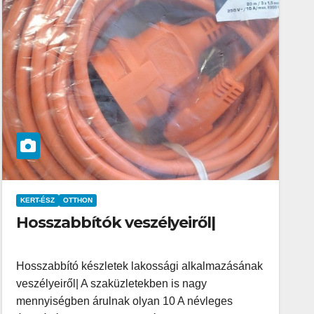
KERT-ÉSZ
OTTHON
Hosszabbítók veszélyeiről|
Hosszabbító készletek lakossági alkalmazásának
veszélyeiről| A szaküzletekben is nagy
mennyiségben árulnak olyan 10 A névleges