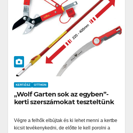
KERT-ÉSZ
OTTHON
„Wolf Garten sok az egyben”-
kerti szerszámokat teszteltünk
Végre a felhők elbújtak és ki lehet menni a kertbe
kicsit tevékenykedni, de előtte le kell porolni a