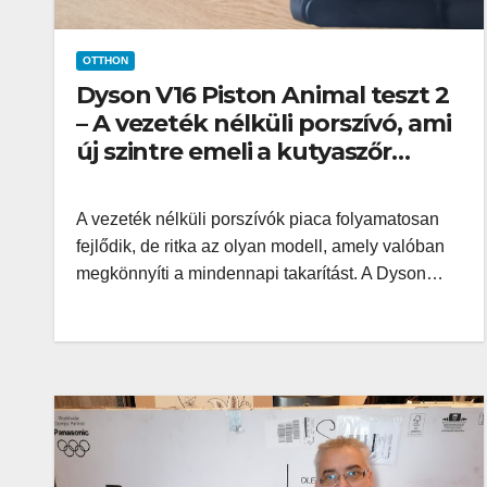
OTTHON
Dyson V16 Piston Animal teszt 2
– A vezeték nélküli porszívó, ami
új szintre emeli a kutyaszőr
eltávolítást
A vezeték nélküli porszívók piaca folyamatosan
fejlődik, de ritka az olyan modell, amely valóban
megkönnyíti a mindennapi takarítást. A Dyson…