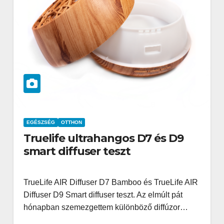
EGÉSZSÉG
OTTHON
Truelife ultrahangos D7 és D9
smart diffuser teszt
TrueLife AIR Diffuser D7 Bamboo és TrueLife AIR
Diffuser D9 Smart diffuser teszt. Az elmúlt pát
hónapban szemezgettem különböző diffúzor…