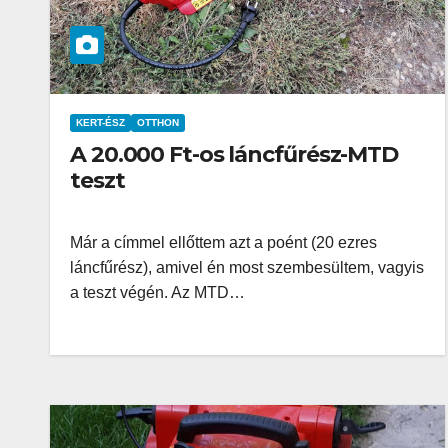
KERT-ÉSZ
OTTHON
A 20.000 Ft-os láncfűrész-MTD
teszt
Már a címmel ellőttem azt a poént (20 ezres
láncfűrész), amivel én most szembesültem, vagyis
a teszt végén. Az MTD…