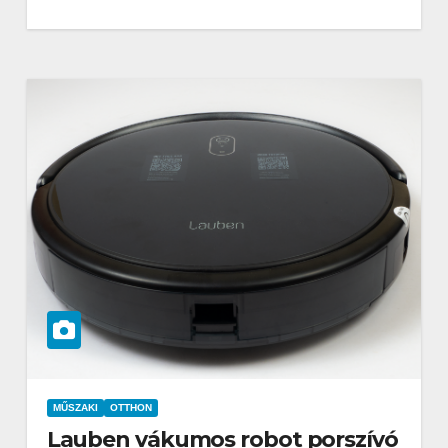
MŰSZAKI
OTTHON
Lauben vákumos robot porszívó