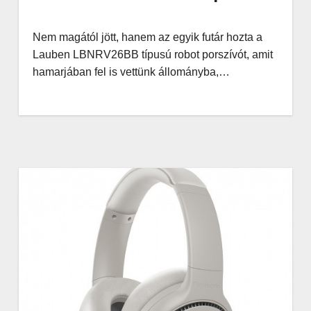
Nem magától jött, hanem az egyik futár hozta a
Lauben LBNRV26BB típusú robot porszívót, amit
hamarjában fel is vettünk állományba,…