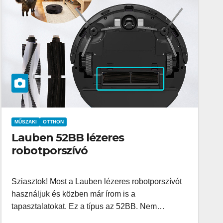
MŰSZAKI
OTTHON
Lauben 52BB lézeres
robotporszívó
Sziasztok! Most a Lauben lézeres robotporszívót
használjuk és közben már írom is a
tapasztalatokat. Ez a típus az 52BB. Nem…