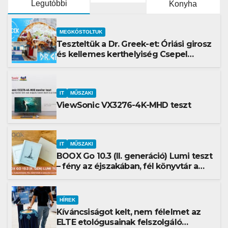
Legutóbbi
Konyha
MEGKÓSTOLTUK
Teszteltük a Dr. Greek-et: Óriási girosz
és kellemes kerthelyiség Csepel
szívében
IT
MŰSZAKI
ViewSonic VX3276-4K-MHD teszt
IT
MŰSZAKI
BOOX Go 10.3 (II. generáció) Lumi teszt
– fény az éjszakában, fél könyvtár a
családi csomagban
HÍREK
Kíváncsiságot kelt, nem félelmet az
ELTE etológusainak felszolgáló