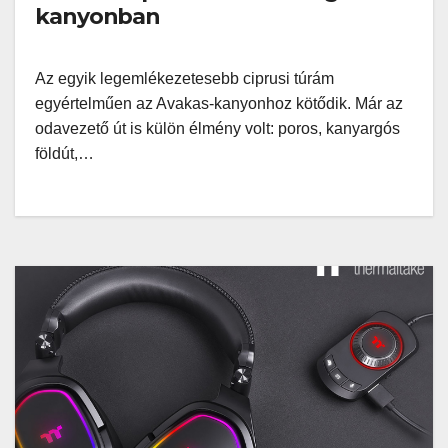
kanyonban
Az egyik legemlékezetesebb ciprusi túrám
egyértelműen az Avakas-kanyonhoz kötődik. Már az
odavezető út is külön élmény volt: poros, kanyargós
földút,…