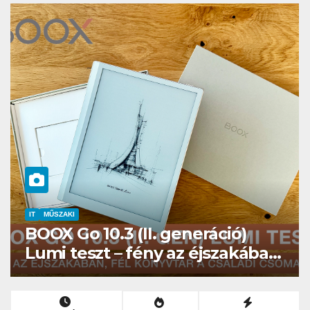
HÍREK
Kíváncsiságot kelt, nem
félelmet az ELTE etológusainak
felszolgáló robotja