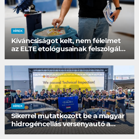
HÍREK
Kíváncsiságot kelt, nem félelmet
az ELTE etológusainak felszolgáló
robotja
HÍREK
Sikerrel mutatkozott be a magyar
hidrogéncellás versenyautó a
Shell Eco-Marathonon