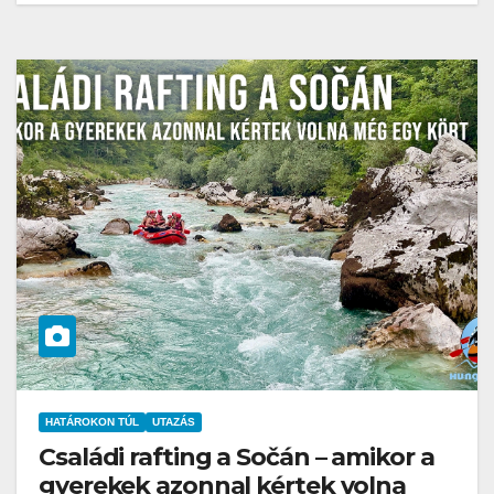
HATÁROKON TÚL
UTAZÁS
Családi rafting a Sočán – amikor a
gyerekek azonnal kértek volna