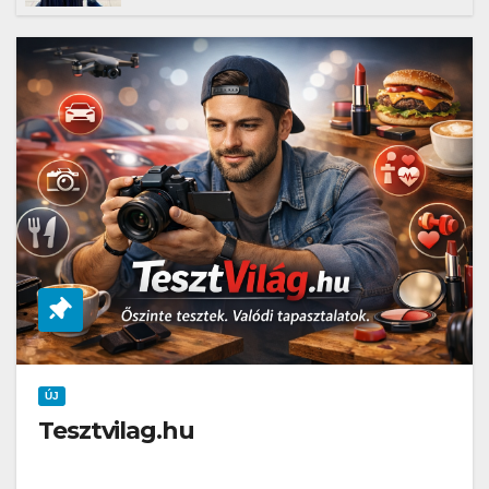
robotja
ÚJ
Tesztvilag.hu