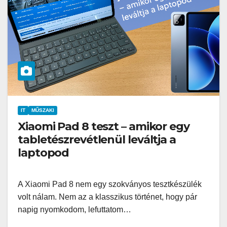
IT
MŰSZAKI
Xiaomi Pad 8 teszt – amikor egy
tabletészrevétlenül leváltja a
laptopod
A Xiaomi Pad 8 nem egy szokványos tesztkészülék
volt nálam. Nem az a klasszikus történet, hogy pár
napig nyomkodom, lefuttatom…