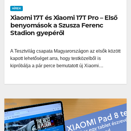
HÍREK
Xiaomi 17T és Xiaomi 17T Pro – Első
benyomások a Szusza Ferenc
Stadion gyepéről
A Tesztvilág csapata Magyarországon az elsők között
kapott lehetőséget arra, hogy testközelből is
kipróbálja a pár perce bemutatott új Xiaomi…