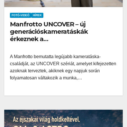
FOTÓ-VIDEÓ
HÍREK
Manfrotto UNCOVER – új
generációskameratáskák
érkeznek a
hibridtartalomkészítőknek
A Manfrotto bemutatta legújabb kameratáska-
családját, az UNCOVER szériát, amelyet kifejezetten
azoknak terveztek, akiknek egy napjuk során
folyamatosan váltakozik a munka,…