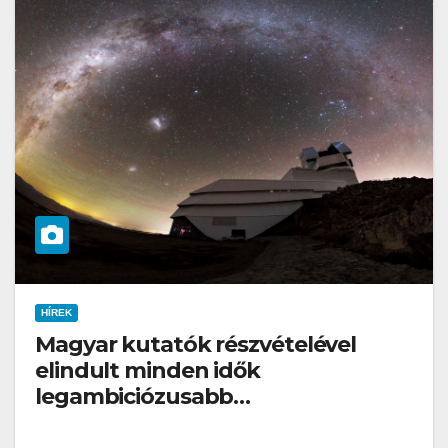
HÍREK
Magyar kutatók részvételével
elindult minden idők
legambiciózusabb
égboltfelmérése