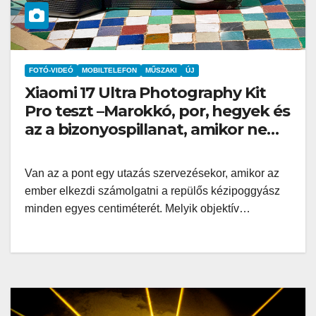
FOTÓ-VIDEÓ
MOBILTELEFON
MŰSZAKI
ÚJ
Xiaomi 17 Ultra Photography Kit
Pro teszt –Marokkó, por, hegyek és
az a bizonyospillanat, amikor nem
hiányzik afényképezőgép
Van az a pont egy utazás szervezésekor, amikor az
ember elkezdi számolgatni a repülős kézipoggyász
minden egyes centiméterét. Melyik objektív…