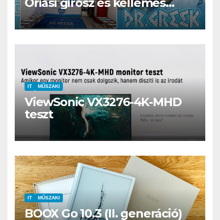
Óriási girosz és kellemes
kerthelyiség Csepel szívében
IT
MŰSZAKI
ViewSonic VX3276-4K-MHD
teszt
IT
MŰSZAKI
BOOX Go 10.3 (II. generáció)