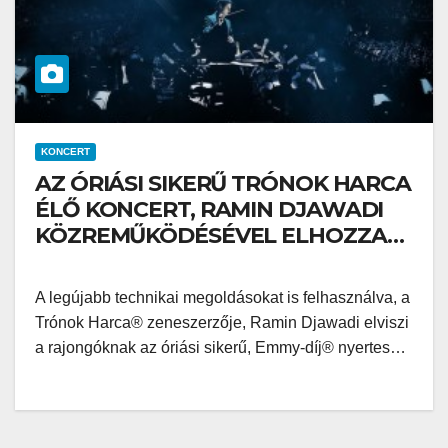
KONCERT
AZ ÓRIÁSI SIKERŰ TRÓNOK HARCA
ÉLŐ KONCERT, RAMIN DJAWADI
KÖZREMŰKÖDÉSÉVEL ELHOZZA
WESTEROS VILÁGÁT AZ EURÓPAI
ARÉNÁKBA MÁJUSBAN, MIELŐTT
A legújabb technikai megoldásokat is felhasználva, a
VISSZATÉRNE ÉSZAK-AMERIKÁBA
Trónok Harca® zeneszerzője, Ramin Djawadi elviszi
2018 ŐSZÉN
a rajongóknak az óriási sikerű, Emmy-díj® nyertes…