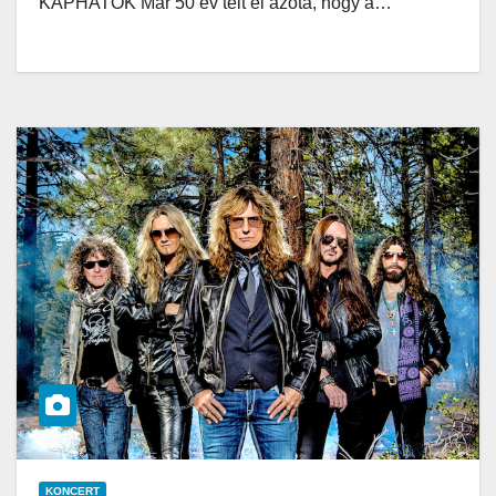
KAPHATÓK Már 50 év telt el azóta, hogy a…
KONCERT