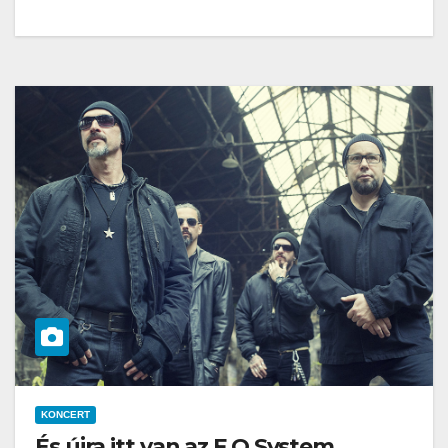
KONCERT
És újra itt van az F.O System