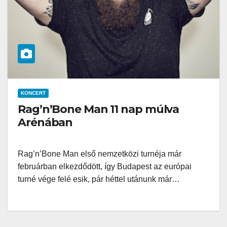
KONCERT
Rag’n’Bone Man 11 nap múlva
Arénában
Rag’n’Bone Man első nemzetközi turnéja már
februárban elkezdődött, így Budapest az európai
turné vége felé esik, pár héttel utánunk már…