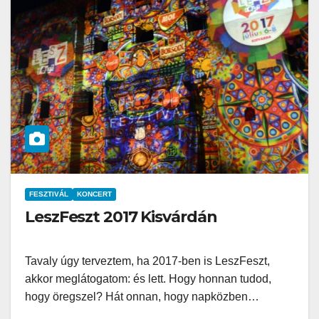
FESZTIVÁL
KONCERT
LeszFeszt 2017 Kisvárdán
Tavaly úgy terveztem, ha 2017-ben is LeszFeszt,
akkor meglátogatom: és lett. Hogy honnan tudod,
hogy öregszel? Hát onnan, hogy napközben…