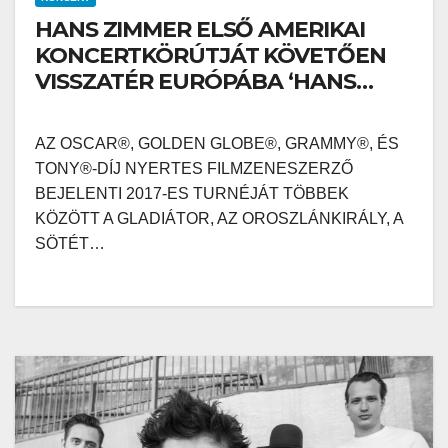
HANS ZIMMER ELSŐ AMERIKAI
KONCERTKÖRÚTJÁT KÖVETŐEN
VISSZATÉR EURÓPÁBA ‘HANS
ZIMMER LIVE ON TOUR’
PROGRAMJÁVAL
AZ OSCAR®, GOLDEN GLOBE®, GRAMMY®, ÉS
TONY®-DÍJ NYERTES FILMZENESZERZŐ
BEJELENTI 2017-ES TURNÉJÁT TÖBBEK
KÖZÖTT A GLADIÁTOR, AZ OROSZLÁNKIRÁLY, A
SÖTÉT…