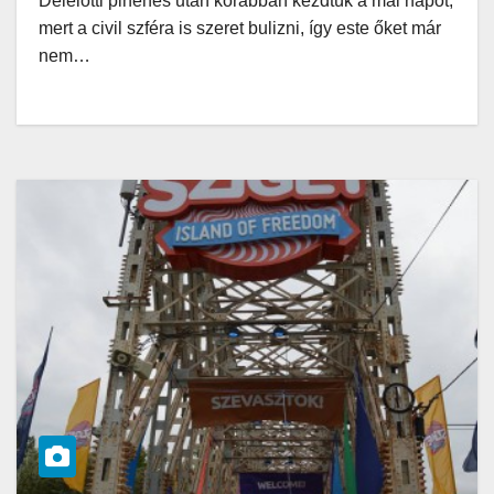
Délelőtti pihenés után korábban kezdtük a mai napot,
mert a civil szféra is szeret bulizni, így este őket már
nem…