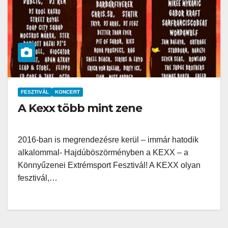
FESZTIVÁL
KONCERT
A Kexx több mint zene
2016-ban is megrendezésre kerül – immár hatodik
alkalommal- Hajdúböszörményben a KEXX – a
Könnyűzenei Extrémsport Fesztivál! A KEXX olyan
fesztivál,…