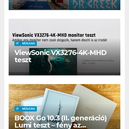
kerthelyiség Csepel szívében
IT
MŰSZAKI
ViewSonic VX3276-4K-MHD
teszt
IT
MŰSZAKI
BOOX Go 10.3 (II. generáció)
Lumi teszt – fény az