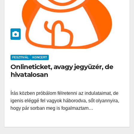
FESZTIVÁL
KONCERT
Onlineticket, avagy jegyüzér, de
hivatalosan
Írás közben próbálom félretenni az indulataimat, de
igenis eléggé fel vagyok háborodva, sőt olyannyira,
hogy pár sorban meg is fogalmaztam…