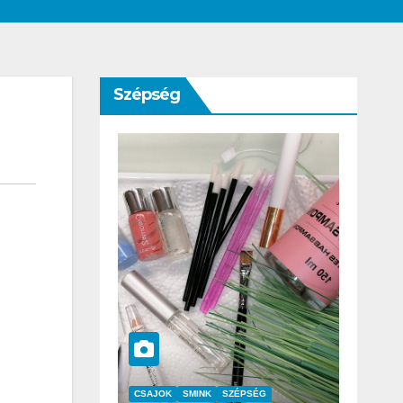
Szépség
K
SZÉPSÉG
CSAJOK
SZÉPSÉG