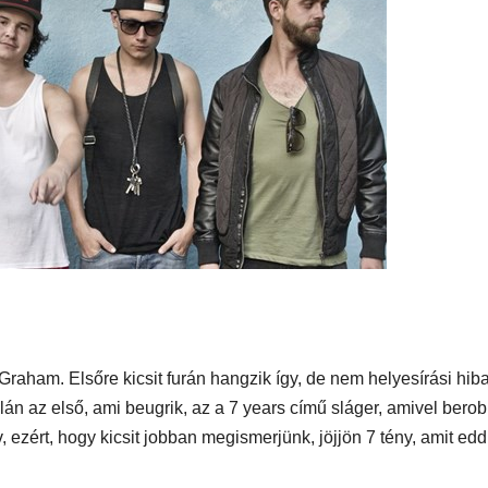
SUPERHAIR-
Szem
ápolá
keratinos
lamin
 Nyári
hőillesztés
meg 
en
raham. Elsőre kicsit furán hangzik így, de nem helyesírási hib
alán az első, ami beugrik, az a 7 years című sláger, amivel bero
v, ezért, hogy kicsit jobban megismerjünk, jöjjön 7 tény, amit edd