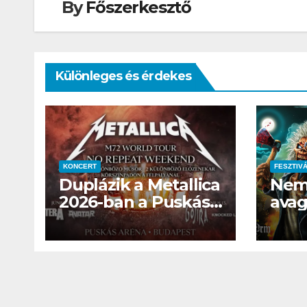
játék té
By
Főszerkesztő
megszól
Különleges és érdekes
KONCERT
FESZTIV
CSAJOK
HÍREK
Duplázik a Metallica
Nem 
A bőrö
2026-ban a Puskás
avag
sztárja
Arénában
2025
még 
es é