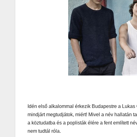
Korres-
Szépség
s a Forró
Hőségb
Idén első alkalommal érkezik Budapestre a Lukas G
mindjárt megtudjátok, miért! Mivel a név hallatán t
a köztudatba és a poplisták élére a fent említett né
nem tudtál róla.