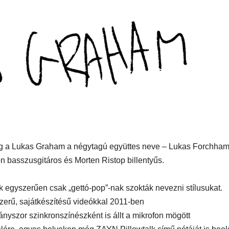
MEGKÓSTOLTUK
UTAZÁS
ÉTTEREM
ME
ük a
Waterdrop az
Déli 
k-et:
Avakas
teszt
rosz
George
mes
kanyonban
iség
dig a Lukas Graham a négytagú együttes neve – Lukas Forchha
 basszusgitáros és Morten Ristop billentyűs.
n
ők egyszerűen csak „gettó-pop”-nak szokták nevezni stílusukat.
szerű, sajátkészítésű videókkal 2011-ben
nyszor szinkronszínészként is állt a mikrofon mögött