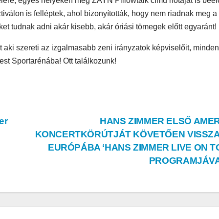
 élére, egyes helyeken még ZAYN Pillowtalk című nótáját is beel
tiválon is felléptek, ahol bizonyították, hogy nem riadnak meg a
t tudnak adni akár kisebb, akár óriási tömegek előtt egyaránt!
t aki szereti az izgalmasabb zeni irányzatok képviselőit, minde
st Sportarénába! Ott találkozunk!
AUDIO
MŰSZAKI
AUDIO
MŰSZA
take
Sony WH-
Endo
 H5
1000XM6 teszt
Solu
er
HANS ZIMMER ELSŐ AMER
– amikor a zaj
Stre
KONCERTKÖRÚTJÁT KÖVETŐEN VISSZ
d
egyszerűen
Onyx 
EURÓPÁBA ‘HANS ZIMMER LIVE ON T
PROGRAMJÁV
eltűnik
teszt
 a