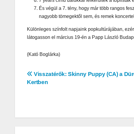
7 years című dalukkal felkerültek a toplisták
És végül a 7. tény, hogy már több rangos fesz
nagyobb tömegektől sem, és remek koncerteke
Különleges színfolt napjaink popkultúrájában, ezér
látogasson el március 19-én a Papp László Budape
AUDIO
MŰSZAKI
(Kató Boglárka)
Thermal
ARGENT
Bejegyzés
Visszatérők: Skinny Puppy (CA) a Dür
RGB 7.1
Kertben
navigáció
Surroun
Gaming
Headset 
– amikor