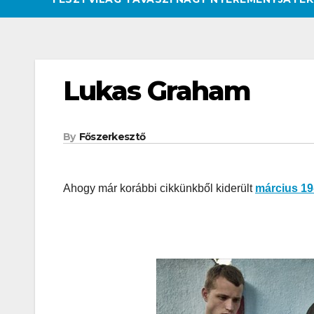
Lukas Graham
By
Főszerkesztő
Ahogy már korábbi cikkünkből kiderült
március 19
CSAJOK
HATÁROKON T