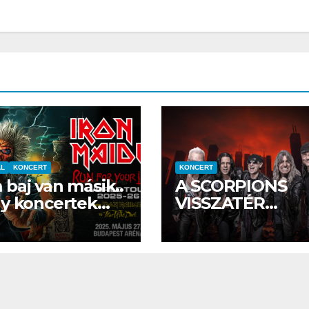
nyleg
al
ÁL
KONCERT
KONCERT
EGÉSZSÉG
ÉNIDŐ
NEKÜNK BEJÖTT
CSAJOK
H
baj van másik..
A SCORPIONS
ndöd új
Te tudsz
Korr
y koncertek
VISSZATÉR
újraéleszteni?
Szé
-ben és ami
BUDAPESTRE
maradt a 2024-
s a 
vből
Hős