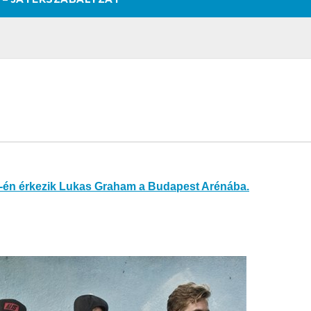
-én érkezik Lukas Graham a Budapest Arénába.
ÚL
SZÉPSÉG
CSAJOK
SZÉPSÉG
CSAJOK
SMIN