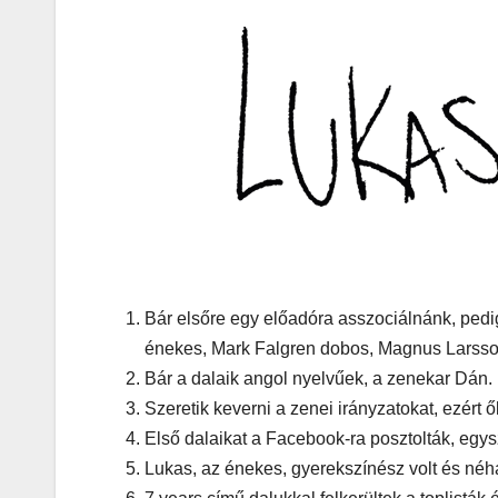
MEGKÓSTOLTUK
Tesztelt
Dr. Gree
Óriási gi
és kelle
kerthely
Bár elsőre egy előadóra asszociálnánk, pe
Csepel
énekes, Mark Falgren dobos, Magnus Larsson
szívébe
Bár a dalaik angol nyelvűek, a zenekar Dán.
Szeretik keverni a zenei irányzatokat, ezért 
Első dalaikat a Facebook-ra posztolták, egy
Lukas, az énekes, gyerekszínész volt és néhá