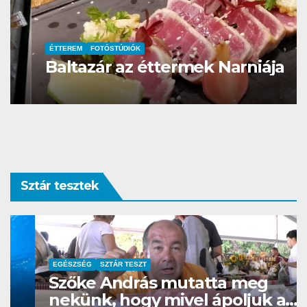
ÉTTEREM
FOTÓSTÚDIÓK
Baltazár az éttermek Narniája
Sztár tesztek
EGÉSZSÉG
SZTÁR TESZT
Szőke András mutatta meg
nekünk, hogy mivel ápoljuk a