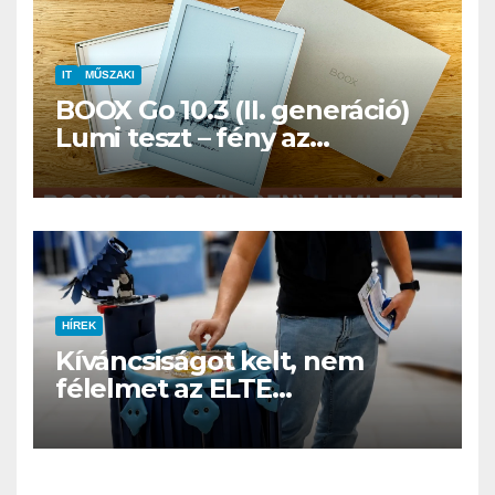
IT
MŰSZAKI
BOOX Go 10.3 (II. generáció)
Lumi teszt – fény az
éjszakában, fél könyvtár a
családi csomagban
HÍREK
Kíváncsiságot kelt, nem
félelmet az ELTE
etológusainak felszolgáló
robotja