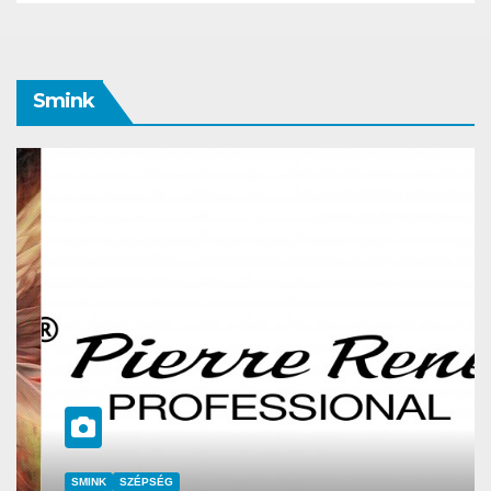
Smink
SMINK
SZÉPSÉG