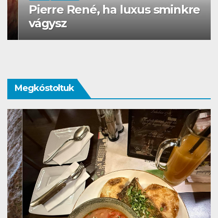
Pierre René, ha luxus sminkre
vágysz
Megkóstoltuk