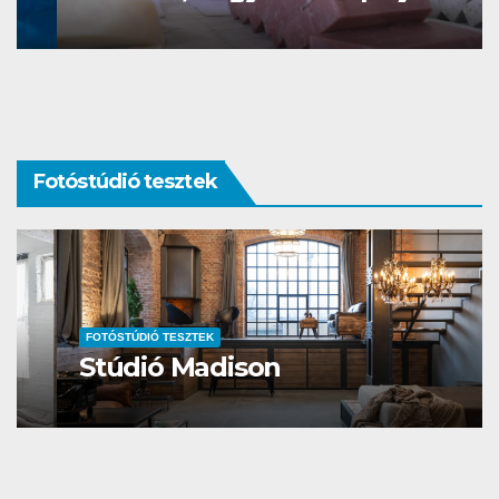
bőrünket
Fotóstúdió tesztek
FOTÓSTÚDIÓ TESZTEK
Stúdió Madison