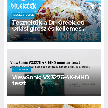
MEGKÓSTOLTUK
Teszteltük a Dr. Greek-et:
Óriási girosz és kellemes
kerthelyiség Csepel szívében
IT
MŰSZAKI
ViewSonic VX3276-4K-MHD
teszt