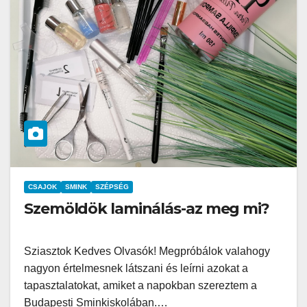
CSAJOK
SMINK
SZÉPSÉG
Szemöldök laminálás-az meg mi?
Sziasztok Kedves Olvasók! Megpróbálok valahogy
nagyon értelmesnek látszani és leírni azokat a
tapasztalatokat, amiket a napokban szereztem a
Budapesti Sminkiskolában.…