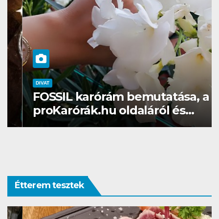
DIVAT
FOSSIL karórám bemutatása, a
proKarórák.hu oldaláról és
ajánlásaim
Étterem tesztek