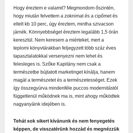
Hogy éreztem e valamit? Megmondom őszintén,
hogy miután felvettem a zoknimat és a cipőmet és
eltelt kb 10 perc, úgy éreztem, mintha szivacson
járnék. Könnyebbséget éreztem legalább 1,5 órán
keresztül. Nem keresem a miérteket, mert a
teplomi könyvtárakban feljegyzett több száz éves
tapasztalatokkal versenyezni nem lehet és
felesleges is. Szőke Kapitány nem csak a
természetbe bújtatott marketinget kínálja, hanem
magát a természetet és a természetességet. Ezek
így összegyúrva mindenféle puccos modernitástól
függetlenül működnek ma is, mint ahogy működtek
nagyanyáink idejében is.
Tehát sok sikert kívánunk és nem fenyegetés
képpen, de visszatérünk hozzád és megnézzük