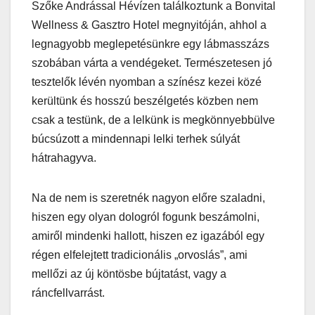
Szőke Andrással Hévízen találkoztunk a Bonvital
Wellness & Gasztro Hotel megnyitóján, ahhol a
legnagyobb meglepetésünkre egy lábmasszázs
szobában várta a vendégeket. Természetesen jó
tesztelők lévén nyomban a színész kezei közé
kerültünk és hosszú beszélgetés közben nem
csak a testünk, de a lelkünk is megkönnyebbülve
búcsúzott a mindennapi lelki terhek súlyát
hátrahagyva.
Na de nem is szeretnék nagyon előre szaladni,
hiszen egy olyan dologról fogunk beszámolni,
amiről mindenki hallott, hiszen ez igazából egy
régen elfelejtett tradicionális „orvoslás”, ami
mellőzi az új köntösbe bújtatást, vagy a
ráncfellvarrást.