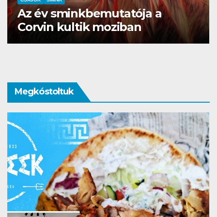
Pierre René, ha luxus sminkre
vágysz
Megkóstoltuk