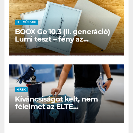
IT
MŰSZAKI
BOOX Go 10.3 (II. generáció)
Lumi teszt – fény az
éjszakában, fél könyvtár a
családi csomagban
HÍREK
Kíváncsiságot kelt, nem
félelmet az ELTE
etológusainak felszolgáló
robotja