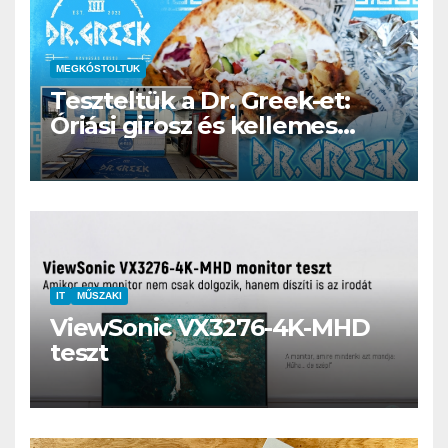
MEGKÓSTOLTUK
Teszteltük a Dr. Greek-et:
Óriási girosz és kellemes
kerthelyiség Csepel szívében
IT
MŰSZAKI
ViewSonic VX3276-4K-MHD
teszt