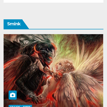
Smink
SMINK
SZÉPSÉG