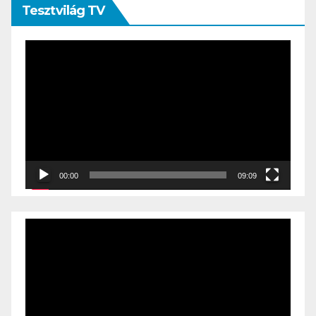
Tesztvilág TV
Videólejátszó
00:00
09:09
Videólejátszó