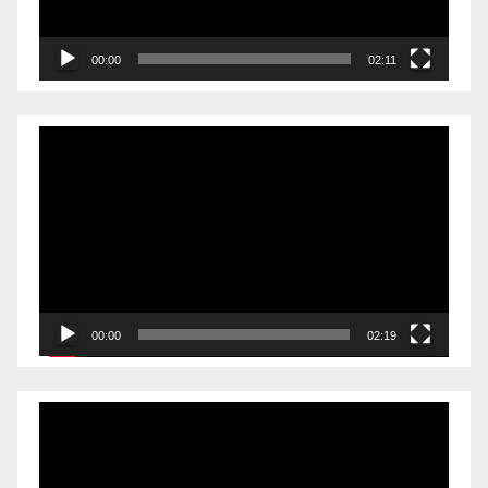
00:00
02:11
Videólejátszó
00:00
02:19
Videólejátszó