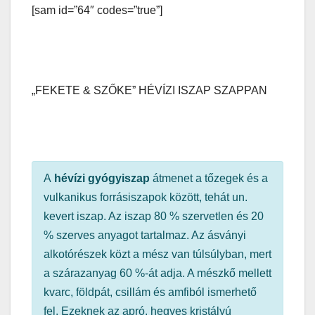
[sam id=”64″ codes=”true”]
„FEKETE & SZŐKE” HÉVÍZI ISZAP SZAPPAN
A
hévízi gyógyiszap
átmenet a tőzegek és a
vulkanikus forrásiszapok között, tehát un.
kevert iszap. Az iszap 80 % szervetlen és 20
% szerves anyagot tartalmaz. Az ásványi
alkotórészek közt a mész van túlsúlyban, mert
a szárazanyag 60 %-át adja. A mészkő mellett
kvarc, földpát, csillám és amfiból ismerhető
fel. Ezeknek az apró, hegyes kristályú