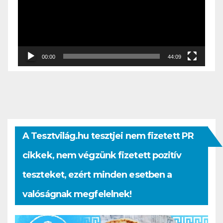
00:00
44:09
A Tesztvilág.hu tesztjei nem fizetett PR
cikkek, nem végzünk fizetett pozitív
teszteket, ezért minden esetben a
valóságnak megfelelnek!