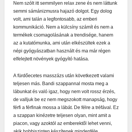
Nem szólt itt semmilyen relax zene és nem láttunk
semmi sámánizmusra hajazó dolgot. Egy dolog
volt, ami talán a legfontosabb, az emberi
kommunikáció. Nem a külcsíny számít és nem a
termékek csomagolásának a trendisége, hanem
az a kutatómunka, ami után elkészültek ezek a
népi gyógyászatban használt és ma már régen
elfelejtett növények gyógyító hatása.
A fürdőecetes masszázs után következett valami
teljesen más. Bandi szappannal mosta meg a
lábunkat és való igaz, hogy nem volt rossz érzés,
de valljuk be ez nem megszokott manapság, hogy
férfi a férfinak mossa a lábát. De félre a tréfával. Ez
a szappan kinézetre teljesen olyan, mint amit a
piacon, vagy azoktól az emberektől lehet venni,
akik hobbiszinten készítenek mindenféle