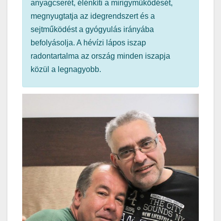
anyagcserét, élénkíti a mirigyműködését,
megnyugtatja az idegrendszert és a
sejtműködést a gyógyulás irányába
befolyásolja. A hévízi lápos iszap
radontartalma az ország minden iszapja
közül a legnagyobb.