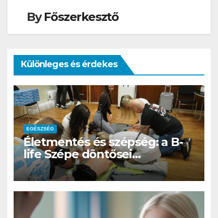
By
Főszerkesztő
Különleges és érdekes
EGÉSZSÉG
Életmentés és szépség: a B-
life Szépe döntősei
újraélesztést tanultak
Balatonkenesén