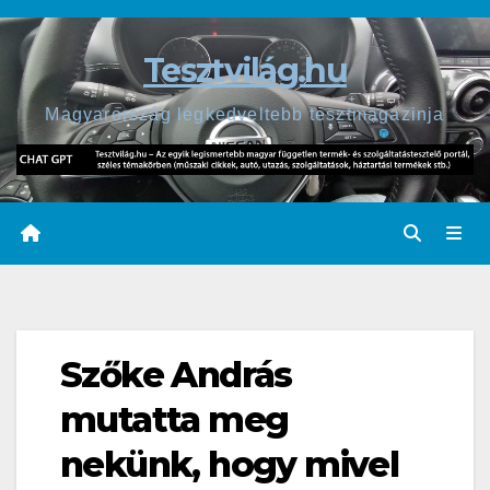
Skip
to
Tesztvilág.hu
content
Magyarország legkedveltebb tesztmagazinja
Szőke András
mutatta meg
nekünk, hogy mivel