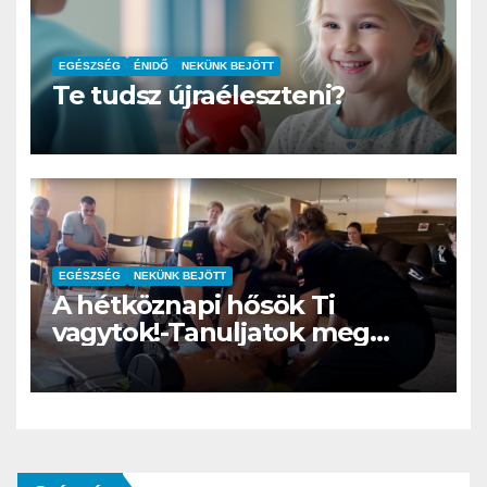
EGÉSZSÉG
ÉNIDŐ
NEKÜNK BEJÖTT
Te tudsz újraéleszteni?
EGÉSZSÉG
NEKÜNK BEJÖTT
A hétköznapi hősök Ti
vagytok!-Tanuljatok meg
újraéleszteni