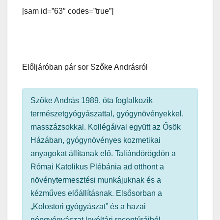
[sam id=”63″ codes=”true”]
Előljáróban pár sor Szőke Andrásról
Szőke András 1989. óta foglalkozik
természetgyógyászattal, gyógynövényekkel,
masszázsokkal. Kollégáival együtt az Ősök
Házában, gyógynövényes kozmetikai
anyagokat állítanak elő. Taliándörögdön a
Római Katolikus Plébánia ad otthont a
növénytermesztési munkájuknak és a
kézműves előállításnak. Elsősorban a
„Kolostori gyógyászat” és a hazai
népgyógyászat levéltári receptúráiból