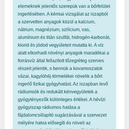
elemeknek jelentős szerepük van a bőrfelület
ingerlésében. A kémiai vizsgálat az iszapból
a szervetlen anyagok közül a kalcium,
nátrium, magnézium, szilícium, vas,
alumínium és titán szulfát, hidrogén-karbonát,
klorid és jódod vegyületeit mutatta ki. A víz
alatt elkorhadt növényi anyagok maradékai a
forrásvíz által fellazított tőzegréteg szerves
részeit jelentik, s bennük a kovamoszatok
vázai, kagylóhéj-törmelékei növelik a bőrt
ingerlő fizikai gyógyhatást. Az iszapban levő
rádiumsók és redukált kénvegyületek a
gyógytényezők különleges értékei. A hévízi
gyógyiszap rádiumos hatása a
fájdalomcsillapító sugárzásával a szervezet
mélyére hatva elősegíti és növeli az