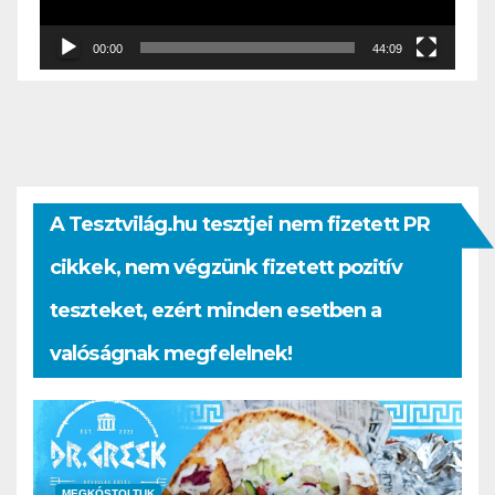
00:00
44:09
A Tesztvilág.hu tesztjei nem fizetett PR
cikkek, nem végzünk fizetett pozitív
teszteket, ezért minden esetben a
valóságnak megfelelnek!
MEGKÓSTOLTUK