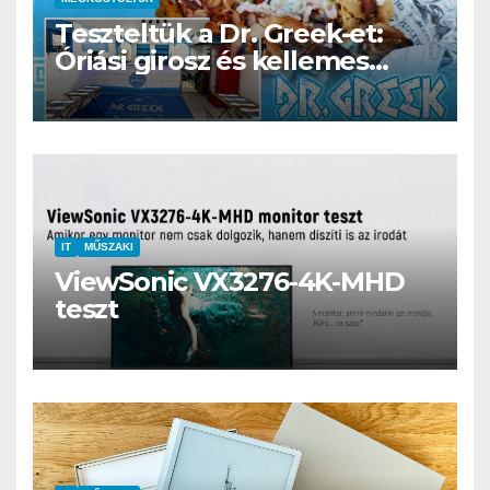
Teszteltük a Dr. Greek-et:
Óriási girosz és kellemes
kerthelyiség Csepel szívében
IT
MŰSZAKI
ViewSonic VX3276-4K-MHD
teszt