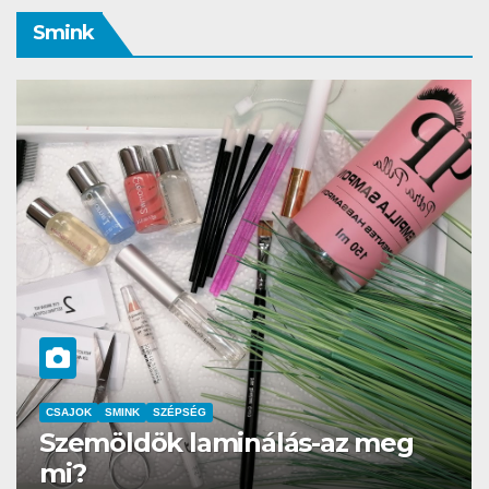
Smink
CSAJOK
SMINK
Az év sminkbemutatója a
Corvin kultik moziban