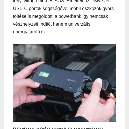
fény, villogó mód és SOS. Emellett az USB-A és
USB-C portok segítségével mobil eszközök gyors
töltése is megoldott; a powerbank így nemcsak
vészhelyzeti indító, hanem univerzális
energiatároló is.