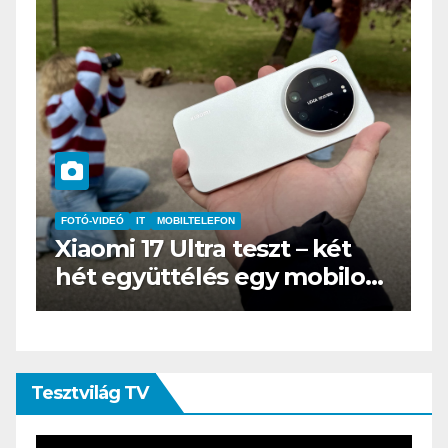
IT
MŰSZAKI
BOOX Go 10.3 teszt – Amikor
s
az e-book olvasó felnő, és
öltönyt húz
Tesztvilág TV