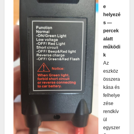
e
helyezé
s —
percek
alatt
működi
k
Az
eszköz
összera
kása és
felhelye
zése
rendkív
ül
egyszer