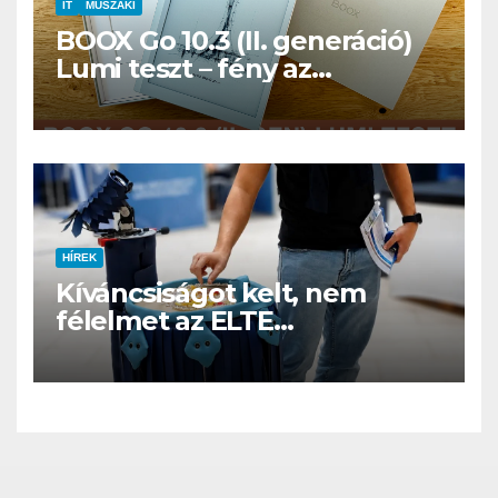
IT
MŰSZAKI
BOOX Go 10.3 (II. generáció)
Lumi teszt – fény az
éjszakában, fél könyvtár a
családi csomagban
HÍREK
Kíváncsiságot kelt, nem
félelmet az ELTE
etológusainak felszolgáló
robotja