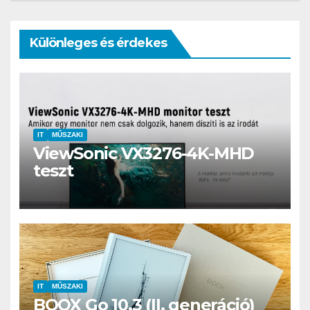
Különleges és érdekes
IT
MŰSZAKI
ViewSonic VX3276-4K-MHD
teszt
IT
MŰSZAKI
BOOX Go 10.3 (II. generáció)