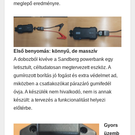
meglepő eredményre.
Első benyomás: könnyű, de masszív
A dobozból kivéve a Sandberg powerbank egy
letisztult, céltudatosan megtervezett eszköz. A
gumírozott borítás jó fogást és extra védelmet ad,
miközben a csatlakozókat párazáró gumifedél
óvja. A készülék nem hivalkodó, nem is annak
készült: a tervezés a funkcionalitást helyezi
előtérbe.
Gyors
üzemb