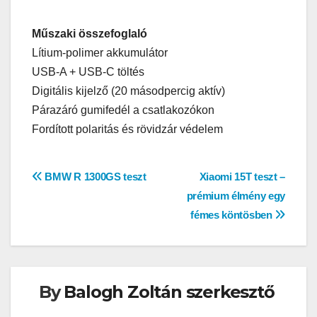
Műszaki összefoglaló
Lítium-polimer akkumulátor
USB-A + USB-C töltés
Digitális kijelző (20 másodpercig aktív)
Párazáró gumifedél a csatlakozókon
Fordított polaritás és rövidzár védelem
Bejegyzés
BMW R 1300GS teszt
Xiaomi 15T teszt –
prémium élmény egy
navigáció
fémes köntösben
By
Balogh Zoltán szerkesztő