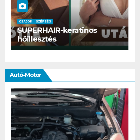
CSAJOK
SMINK
SZÉPSÉG
Szemöldök laminálás-az
meg mi?
Autó-Motor