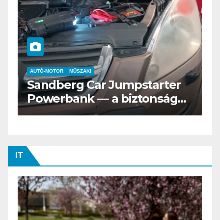
AUTÓ-MOTOR
ELEKTROMOS
Az új Nissan LEAF csak a
s
Tesztvilágra vár!
IT