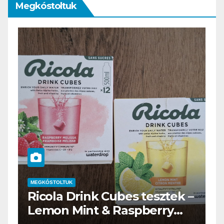
Megkóstoltuk
MEGKÓSTOLTUK
–
Waterdrop üdítő kapszula
teszt