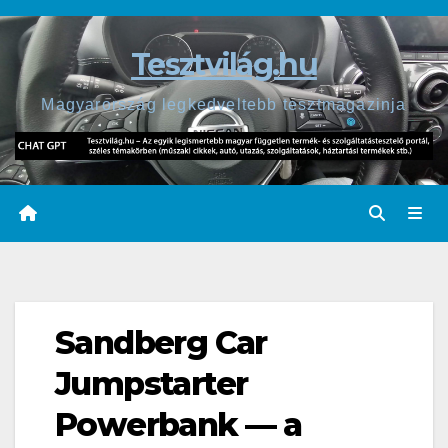
Skip
to
Tesztvilág.hu
content
Magyarország legkedveltebb tesztmagazinja
Sandberg Car
Jumpstarter
Powerbank — a