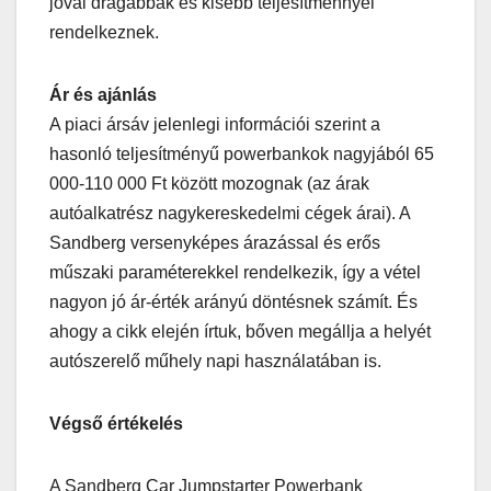
jóval drágábbak és kisebb teljesítménnyel
rendelkeznek.
Ár és ajánlás
A piaci ársáv jelenlegi információi szerint a
hasonló teljesítményű powerbankok nagyjából 65
000-110 000 Ft között mozognak (az árak
autóalkatrész nagykereskedelmi cégek árai). A
Sandberg versenyképes árazással és erős
műszaki paraméterekkel rendelkezik, így a vétel
nagyon jó ár-érték arányú döntésnek számít. És
ahogy a cikk elején írtuk, bőven megállja a helyét
autószerelő műhely napi használatában is.
Végső értékelés
A Sandberg Car Jumpstarter Powerbank