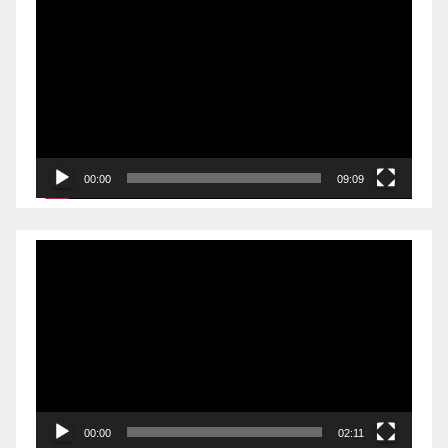
Videólejátszó
00:00
09:09
Videólejátszó
00:00
02:11