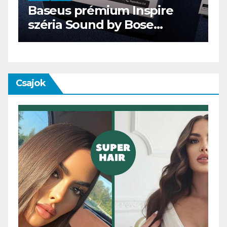
AUDIO
IT
MŰSZAKI
ENDORFY VIRO Plus USB
Csajok