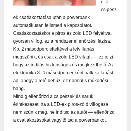
ű: a
csipesz
ek csatlakoztatása után a powerbank
automatikusan felismeri a kapcsolatot.
Csatlakoztatáskor a piros és zöld LED felváltva,
gyorsan villog, ez a rendszer ellenőrzési fázisa.
Kb. 2 másodperc elteltével a felvillanás
megszűnik, és csak a zöld LED világít — ez jelzi,
hogy az indítás biztonságos és megkezdhető. Az
elektronika 3–4 másodpercenként halk kattanást
ad, ahogy a relé behúz; ez normális működési
hang.
Mindig ellenőrizd a csipeszek és saruk
érintkezését; ha a LED-ek piros-zöld villogása
nem szűnik meg, ne indítsd az autót — ellenőrizd
a csatlakozásokat vagy töltsd a powerbankot.