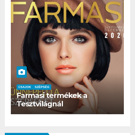
CSAJOK
SZÉPSÉG
HERBioticum