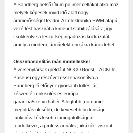
A Sandberg belső lítium-polimer cellákat alkalmaz,
melyek képesek rövid idő alatt nagy
áramerősséget leadni. Az elektronika PWM-alapú
vezérlést használ a kimenet stabilizálására, így
csökkentve a feszültségingadozás kockázatát,
amely a modern járműelektronikákra káros lehet.
Összehasonlítás más modellekkel
A versenytársak (például NOCO Boost, TACKlife,
Baseus) egy részével összehasonlítva a
Sandberg fő előnyei: gyorsabb töltés, ár,
készenléti önkisülés és európai
garancia/szervizháttér. A legtöbb „no-name”
megoldás olcsóbb, de kevesebb biztonsági
funkcióval és kisebb támogatottsággal
rendelkezik, a professzionális „bikázók” viszont