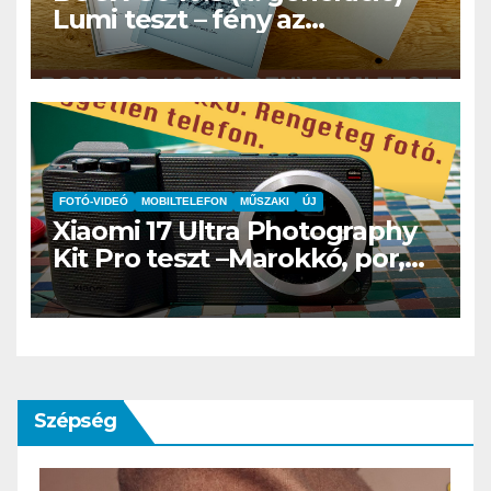
Lumi teszt – fény az
éjszakában, fél könyvtár a
családi csomagban
FOTÓ-VIDEÓ
MOBILTELEFON
MŰSZAKI
ÚJ
Xiaomi 17 Ultra Photography
Kit Pro teszt –Marokkó, por,
hegyek és az a
bizonyospillanat, amikor nem
hiányzik afényképezőgép
Szépség