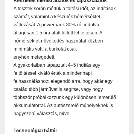
Részletes mérési adatok és tapasztalatok
A tesztek során mértük a töltési időt, az indítások
számát, valamint a készülék hőmérséklet-
változását. A powerbank 30%-ról indulva
átlagosan 1,5 óra alatt töltött fel teljesen. A
hőmérséklet-növekedés használat közben
minimális volt, a burkolat csak
enyhén melegedett.
A gyakorlatban tapasztalt 4–5 indítás egy
feltöltéssel kiváló érték a mindennapi
felhasználáshoz: elegendő arra, hogy akár egy
család több járművét is segítse, vagy hogy
többször próbálkozzunk egy különösen lemerülő
akkumulátorral. Az autószerelő műhelyeknek is
nagyszerű választás, mivel
Technológiai háttér