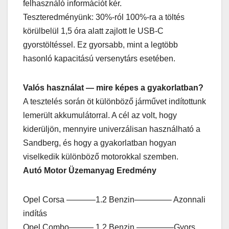
felhasználó információt kér.
Teszteredményünk: 30%-ról 100%-ra a töltés
körülbelül 1,5 óra alatt zajlott le USB-C
gyorstöltéssel. Ez gyorsabb, mint a legtöbb
hasonló kapacitású versenytárs esetében.
Valós használat — mire képes a gyakorlatban?
A tesztelés során öt különböző járművet indítottunk
lemerült akkumulátorral. A cél az volt, hogy
kiderüljön, mennyire univerzálisan használható a
Sandberg, és hogy a gyakorlatban hogyan
viselkedik különböző motorokkal szemben.
Autó Motor
Üzemanyag
Eredmény
Opel Corsa ———–1.2 Benzin————– Azonnali
indítás
Opel Combo——— 1.2 Benzin ————–Gyors,