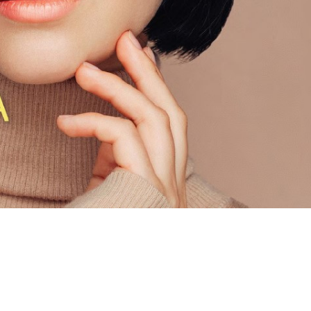
MEGKÓSTOLTUK
UTAZÁS
ÉTTEREM
MEGKÓ
k a
Waterdrop az
Déli P
et:
Avakas
teszt
osz
George
es
kanyonban
ség