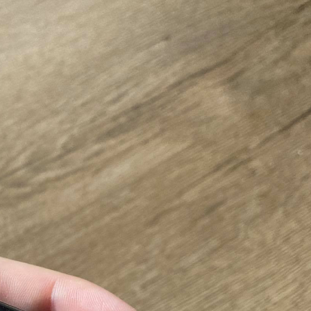
yleg
l
EGÉSZSÉG
ÉNIDŐ
NEKÜNK BEJÖTT
CSAJOK
HATÁRO
öd új
Te tudsz
Korres
újraéleszteni?
Széps
s a For
Hőség