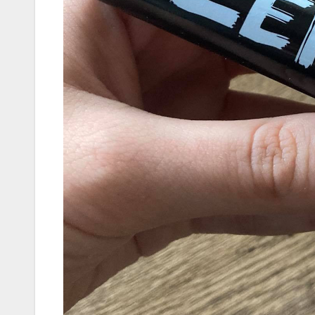
AUTÓ-MOTOR
KGt Muss
– Elektro
erő arany