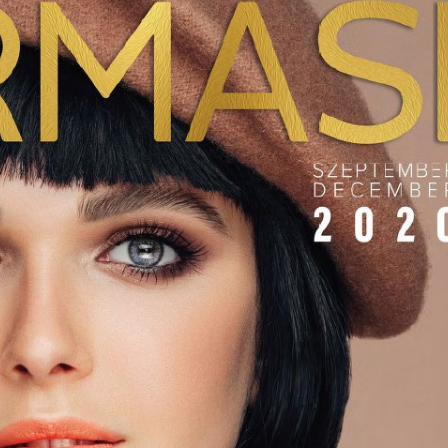
SUPERHAIR-
Szemö
polá
keratinos
laminá
Nyári
hőillesztés
meg m
n