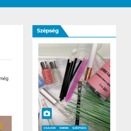
Szépség
 még
SZÉPSÉG
CSAJOK
SZÉPSÉG