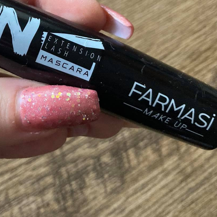
AUTÓ-MOTOR
AUTÓ-MOTOR
o EV
Harley-
BMW 
mos
Davidson®
1300GS
Pan America