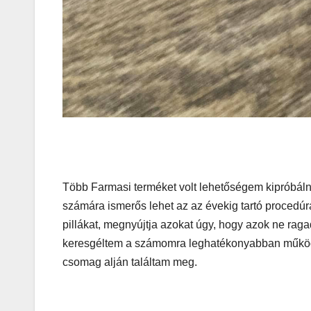
köntösbe
Több Farmasi terméket volt lehetőségem kipróbáln
számára ismerős lehet az az évekig tartó procedúra
pillákat, megnyújtja azokat úgy, hogy azok ne rag
keresgéltem a számomra leghatékonyabban működő 
csomag alján találtam meg.
IT
MŰSZAKI