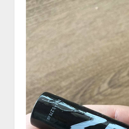
játék tén
megszóla
CSAJOK
HÍREK
A bőrönd
sztárja