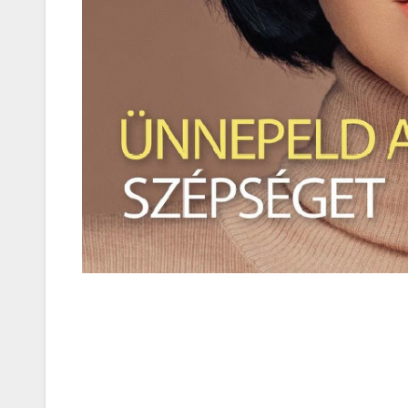
MEGKÓSTOLTUK
Teszteltü
Dr. Greek-
Óriási gir
és kellem
kerthelyi
Csepel
szívében