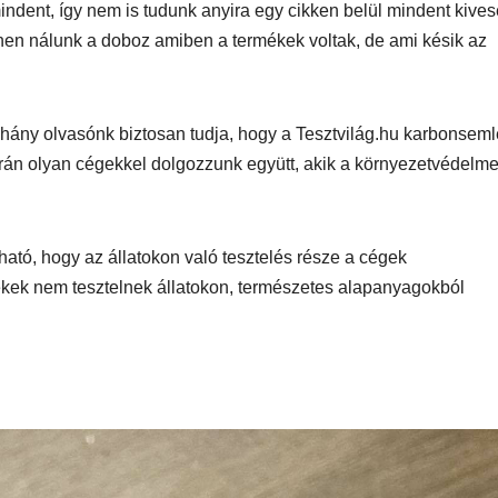
ndent, így nem is tudunk anyira egy cikken belül mindent kives
hen nálunk a doboz amiben a termékek voltak, de ami késik az
hány olvasónk biztosan tudja, hogy a Tesztvilág.hu karbonseml
án olyan cégekkel dolgozzunk együtt, akik a környezetvédelme
AUDIO
MŰSZAKI
AUDIO
MŰSZAKI
ake
Sony WH-
Endorf
H5
1000XM6 teszt
Solum
tó, hogy az állatokon való tesztelés része a cégek
ek nem tesztelnek állatokon, természetes alapanyagokból
– amikor a zaj
Strea
egyszerűen
Onyx t
eltűnik
eszt
a