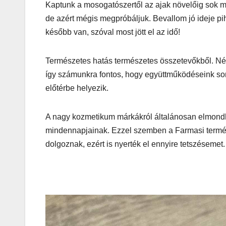
Kaptunk a mosogatószertől az ajak növelőig sok mi
de azért mégis megpróbáljuk. Bevallom jó ideje pi
később van, szóval most jött el az idő!
Természetes hatás természetes összetevőkből. Né
így számunkra fontos, hogy együttműködéseink sor
AUDIO
MŰSZAKI
előtérbe helyezik.
Thermalt
ARGENT 
A nagy kozmetikum márkákról általánosan elmondha
mindennapjainak. Ezzel szemben a Farmasi termék
RGB 7.1
dolgoznak, ezért is nyerték el ennyire tetszésemet.
Surround
Gaming
Headset t
– amikor 