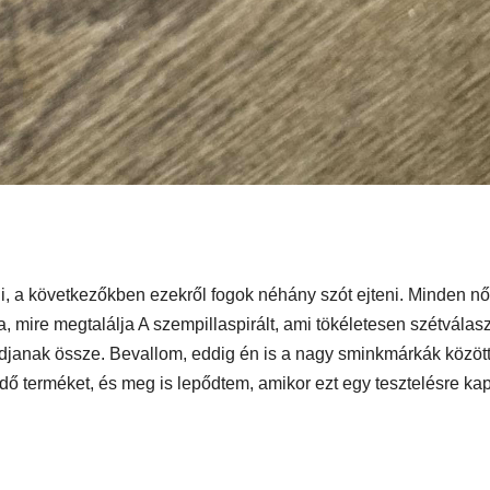
n
1250 ST teszt
i, a következőkben ezekről fogok néhány szót ejteni. Minden nő
, mire megtalálja A szempillaspirált, ami tökéletesen szétválasz
adjanak össze. Bevallom, eddig én is a nagy sminkmárkák közöt
terméket, és meg is lepődtem, amikor ezt egy tesztelésre kap
IT
MŰSZAKI
IT
MŰSZAKI