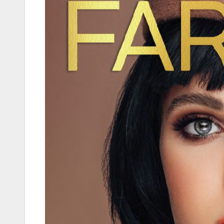
Korres-
Szépségá
s a Forró 
Hőségbe