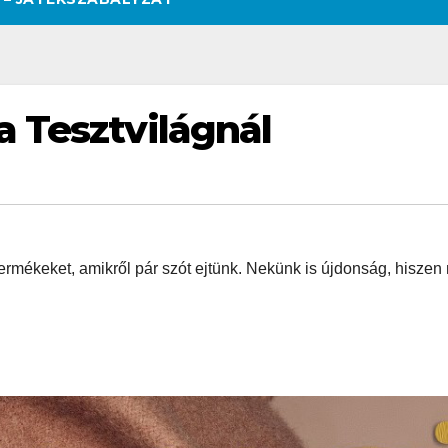
 Tesztvilágnál
rmékeket, amikről pár szót ejtünk. Nekünk is újdonság, hiszen
SZÉPSÉG
CSAJOK
SZÉPSÉG
CSAJOK
SMINK