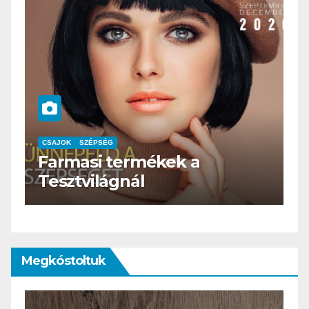
CSAJOK
SZÉPSÉG
HERBioticum
Megkóstoltuk