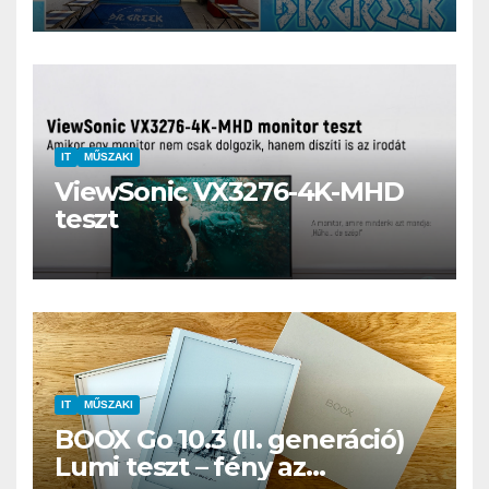
IT
MŰSZAKI
ViewSonic VX3276-4K-MHD
teszt
IT
MŰSZAKI
BOOX Go 10.3 (II. generáció)
Lumi teszt – fény az