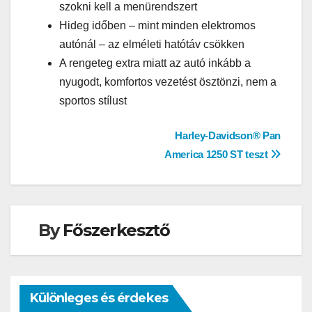
szokni kell a menürendszert
Hideg időben – mint minden elektromos
autónál – az elméleti hatótáv csökken
A rengeteg extra miatt az autó inkább a
nyugodt, komfortos vezetést ösztönzi, nem a
sportos stílust
Bejegyzés
Harley-Davidson® Pan
America 1250 ST teszt
navigáció
By
Főszerkesztő
Különleges és érdekes