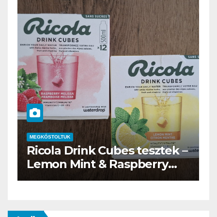
MEGKÓSTOLTUK
k –
Waterdrop üdítő kapszula
teszt