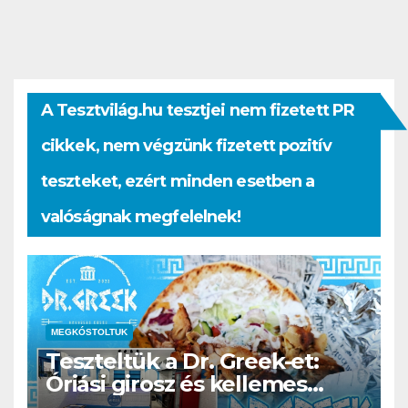
A Tesztvilág.hu tesztjei nem fizetett PR
cikkek, nem végzünk fizetett pozitív
teszteket, ezért minden esetben a
valóságnak megfelelnek!
MEGKÓSTOLTUK
Teszteltük a Dr. Greek-et:
Óriási girosz és kellemes
kerthelyiség Csepel szívében