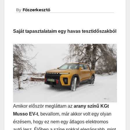
By
Főszerkesztő
Saját tapasztalataim egy havas tesztidőszakból
Amikor először megláttam az
arany színű KGt
Musso EV-t
, bevallom, már akkor volt egy olyan
érzésem, hogy ez nem egy átlagos elektromos
autó lesz. Élőben a színe sokkal elegánsabb, mint