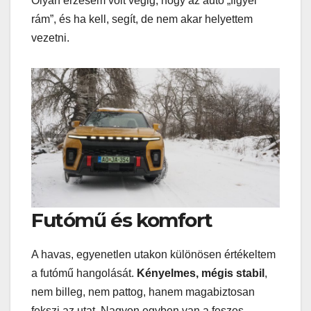
Olyan érzésem volt végig, hogy az autó „figyel
rám”, és ha kell, segít, de nem akar helyettem
vezetni.
Futómű és komfort
A havas, egyenetlen utakon különösen értékeltem
a futómű hangolását.
Kényelmes, mégis stabil
,
nem billeg, nem pattog, hanem magabiztosan
fekszi az utat. Nagyon egyben van a feszes