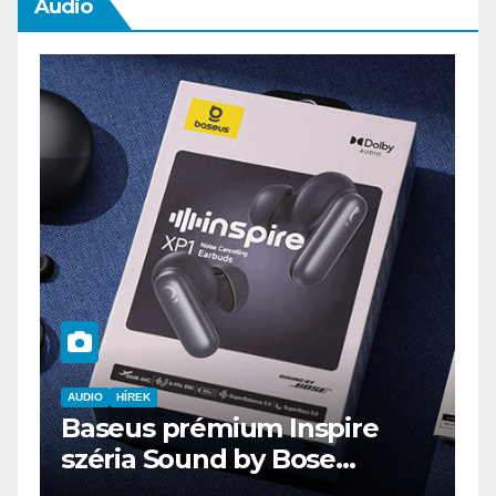
Audio
e
AUDIO
IT
MŰSZAKI
ENDORFY VIRO Plus USB