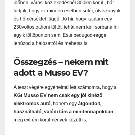
időben, városi közlekedésnél 300km körüli, bár
tudjuk, hogy ez minden esetben sofőr, útviszonyok
és hőmérséklet függő. Jó hír, hogy kaptam egy
230voltos otthoni töltőt, tehát nem kell sorbanállni
egyik töltőponton sem. Este bedugod-reggel
lehúzod a hálózatról és mehetsz is.
Összegzés – nekem mit
adott a Musso EV?
A teszt végére egyértelmű lett számomra, hogy a
KGt Musso EV nem csak egy jól kinéző
elektromos autó
, hanem egy
átgondolt,
használható, valódi társ a mindennapokban
–
még extrém körülmények között is.