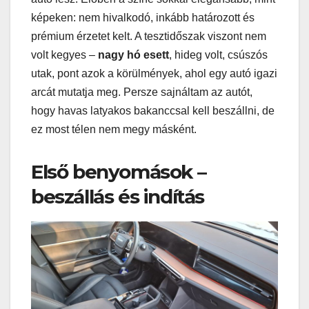
képeken: nem hivalkodó, inkább határozott és
prémium érzetet kelt. A tesztidőszak viszont nem
volt kegyes –
nagy hó esett
, hideg volt, csúszós
utak, pont azok a körülmények, ahol egy autó igazi
arcát mutatja meg. Persze sajnáltam az autót,
hogy havas latyakos bakanccsal kell beszállni, de
ez most télen nem megy másként.
Első benyomások –
beszállás és indítás