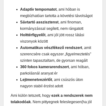
Adaptív tempomatot
, ami hóban is
megbízhatóan tartotta a követési távolságot
Sávtartó asszisztenst
, ami finoman,
kormányzással segített, nem rángatott
Holttérfigyelőt
, ami jól jött rossz látási
viszonyok között
Automatikus vészfékező rendszert
, amit
szerencsére csak egyszer „figyelmeztetés”
szinten tapasztaltam, de gyorsan reagált
360 fokos kamerarendszert
, ami hóban,
parkolásnál aranyat ér
Lejtmenetvezérlőt
, ami csúszós úton
nagyon stabil érzést adott
Ami külön tetszett, hogy
ezek a rendszerek nem
tolakodóak
. Nem pittyegnek feleslegesen(ha jól