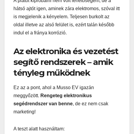
A platót kipróbálni nem volt lehetőségem, de a
hátsó ajtót igen, aminek zára elektromos, szóval itt
is megjelenik a kényelem. Teljesen burkolt az
oldal illetve az alsó felület is, ezért talán később
indul el a fránya korrózió.
Az elektronika és vezetést
segítő rendszerek – amik
tényleg működnek
Ez az a pont, ahol a Musso EV igazán
meggyőzött.
Rengeteg elektronikus
segédrendszer van benne
, de ez nem csak
marketing!
A teszt alatt használtam: