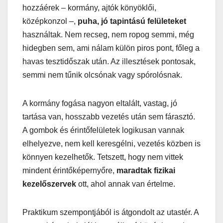
hozzáérek – kormány, ajtók könyöklői,
középkonzol –,
puha, jó tapintású felületeket
használtak. Nem recseg, nem ropog semmi, még
hidegben sem, ami nálam külön piros pont, főleg a
havas tesztidőszak után. Az illesztések pontosak,
semmi nem tűnik olcsónak vagy spórolósnak.
A kormány fogása nagyon eltalált, vastag, jó
tartása van, hosszabb vezetés után sem fárasztó.
A gombok és érintőfelületek logikusan vannak
elhelyezve, nem kell keresgélni, vezetés közben is
könnyen kezelhetők. Tetszett, hogy nem vittek
mindent érintőképernyőre,
maradtak fizikai
kezelőszervek
ott, ahol annak van értelme.
Praktikum szempontjából is átgondolt az utastér. A