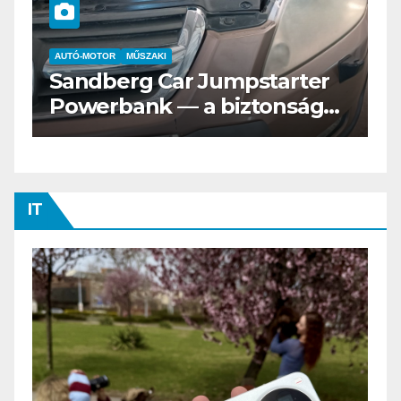
AUTÓ-MOTOR
ELEKTROMOS
rter
Az új Nissan LEAF csak a
ságos
Tesztvilágra vár!
IT