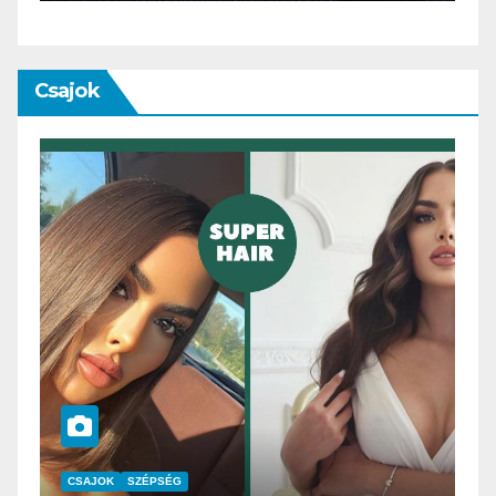
Csajok
CSAJOK
SMINK
SZÉPSÉG