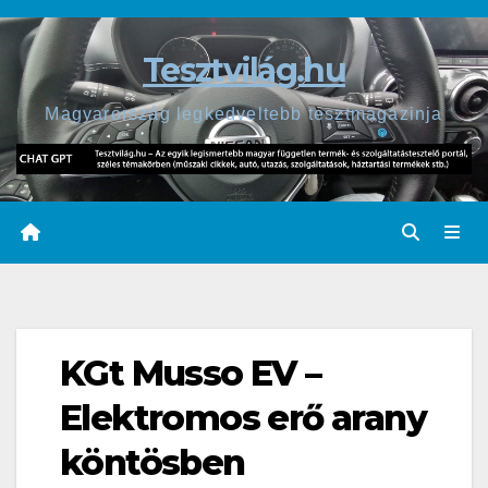
Skip
to
Tesztvilág.hu
content
Magyarország legkedveltebb tesztmagazinja
KGt Musso EV –
Elektromos erő arany
köntösben