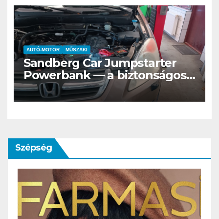
AUTÓ-MOTOR
MŰSZAKI
Sandberg Car Jumpstarter
Powerbank — a biztonságos
indítás bajnoka
Szépség