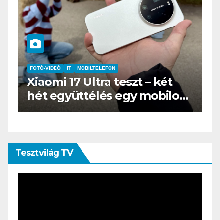
IT
MŰSZAKI
két
BOOX Go 10.3 teszt – Amikor
ilos
az e-book olvasó felnő, és
öltönyt húz
Tesztvilág TV
Videólejátszó