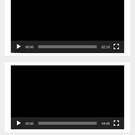
00:00
02:19
Videólejátszó
00:00
44:09