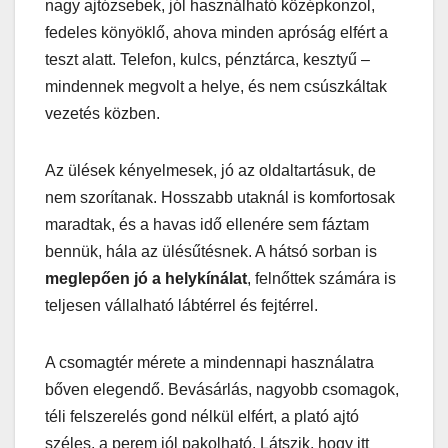
nagy ajtózsebek, jól használható középkonzol,
fedeles könyöklő, ahova minden apróság elfért a
teszt alatt. Telefon, kulcs, pénztárca, kesztyű –
mindennek megvolt a helye, és nem csúszkáltak
vezetés közben.
Az ülések kényelmesek, jó az oldaltartásuk, de
nem szorítanak. Hosszabb utaknál is komfortosak
maradtak, és a havas idő ellenére sem fáztam
bennük, hála az ülésűtésnek. A hátsó sorban is
meglepően jó a helykínálat
, felnőttek számára is
teljesen vállalható lábtérrel és fejtérrel.
A csomagtér mérete a mindennapi használatra
bőven elegendő. Bevásárlás, nagyobb csomagok,
téli felszerelés gond nélkül elfért, a plató ajtó
széles, a perem jól pakolható. Látszik, hogy itt