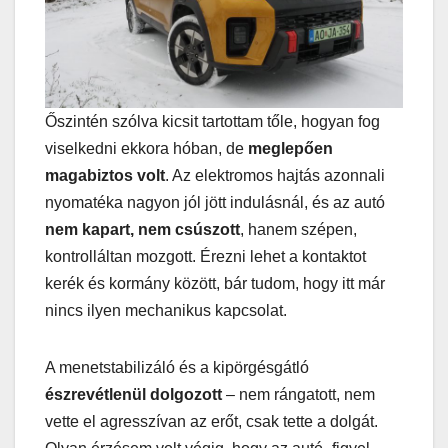
Őszintén szólva kicsit tartottam tőle, hogyan fog
viselkedni ekkora hóban, de
meglepően
magabiztos volt
. Az elektromos hajtás azonnali
nyomatéka nagyon jól jött indulásnál, és az autó
nem kapart, nem csúszott
, hanem szépen,
kontrolláltan mozgott. Érezni lehet a kontaktot
kerék és kormány között, bár tudom, hogy itt már
nincs ilyen mechanikus kapcsolat.
A menetstabilizáló és a kipörgésgátló
észrevétlenül dolgozott
– nem rángatott, nem
vette el agresszívan az erőt, csak tette a dolgát.