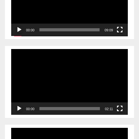
00:00
09:09
Videólejátszó
00:00
02:11
Videólejátszó