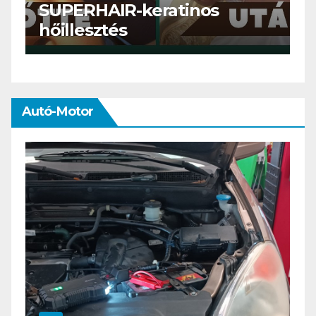
Szemöldök laminálás-az
meg mi?
Autó-Motor