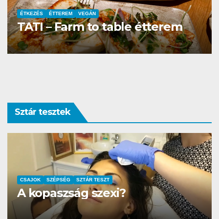
ÉTTEREM
La Villa Étterem és Pizzéria
Sztár tesztek
AUTÓ-MOTOR
SZTÁR TESZT
DS3 és Zanzibár Rita