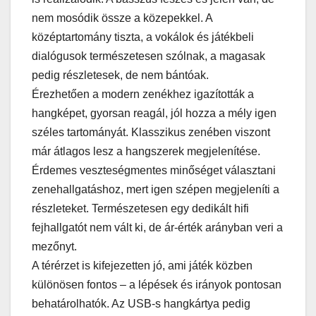
nem mosódik össze a közepekkel. A
középtartomány tiszta, a vokálok és játékbeli
dialógusok természetesen szólnak, a magasak
pedig részletesek, de nem bántóak.
Érezhetően a modern zenékhez igazították a
hangképet, gyorsan reagál, jól hozza a mély igen
széles tartományát. Klasszikus zenében viszont
már átlagos lesz a hangszerek megjelenítése.
Érdemes veszteségmentes minőséget választani
zenehallgatáshoz, mert igen szépen megjeleníti a
részleteket. Természetesen egy dedikált hifi
fejhallgatót nem vált ki, de ár-érték arányban veri a
mezőnyt.
A térérzet is kifejezetten jó, ami játék közben
különösen fontos – a lépések és irányok pontosan
behatárolhatók. Az USB-s hangkártya pedig