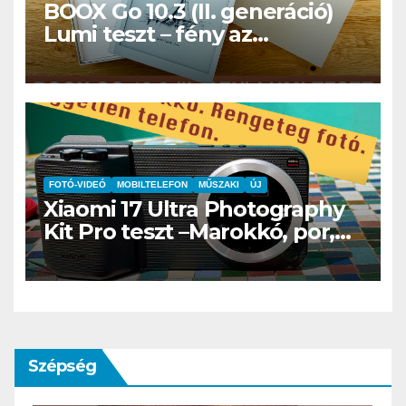
BOOX Go 10.3 (II. generáció)
Lumi teszt – fény az
éjszakában, fél könyvtár a
családi csomagban
FOTÓ-VIDEÓ
MOBILTELEFON
MŰSZAKI
ÚJ
Xiaomi 17 Ultra Photography
Kit Pro teszt –Marokkó, por,
hegyek és az a
bizonyospillanat, amikor nem
hiányzik afényképezőgép
Szépség