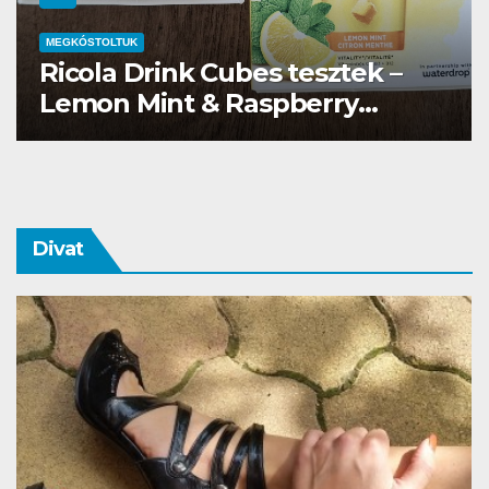
MEGKÓSTOLTUK
Waterdrop üdítő kapszula teszt
Divat