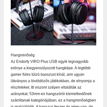
Hangminőség
Az Endorfy VIRO Plus USB egyik legnagyobb
erénye a kiegyensúlyozott hangképe. A legtöbb
gamer füles túlzó basszust kínál, ami ugyan
látványos a lövöldözős játékokban, de elnyomja a
részleteket. Itt viszont szépen eltalálták az
arányokat. 53mm-es hangszórói kiemelkedőnek
számítanak kategóriájában, ez a hangminőségben
is realizálódik. A basszus feszes és jelen van, de