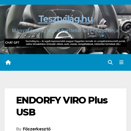
Skip
to
Tesztvilág.hu
content
Magyarország legkedveltebb tesztmagazinja
ENDORFY VIRO Plus
USB
By
Főszerkesztő