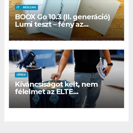
IT
MŰSZAKI
BOOX Go 10.3 (II. generáció)
Lumi teszt – fény az
éjszakában, fél könyvtár a
családi csomagban
HÍREK
Kíváncsiságot kelt, nem
félelmet az ELTE
etológusainak felszolgáló
robotja