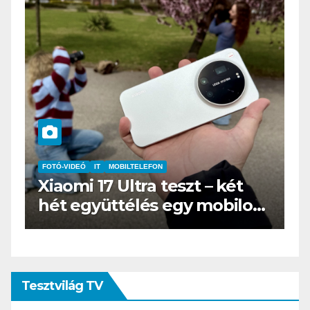
IT
MŰSZAKI
BOOX Go 10.3 teszt – Amikor
s
az e-book olvasó felnő, és
öltönyt húz
Tesztvilág TV