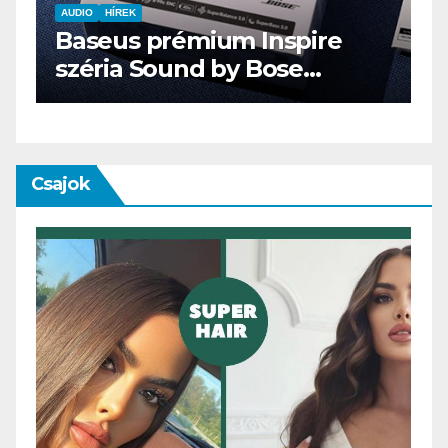
AUDIO
IT
MŰSZAKI
ENDORFY VIRO Plus USB
Csajok