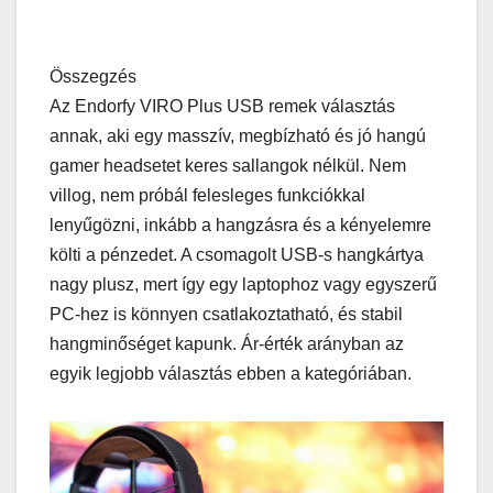
Összegzés
Az Endorfy VIRO Plus USB remek választás
annak, aki egy masszív, megbízható és jó hangú
gamer headsetet keres sallangok nélkül. Nem
villog, nem próbál felesleges funkciókkal
lenyűgözni, inkább a hangzásra és a kényelemre
költi a pénzedet. A csomagolt USB-s hangkártya
nagy plusz, mert így egy laptophoz vagy egyszerű
PC-hez is könnyen csatlakoztatható, és stabil
hangminőséget kapunk. Ár-érték arányban az
egyik legjobb választás ebben a kategóriában.