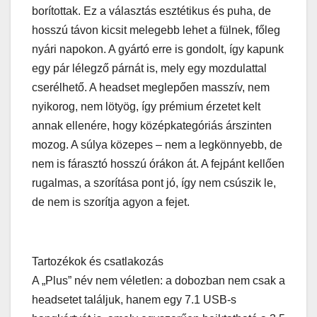
borítottak. Ez a választás esztétikus és puha, de
hosszú távon kicsit melegebb lehet a fülnek, főleg
nyári napokon. A gyártó erre is gondolt, így kapunk
egy pár lélegző párnát is, mely egy mozdulattal
cserélhető. A headset meglepően masszív, nem
nyikorog, nem lötyög, így prémium érzetet kelt
annak ellenére, hogy középkategóriás árszinten
mozog. A súlya közepes – nem a legkönnyebb, de
nem is fárasztó hosszú órákon át. A fejpánt kellően
rugalmas, a szorítása pont jó, így nem csúszik le,
de nem is szorítja agyon a fejet.
Tartozékok és csatlakozás
A „Plus” név nem véletlen: a dobozban nem csak a
headsetet találjuk, hanem egy 7.1 USB-s