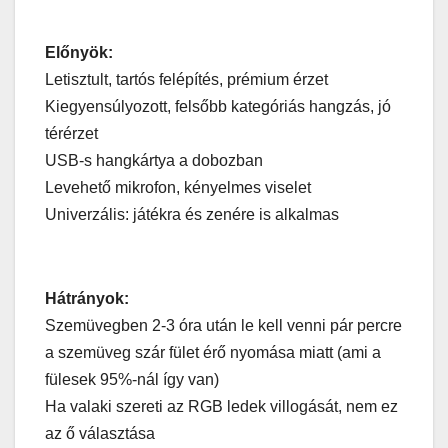
Előnyök:
Letisztult, tartós felépítés, prémium érzet
Kiegyensúlyozott, felsőbb kategóriás hangzás, jó
térérzet
USB-s hangkártya a dobozban
Levehető mikrofon, kényelmes viselet
Univerzális: játékra és zenére is alkalmas
Hátrányok:
Szemüvegben 2-3 óra után le kell venni pár percre
a szemüveg szár fület érő nyomása miatt (ami a
fülesek 95%-nál így van)
Ha valaki szereti az RGB ledek villogását, nem ez
az ő választása