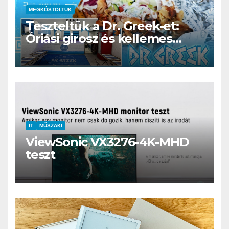
MEGKÓSTOLTUK
Teszteltük a Dr. Greek-et:
Óriási girosz és kellemes
kerthelyiség Csepel szívében
IT
MŰSZAKI
ViewSonic VX3276-4K-MHD
teszt