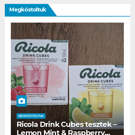
Megkóstoltuk
MEGKÓSTOLTUK
–
Waterdrop üdítő kapszula
teszt