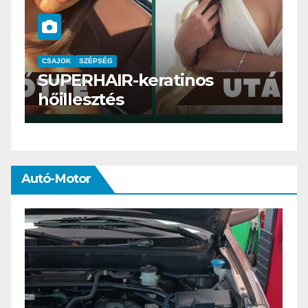
CSAJOK
SMINK
SZÉPSÉG
Szemöldök laminálás-az
meg mi?
Autó-Motor