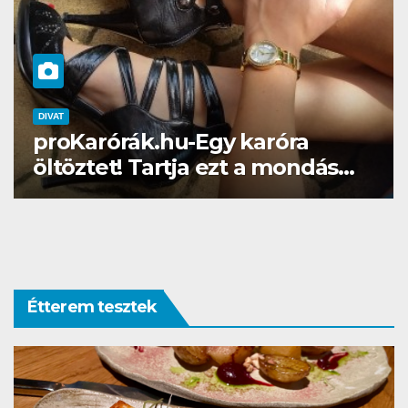
DIVAT
SZÉPSÉG
Gél lakk otthon? Naná, a
Brillbirddel simán!
Étterem tesztek