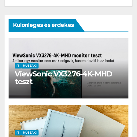
Különleges és érdekes
IT
MŰSZAKI
ViewSonic VX3276-4K-MHD
teszt
IT
MŰSZAKI