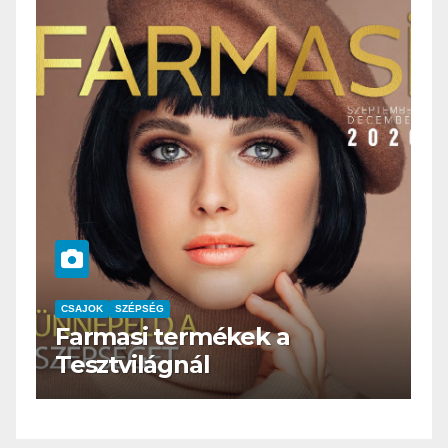
CSAJOK
SZÉPSÉG
HERBioticum