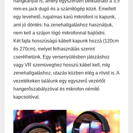
hangkártyát is, amely egyszerűen beiktatható a 3,5
mm-es jack dugó és a számítógép közé. Emellett
egy levehető, rugalmas karú mikrofont is kapunk,
ami jó döntés: ha zenehallgatáshoz használjuk,
nem kell a szájon lógó mikrofonnal bajlódni.
Két fajta hosszúságú kábelt kapunk hozzá (120cm
és 270cm), melyet felhasználás szerint
cserélhetünk. Egy versenyülésben játszáshoz
vagy VR szemüveghez hosszú kábel kell, míg
zenehallgatáshoz, utazás közben elég a rövid is. A
vezetékeken találunk egy egyszerű vezérlőt
hangerőszabályzóval és mikrofon némító
kapcsolóval.