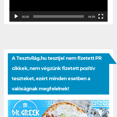
00:00
44:09
A Tesztvilág.hu tesztjei nem fizetett PR
cikkek, nem végzünk fizetett pozitív
teszteket, ezért minden esetben a
valóságnak megfelelnek!