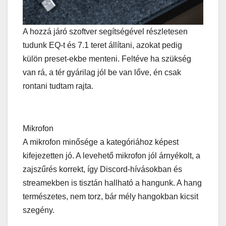
A hozzá járó szoftver segítségével részletesen
tudunk EQ-t és 7.1 teret állítani, azokat pedig
külön preset-ekbe menteni. Feltéve ha szükség
van rá, a tér gyárilag jól be van lőve, én csak
rontani tudtam rajta.
Mikrofon
A mikrofon minősége a kategóriához képest
kifejezetten jó. A levehető mikrofon jól árnyékolt, a
zajszűrés korrekt, így Discord-hívásokban és
streamekben is tisztán hallható a hangunk. A hang
természetes, nem torz, bár mély hangokban kicsit
szegény.