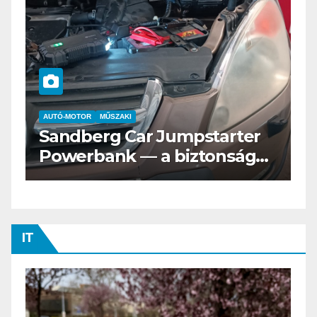
AUTÓ-MOTOR
ELEKTROMOS
Az új Nissan LEAF csak a
s
Tesztvilágra vár!
IT