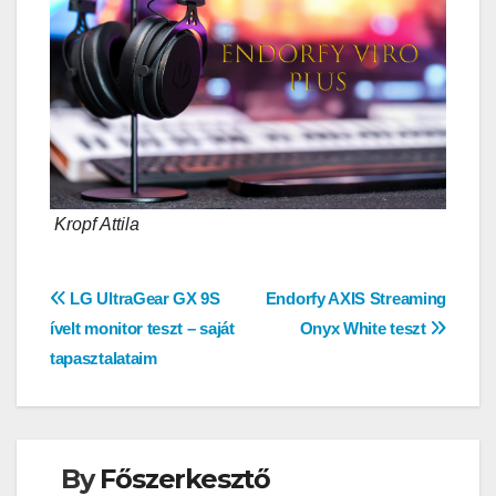
Kropf Attila
Bejegyzés
LG UltraGear GX 9S
Endorfy AXIS Streaming
ívelt monitor teszt – saját
Onyx White teszt
navigáció
tapasztalataim
By
Főszerkesztő