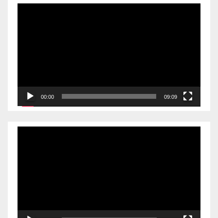
Videólejátszó
00:00
09:09
Videólejátszó