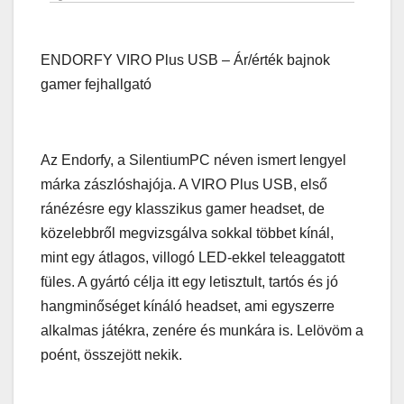
ENDORFY VIRO Plus USB – Ár/érték bajnok
gamer fejhallgató
Az Endorfy, a SilentiumPC néven ismert lengyel
márka zászlóshajója. A VIRO Plus USB, első
ránézésre egy klasszikus gamer headset, de
közelebbről megvizsgálva sokkal többet kínál,
mint egy átlagos, villogó LED-ekkel teleaggatott
füles. A gyártó célja itt egy letisztult, tartós és jó
hangminőséget kínáló headset, ami egyszerre
alkalmas játékra, zenére és munkára is. Lelövöm a
poént, összejött nekik.