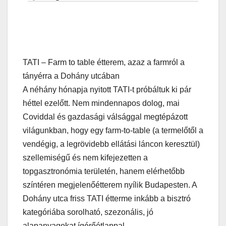
TATI – Farm to table étterem, azaz a farmról a
tányérra a Dohány utcában
A néhány hónapja nyitott TATI-t próbáltuk ki pár
héttel ezelőtt. Nem mindennapos dolog, mai
Coviddal és gazdasági válsággal megtépázott
világunkban, hogy egy farm-to-table (a termelőtől a
vendégig, a legrövidebb ellátási láncon keresztül)
szellemiségű és nem kifejezetten a
topgasztronómia területén, hanem elérhetőbb
színtéren megjelenőétterem nyílik Budapesten. A
Dohány utca friss TATI étterme inkább a bisztró
kategóriába sorolható, szezonális, jó
alapanyagokat ígérőétlappal.