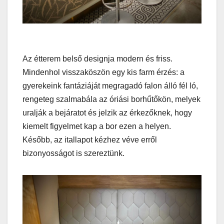
Az étterem belső designja modern és friss.
Mindenhol visszaköszön egy kis farm érzés: a
gyerekeink fantáziáját megragadó falon álló fél ló,
rengeteg szalmabála az óriási borhűtőkön, melyek
uralják a bejáratot és jelzik az érkezőknek, hogy
kiemelt figyelmet kap a bor ezen a helyen.
Később, az itallapot kézhez véve erről
bizonyosságot is szereztünk.