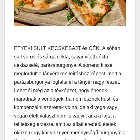
ETYEKI SÜLT KECSKESAJT és CÉKLA sóban
sült vörös és sárga cékla, savanyított cékla,
céklazselé, parázsburgonya. A sorrend kissé
megfordult a tányérokon leíráshoz képest, mert a
parázsburgonya foglalta el a tányér nagy részét.
Lehet él még az a tévképzet, hogy éhesek
maradnak a vendégek, ha nem esznek húst, és
kompenzálni szerették volna, de aki vega vagy
vegán ételt választ nem is vágyik arra a fajta a
telítettség érzésre, amit az állati eredetű ételek
okoznak így kár volt ilyen mennyiségű burgonyát a