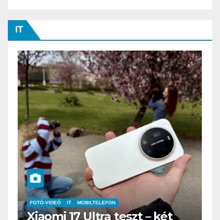
IT
IT
MŰSZAKI
BOOX Go 10.3 teszt – Amikor