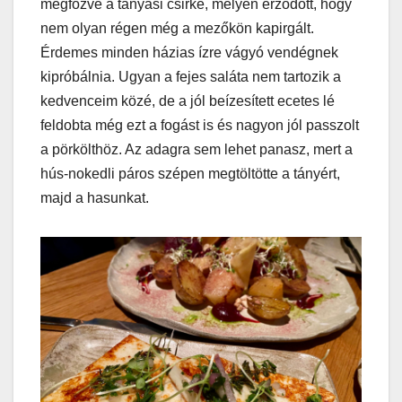
megfőzve a tanyasi csirke, melyen érződött, hogy
nem olyan régen még a mezőkön kapirgált.
Érdemes minden házias ízre vágyó vendégnek
kipróbálnia. Ugyan a fejes saláta nem tartozik a
kedvenceim közé, de a jól beízesített ecetes lé
feldobta még ezt a fogást is és nagyon jól passzolt
a pörkölthöz. Az adagra sem lehet panasz, mert a
hús-nokedli páros szépen megtöltötte a tányért,
majd a hasunkat.