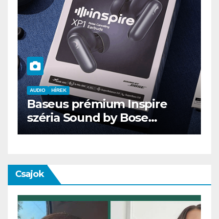
AUDIO
IT
MŰSZAKI
ENDORFY VIRO Plus USB
Csajok