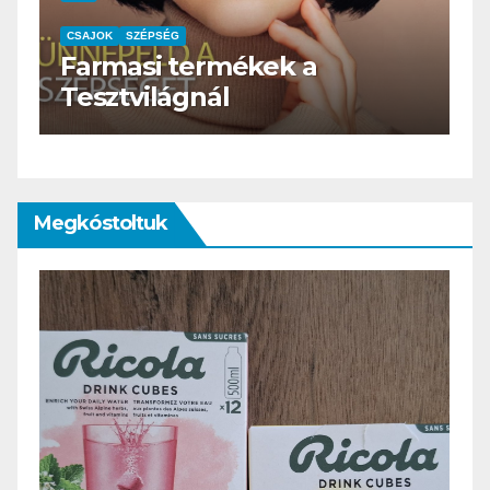
CSAJOK
SZÉPSÉG
HERBioticum
Megkóstoltuk