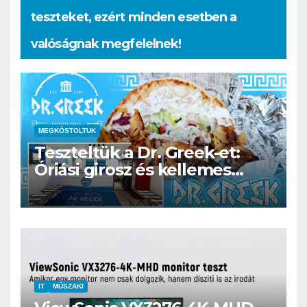
teszteket, ezért minden esetben a
valóságnak megfelelnek!
MEGKÓSTOLTUK
Teszteltük a Dr. Greek-et:
Óriási girosz és kellemes
kerthelyiség Csepel szívében
IT
MŰSZAKI