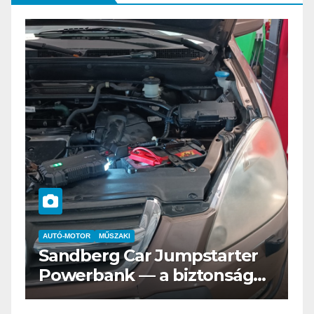
AUTÓ-MOTOR
ELEKTROMOS
Az új Nissan LEAF csak a
s
Tesztvilágra vár!