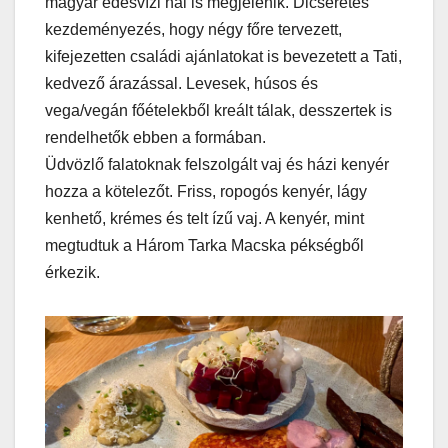
magyar édesvízi hal is megjelenik. Dicséretes
kezdeményezés, hogy négy főre tervezett,
kifejezetten családi ajánlatokat is bevezetett a Tati,
kedvező árazással. Levesek, húsos és
vega/vegán főételekből kreált tálak, desszertek is
rendelhetők ebben a formában.
Üdvözlő falatoknak felszolgált vaj és házi kenyér
hozza a kötelezőt. Friss, ropogós kenyér, lágy
kenhető, krémes és telt ízű vaj. A kenyér, mint
megtudtuk a Három Tarka Macska pékségből
érkezik.