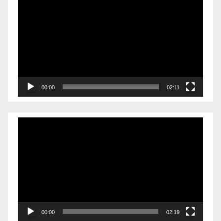
00:00
02:11
Videólejátszó
00:00
02:19