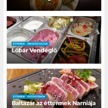
ÉTTEREM
MEGKÓSTOLTUK
Lóbár Vendéglő
ÉTTEREM
FOTÓSTÚDIÓK
Baltazár az éttermek Narniája