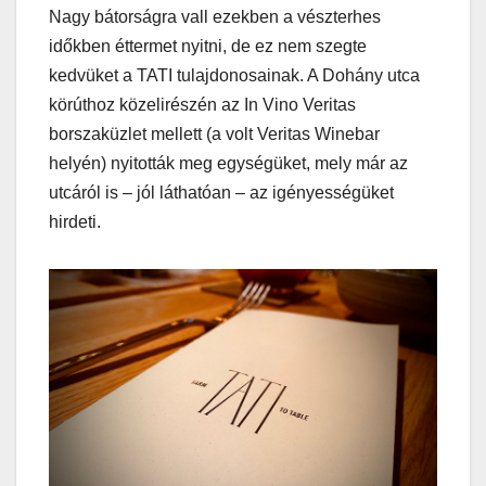
Nagy bátorságra vall ezekben a vészterhes
időkben éttermet nyitni, de ez nem szegte
kedvüket a TATI tulajdonosainak. A Dohány utca
körúthoz közelirészén az In Vino Veritas
borszaküzlet mellett (a volt Veritas Winebar
helyén) nyitották meg egységüket, mely már az
utcáról is – jól láthatóan – az igényességüket
hirdeti.