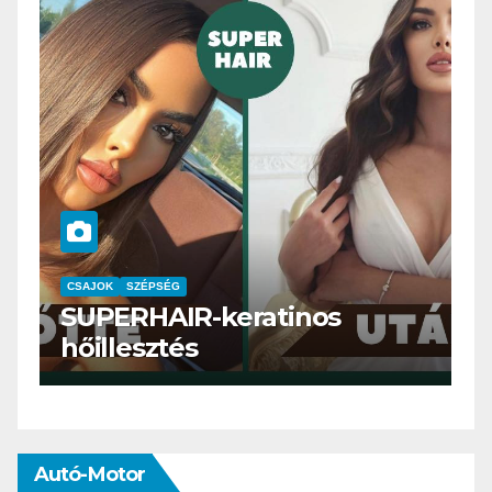
CSAJOK
SMINK
SZÉPSÉG
Szemöldök laminálás-az
meg mi?
Autó-Motor