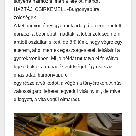
tányérra halmozni, mert a fele ott maradt.
HÁZTÁJI CSIRKEMELL -Burgonyapüré,
zöldségek
A két nagyon éhes gyermek adagjára nem lehetett
panasz, a bébirépát imádták, a többi zöldség nem
aratott osztatlan sikert, de örültünk, hogy végre egy
étterem, ahol mernek egészséges ételt feltálalni a
gyerekmenüben. Mi jólpéldát mutatva el felváltva
lopkodtuk el a maradék zöldséget, így csak az
óriás adag burgonyapüré
egy része árválkodott a végén a tányérokon. A hús
zaftosságáról lehetett egyedül vitát nyitni, de mivel
elfogyott, a vita végül elmaradt.