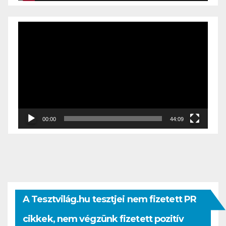
Videólejátszó
00:00
44:09
A Tesztvilág.hu tesztjei nem fizetett PR
cikkek, nem végzünk fizetett pozitív