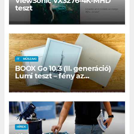
ViewSonic VX3276-4K-MHD
teszt
IT
MŰSZAKI
BOOX Go 10.3 (II. generáció)
Lumi teszt – fény az
éjszakában, fél könyvtár a
családi csomagban
HÍREK