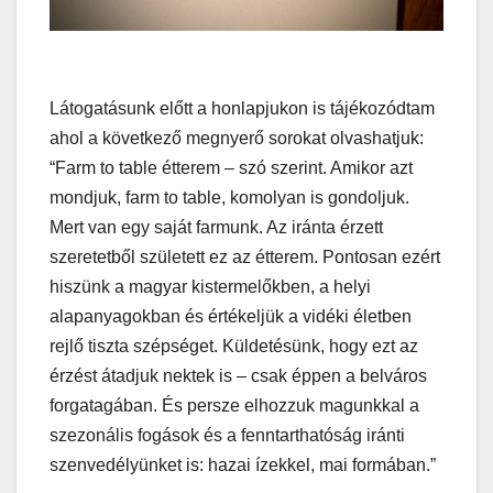
Látogatásunk előtt a honlapjukon is tájékozódtam
ahol a következő megnyerő sorokat olvashatjuk:
“Farm to table étterem – szó szerint. Amikor azt
mondjuk, farm to table, komolyan is gondoljuk.
Mert van egy saját farmunk. Az iránta érzett
szeretetből született ez az étterem. Pontosan ezért
hiszünk a magyar kistermelőkben, a helyi
alapanyagokban és értékeljük a vidéki életben
rejlő tiszta szépséget. Küldetésünk, hogy ezt az
érzést átadjuk nektek is – csak éppen a belváros
forgatagában. És persze elhozzuk magunkkal a
szezonális fogások és a fenntarthatóság iránti
szenvedélyünket is: hazai ízekkel, mai formában.”