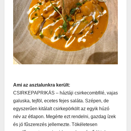
Ami az asztalunkra került:
CSIRKEPAPRIKÁS – háztáji csirkecombfilé, vajas
galuska, tejföl, ecetes fejes saláta. Szépen, de
egyszerűen kitálalt csirkepörkölt az egyik húzó
név az étlapon. Megérte ezt rendelni, gazdag ízek
és jó fűszerezés jellemezte. Tökéletesen