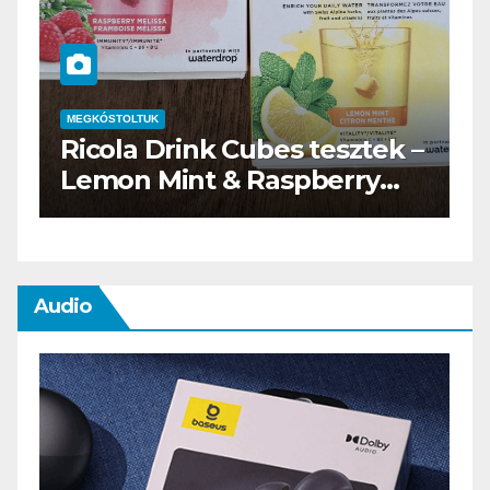
MEGKÓSTOLTUK
–
Waterdrop üdítő kapszula
teszt
Audio