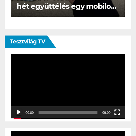
s
az e-book olvasó felnő, és
öltönyt húz
Tesztvilág TV
Videólejátszó
00:00
09:09
Videólejátszó