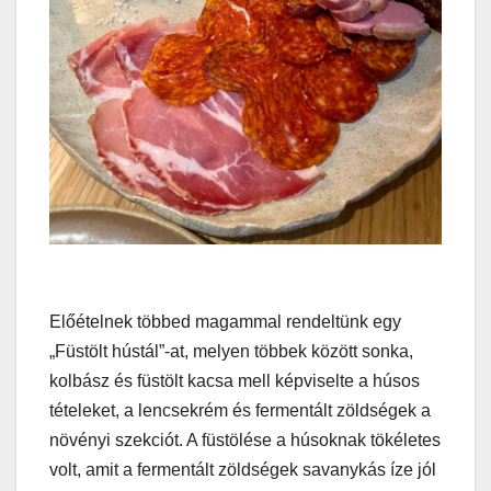
Előételnek többed magammal rendeltünk egy
„Füstölt hústál”-at, melyen többek között sonka,
kolbász és füstölt kacsa mell képviselte a húsos
tételeket, a lencsekrém és fermentált zöldségek a
növényi szekciót. A füstölése a húsoknak tökéletes
volt, amit a fermentált zöldségek savanykás íze jól