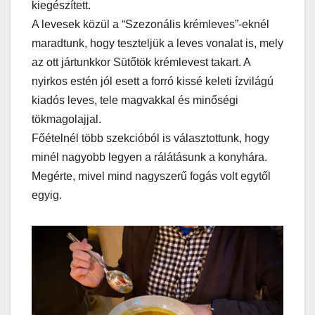
kiegészített.
A levesek közül a “Szezonális krémleves”-eknél
maradtunk, hogy teszteljük a leves vonalat is, mely
az ott jártunkkor Sütőtök krémlevest takart. A
nyirkos estén jól esett a forró kissé keleti ízvilágú
kiadós leves, tele magvakkal és minőségi
tökmagolajjal.
Főételnél több szekcióból is választottunk, hogy
minél nagyobb legyen a rálátásunk a konyhára.
Megérte, mivel mind nagyszerű fogás volt egytől
egyig.