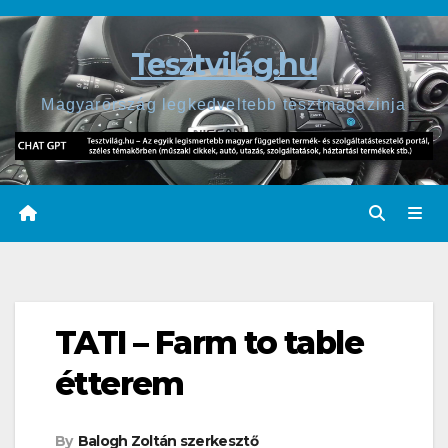
Skip
to
Tesztvilág.hu
content
Magyarország legkedveltebb tesztmagazinja
TATI – Farm to table
étterem
By
Balogh Zoltán szerkesztő