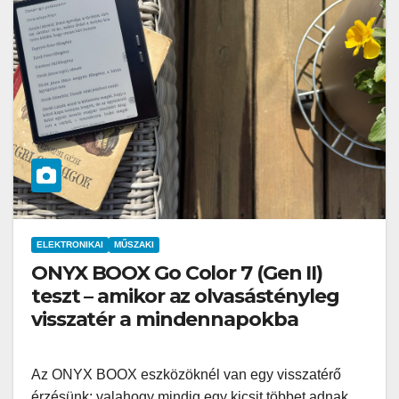
ELEKTRONIKAI
MŰSZAKI
ONYX BOOX Go Color 7 (Gen II)
teszt – amikor az olvasástényleg
visszatér a mindennapokba
Az ONYX BOOX eszközöknél van egy visszatérő
érzésünk: valahogy mindig egy kicsit többet adnak