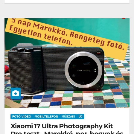
FOTÓ-VIDEÓ
MOBILTELEFON
MŰSZAKI
ÚJ
Xiaomi 17 Ultra Photography Kit
Pro teszt –Marokkó, por, hegyek és