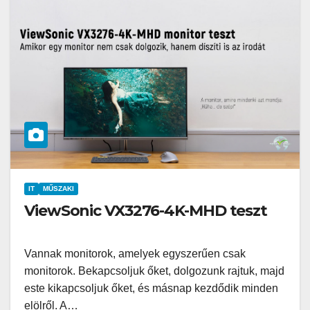
IT
MŰSZAKI
ViewSonic VX3276-4K-MHD teszt
Vannak monitorok, amelyek egyszerűen csak
monitorok. Bekapcsoljuk őket, dolgozunk rajtuk, majd
este kikapcsoljuk őket, és másnap kezdődik minden
elölről. A…