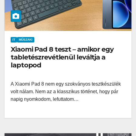
IT
MŰSZAKI
Xiaomi Pad 8 teszt – amikor egy
tabletészrevétlenül leváltja a
laptopod
A Xiaomi Pad 8 nem egy szokványos tesztkészülék
volt nálam. Nem az a klasszikus történet, hogy pár
napig nyomkodom, lefuttatom…