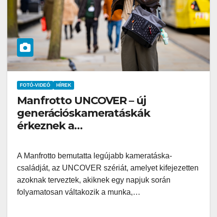
FOTÓ-VIDEÓ
HÍREK
Manfrotto UNCOVER – új
generációskameratáskák
érkeznek a
hibridtartalomkészítőknek
A Manfrotto bemutatta legújabb kameratáska-
családját, az UNCOVER szériát, amelyet kifejezetten
azoknak terveztek, akiknek egy napjuk során
folyamatosan váltakozik a munka,…