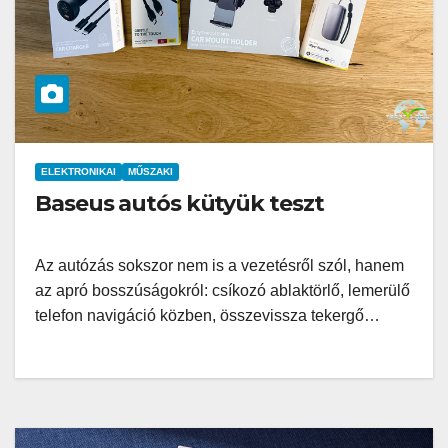
ELEKTRONIKAI
MŰSZAKI
Baseus autós kütyük teszt
Az autózás sokszor nem is a vezetésről szól, hanem
az apró bosszúságokról: csíkozó ablaktörlő, lemerülő
telefon navigáció közben, összevissza tekergő…