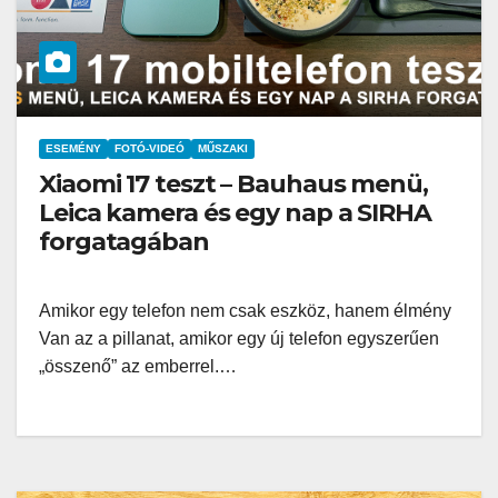
ESEMÉNY
FOTÓ-VIDEÓ
MŰSZAKI
Xiaomi 17 teszt – Bauhaus menü,
Leica kamera és egy nap a SIRHA
forgatagában
Amikor egy telefon nem csak eszköz, hanem élmény
Van az a pillanat, amikor egy új telefon egyszerűen
„összenő” az emberrel.…