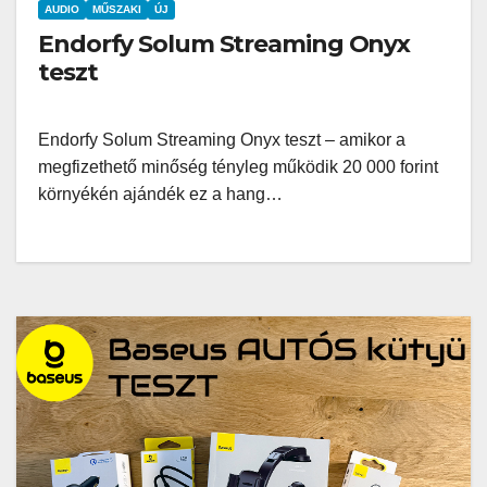
AUDIO
MŰSZAKI
ÚJ
Endorfy Solum Streaming Onyx
teszt
Endorfy Solum Streaming Onyx teszt – amikor a
megfizethető minőség tényleg működik 20 000 forint
környékén ajándék ez a hang…