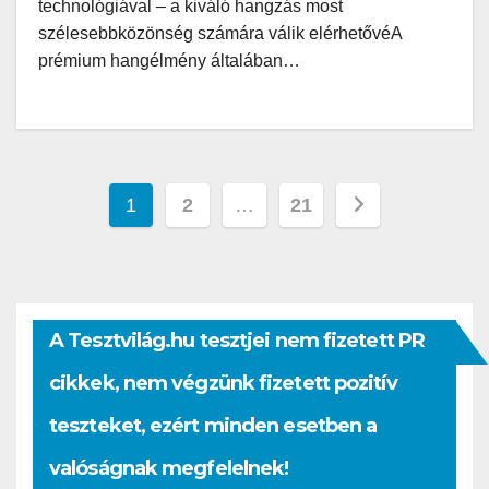
technológiával – a kiváló hangzás most
szélesebbközönség számára válik elérhetővéA
prémium hangélmény általában…
Bejegyzések
1
2
…
21
lapozása
A Tesztvilág.hu tesztjei nem fizetett PR
cikkek, nem végzünk fizetett pozitív
teszteket, ezért minden esetben a
valóságnak megfelelnek!