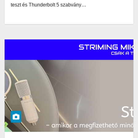
teszt és Thunderbolt 5 szabvány…