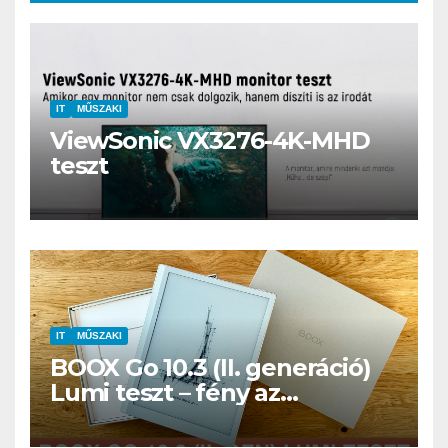
IT
MŰSZAKI
ViewSonic VX3276-4K-MHD
teszt
IT
MŰSZAKI
BOOX Go 10.3 (II. generáció)
Lumi teszt – fény az
éjszakában, fél könyvtár a
családi csomagban