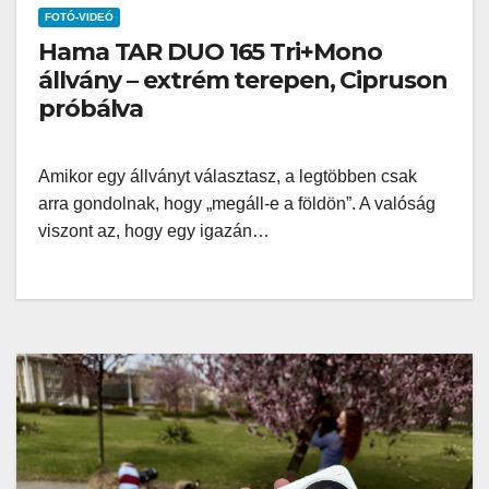
FOTÓ-VIDEÓ
Hama TAR DUO 165 Tri+Mono
állvány – extrém terepen, Cipruson
próbálva
Amikor egy állványt választasz, a legtöbben csak
arra gondolnak, hogy „megáll-e a földön”. A valóság
viszont az, hogy egy igazán…