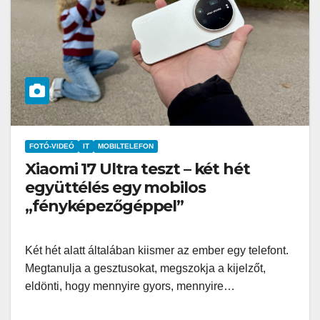
FOTÓ-VIDEÓ
IT
MOBILTELEFON
Xiaomi 17 Ultra teszt – két hét
együttélés egy mobilos
„fényképezőgéppel”
Két hét alatt általában kiismer az ember egy telefont.
Megtanulja a gesztusokat, megszokja a kijelzőt,
eldönti, hogy mennyire gyors, mennyire…