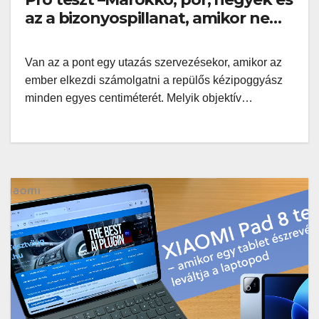
az a bizonyospillanat, amikor nem
hiányzik afényképezőgép
Van az a pont egy utazás szervezésekor, amikor az
ember elkezdi számolgatni a repülős kézipoggyász
minden egyes centiméterét. Melyik objektív…