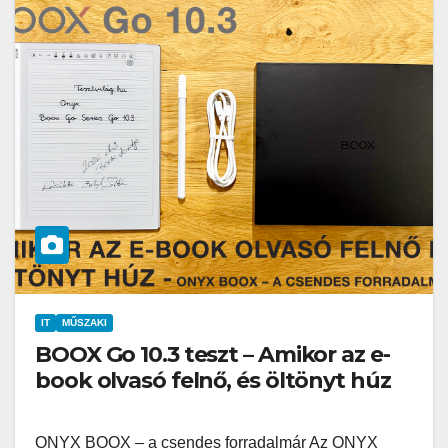
IT
MŰSZAKI
BOOX Go 10.3 teszt – Amikor az e-
book olvasó felnő, és öltönyt húz
ONYX BOOX – a csendes forradalmár Az ONYX