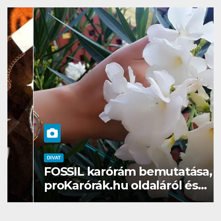
DIVAT
FOSSIL karórám bemutatása, a
proKarórák.hu oldaláról és
ajánlásaim