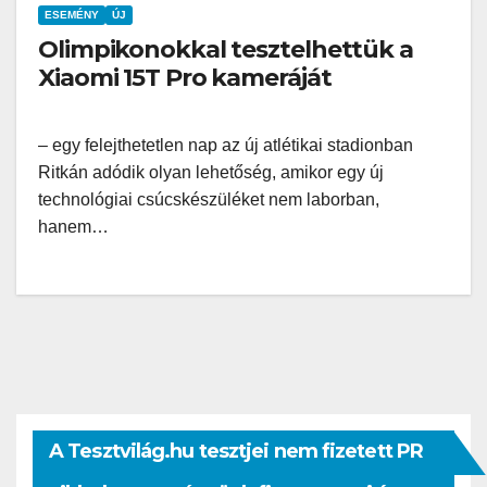
ESEMÉNY
ÚJ
Olimpikonokkal tesztelhettük a
Xiaomi 15T Pro kameráját
– egy felejthetetlen nap az új atlétikai stadionban
Ritkán adódik olyan lehetőség, amikor egy új
technológiai csúcskészüléket nem laborban,
hanem…
A Tesztvilág.hu tesztjei nem fizetett PR