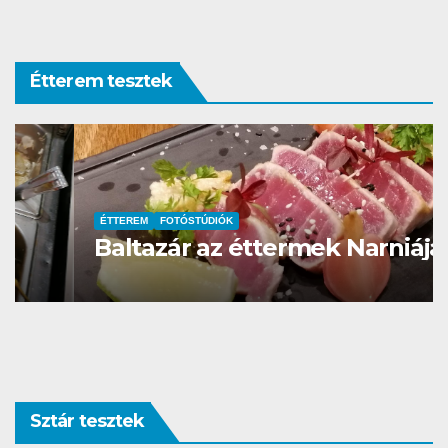
Étterem tesztek
ÉTTEREM
FOTÓSTÚDIÓK
Baltazár az éttermek Narniája
Sztár tesztek