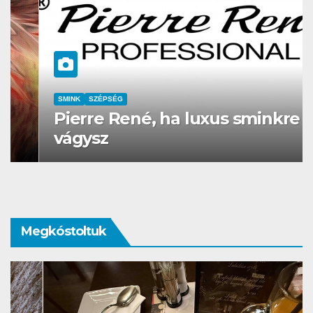
SMINK
SZÉPSÉG
Pierre René, ha luxus sminkre
vágysz
Megkóstoltuk