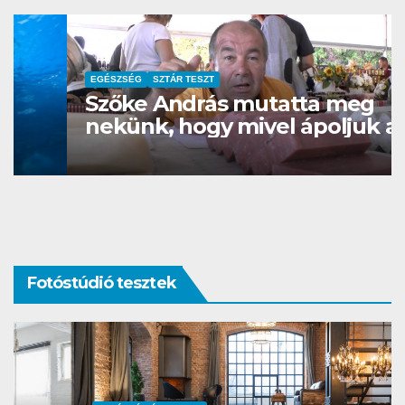
EGÉSZSÉG
SZTÁR TESZT
Szőke András mutatta meg
nekünk, hogy mivel ápoljuk a
bőrünket
Fotóstúdió tesztek