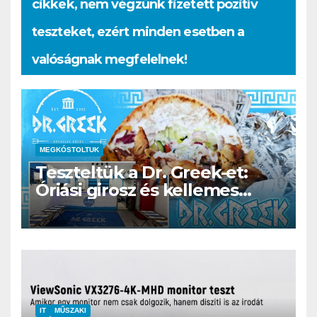
cikkek, nem végzünk fizetett pozitív
teszteket, ezért minden esetben a
valóságnak megfelelnek!
MEGKÓSTOLTUK
Teszteltük a Dr. Greek-et:
Óriási girosz és kellemes
kerthelyiség Csepel szívében
IT
MŰSZAKI