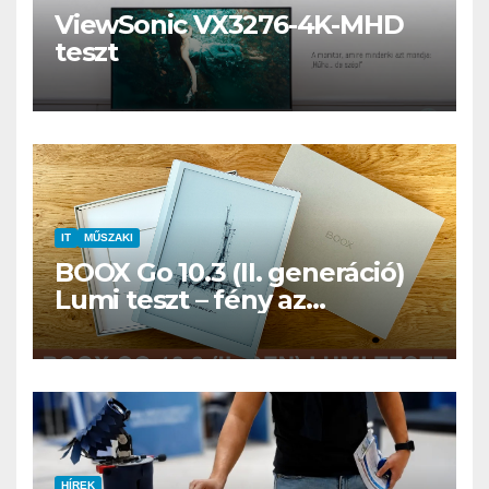
ViewSonic VX3276-4K-MHD
teszt
IT
MŰSZAKI
BOOX Go 10.3 (II. generáció)
Lumi teszt – fény az
éjszakában, fél könyvtár a
családi csomagban
HÍREK