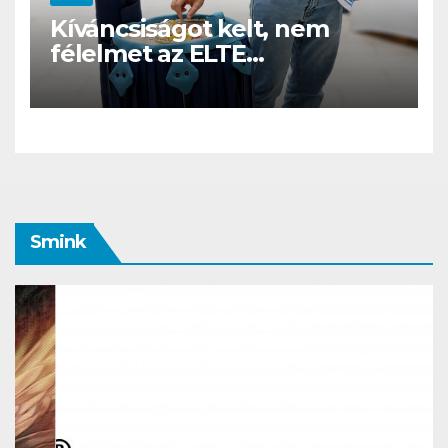
Kíváncsiságot kelt, nem
félelmet az ELTE
etológusainak felszolgáló
robotja
Smink