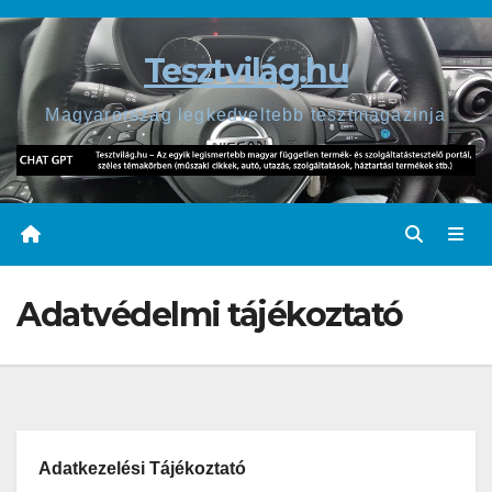
Skip
to
Tesztvilág.hu
content
Magyarország legkedveltebb tesztmagazinja
Adatvédelmi tájékoztató
Adatkezelési Tájékoztató