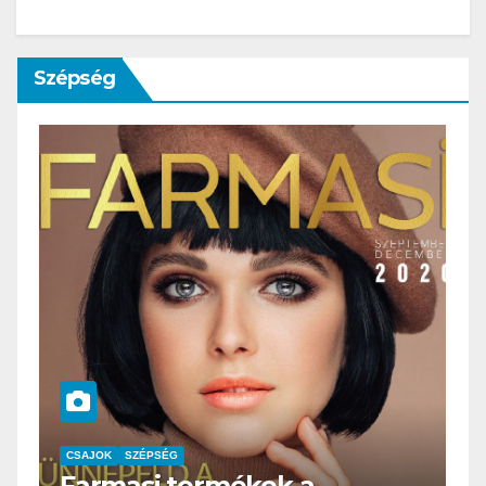
Szépség
rmékek a
CSAJOK
SZÉPSÉG