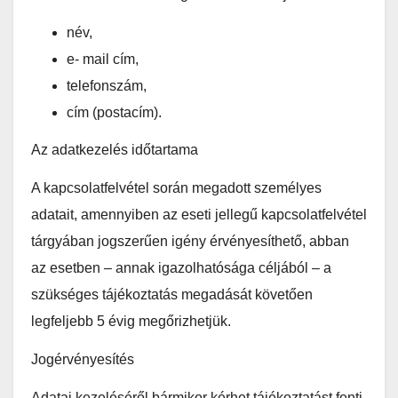
név,
e- mail cím,
telefonszám,
cím (postacím).
Az adatkezelés időtartama
A kapcsolatfelvétel során megadott személyes
adatait, amennyiben az eseti jellegű kapcsolatfelvétel
tárgyában jogszerűen igény érvényesíthető, abban
az esetben – annak igazolhatósága céljából – a
szükséges tájékoztatás megadását követően
legfeljebb 5 évig megőrizhetjük.
Jogérvényesítés
Adatai kezeléséről bármikor kérhet tájékoztatást fenti