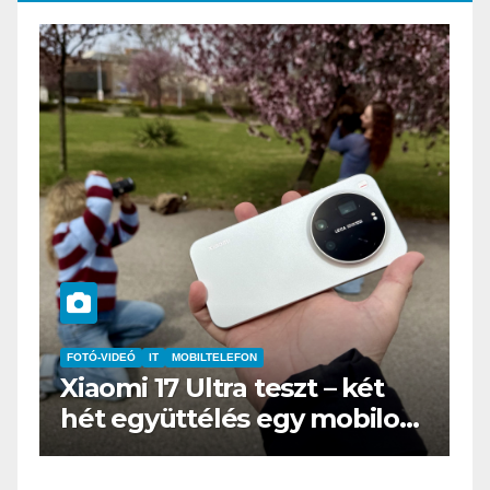
IDEÓ
IT
MOBILTELEFON
IT
MŰSZAKI
mi 17 Ultra teszt – két
BOOX Go 1
 együttélés egy mobilos
az e-book 
nyképezőgéppel”
öltönyt h