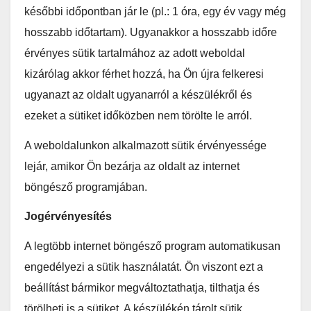
későbbi időpontban jár le (pl.: 1 óra, egy év vagy még
hosszabb időtartam). Ugyanakkor a hosszabb időre
érvényes sütik tartalmához az adott weboldal
kizárólag akkor férhet hozzá, ha Ön újra felkeresi
ugyanazt az oldalt ugyanarról a készülékről és
ezeket a sütiket időközben nem törölte le arról.
A weboldalunkon alkalmazott sütik érvényessége
lejár, amikor Ön bezárja az oldalt az internet
böngésző programjában.
Jogérvényesítés
A legtöbb internet böngésző program automatikusan
engedélyezi a sütik használatát. Ön viszont ezt a
beállítást bármikor megváltoztathatja, tilthatja és
törölheti is a sütiket. A készülékén tárolt sütik