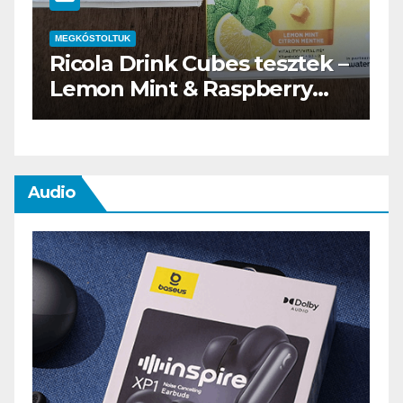
MEGKÓSTOLTUK
ink Cubes tesztek –
Waterdrop üdít
nt & Raspberry
teszt
Audio