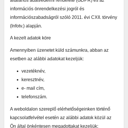
általános adatvédelmi rendelete (GDPR) és az
információs önrendelkezési jogról és
információszabadságról szóló 2011. évi CXII. törvény
(Infotv.) alapján.
A kezelt adatok köre
Amennyiben üzenetet küld számunkra, abban az
esetben az alábbi adatokat kezeljük:
vezetéknév,
keresztnév,
e- mail cím,
telefonszám.
A weboldalon szereplő elérhetőségeinken történő
kapcsolatfelvétel esetén az alábbi adatok közül az
Ön által önkéntesen megadottakat kezeljük: