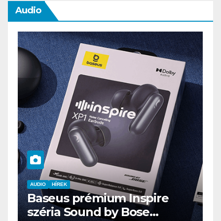
Audio
AUDIO
IT
MŰSZAKI
ENDORFY VIRO Plus USB