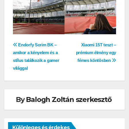
Bejegyzés
Endorfy Scrim BK –
Xiaomi 15T teszt –
amikor a kényelem és a
prémium élmény egy
navigáció
stílus találkozik a gamer
fémes köntösben
világgal
By
Balogh Zoltán szerkesztő
Különleges és érdekes