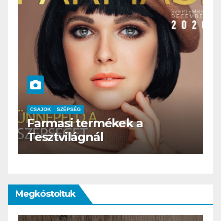
CSAJOK
SZÉPSÉG
HERBioticum
Megkóstoltuk