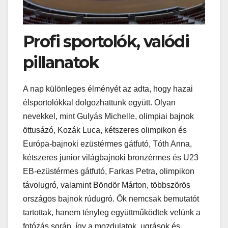
Profi sportolók, valódi
pillanatok
A nap különleges élményét az adta, hogy hazai
élsportolókkal dolgozhattunk együtt. Olyan
nevekkel, mint Gulyás Michelle, olimpiai bajnok
öttusázó, Kozák Luca, kétszeres olimpikon és
Európa-bajnoki ezüstérmes gátfutó, Tóth Anna,
kétszeres junior világbajnoki bronzérmes és U23
EB-ezüstérmes gátfutó, Farkas Petra, olimpikon
távolugró, valamint Böndör Márton, többszörös
országos bajnok rúdugró. Ők nemcsak bemutatót
tartottak, hanem tényleg együttműködtek velünk a
fotózás során, így a mozdulatok, ugrások és