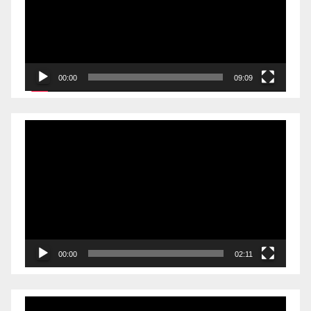
00:00
09:09
Videólejátszó
00:00
02:11
Videólejátszó