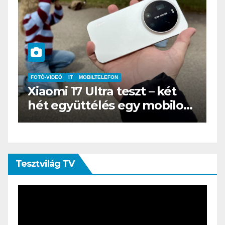
IT
MŰSZAKI
BOOX Go 10.3 teszt – Amikor
s
az e-book olvasó felnő, és
öltönyt húz
Tesztvilág TV
Videólejátszó