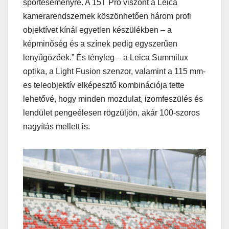
sporteseményre. A 15T Pro viszont a Leica
kamerarendszernek köszönhetően három profi
objektívet kínál egyetlen készülékben – a
képminőség és a színek pedig egyszerűen
lenyűgözőek.” És tényleg – a Leica Summilux
optika, a Light Fusion szenzor, valamint a 115 mm-
es teleobjektív elképesztő kombinációja tette
lehetővé, hogy minden mozdulat, izomfeszülés és
lendület pengeélesen rögzüljön, akár 100-szoros
nagyítás mellett is.