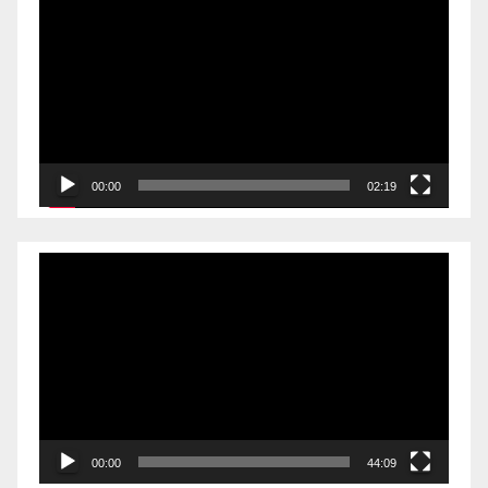
00:00
02:19
Videólejátszó
00:00
44:09