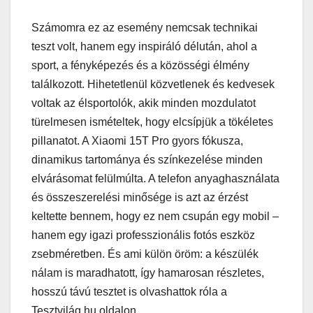
Számomra ez az esemény nemcsak technikai
teszt volt, hanem egy inspiráló délután, ahol a
sport, a fényképezés és a közösségi élmény
találkozott. Hihetetlenül közvetlenek és kedvesek
voltak az élsportolók, akik minden mozdulatot
türelmesen ismételtek, hogy elcsípjük a tökéletes
pillanatot. A Xiaomi 15T Pro gyors fókusza,
dinamikus tartománya és színkezelése minden
elvárásomat felülmúlta. A telefon anyaghasználata
és összeszerelési minősége is azt az érzést
keltette bennem, hogy ez nem csupán egy mobil –
hanem egy igazi professzionális fotós eszköz
zsebméretben. És ami külön öröm: a készülék
nálam is maradhatott, így hamarosan részletes,
hosszú távú tesztet is olvashattok róla a
Tesztvilág.hu oldalon.