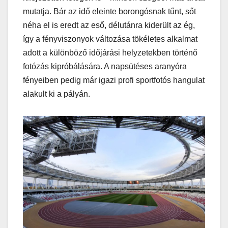
mutatja. Bár az idő eleinte borongósnak tűnt, sőt
néha el is eredt az eső, délutánra kiderült az ég,
így a fényviszonyok változása tökéletes alkalmat
adott a különböző időjárási helyzetekben történő
fotózás kipróbálására. A napsütéses aranyóra
fényeiben pedig már igazi profi sportfotós hangulat
alakult ki a pályán.