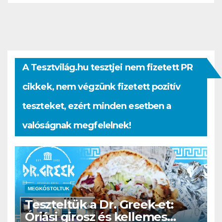
A Tesztvilág.hu tesztjei nem fizetett PR
cikkek, nem végzünk fizetett pozitív
teszteket, ezért minden esetben a
valóságnak megfelelnek!
MEGKÓSTOLTUK
Teszteltük a Dr. Greek-et:
Óriási girosz és kellemes