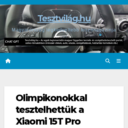
Skip
to
Tesztvilág.hu
content
Magyarország legkedveltebb tesztmagazinja
Olimpikonokkal
tesztelhettük a
Xiaomi 15T Pro