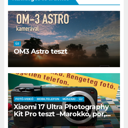
ÚJ
OM3 Astro teszt
FOTÓ-VIDEÓ
MOBILTELEFON
MŰSZAKI
ÚJ
Xiaomi 17 Ultra Photography
Kit Pro teszt –Marokkó, por,
hegyek és az a