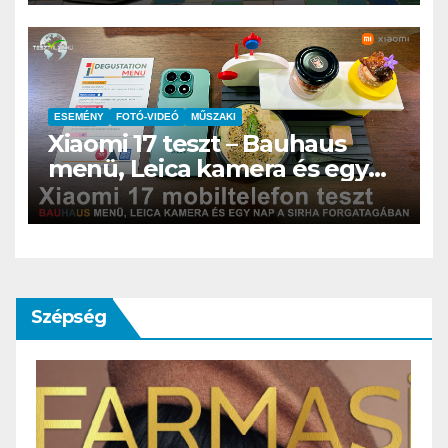
bizonyospillanat, amikor nem
hiányzik afényképezőgép
ESEMÉNY
FOTÓ-VIDEÓ
MŰSZAKI
Xiaomi 17 teszt – Bauhaus
menü, Leica kamera és egy
nap a SIRHA forgatagában
Szépség