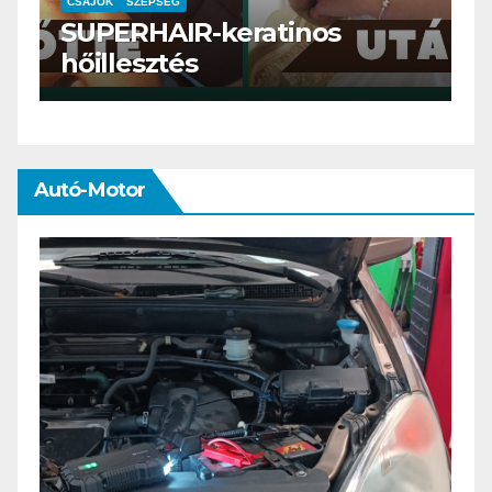
CSAJOK
SMINK
SZÉPSÉG
Szemöldök laminálás-az
meg mi?
Autó-Motor