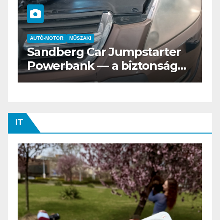
AUTÓ-MOTOR
ELEKTROMOS
Az új Nissan LEAF csak a
s
Tesztvilágra vár!
IT