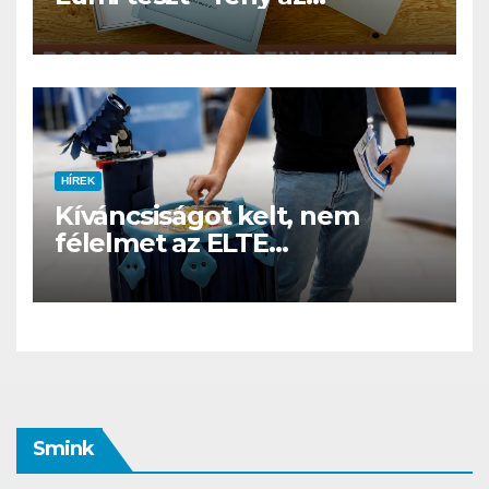
éjszakában, fél könyvtár a
családi csomagban
HÍREK
Kíváncsiságot kelt, nem
félelmet az ELTE
etológusainak felszolgáló
robotja
Smink