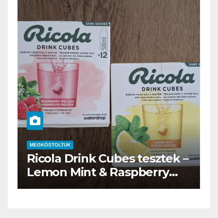
MEGKÓSTOLTUK
–
Waterdrop üdítő kapszula
teszt