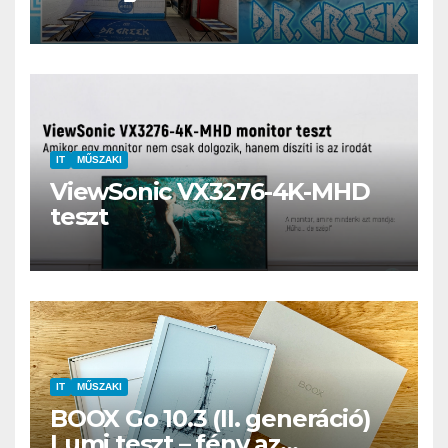
kerthelyiség Csepel szívében
IT
MŰSZAKI
ViewSonic VX3276-4K-MHD
teszt
IT
MŰSZAKI
BOOX Go 10.3 (II. generáció)
Lumi teszt – fény az