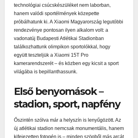
technológiai csúcskészüléket nem laborban,
hanem valódi sportélmények közepette
próbálhatunk ki. A Xiaomi Magyarország legutóbbi
rendezvénye pontosan ilyen alkalom volt: a
vadonatúj Budapesti Atlétikai Stadionban
találkozhattunk olimpikon sportolókkal, hogy
együtt teszteljük a Xiaomi 15T Pro
kamerarendszerét – és közben egy kicsit a sport
világába is bepillanthassunk.
Első benyomások –
stadion, sport, napfény
Őszintén szólva már a helyszín is lenyűgözött. Az
új atlétikai stadion nemcsak monumentális, hanem
kifejezetten fotogén is – minden szögből más arcát