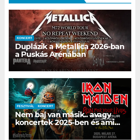
KONCERT
Duplázik a Metallica 2026-ban
a Puskás Arénában
FESZTIVÁL
KONCERT
Nem baj van másik.. avagy
koncertek 2025-ben és ami
még maradt a 2024-es évből