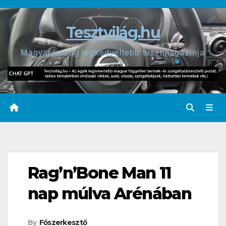
Skip
to
Tesztvilág.hu
content
Magyarország legkedveltebb tesztmagazinja
Rag’n’Bone Man 11
nap múlva Arénában
By
Főszerkesztő