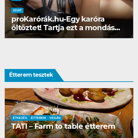
DIVAT
DIVAT
proKarórák.hu-Egy karóra
Gél
öltöztet! Tartja ezt a mondás…
Bri
Étterem tesztek
ÉTKEZÉS
ÉTTEREM
VEGÁN
TATI – Farm to table étterem