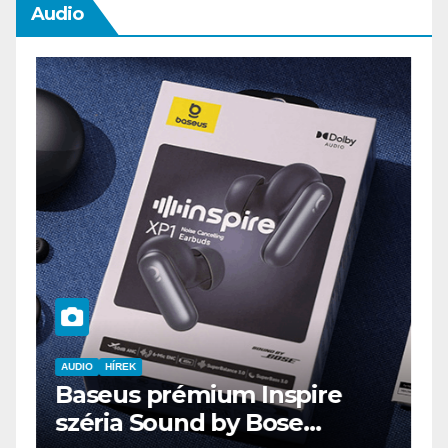
Audio
HÍREK
eus prémium Inspire
AUDIO
IT
MŰSZAKI
ria Sound by Bose
ENDORFY 