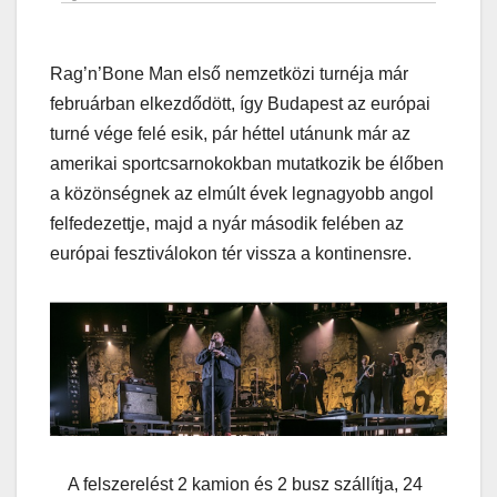
Rag’n’Bone Man első nemzetközi turnéja már
februárban elkezdődött, így Budapest az európai
turné vége felé esik, pár héttel utánunk már az
amerikai sportcsarnokokban mutatkozik be élőben
a közönségnek az elmúlt évek legnagyobb angol
felfedezettje, majd a nyár második felében az
európai fesztiválokon tér vissza a kontinensre.
A felszerelést 2 kamion és 2 busz szállítja, 24