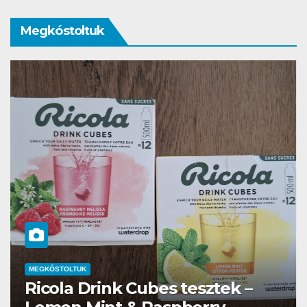
Megkóstoltuk
OLTUK
la Drink Cubes tesztek –
MEGKÓSTOLTU