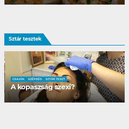
Sztár tesztek
CSAJOK
SZÉPSÉG
SZTÁR TESZT
A kopaszság szexi?