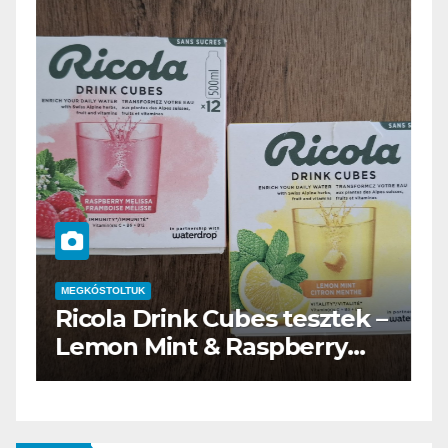
STOLTUK
MEGKÓSTOLTUK
ola Drink Cubes tesztek –
Waterdrop
on Mint & Raspberry
teszt
issa