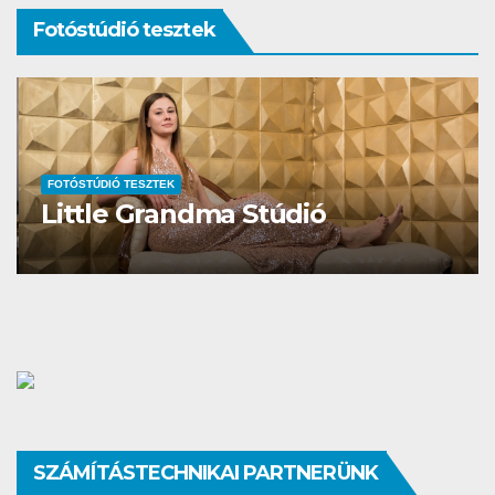
Fotóstúdió tesztek
FOTÓSTÚDIÓ TESZTEK
Little Grandma Stúdió
SZÁMÍTÁSTECHNIKAI PARTNERÜNK