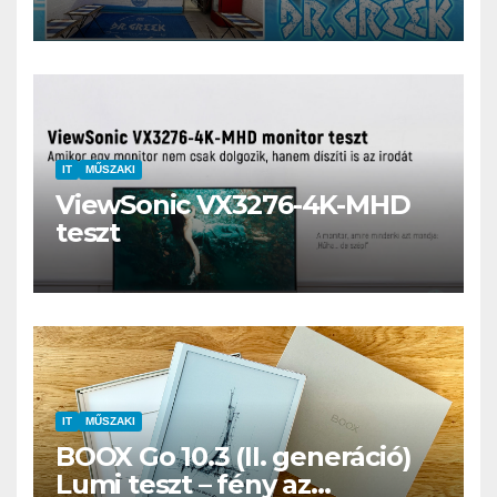
kerthelyiség Csepel szívében
IT
MŰSZAKI
ViewSonic VX3276-4K-MHD
teszt
IT
MŰSZAKI
BOOX Go 10.3 (II. generáció)
Lumi teszt – fény az