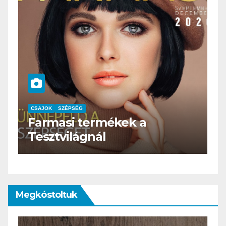
termékek a
CSAJOK
SZÉPSÉG
gnál
HERBioticum
Megkóstoltuk