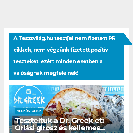
A Tesztvilág.hu tesztjei nem fizetett PR
cikkek, nem végzünk fizetett pozitív
teszteket, ezért minden esetben a
valóságnak megfelelnek!
MEGKÓSTOLTUK
Teszteltük a Dr. Greek-et:
Óriási girosz és kellemes