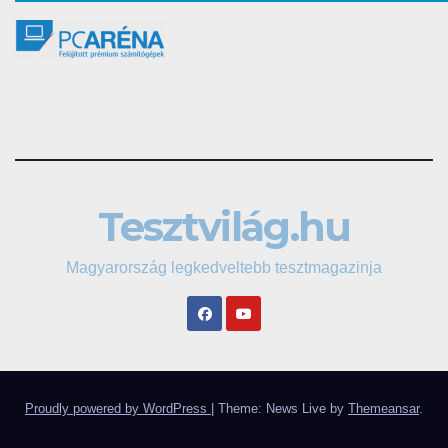
Tesztvilág.hu
Magyarország legkedveltebb tesztmagazinja
Proudly powered by WordPress
|
Theme: News Live by
Themeansar
.