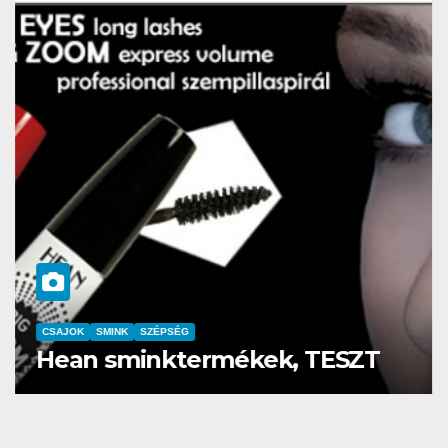
 luxus sminkre
CSAJOK
SMINK
SZÉPSÉG
Hean sminktermék