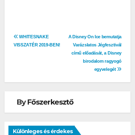
Bejegyzés
WHITESNAKE
A Disney On Ice bemutatja
VISSZATÉR 2019-BEN!
Varázslatos Jégfesztivál
navigáció
című előadását, a Disney
birodalom ragyogó
egyvelegét
By
Főszerkesztő
Különleges és érdekes