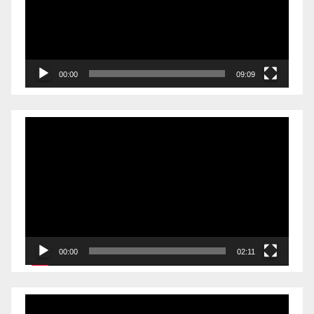
00:00
09:09
Videólejátszó
00:00
02:11
Videólejátszó