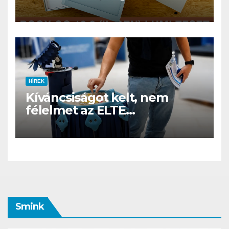
éjszakában, fél könyvtár a
családi csomagban
HÍREK
Kíváncsiságot kelt, nem
félelmet az ELTE
etológusainak felszolgáló
robotja
Smink