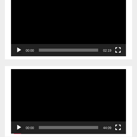
00:00
02:19
Videólejátszó
00:00
44:09