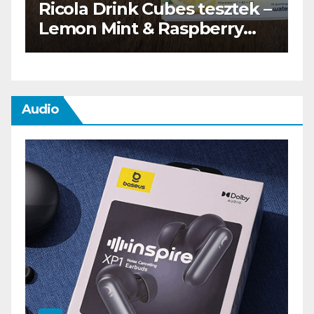
rink Cubes tesztek –
Waterdrop üdí
int & Raspberry
teszt
Audio