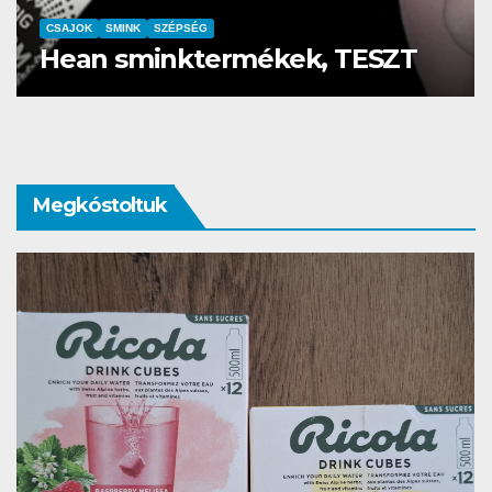
xus sminkre
CSAJOK
SMINK
SZÉPSÉG
Hean sminktermékek
Megkóstoltuk