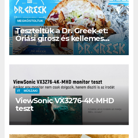
MEGKÓSTOLTUK
Teszteltük a Dr. Greek-et:
Óriási girosz és kellemes
kerthelyiség Csepel szívében
IT
MŰSZAKI
ViewSonic VX3276-4K-MHD
teszt