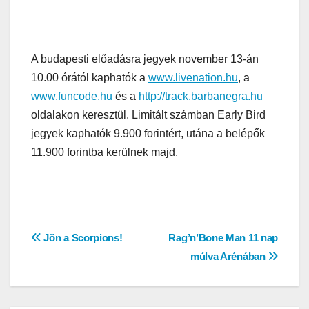
A budapesti előadásra jegyek november 13-án
10.00 órától kaphatók a
www.livenation.hu
, a
www.funcode.hu
és a
http://track.barbanegra.hu
oldalakon keresztül. Limitált számban Early Bird
jegyek kaphatók 9.900 forintért, utána a belépők
11.900 forintba kerülnek majd.
Bejegyzés
Jön a Scorpions!
Rag’n’Bone Man 11 nap
múlva Arénában
navigáció