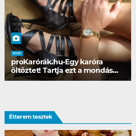
DIVAT
SZÉ
Karórák.hu-Egy karóra
Gél l
öztet! Tartja ezt a mondás…
Brillb
Étterem tesztek