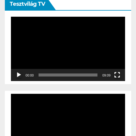
Tesztvilág TV
Videólejátszó
00:00
09:09
Videólejátszó