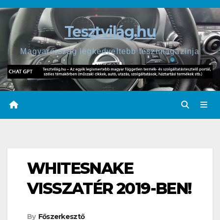
Skip
to
Tesztvilág.hu
content
Magyarország legkedveltebb tesztmagazinja
WHITESNAKE
VISSZATÉR 2019-BEN!
By
Főszerkesztő