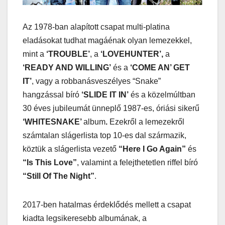
Az 1978-ban alapított csapat multi-platina
eladásokat tudhat magáénak olyan lemezekkel,
mint a
‘TROUBLE’
, a
‘LOVEHUNTER’,
a
‘READY AND WILLING’
és a
‘COME AN’ GET
IT’
, vagy a robbanásveszélyes “Snake”
hangzással bíró
‘SLIDE IT IN’
és a közelmúltban
30 éves jubileumát ünneplő 1987-es, óriási sikerű
‘WHITESNAKE’
album
.
Ezekről a lemezekről
számtalan slágerlista top 10-es dal származik,
köztük a slágerlista vezető
“Here I Go Again”
és
“Is This Love”
, valamint a felejthetetlen riffel bíró
“Still Of The Night”
.
2017-ben hatalmas érdeklődés mellett a csapat
kiadta legsikeresebb albumának, a