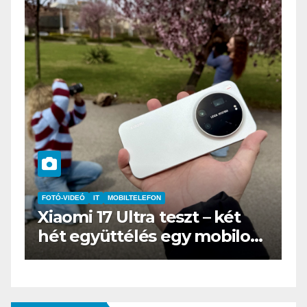
FOTÓ-VIDEÓ
IT
MOBILTELEFON
IT
MŰSZAKI
iaomi 17 Ultra teszt – két
BOOX G
hét együttélés egy mobilos
az e-bo
„fényképezőgéppel”
öltöny