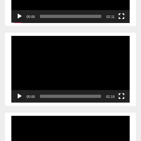
00:00
02:11
Videólejátszó
00:00
02:19
Videólejátszó