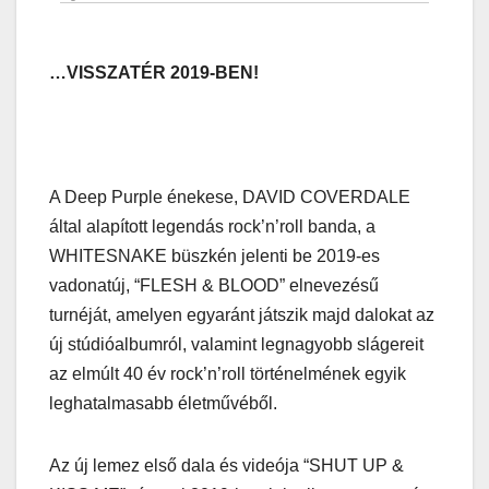
…VISSZATÉR 2019-BEN!
A Deep Purple énekese, DAVID COVERDALE
által alapított legendás rock’n’roll banda, a
WHITESNAKE büszkén jelenti be 2019-es
vadonatúj, “FLESH & BLOOD” elnevezésű
turnéját, amelyen egyaránt játszik majd dalokat az
új stúdióalbumról, valamint legnagyobb slágereit
az elmúlt 40 év rock’n’roll történelmének egyik
leghatalmasabb életművéből.
Az új lemez első dala és videója “SHUT UP &