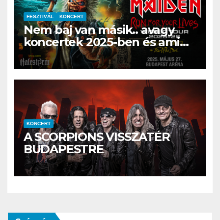
FESZTIVÁL
KONCERT
Nem baj van másik.. avagy
koncertek 2025-ben és ami
még maradt a 2024-es évből
KONCERT
A SCORPIONS VISSZATÉR
BUDAPESTRE