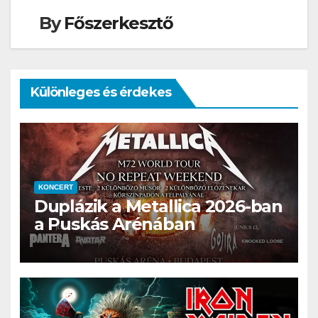
By
Főszerkesztő
Különleges és érdekes
KONCERT
Duplázik a Metallica 2026-ban
a Puskás Arénában