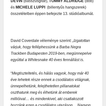
DEVIN
(basszusgitár),
TOMMY ALDRIDGE
(dob)
és
MICHELE LUPPI
(billentyűs hangszerek)
összetételben éppen befejezte 13. stúdióalbumát.
David Coverdale véleménye szerint:
„Izgatottan
várjuk, hogy felléphessünk a Barba Negra
Trackben Budapesten 2019-ben, megünnepelve
egyúttal a Whitesnake 40 éves fennállást is.
“
Megtiszteltetés, és hálás vagyok, hogy már 40
éve lehetek része ennek a csodálatos világnak,
ünnepelhetünk, felejthetetlen pillanatokat
oszthatunk meg és élhetünk át emberek
millióival… és mindenkivel, aki csatlakozott
hozzánk ezen a csodálatos utazáson… Nagyon