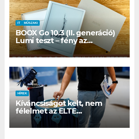
IT
MŰSZAKI
BOOX Go 10.3 (II. generáció)
Lumi teszt – fény az
éjszakában, fél könyvtár a
családi csomagban
HÍREK
Kíváncsiságot kelt, nem
félelmet az ELTE
etológusainak felszolgáló
robotja