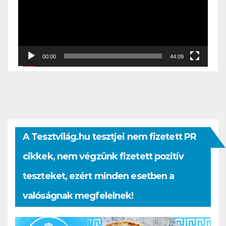
00:00
44:09
A Tesztvilág.hu tesztjei nem fizetett PR
cikkek, nem végzünk fizetett pozitív
teszteket, ezért minden esetben a
valóságnak megfelelnek!