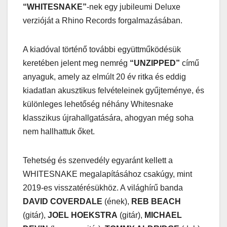
“WHITESNAKE”
-nek egy jubileumi Deluxe
verzióját a Rhino Records forgalmazásában.
A kiadóval történő további együttműködésük
keretében jelent meg nemrég
“UNZIPPED”
című
anyaguk, amely az elmúlt 20 év ritka és eddig
kiadatlan akusztikus felvételeinek gyűjteménye, és
különleges lehetőség néhány Whitesnake
klasszikus újrahallgatására, ahogyan még soha
nem hallhattuk őket.
Tehetség és szenvedély egyaránt kellett a
WHITESNAKE megalapításához csakúgy, mint
2019-es visszatérésükhöz. A világhírű banda
DAVID COVERDALE
(ének),
REB BEACH
(gitár),
JOEL HOEKSTRA
(gitár),
MICHAEL