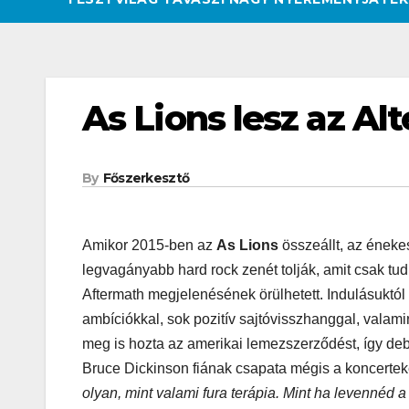
As Lions lesz az Al
By
Főszerkesztő
Amikor 2015-ben az
As Lions
összeállt, az énekes
legvagányabb hard rock zenét tolják, amit csak tu
Aftermath megjelenésének örülhetett. Indulásuktól
ambíciókkal, sok pozitív sajtóvisszhanggal, valamin
meg is hozta az amerikai lemezszerződést, így de
Bruce Dickinson fiának csapata mégis a koncertek
olyan, mint valami fura terápia. Mint ha levennéd a
CSAJOK
HATÁROKON TÚL