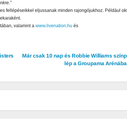
nkre.”
SUPERHAIR-
Szemö
ljes fellépéseikkel eljussanak minden rajongójukhoz. Például ok
polá
keratinos
laminá
ekaraként.
Nyári
hőillesztés
meg m
tában, valamint a
www.livenation.hu
és
n
isters
Már csak 10 nap és Robbie Williams szín
lép a Groupama Arénáb