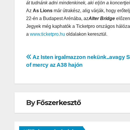
át tudnánk adni mindenkinek, aki eljön a koncertjei
Korres-
Az
As Lions
már útrakész, alig várják, hogy erőte
Szépségá
22-én a Budapest Arénába, az
Alter Bridge
előzen
s a Forró 
Jegyek még kaphatók a Ticketpro országos hálóza
a
www.ticketpro.hu
oldalakon keresztül.
Hőségbe
Bejegyzés
Az Isten irgalmazzon nekünk..avagy S
of mercy az A38 hajón
navigáció
By
Főszerkesztő