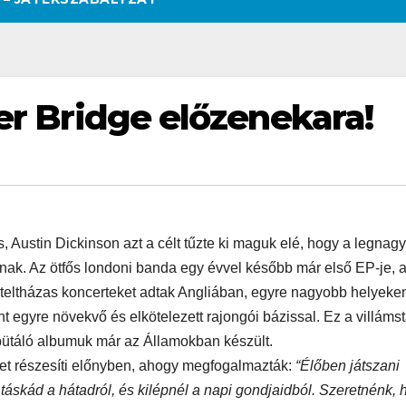
ter Bridge előzenekara!
, Austin Dickinson azt a célt tűzte ki maguk elé, hogy a legnag
dnak. Az ötfős londoni banda egy évvel később már első EP-je, 
 teltházas koncerteket adtak Angliában, egyre nagyobb helyeke
t egyre növekvő és elkötelezett rajongói bázissal. Ez a villámst
bütáló albumuk már az Államokban készült.
et részesíti előnyben, ahogy megfogalmazták:
“Élőben játszani
 táskád a hátadról, és kilépnél a napi gondjaidból. Szeretnénk, 
SZÉPSÉG
CSAJOK
SZÉPSÉG
CSAJOK
SMINK