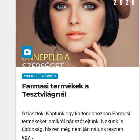
CSAJOK
SZÉPSÉG
Farmasi termékek a
Tesztvilágnál
Sziasztok! Kaptunk egy kartondobozban Farmasi
termékeket, amikről pár szót ejtünk. Nekünk is
újdonság, hiszen még nem járt nálunk teszten
egy…