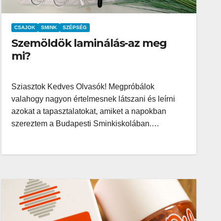
CSAJOK
SMINK
SZÉPSÉG
Szemöldök laminálás-az meg
mi?
Sziasztok Kedves Olvasók! Megpróbálok
valahogy nagyon értelmesnek látszani és leírni
azokat a tapasztalatokat, amiket a napokban
szereztem a Budapesti Sminkiskolában.…