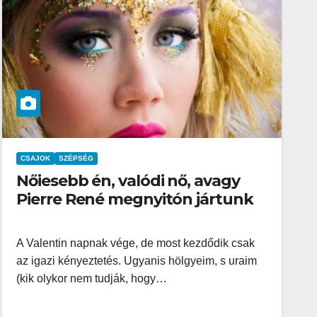
CSAJOK
SZÉPSÉG
Nőiesebb én, valódi nő, avagy
Pierre René megnyitón jártunk
A Valentin napnak vége, de most kezdődik csak
az igazi kényeztetés. Ugyanis hölgyeim, s uraim
(kik olykor nem tudják, hogy…