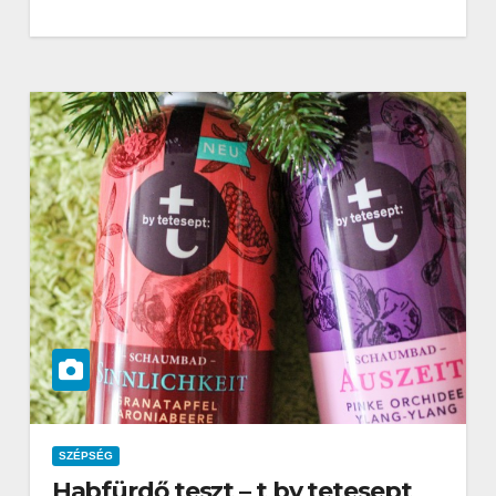
SZÉPSÉG
Habfürdő teszt – t by tetesept