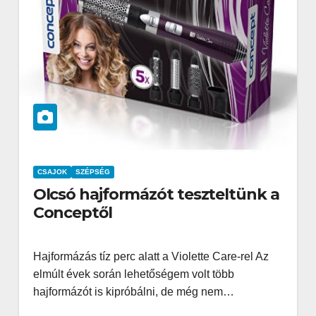
CSAJOK
SZÉPSÉG
Olcsó hajformázót teszteltünk a
Conceptől
Hajformázás tíz perc alatt a Violette Care-rel Az
elmúlt évek során lehetőségem volt több
hajformázót is kipróbálni, de még nem…