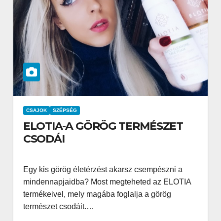
CSAJOK
SZÉPSÉG
ELOTIA-A GÖRÖG TERMÉSZET
CSODÁI
Egy kis görög életérzést akarsz csempészni a
mindennapjaidba? Most megteheted az ELOTIA
termékeivel, mely magába foglalja a görög
természet csodáit.…