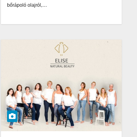
bőrápoló olajról,…