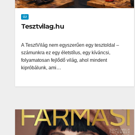
ÚJ
Tesztvilag.hu
A TesztVilág nem egyszerűen egy tesztoldal –
számunkra ez egy életstílus, egy kíváncsi,
folyamatosan fejlődő világ, ahol mindent
kipróbálunk, ami…