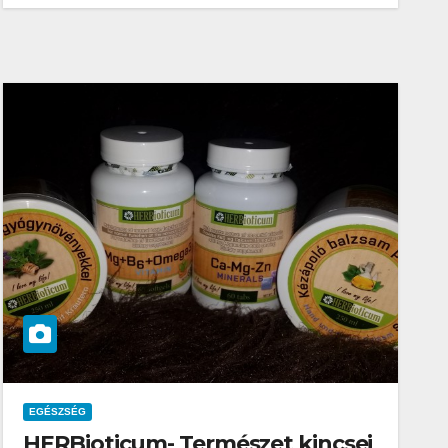
EGÉSZSÉG
HERBioticum- Természet kincsei