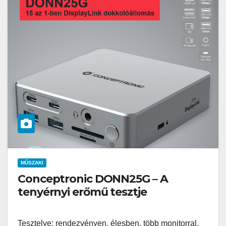
MŰSZAKI
Conceptronic DONN25G – A
tenyérnyi erőmű tesztje
Tesztelve: rendezvényen, élesben, több monitorral,