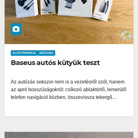
ELEKTRONIKAI
MŰSZAKI
Baseus autós kütyük teszt
Az autózás sokszor nem is a vezetésről szól, hanem
az apró bosszúságokról: csíkozó ablaktörlő, lemerülő
telefon navigáció közben, összevissza tekergő…