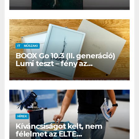
IT
MŰSZAKI
BOOX Go 10.3 (II. generáció)
Lumi teszt – fény az
éjszakában, fél könyvtár a
családi csomagban
HÍREK
Kíváncsiságot kelt, nem
félelmet az ELTE