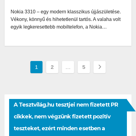
Nokia 3310 – egy modern klasszikus újjászületése.
Vékony, könnyű és hihetetlenül tartós. A valaha volt
egyik legkeresettebb mobiltelefon, a Nokia…
Bejegyzések
1
2
…
5
lapozása
A Tesztvilág.hu tesztjei nem fizetett PR
cikkek, nem végzünk fizetett pozitív
teszteket, ezért minden esetben a