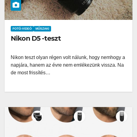
FOTÓ-VIDEÓ
MŰSZAKI
Nikon D5 -teszt
Nikon teszt olyan régen volt nálunk, hogy nemhogy a
napjára, hanem az évre nem emlékezünk vissza. Na
de most frissítés…