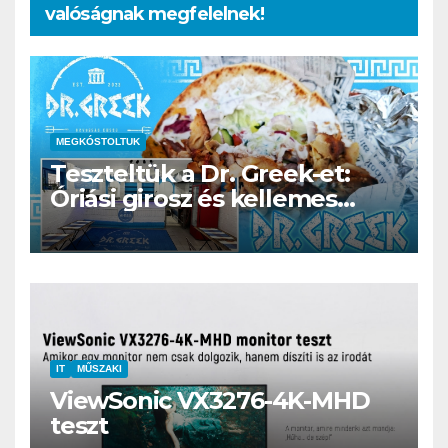
valóságnak megfelelnek!
MEGKÓSTOLTUK
Teszteltük a Dr. Greek-et:
Óriási girosz és kellemes
kerthelyiség Csepel szívében
IT
MŰSZAKI
ViewSonic VX3276-4K-MHD
teszt