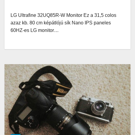
LG Ultrafine 32UQ85R-W Monitor Ez a 31,5 colos
azaz kb. 80 cm képátlójú sík Nano IPS paneles
60HZ-es LG monitor…