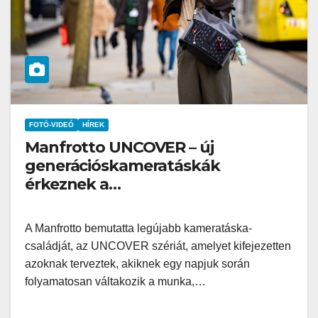
FOTÓ-VIDEÓ
HÍREK
Manfrotto UNCOVER – új
generációskameratáskák
érkeznek a
hibridtartalomkészítőknek
A Manfrotto bemutatta legújabb kameratáska-
családját, az UNCOVER szériát, amelyet kifejezetten
azoknak terveztek, akiknek egy napjuk során
folyamatosan váltakozik a munka,…