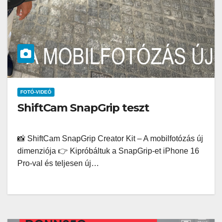
FOTÓ-VIDEÓ
ShiftCam SnapGrip teszt
📸 ShiftCam SnapGrip Creator Kit – A mobilfotózás új
dimenziója 👉 Kipróbáltuk a SnapGrip-et iPhone 16
Pro-val és teljesen új…