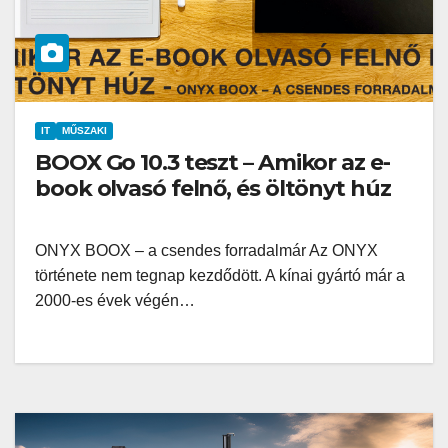
IT
MŰSZAKI
BOOX Go 10.3 teszt – Amikor az e-
book olvasó felnő, és öltönyt húz
ONYX BOOX – a csendes forradalmár Az ONYX
története nem tegnap kezdődött. A kínai gyártó már a
2000-es évek végén…