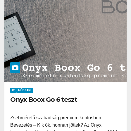
IT
MŰSZAKI
Onyx Boox Go 6 teszt
Zsebméretű szabadság prémium köntösben
Bevezetés – Kik ők, honnan jöttek? Az Onyx