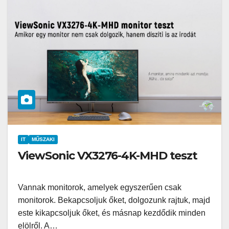
IT
MŰSZAKI
ViewSonic VX3276-4K-MHD teszt
Vannak monitorok, amelyek egyszerűen csak
monitorok. Bekapcsoljuk őket, dolgozunk rajtuk, majd
este kikapcsoljuk őket, és másnap kezdődik minden
elölről. A…