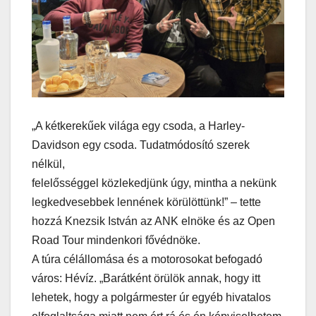
„A kétkerekűek világa egy csoda, a Harley-
Davidson egy csoda. Tudatmódosító szerek
nélkül,
felelősséggel közlekedjünk úgy, mintha a nekünk
legkedvesebbek lennének körülöttünk!” – tette
hozzá Knezsik István az ANK elnöke és az Open
Road Tour mindenkori fővédnöke.
A túra célállomása és a motorosokat befogadó
város: Hévíz. „Barátként örülök annak, hogy itt
lehetek, hogy a polgármester úr egyéb hivatalos