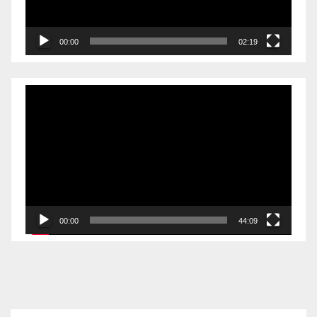
00:00
02:19
Videólejátszó
00:00
44:09