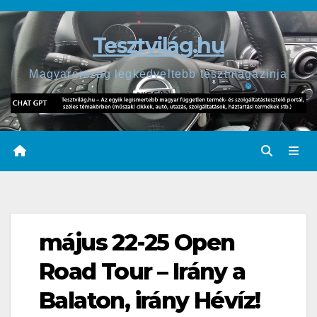
Skip
to
Tesztvilág.hu
content
Magyarország legkedveltebb tesztmagazinja
május 22-25 Open
Road Tour – Irány a
Balaton, irány Hévíz!