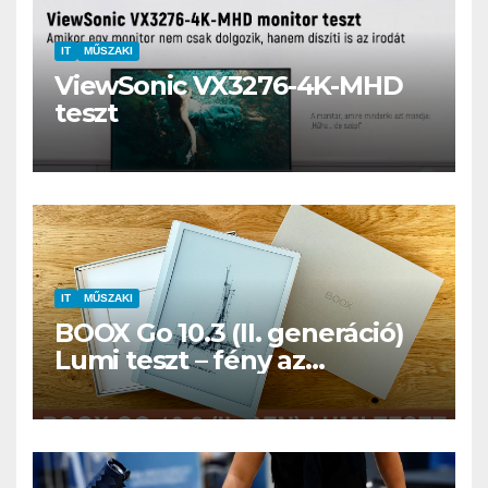
IT
MŰSZAKI
ViewSonic VX3276-4K-MHD
teszt
IT
MŰSZAKI
BOOX Go 10.3 (II. generáció)
Lumi teszt – fény az
éjszakában, fél könyvtár a
családi csomagban