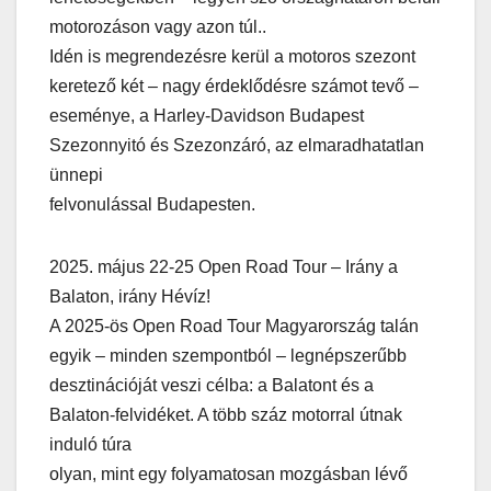
motorozáson vagy azon túl..
Idén is megrendezésre kerül a motoros szezont
keretező két – nagy érdeklődésre számot tevő –
eseménye, a Harley-Davidson Budapest
Szezonnyitó és Szezonzáró, az elmaradhatatlan
ünnepi
felvonulással Budapesten.
2025. május 22-25 Open Road Tour – Irány a
Balaton, irány Hévíz!
A 2025-ös Open Road Tour Magyarország talán
egyik – minden szempontból – legnépszerűbb
desztinációját veszi célba: a Balatont és a
Balaton-felvidéket. A több száz motorral útnak
induló túra
olyan, mint egy folyamatosan mozgásban lévő