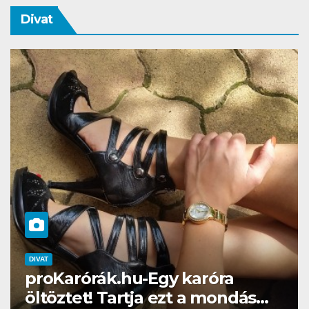
Divat
DIVAT
SZÉPSÉG
Gél lakk otthon? Naná, a
Brillbirddel simán!