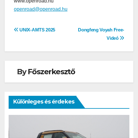
www.openroad.hu
openroad@openroad.hu
Bejegyzés
UNIX-AMTS 2025
Dongfeng Voyah Free-
Videó
navigáció
By
Főszerkesztő
Különleges és érdekes