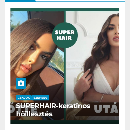
CSAJOK
SMINK
SZÉPSÉG
Szemöldök laminálás-az
meg mi?