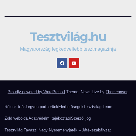
Tesztvilág.hu
Magyarország legkedveltebb tesztmagazinja
Proudly powered by WordPress
|
Theme: News Live by
Themeansar
.
Rólunk írták
Legyen partnerünk
Elérhetőségek
Tesztvilág Team
Zöld weboldal
Adatvédelmi tájékoztató
Szerzői jog
Tesztvilág Tavaszi Nagy Nyereményjáték – Játékszabályzat