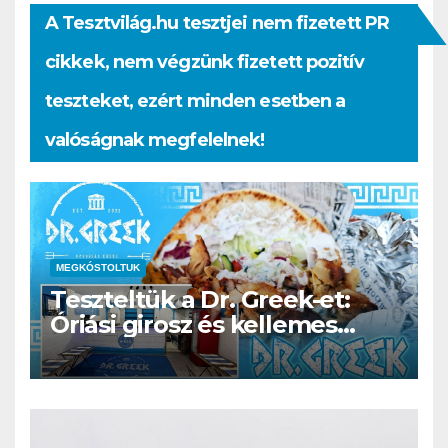
A Tesztvilág.hu tesztjei nem fizetett PR
cikkek, nem végzünk fizetett pozitív
teszteket, ezért minden esetben a
valóságnak megfelelnek!
MEGKÓSTOLTUK
Teszteltük a Dr. Greek-et:
Óriási girosz és kellemes
kerthelyiség Csepel szívében