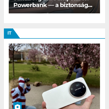
os
Tesztvilágra vár!
IT