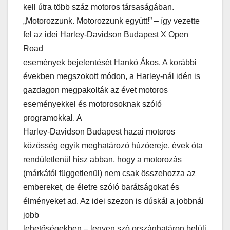
kell útra több száz motoros társaságában.
„Motorozzunk. Motorozzunk együtt!” – így vezette
fel az idei Harley-Davidson Budapest X Open
Road
események bejelentését Hankó Ákos. A korábbi
években megszokott módon, a Harley-nál idén is
gazdagon megpakolták az évet motoros
eseményekkel és motorosoknak szóló
programokkal. A
Harley-Davidson Budapest hazai motoros
közösség egyik meghatározó húzóereje, évek óta
rendületlenül hisz abban, hogy a motorozás
(márkától függetlenül) nem csak összehozza az
embereket, de életre szóló barátságokat és
élményeket ad. Az idei szezon is dúskál a jobbnál
jobb
lehetőségekben – legyen szó országhatáron belüli