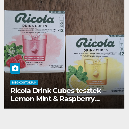
MEGKÓSTOLTUK
Waterdrop üdítő kapszula teszt