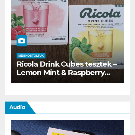
MEGKÓSTOLTUK
 –
Waterdrop üdítő kapszula
teszt
Audio