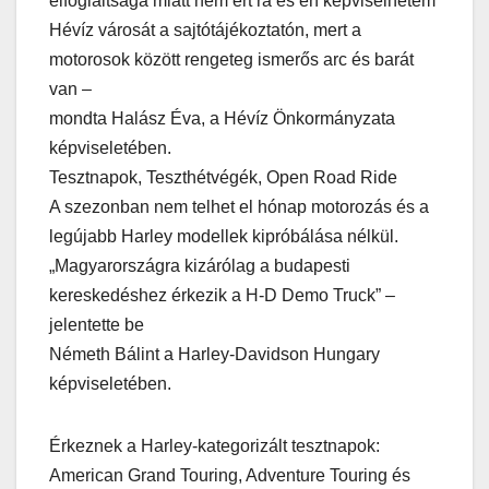
elfoglaltsága miatt nem ért rá és én képviselhetem
Hévíz városát a sajtótájékoztatón, mert a
motorosok között rengeteg ismerős arc és barát
van –
mondta Halász Éva, a Hévíz Önkormányzata
képviseletében.
Tesztnapok, Teszthétvégék, Open Road Ride
A szezonban nem telhet el hónap motorozás és a
legújabb Harley modellek kipróbálása nélkül.
„Magyarországra kizárólag a budapesti
kereskedéshez érkezik a H-D Demo Truck” –
jelentette be
Németh Bálint a Harley-Davidson Hungary
képviseletében.
Érkeznek a Harley-kategorizált tesztnapok:
American Grand Touring, Adventure Touring és