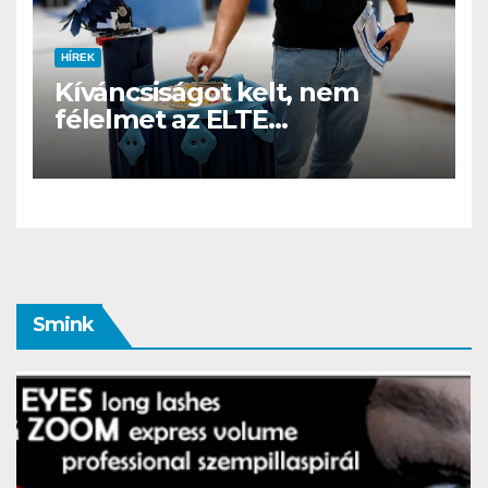
HÍREK
Kíváncsiságot kelt, nem
félelmet az ELTE
etológusainak felszolgáló
robotja
Smink