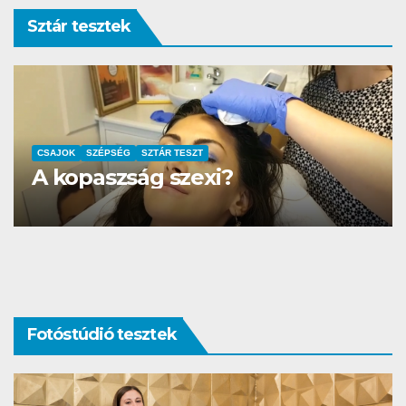
Sztár tesztek
AUTÓ-MOTOR
SZTÁR TESZT
DS3 és Zanzibár Rita
Fotóstúdió tesztek