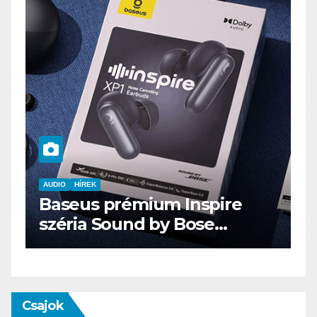
AUDIO
IT
MŰSZAKI
ENDORFY VIRO Plus USB
Csajok