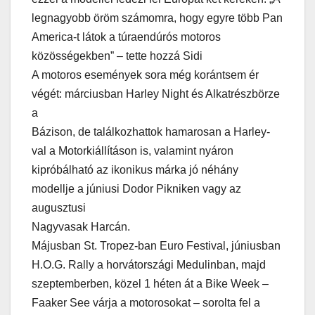
legnagyobb öröm számomra, hogy egyre több Pan
America-t látok a túraendúrós motoros
közösségekben” – tette hozzá Sidi
A motoros események sora még korántsem ér
végét: márciusban Harley Night és Alkatrészbörze
a
Bázison, de találkozhattok hamarosan a Harley-
val a Motorkiállításon is, valamint nyáron
kipróbálható az ikonikus márka jó néhány
modellje a júniusi Dodor Pikniken vagy az
augusztusi
Nagyvasak Harcán.
Májusban St. Tropez-ban Euro Festival, júniusban
H.O.G. Rally a horvátországi Medulinban, majd
szeptemberben, közel 1 héten át a Bike Week –
Faaker See várja a motorosokat – sorolta fel a