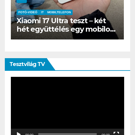
IT
MŰSZAKI
BOOX Go 10.3 teszt – Amikor
s
az e-book olvasó felnő, és
öltönyt húz
Tesztvilág TV
Videólejátszó
00:00
09:09