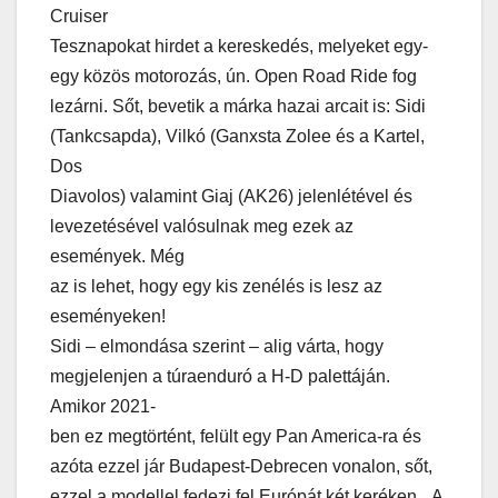
Cruiser
Tesznapokat hirdet a kereskedés, melyeket egy-
egy közös motorozás, ún. Open Road Ride fog
lezárni. Sőt, bevetik a márka hazai arcait is: Sidi
(Tankcsapda), Vilkó (Ganxsta Zolee és a Kartel,
Dos
Diavolos) valamint Giaj (AK26) jelenlétével és
levezetésével valósulnak meg ezek az
események. Még
az is lehet, hogy egy kis zenélés is lesz az
eseményeken!
Sidi – elmondása szerint – alig várta, hogy
megjelenjen a túraenduró a H-D palettáján.
Amikor 2021-
ben ez megtörtént, felült egy Pan America-ra és
azóta ezzel jár Budapest-Debrecen vonalon, sőt,
ezzel a modellel fedezi fel Európát két keréken. „A