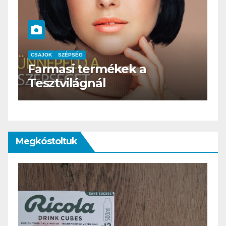
CSAJOK
SZÉPSÉG
HERBioticum
Megkóstoltuk