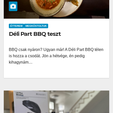
ÉTTEREM
MEGKÓSTOLTUK
Déli Part BBQ teszt
BBQ csak nyáron? Ugyan már! A Déli Part BBQ télen
is hozza a csodát. Jön a hétvége, én pedig
kihagynám…