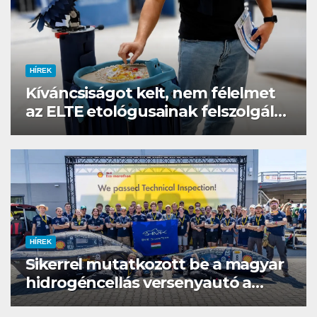
HÍREK
Kíváncsiságot kelt, nem félelmet
az ELTE etológusainak felszolgáló
robotja
HÍREK
Sikerrel mutatkozott be a magyar
hidrogéncellás versenyautó a
Shell Eco-Marathonon