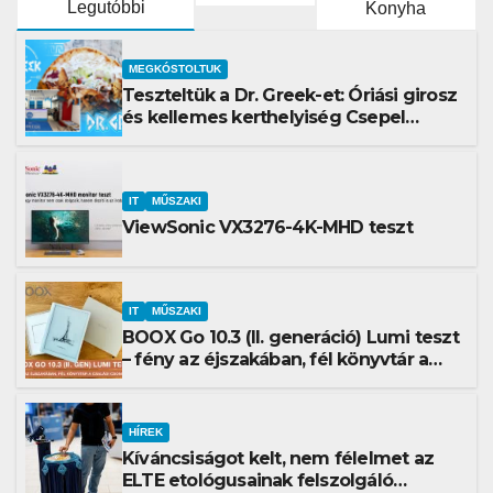
Legutóbbi
Konyha
MEGKÓSTOLTUK
Teszteltük a Dr. Greek-et: Óriási girosz
és kellemes kerthelyiség Csepel
szívében
IT
MŰSZAKI
ViewSonic VX3276-4K-MHD teszt
IT
MŰSZAKI
BOOX Go 10.3 (II. generáció) Lumi teszt
– fény az éjszakában, fél könyvtár a
családi csomagban
HÍREK
Kíváncsiságot kelt, nem félelmet az
ELTE etológusainak felszolgáló