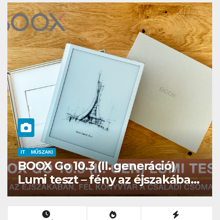
HÍREK
Kíváncsiságot kelt, nem
félelmet az ELTE etológusainak
felszolgáló robotja