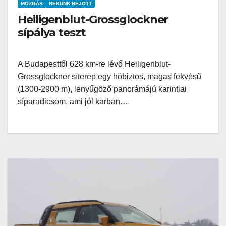
MOZGÁS
NEKÜNK BEJÖTT
Heiligenblut-Grossglockner
sípálya teszt
A Budapesttől 628 km-re lévő Heiligenblut-
Grossglockner síterep egy hóbiztos, magas fekvésű
(1300-2900 m), lenyűgöző panorámájú karintiai
síparadicsom, ami jól karban…