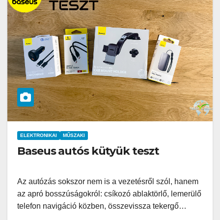
ELEKTRONIKAI
MŰSZAKI
Baseus autós kütyük teszt
Az autózás sokszor nem is a vezetésről szól, hanem
az apró bosszúságokról: csíkozó ablaktörlő, lemerülő
telefon navigáció közben, összevissza tekergő…