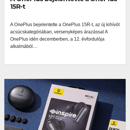
15R-t
A OnePlus bejelentette a OnePlus 15R-t, az új kihívót
acsúcskategóriában, versenyképes árazással A
OnePlus idén decemberben, a 12. évfordulója
alkalmából…