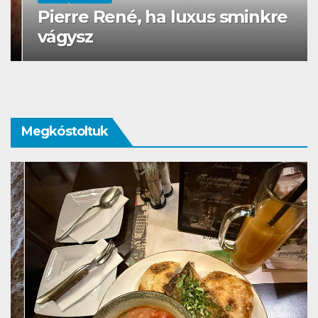
Pierre René, ha luxus sminkre
vágysz
Megkóstoltuk