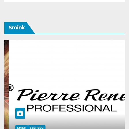
Smink
SMINK
SZÉPSÉG