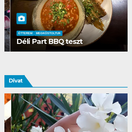
ÉTTEREM
MEGKÓSTOLTUK
Déli Part BBQ teszt
Divat