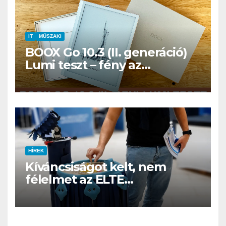
IT
MŰSZAKI
BOOX Go 10.3 (II. generáció)
Lumi teszt – fény az
éjszakában, fél könyvtár a
családi csomagban
HÍREK
Kíváncsiságot kelt, nem
félelmet az ELTE
etológusainak felszolgáló
robotja