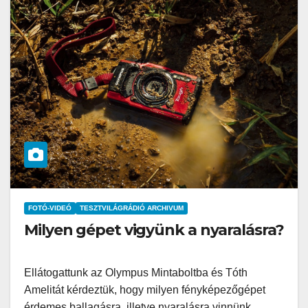
FOTÓ-VIDEÓ
TESZTVILÁGRÁDIÓ ARCHIVUM
Milyen gépet vigyünk a nyaralásra?
Ellátogattunk az Olympus Mintaboltba és Tóth
Amelitát kérdeztük, hogy milyen fényképezőgépet
érdemes ballagásra, illetve nyaralásra vinnünk