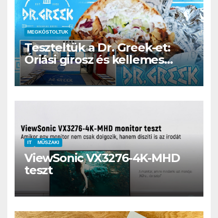
MEGKÓSTOLTUK
Teszteltük a Dr. Greek-et:
Óriási girosz és kellemes
kerthelyiség Csepel szívében
IT
MŰSZAKI
ViewSonic VX3276-4K-MHD
teszt