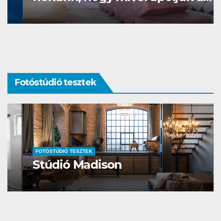
bőrünket
Fotóstúdió tesztek
FOTÓSTÚDIÓ TESZTEK
Stúdió Madison