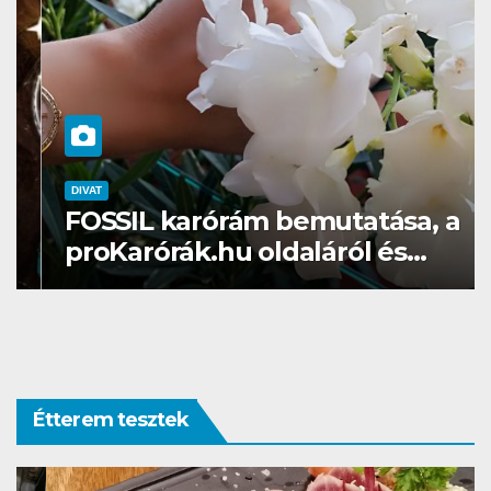
DIVAT
FOSSIL karórám bemutatása, a
proKarórák.hu oldaláról és
ajánlásaim
Étterem tesztek