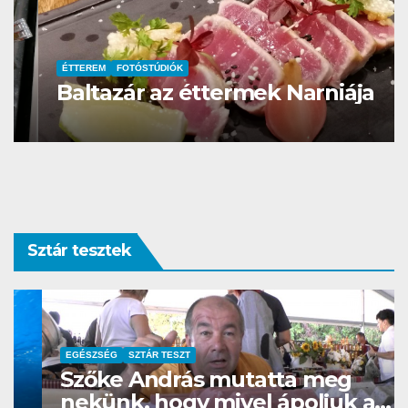
ÉTTEREM
FOTÓSTÚDIÓK
Baltazár az éttermek Narniája
Sztár tesztek
EGÉSZSÉG
SZTÁR TESZT
Szőke András mutatta meg
nekünk, hogy mivel ápoljuk a