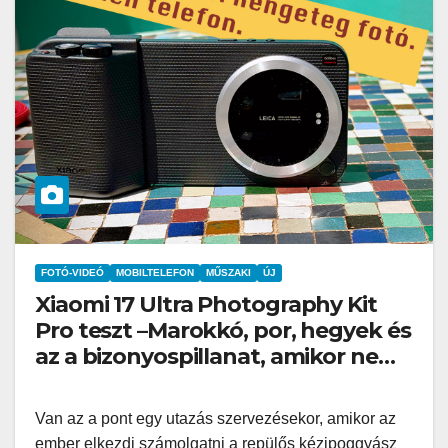
FOTÓ-VIDEÓ
MOBILTELEFON
MŰSZAKI
ÚJ
Xiaomi 17 Ultra Photography Kit
Pro teszt –Marokkó, por, hegyek és
az a bizonyospillanat, amikor nem
hiányzik afényképezőgép
Van az a pont egy utazás szervezésekor, amikor az
ember elkezdi számolgatni a repülős kézipoggyász