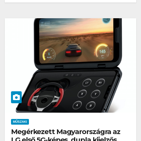
MŰSZAKI
Megérkezett Magyarországra az
LG első 5G-képes, dupla kijelzős