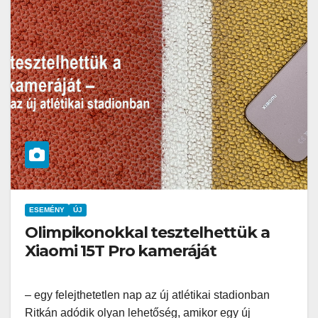
ESEMÉNY
ÚJ
Olimpikonokkal tesztelhettük a
Xiaomi 15T Pro kameráját
– egy felejthetetlen nap az új atlétikai stadionban
Ritkán adódik olyan lehetőség, amikor egy új