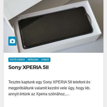
FOTÓ-VIDEÓ
MŰSZAKI
VIDEÓ
Sony XPERIA 5II
Tesztre kaptunk egy Sony XPERIA 5II telefont és
megpróbáltunk valamit kezdni vele úgy, hogy kb.
annyit értünk az Xperia szériához,…