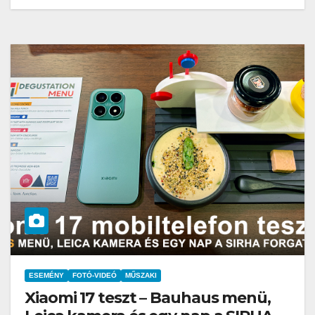
ESEMÉNY
FOTÓ-VIDEÓ
MŰSZAKI
Xiaomi 17 teszt – Bauhaus menü,