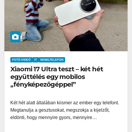
FOTÓ-VIDEÓ
IT
MOBILTELEFON
Xiaomi 17 Ultra teszt – két hét
együttélés egy mobilos
„fényképezőgéppel”
Két hét alatt általában kiismer az ember egy telefont.
Megtanulja a gesztusokat, megszokja a kijelzőt,
eldönti, hogy mennyire gyors, mennyire…