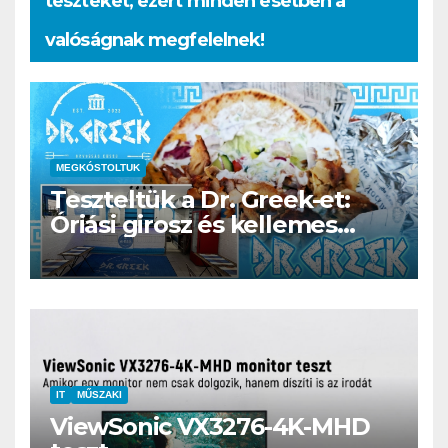
teszteket, ezért minden esetben a
valóságnak megfelelnek!
MEGKÓSTOLTUK
Teszteltük a Dr. Greek-et:
Óriási girosz és kellemes
kerthelyiség Csepel szívében
IT
MŰSZAKI
ViewSonic VX3276-4K-MHD