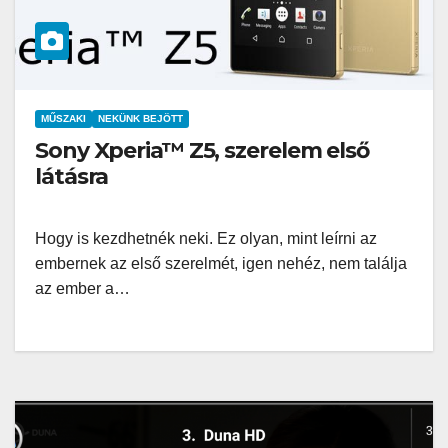
MŰSZAKI
NEKÜNK BEJÖTT
Sony Xperia™ Z5, szerelem első
látásra
Hogy is kezdhetnék neki. Ez olyan, mint leírni az
embernek az első szerelmét, igen nehéz, nem találja
az ember a…