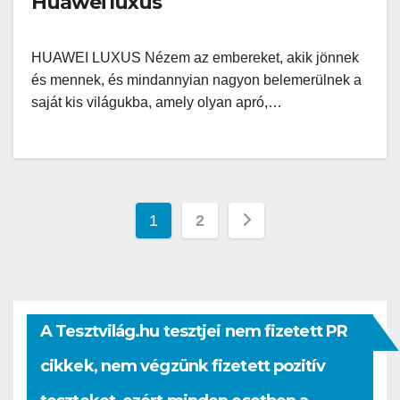
Huawei luxus
HUAWEI LUXUS Nézem az embereket, akik jönnek
és mennek, és mindannyian nagyon belemerülnek a
saját kis világukba, amely olyan apró,…
Bejegyzések
1
2
lapozása
A Tesztvilág.hu tesztjei nem fizetett PR
cikkek, nem végzünk fizetett pozitív