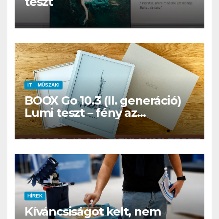
teszt
IT
MŰSZAKI
BOOX Go 10.3 (II. generáció)
Lumi teszt – fény az
éjszakában, fél könyvtár a
családi csomagban
HÍREK
Kíváncsiságot kelt, nem