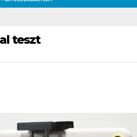
l teszt
SZÉPSÉG
CSAJOK
SZÉPSÉG
CSAJOK
SMINK