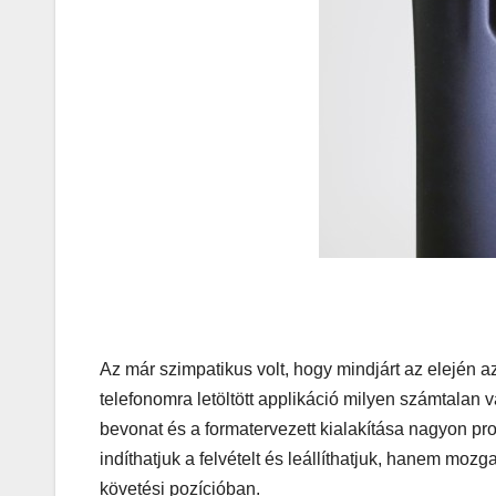
köntösbe
Az már szimpatikus volt, hogy mindjárt az elején az
telefonomra letöltött applikáció milyen számtalan 
bevonat és a formatervezett kialakítása nagyon p
indíthatjuk a felvételt és leállíthatjuk, hanem mo
IT
MŰSZAKI
követési pozícióban.