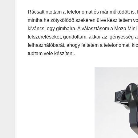
Rácsattintottam a telefonomat és már működött is. 
mintha ha zötykölődő szekéren ülve készítettem vo
MEGKÓSTOLTUK
kíváncsi egy gimbalra. A választásom a Moza Mini-
Teszteltü
felszereléseket, gondoltam, akkor az igényesség 
Dr. Greek-
felhasználóbarát, ahogy feltetem a telefonomat, kic
Óriási gir
tudtam vele készíteni.
és kellem
kerthelyi
Csepel
szívében