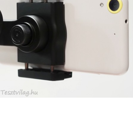
SUPERHAIR-
Szemö
polá
keratinos
laminá
Nyári
hőillesztés
meg m
n