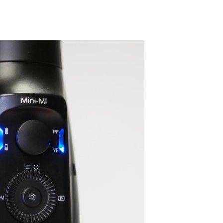
AUTÓ-MOTOR
AUTÓ-MOTOR
o EV
Harley-
BMW 
mos
Davidson®
1300GS
Pan America