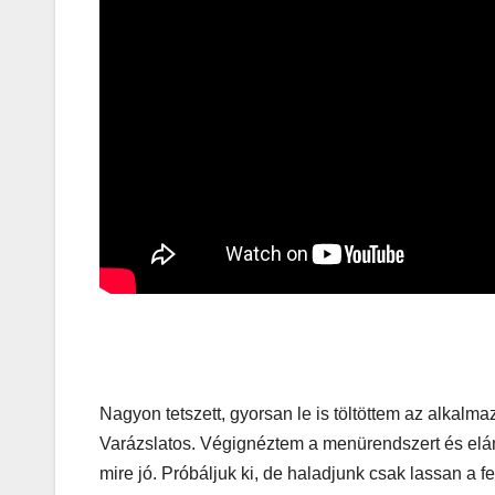
játék tén
megszóla
CSAJOK
HÍREK
A bőrönd
sztárja
Nagyon tetszett, gyorsan le is töltöttem az alkal
Varázslatos. Végignéztem a menürendszert és elá
mire jó. Próbáljuk ki, de haladjunk csak lassan a f