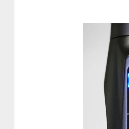
AUTÓ-MOTOR
KGt Muss
– Elektro
erő arany