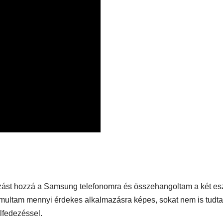
yleg
l
EGÉSZSÉG
ÉNIDŐ
NEKÜNK BEJÖTT
CSAJOK
HATÁRO
öd új
Te tudsz
Korres
újraéleszteni?
Széps
s a For
mazást hozzá a Samsung telefonomra és összehangoltam a két es
Hőség
multam mennyi érdekes alkalmazásra képes, sokat nem is tudt
elfedezéssel.