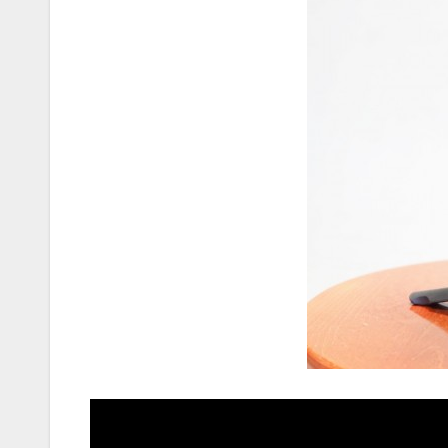
AUDIO
MŰSZAKI
Thermalt
ARGENT 
RGB 7.1
Surround
Gaming
Headset t
– amikor 