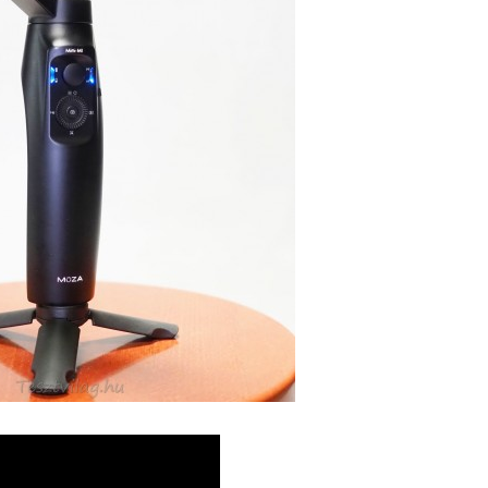
AUDIO
MŰSZAKI
AUDIO
MŰSZAKI
ake
Sony WH-
Endorf
H5
1000XM6 teszt
Solum
– amikor a zaj
Strea
egyszerűen
Onyx t
eltűnik
eszt
a