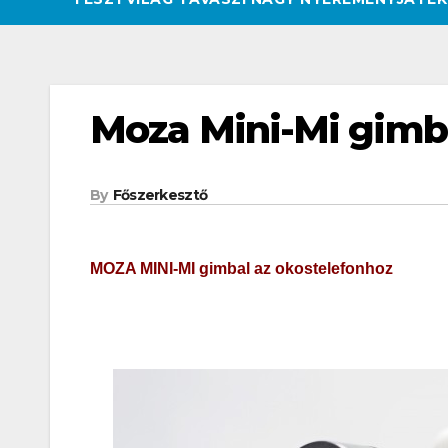
Moza Mini-Mi gimba
By
Főszerkesztő
MOZA MINI-MI gimbal az okostelefonhoz
CSAJOK
HATÁROKON TÚL