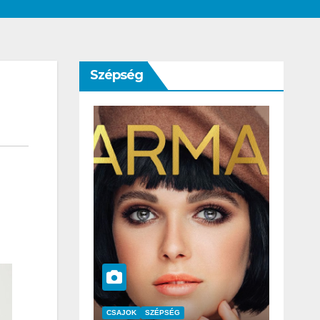
Szépség
SZÉPSÉG
CSAJOK
SZÉPSÉG