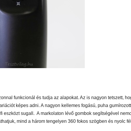
n
1250 ST teszt
onnal funkcionál és tudja az alapokat. Az is nagyon tetszett, ho
variációt képes adni. A nagyon kellemes fogású, puha gumírozott
rofi eszközt sugall. A markolaton lévő gombok segítségével nem
zgathatjuk, mind a három tengelyen 360 fokos szögben és nyolc fé
IT
MŰSZAKI
IT
MŰSZAKI