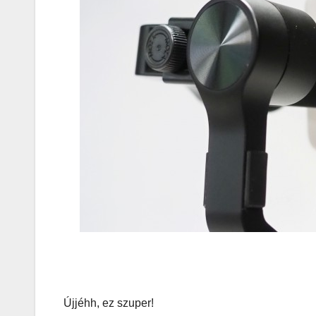
Korres-
Szépségá
s a Forró 
Hőségbe
Újjéhh, ez szuper!