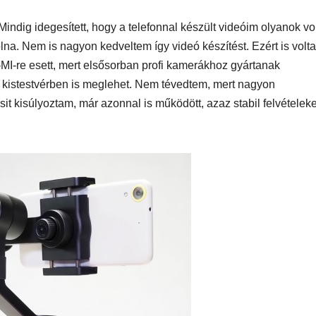
Mindig idegesített, hogy a telefonnal készült videóim olyanok vo
lna. Nem is nagyon kedveltem így videó készítést. Ezért is volt
MEGKÓSTOLTUK
UTAZÁS
ÉTTEREM
MEGKÓ
MI-re esett, mert elsősorban profi kamerákhoz gyártanak
k a
Waterdrop az
Déli P
a kistestvérben is meglehet. Nem tévedtem, mert nagyon
et:
Avakas
teszt
sit kisúlyoztam, már azonnal is működött, azaz stabil felvételeke
osz
George
es
kanyonban
ség