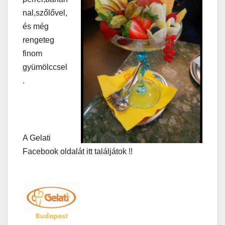
nal,szőlővel,
és még
rengeteg
finom
gyümölccsel
.
A Gelati
Facebook oldalát itt találjátok !!