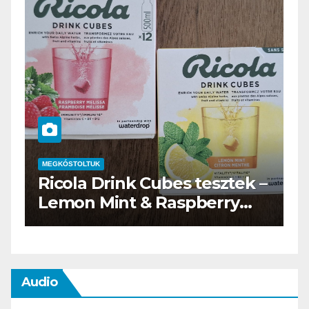
MEGKÓSTOLTUK
–
Waterdrop üdítő kapszula
teszt
Audio