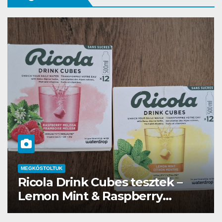
MEGKÓSTOLTUK
Waterdrop üdítő kapszula teszt