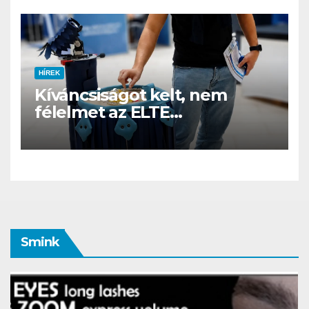
HÍREK
Kíváncsiságot kelt, nem
félelmet az ELTE
etológusainak felszolgáló
robotja
Smink