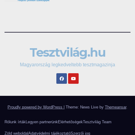
Tesztvilág.hu
Magyarország legkedveltebb tesztmagazinja
Proudly powered by WordPress
|
Theme: News Live by
Themeansar
.
Rólunk írták
Legyen partnerünk
Elérhetőségek
Tesztvilág Team
Zöld weboldal
Adatvédelmi tájékoztató
Szerzői jog