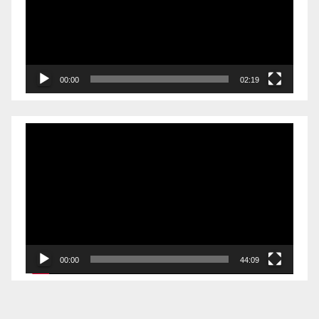
00:00
02:19
Videólejátszó
00:00
44:09