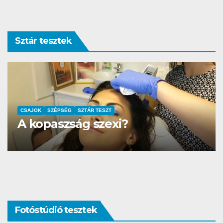
Sztár tesztek
AUTÓ-MOTOR
SZTÁR TESZT
DS3 és Zanzibár Rita
Fotóstúdió tesztek