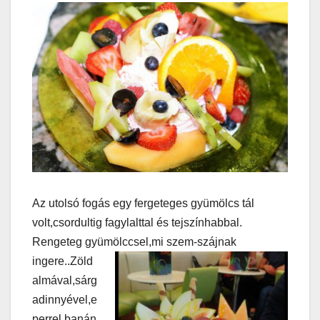
Az utolsó fogás egy fergeteges gyümölcs tál
volt,csordultig fagylalttal és tejszínhabbal.
Rengeteg gyümölccsel,mi szem-szájnak
ingere..Zöld
almával,sárg
adinnyével,e
perrel,banán