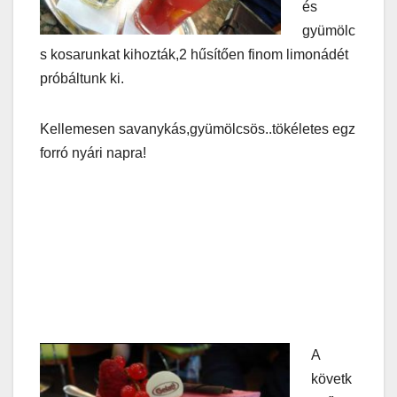
és
gyümölc
s kosarunkat kihozták,2 hűsítően finom limonádét
próbáltunk ki.
Kellemesen savanykás,gyümölcsös..tökéletes egz
forró nyári napra!
A
követk