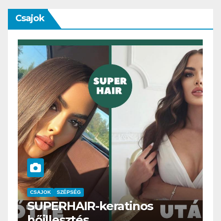
Csajok
CSAJOK
SMINK
SZÉPSÉG
Szemöldök laminálás-az
meg mi?