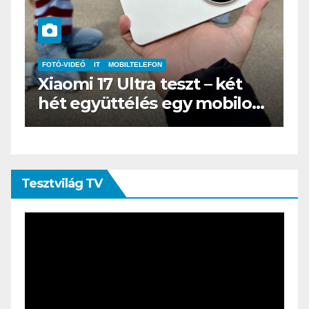
IT
MŰSZAKI
BOOX Go 10.3 teszt – Amikor
s
az e-book olvasó felnő, és
öltönyt húz
Tesztvilág TV
Videólejátszó