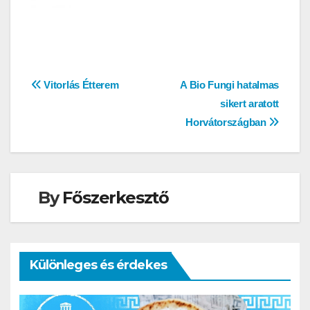
Bejegyzés
Vitorlás Étterem
A Bio Fungi hatalmas
sikert aratott
navigáció
Horvátországban
By
Főszerkesztő
Különleges és érdekes