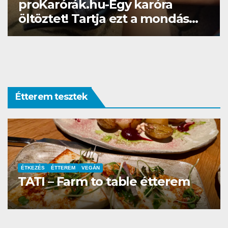
Gél lakk otthon? Naná, a
Brillbirddel simán!
Étterem tesztek
ÉTTEREM
La Villa Étterem és Pizzéria