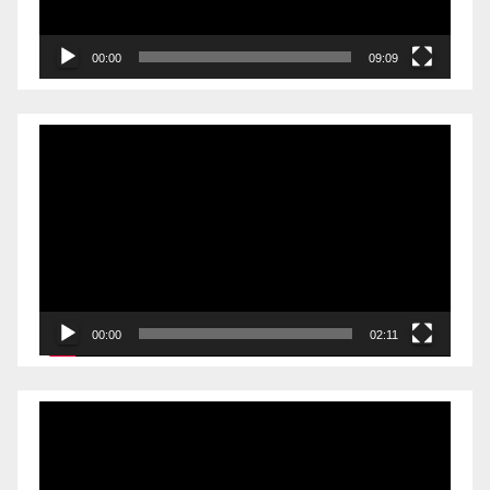
00:00
09:09
Videólejátszó
00:00
02:11
Videólejátszó