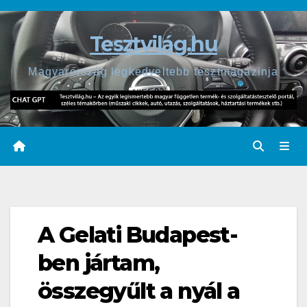
Skip
to
Tesztvilág.hu
content
Magyarország legkedveltebb tesztmagazinja
A Gelati Budapest-
ben jártam,
összegyűlt a nyál a