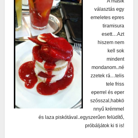
A másik
választás egy
emeletes epres
tiramisura
esett…Azt
hiszem nem
kell sok
mindent
mondanom..né
zzetek rá…telis
tele friss
eperrel és eper
szósszal,habkö
nnyű krémmel
és laza piskótával..egyszerűen felüdítő,
próbáljátok ki ti is!