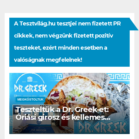
A Tesztvilág.hu tesztjei nem fizetett PR
cikkek, nem végzünk fizetett pozitív
teszteket, ezért minden esetben a
valóságnak megfelelnek!
MEGKÓSTOLTUK
Teszteltük a Dr. Greek-et:
Óriási girosz és kellemes
kerthelyiség Csepel szívében