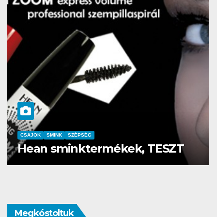
CSAJOK
SMINK
SZÉPSÉG
Szemöldök laminálás-az meg
mi?
Megkóstoltuk