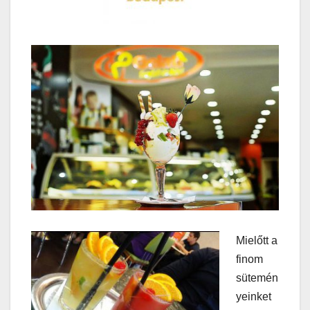
Mielőtt a
finom
sütemén
yeinket