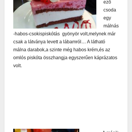
ező
csoda
egy
málnás
-habos-csokispiskótás gyönyör volt,melynek már
csak a látványa levett a lábamról… A látható
málna darabok,a szinte még habos krém,és az
omlós piskóta összhangja egyszerűen káprázatos
volt.