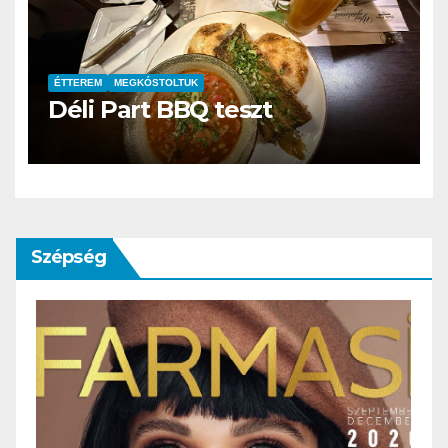
ÉTTEREM
MEGKÓSTOLTUK
Déli Part BBQ teszt
Szépség