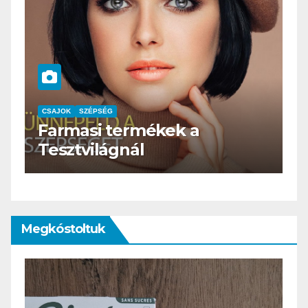
CSAJOK
SZÉPSÉG
HERBioticum
Megkóstoltuk