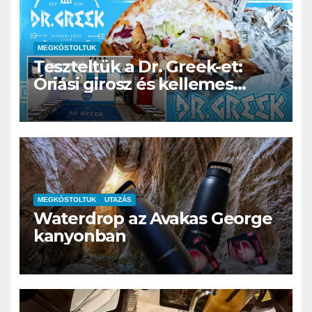
MEGKÓSTOLTUK
Teszteltük a Dr. Greek-et:
Óriási girosz és kellemes
kerthelyiség Csepel szívében
MEGKÓSTOLTUK
UTAZÁS
Waterdrop az Avakas George
kanyonban