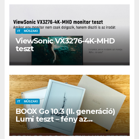
IT
MŰSZAKI
ViewSonic VX3276-4K-MHD
teszt
IT
MŰSZAKI
BOOX Go 10.3 (II. generáció)
Lumi teszt – fény az
éjszakában, fél könyvtár a
családi csomagban