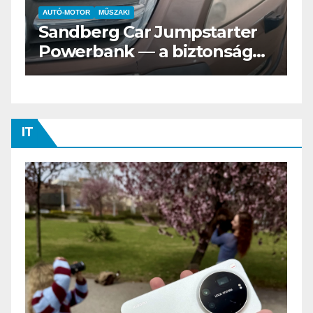
AUTÓ-MOTOR
ELEKTROMOS
Az új Nissan LEAF csak a
s
Tesztvilágra vár!
IT