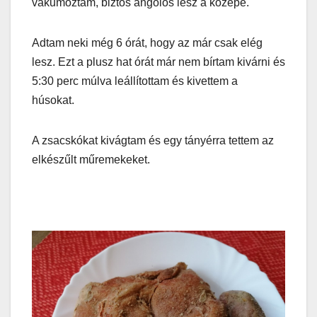
vákumoztam, biztos angolos lesz a közepe.
Adtam neki még 6 órát, hogy az már csak elég
lesz. Ezt a plusz hat órát már nem bírtam kivárni és
5:30 perc múlva leállítottam és kivettem a
húsokat.
A zsacskókat kivágtam és egy tányérra tettem az
elkészűlt műremekeket.