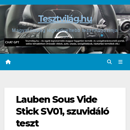
Skip
to
Tesztvilág.hu
content
Magyarország legkedveltebb tesztmagazinja
Lauben Sous Vide
Stick SV01, szuvidáló
teszt