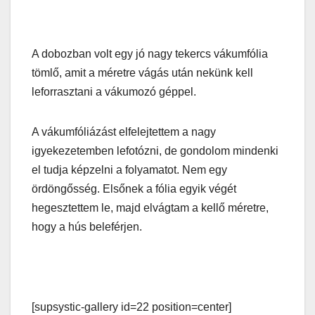
A dobozban volt egy jó nagy tekercs vákumfólia
tömlő, amit a méretre vágás után nekünk kell
leforrasztani a vákumozó géppel.
A vákumfóliázást elfelejtettem a nagy
igyekezetemben lefotózni, de gondolom mindenki
el tudja képzelni a folyamatot. Nem egy
ördöngősség. Elsőnek a fólia egyik végét
hegesztettem le, majd elvágtam a kellő méretre,
hogy a hús beleférjen.
[supsystic-gallery id=22 position=center]