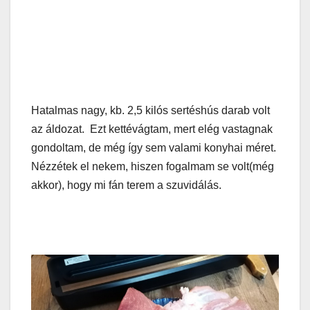
Hatalmas nagy, kb. 2,5 kilós sertéshús darab volt
az áldozat. Ezt kettévágtam, mert elég vastagnak
gondoltam, de még így sem valami konyhai méret.
Nézzétek el nekem, hiszen fogalmam se volt(még
akkor), hogy mi fán terem a szuvidálás.