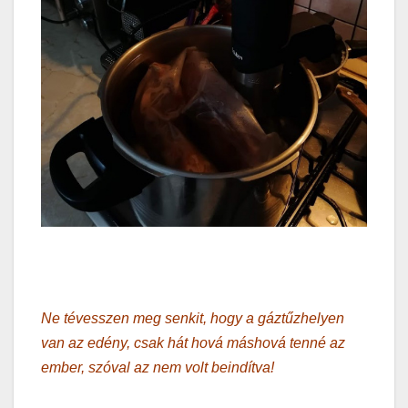
Ne tévesszen meg senkit, hogy a gáztűzhelyen
van az edény, csak hát hová máshová tenné az
ember, szóval az nem volt beindítva!