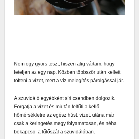
Nem egy gyors teszt, hiszen alig vártam, hogy
leteljen az egy nap. Közben többször után kellett
tölteni a vizet, mert a víz melegítés párolgással jár.
A szuvidáló egyébként síri csendben dolgozik.
Forgatja a vizet és miután felfűti a kellő
hőmérsékletre az egész húst, vizet, utána már
csak a keringetés megy folyamatosan, és néha
bekapcsol a fűtőszál a szuvidálóban.