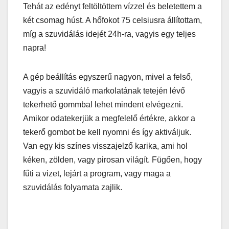
Tehát az edényt feltöltöttem vízzel és beletettem a
két csomag húst. A hőfokot 75 celsiusra állítottam,
míg a szuvidálás idejét 24h-ra, vagyis egy teljes
napra!
A gép beállítás egyszerű nagyon, mivel a felső,
vagyis a szuvidáló markolatának tetején lévő
tekerhető gommbal lehet mindent elvégezni.
Amikor odatekerjük a megfelelő értékre, akkor a
tekerő gombot be kell nyomni és így aktiváljuk.
Van egy kis színes visszajelző karika, ami hol
kéken, zölden, vagy pirosan világít. Fügően, hogy
fűti a vizet, lejárt a program, vagy maga a
szuvidálás folyamata zajlik.