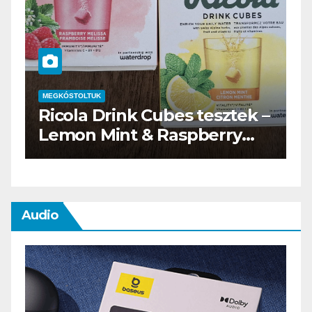
MEGKÓSTOLTUK
–
Waterdrop üdítő kapszula
teszt
Audio