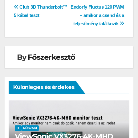
Bejegyzés
Club 3D Thunderbolt™
Endorfy Fluctus 120 PWM
5 kábel teszt
– amikor a csend és a
navigáció
teljesítmény találkozik
By
Főszerkesztő
Különleges és érdekes
IT
MŰSZAKI
ViewSonic VX3276-4K-MHD