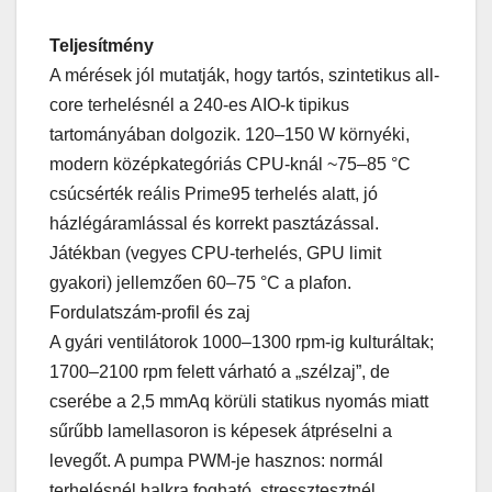
Teljesítmény
A mérések jól mutatják, hogy tartós, szintetikus all-
core terhelésnél a 240-es AIO-k tipikus
tartományában dolgozik. 120–150 W környéki,
modern középkategóriás CPU-knál ~75–85 °C
csúcsérték reális Prime95 terhelés alatt, jó
házlégáramlással és korrekt pasztázással.
Játékban (vegyes CPU-terhelés, GPU limit
gyakori) jellemzően 60–75 °C a plafon.
Fordulatszám-profil és zaj
A gyári ventilátorok 1000–1300 rpm-ig kulturáltak;
1700–2100 rpm felett várható a „szélzaj”, de
cserébe a 2,5 mmAq körüli statikus nyomás miatt
sűrűbb lamellasoron is képesek átpréselni a
levegőt. A pumpa PWM-je hasznos: normál
terhelésnél halkra fogható, stressztesztnél