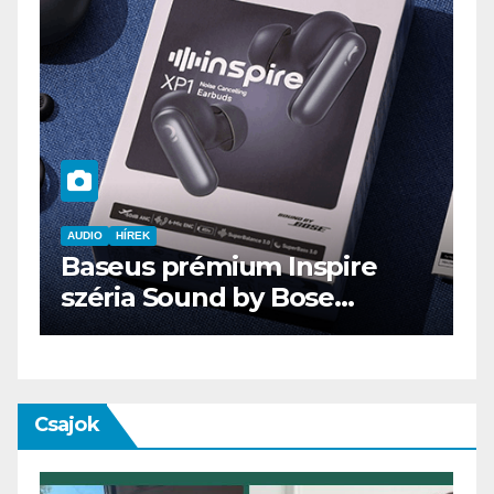
AUDIO
IT
MŰSZAKI
ENDORFY VIRO Plus USB
Csajok