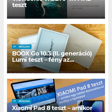
teszt
IT
MŰSZAKI
BOOX Go 10.3 (II. generáció)
Lumi teszt – fény az
éjszakában, fél könyvtár a
családi csomagban
IT
MŰSZAKI
Xiaomi Pad 8 teszt – amikor