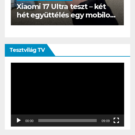
BOOX Go 10.3 teszt – Amikor
s
az e-book olvasó felnő, és
öltönyt húz
Tesztvilág TV
Videólejátszó
00:00
09:09