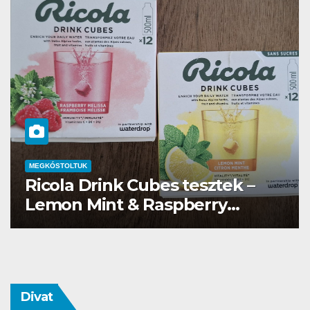
MEGKÓSTOLTUK
Waterdrop üdítő kapszula teszt
Divat