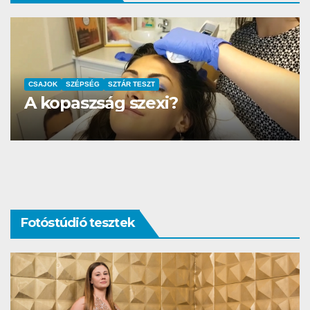
AUTÓ-MOTOR
SZTÁR TESZT
DS3 és Zanzibár Rita
Fotóstúdió tesztek