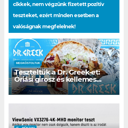
cikkek, nem végzünk fizetett pozitív
teszteket, ezért minden esetben a
valóságnak megfelelnek!
MEGKÓSTOLTUK
Teszteltük a Dr. Greek-et:
Óriási girosz és kellemes
kerthelyiség Csepel szívében
IT
MŰSZAKI