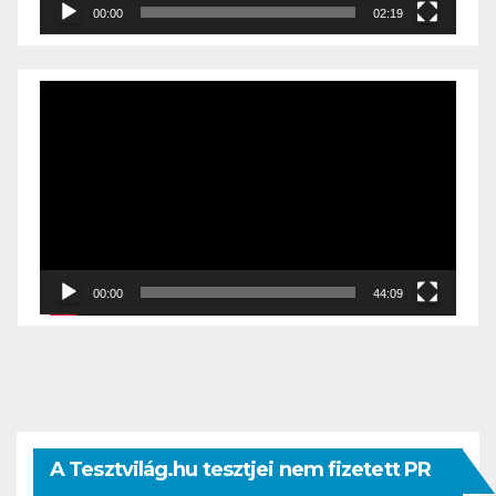
00:00
02:19
Videólejátszó
00:00
44:09
A Tesztvilág.hu tesztjei nem fizetett PR