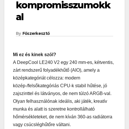
kompromisszumokk
al
By
Főszerkesztő
Mi ez és kinek szól?
A DeepCool LE240 V2 egy 240 mm-es, kétventis,
zárt rendszerű folyadékhűtő (AIO), amely a
középkategóriát célozza: modern
közép-/felsőkategóriás CPU-k stabil hűtése, jó
zajszinttel és látványos, de nem túlzó ARGB-val.
Olyan felhasználónak ideális, aki játék, kreatív
munka és alatt is szeretne kontrollálható
hőmérsékleteket, de nem kíván 360-as radiátorra
vagy csúcsléghűtőre váltani.