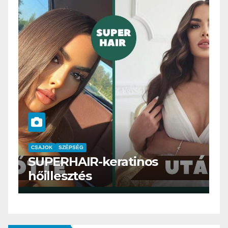
CSAJOK
SMINK
SZÉPSÉG
Szemöldök laminálás-az
meg mi?