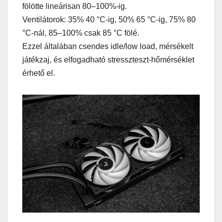
fölötte lineárisan 80–100%-ig.
Ventilátorok: 35% 40 °C-ig, 50% 65 °C-ig, 75% 80
°C-nál, 85–100% csak 85 °C fölé.
Ezzel általában csendes idle/low load, mérsékelt
játékzaj, és elfogadható stresszteszt-hőmérséklet
érhető el.