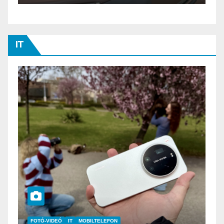
IT
IT
MŰSZAKI