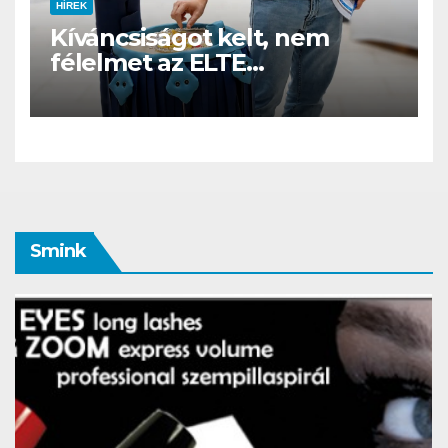
HÍREK
Kíváncsiságot kelt, nem
félelmet az ELTE
etológusainak felszolgáló
robotja
Smink