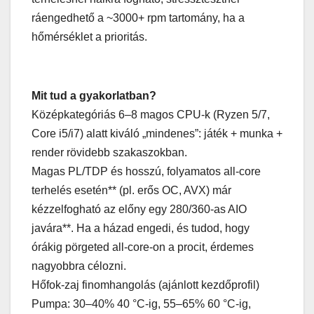
ráengedhető a ~3000+ rpm tartomány, ha a
hőmérséklet a prioritás.
Mit tud a gyakorlatban?
Középkategóriás 6–8 magos CPU-k (Ryzen 5/7,
Core i5/i7) alatt kiváló „mindenes”: játék + munka +
render rövidebb szakaszokban.
Magas PL/TDP és hosszú, folyamatos all-core
terhelés esetén** (pl. erős OC, AVX) már
kézzelfogható az előny egy 280/360-as AIO
javára**. Ha a házad engedi, és tudod, hogy
órákig pörgeted all-core-on a procit, érdemes
nagyobbra célozni.
Hőfok-zaj finomhangolás (ajánlott kezdőprofil)
Pumpa: 30–40% 40 °C-ig, 55–65% 60 °C-ig,