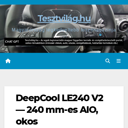
Skip
to
Tesztvilág.hu
content
Magyarország legkedveltebb tesztmagazinja
DeepCool LE240 V2
— 240 mm-es AIO,
okos