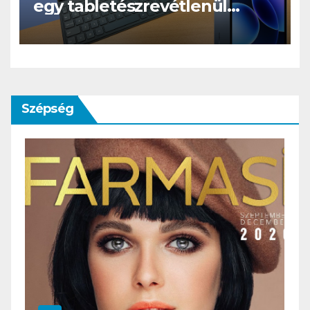
egy tabletészrevétlenül
leváltja a laptopod
Szépség