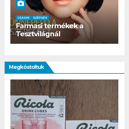
CSAJOK
SZÉPSÉG
HERBioticum
Megkóstoltuk