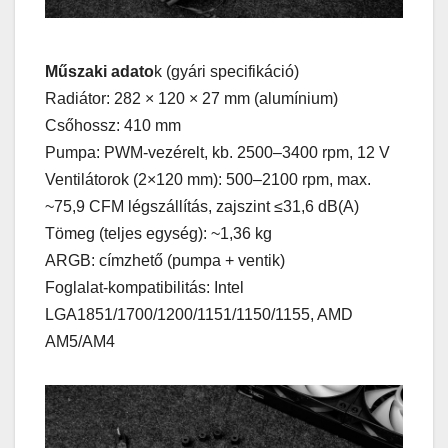
Műszaki adato
k (gyári specifikáció)
Radiátor: 282 × 120 × 27 mm (alumínium)
Csőhossz: 410 mm
Pumpa: PWM-vezérelt, kb. 2500–3400 rpm, 12 V
Ventilátorok (2×120 mm): 500–2100 rpm, max.
~75,9 CFM légszállítás, zajszint ≤31,6 dB(A)
Tömeg (teljes egység): ~1,36 kg
ARGB: címzhető (pumpa + ventik)
Foglalat-kompatibilitás: Intel
LGA1851/1700/1200/1151/1150/1155, AMD
AM5/AM4