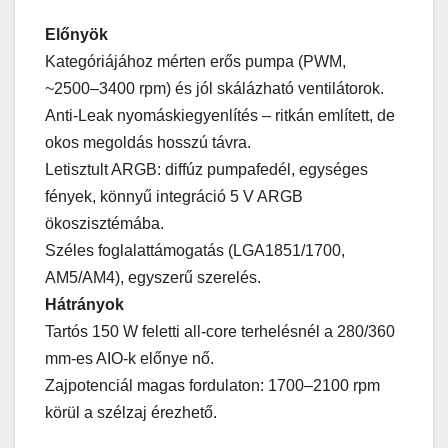
Előnyök
Kategóriájához mérten erős pumpa (PWM,
~2500–3400 rpm) és jól skálázható ventilátorok.
Anti-Leak nyomáskiegyenlítés – ritkán említett, de
okos megoldás hosszú távra.
Letisztult ARGB: diffúz pumpafedél, egységes
fények, könnyű integráció 5 V ARGB
ökoszisztémába.
Széles foglalattámogatás (LGA1851/1700,
AM5/AM4), egyszerű szerelés.
Hátrányok
Tartós 150 W feletti all-core terhelésnél a 280/360
mm-es AIO-k előnye nő.
Zajpotenciál magas fordulaton: 1700–2100 rpm
körül a szélzaj érezhető.