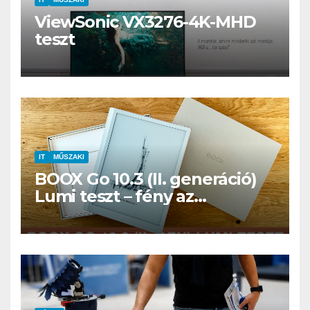
ViewSonic VX3276-4K-MHD
teszt
IT
MŰSZAKI
BOOX Go 10.3 (II. generáció)
Lumi teszt – fény az
éjszakában, fél könyvtár a
családi csomagban