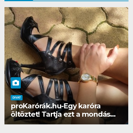
DIVAT
SZÉPSÉG
Gél lakk otthon? Naná, a
Brillbirddel simán!