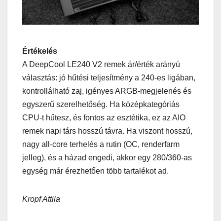
Értékelés
A DeepCool LE240 V2 remek ár/érték arányú
választás: jó hűtési teljesítmény a 240-es ligában,
kontrollálható zaj, igényes ARGB-megjelenés és
egyszerű szerelhetőség. Ha középkategóriás
CPU-t hűtesz, és fontos az esztétika, ez az AIO
remek napi társ hosszú távra. Ha viszont hosszú,
nagy all-core terhelés a rutin (OC, renderfarm
jelleg), és a házad engedi, akkor egy 280/360-as
egység már érezhetően több tartalékot ad.
Kropf Attila