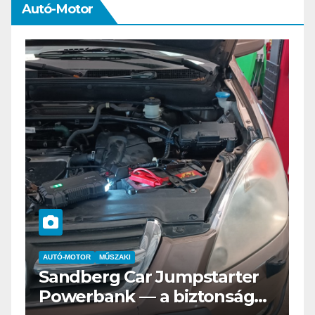
Autó-Motor
AUTÓ-MOTOR
ELEKTROMOS
Az új Nissan LEAF csak a
os
Tesztvilágra vár!