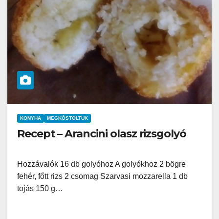
KONYHA
MEGKÓSTOLTUK
Recept – Arancini olasz rizsgolyó
Hozzávalók 16 db golyóhoz A golyókhoz 2 bögre
fehér, főtt rizs 2 csomag Szarvasi mozzarella 1 db
tojás 150 g…