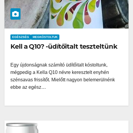
EGÉSZSÉG
MEGKÓSTOLTUK
Kell a Q10? -üdítőitalt teszteltünk
Egy újdonságnak számító üdítőitalt kóstoltunk,
mégpedig a Kella Q10 névre keresztelt enyhén
szénsavas frissítőt. Mielőtt nagyon belemerülnénk
ebbe az egész…