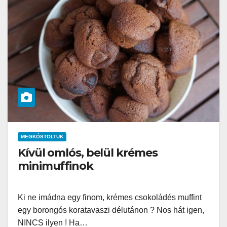
MEGKÓSTOLTUK
Kívül omlós, belül krémes
minimuffinok
Ki ne imádna egy finom, krémes csokoládés muffint
egy borongós koratavaszi délutánon ? Nos hát igen,
NINCS ilyen ! Ha…