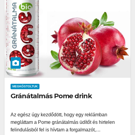
MEGKÓSTOLTUK
Gránátalmás Pome drink
Az egész úgy kezdődött, hogy egy reklámban
megláttam a Pome gránátalmás üdítőt és hirtelen
felindulásból fel is hívtam a forgalmazót,…