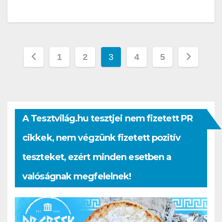
Bejegyzések
1
2
3
4
5
lapozása
A Tesztvilág.hu tesztjei nem fizetett PR
cikkek, nem végzünk fizetett pozitív
teszteket, ezért minden esetben a
valóságnak megfelelnek!