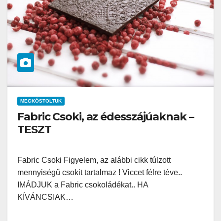
MEGKÓSTOLTUK
Fabric Csoki, az édesszájúaknak –
TESZT
Fabric Csoki Figyelem, az alábbi cikk túlzott
mennyiségű csokit tartalmaz ! Viccet félre téve..
IMÁDJUK a Fabric csokoládékat.. HA
KÍVÁNCSIAK…