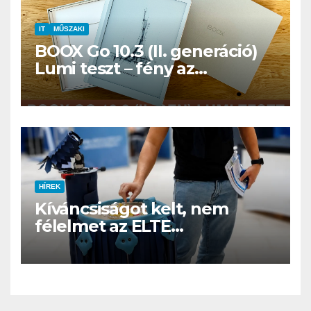
IT
MŰSZAKI
BOOX Go 10.3 (II. generáció)
Lumi teszt – fény az
éjszakában, fél könyvtár a
családi csomagban
HÍREK
Kíváncsiságot kelt, nem
félelmet az ELTE
etológusainak felszolgáló
robotja