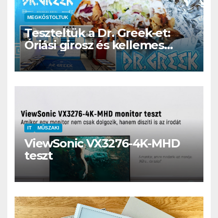
MEGKÓSTOLTUK
Teszteltük a Dr. Greek-et:
Óriási girosz és kellemes
kerthelyiség Csepel szívében
IT
MŰSZAKI
ViewSonic VX3276-4K-MHD
teszt