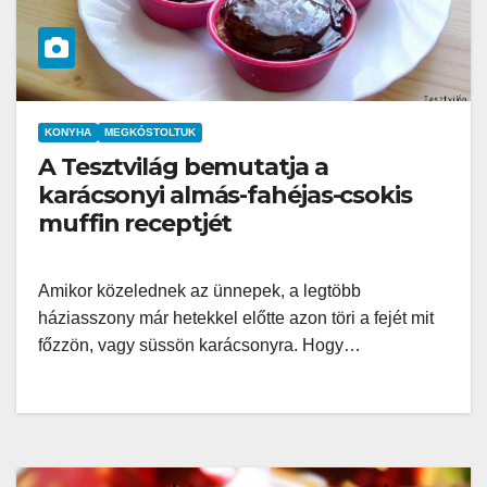
KONYHA
MEGKÓSTOLTUK
A Tesztvilág bemutatja a
karácsonyi almás-fahéjas-csokis
muffin receptjét
Amikor közelednek az ünnepek, a legtöbb
háziasszony már hetekkel előtte azon töri a fejét mit
főzzön, vagy süssön karácsonyra. Hogy…