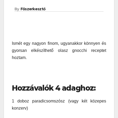
By
Főszerkesztő
gnocchi
Ismét egy nagyon finom, ugyanakkor könnyen és
gyorsan elkészíthető olasz gnocchi receptet
hoztam.
gnocchi
Hozzávalók 4 adaghoz:
1 doboz paradicsomszósz (vagy két közepes
konzerv)