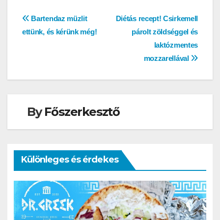
Bejegyzés
Bartendaz müzlit
Diétás recept! Csirkemell
ettünk, és kérünk még!
párolt zöldséggel és
navigáció
laktózmentes
mozzarellával
By
Főszerkesztő
Különleges és érdekes