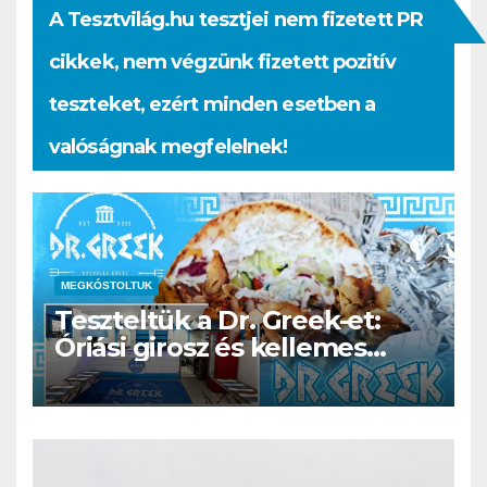
A Tesztvilág.hu tesztjei nem fizetett PR
cikkek, nem végzünk fizetett pozitív
teszteket, ezért minden esetben a
valóságnak megfelelnek!
MEGKÓSTOLTUK
Teszteltük a Dr. Greek-et:
Óriási girosz és kellemes
kerthelyiség Csepel szívében