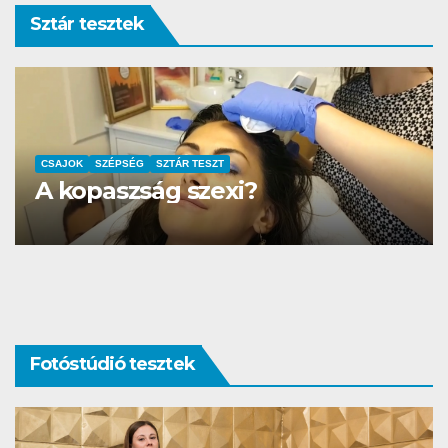
Sztár tesztek
AUTÓ-MOTOR
SZTÁR TESZT
DS3 és Zanzibár Rita
Fotóstúdió tesztek