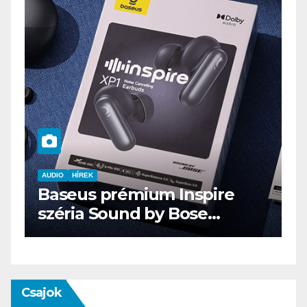
re
AUDIO
IT
MŰSZAKI
ENDORFY VIRO Plus USB
Csajok