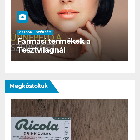
CSAJOK
SZÉPSÉG
HERBioticum
Megkóstoltuk