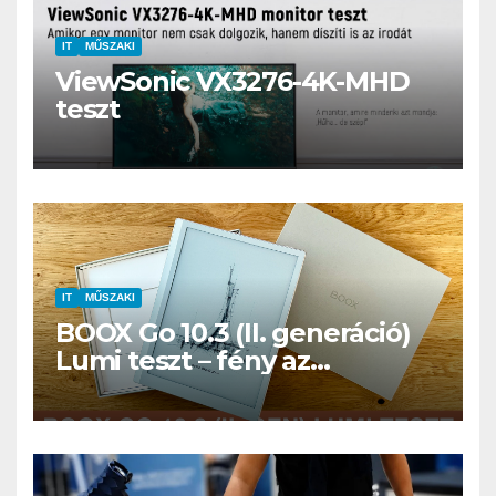
IT
MŰSZAKI
ViewSonic VX3276-4K-MHD
teszt
IT
MŰSZAKI
BOOX Go 10.3 (II. generáció)
Lumi teszt – fény az
éjszakában, fél könyvtár a
családi csomagban