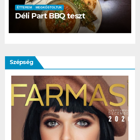
ÉTTEREM
MEGKÓSTOLTUK
Déli Part BBQ teszt
Szépség