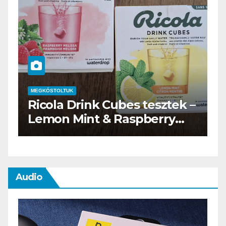
MEGKÓSTOLTUK
tek –
Waterdrop üdítő kapszula
ry
teszt
Audio