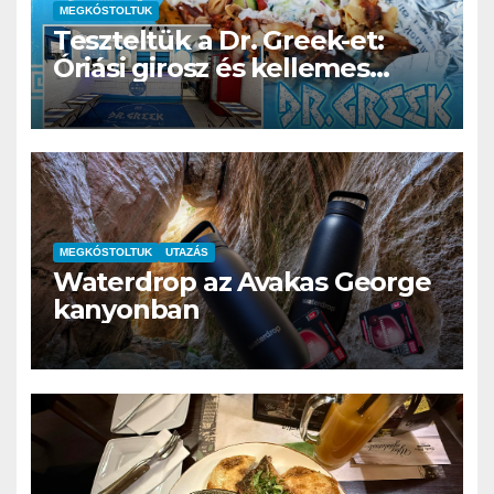
MEGKÓSTOLTUK
Teszteltük a Dr. Greek-et:
Óriási girosz és kellemes
kerthelyiség Csepel szívében
MEGKÓSTOLTUK
UTAZÁS
Waterdrop az Avakas George
kanyonban