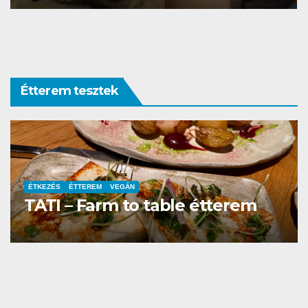
Étterem tesztek
ÉTTEREM
erem
La Villa Étterem és Pizzéria