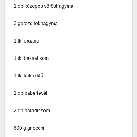
1 db közepes vöröshagyma
3 gerezd fokhagyma
1 tk. orgánó
1 tk. bazsalikom
1 tk. kakukkfű
1 db babérlevél
2 db paradicsom
600 g gnocchi