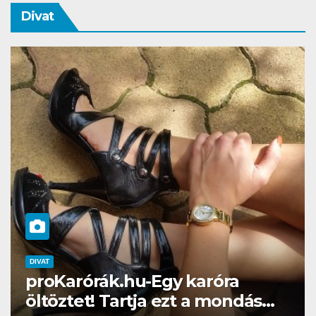
Divat
DIVAT
SZÉPSÉG
ra
Gél lakk otthon? Naná, a
ondás…
Brillbirddel simán!