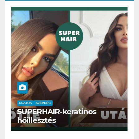
CSAJOK
SMINK
SZÉPSÉG
s
Szemöldök laminálás-az
meg mi?