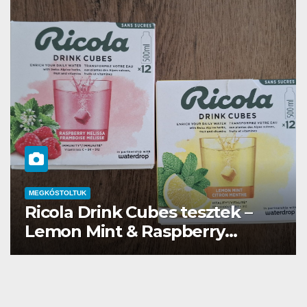
ek –
MEGKÓSTOLTUK
y
Waterdrop üdítő kapszula 