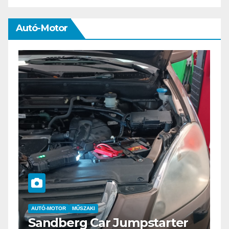
Autó-Motor
AUTÓ-MOTOR
ELEKTROMOS
arter
Az új Nissan LEAF csak a