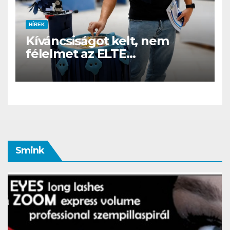
HÍREK
Kíváncsiságot kelt, nem
félelmet az ELTE
etológusainak felszolgáló
robotja
Smink