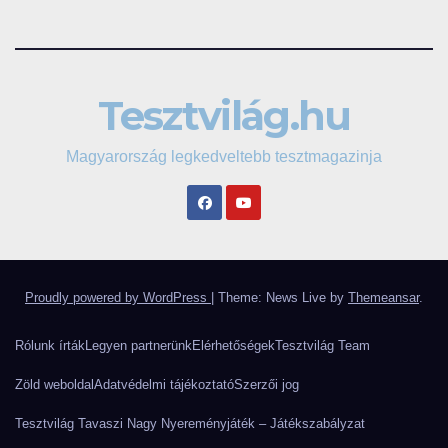
Tesztvilág.hu
Magyarország legkedveltebb tesztmagazinja
Proudly powered by WordPress
|
Theme: News Live by
Themeansar
.
Rólunk írták
Legyen partnerünk
Elérhetőségek
Tesztvilág Team
Zöld weboldal
Adatvédelmi tájékoztató
Szerzői jog
Tesztvilág Tavaszi Nagy Nyereményjáték – Játékszabályzat