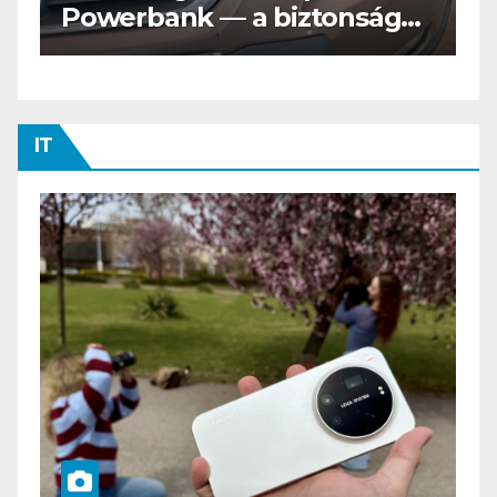
nságos
Tesztvilágra vár!
IT