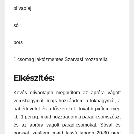
olívaolaj
só
bors
1 csomag laktózmentes Szarvasi mozzarella
Elkészítés:
Kevés olívaolajon megpirítom az apróra vágott
vöröshagymát, majs hozzáadom a fokhagymát, a
babérlevelet és a fűszereket. Tovább pirítom még
kb. 1 percig, majd hozzáadom a paradicsomszószt
és az apróra vágott paradicsomokat. Sóval és
borssal ízesítem, majd lassú lángon 20-30 perc