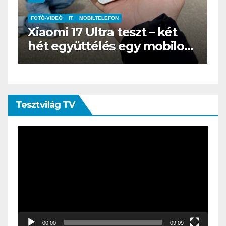
IT
MŰSZAKI
 két
BOOX Go 10.3 teszt – Amiko
obilos
az e-book olvasó felnő, és
öltönyt húz
Tesztvilág TV
Videólejátszó
00:00
09:09