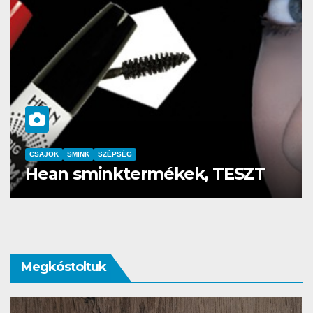
CSAJOK
SMINK
Az év sminkbemutatója a
Corvin kultik moziban
Megkóstoltuk