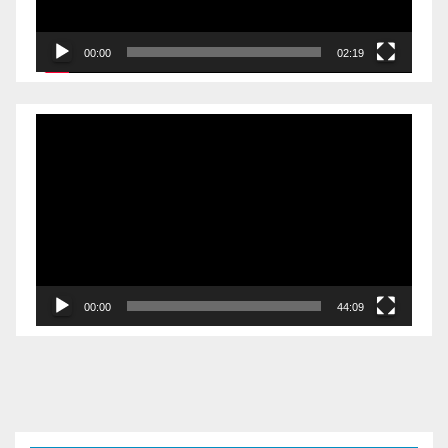
00:00
02:19
Videólejátszó
00:00
44:09