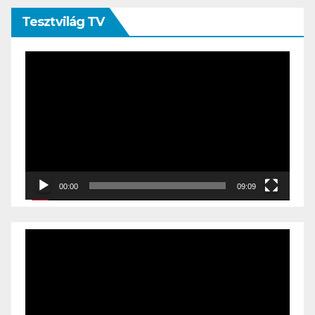
Tesztvilág TV
Videólejátszó
00:00
09:09
Videólejátszó