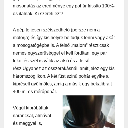
mosogatás az eredménye egy pohár frissítő 100%-
os italnak. Ki szereti ezt?
A gép teljesen szétszedhető (persze nem a
motorja) és így kis helyre be tudjuk tenni vagy akár
a mosogatógépbe is. A felső „malom” részt csak
nemes egyszerűséggel el kell fordítani egy pár
fokot és szét is válik az alsó és a felső
rész.Ugyanez az összerakásnál, amit jelez egy kis
háromszög ikon. A két füst színű pohár egyike a
kipréselt gyülmölcs, amig a másik egy bekalibrált
400 ml-es mérőpohár.
Végül kipróbáltuk
narancsal, almával
és meggyel is,