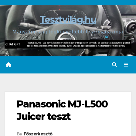
Skip
to
Tesztvilág.hu
content
Magyarország legkedveltebb tesztmagazinja
Panasonic MJ-L500
Juicer teszt
By
Főszerkesztő