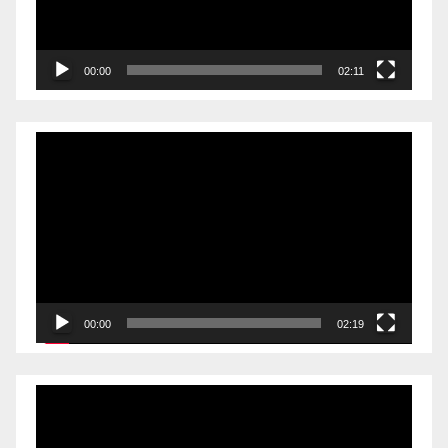
00:00
02:11
Videólejátszó
00:00
02:19
Videólejátszó