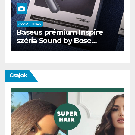
AUDIO
IT
MŰSZAKI
ENDORFY VIRO Plus USB
Csajok