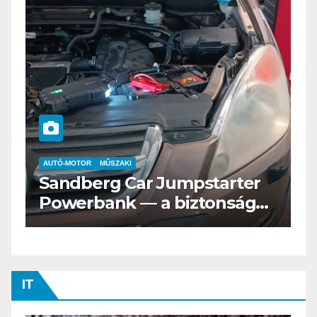
AUTÓ-MOTOR
ELEKTROMOS
Az új Nissan LEAF csak a
s
Tesztvilágra vár!
IT