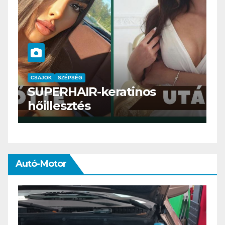
CSAJOK
SMINK
SZÉPSÉG
Szemöldök laminálás-az
meg mi?
Autó-Motor