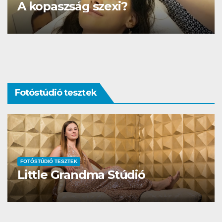
DS3 és Zanzibár Rita
Fotóstúdió tesztek
FOTÓSTÚDIÓ TESZTEK
Studio Different