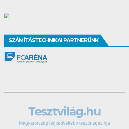
SZÁMÍTÁSTECHNIKAI PARTNERÜNK
Tesztvilág.hu
Magyarország legkedveltebb tesztmagazinja