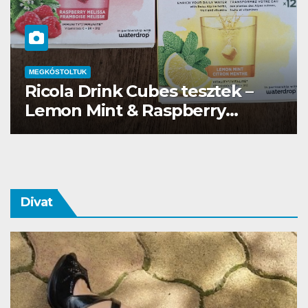
MEGKÓSTOLTUK
Waterdrop üdítő kapszula teszt
Divat