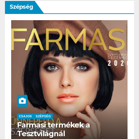
Szépség
CSAJOK
SZÉPSÉG
HERBioticum