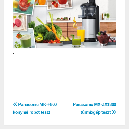
.
Bejegyzés
Panasonic MK-F800
Panasonic MX-ZX1800
konyhai robot teszt
túrmixgép teszt
navigáció