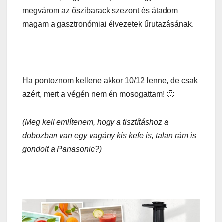
megvárom az őszibarack szezont és átadom
magam a gasztronómiai élvezetek űrutazásának.
Ha pontoznom kellene akkor 10/12 lenne, de csak
azért, mert a végén nem én mosogattam! 🙂
(Meg kell említenem, hogy a tisztításhoz a
dobozban van egy vagány kis kefe is, talán rám is
gondolt a Panasonic?)