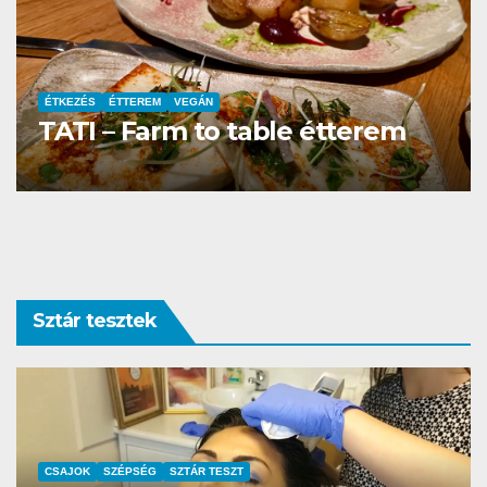
ÉTTEREM
La Villa Étterem és Pizzéria
Sztár tesztek
AUTÓ-MOTOR
SZTÁR TESZT