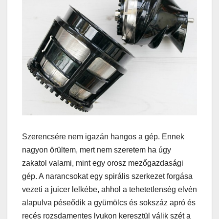
Szerencsére nem igazán hangos a gép. Ennek
nagyon örültem, mert nem szeretem ha úgy
zakatol valami, mint egy orosz mezőgazdasági
gép. A narancsokat egy spirális szerkezet forgása
vezeti a juicer lelkébe, ahhol a tehetetlenség elvén
alapulva péseődik a gyümölcs és sokszáz apró és
recés rozsdamentes lyukon keresztül válik szét a