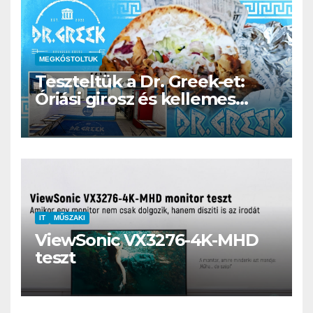
MEGKÓSTOLTUK
Teszteltük a Dr. Greek-et:
Óriási girosz és kellemes
kerthelyiség Csepel szívében
IT
MŰSZAKI
ViewSonic VX3276-4K-MHD
teszt