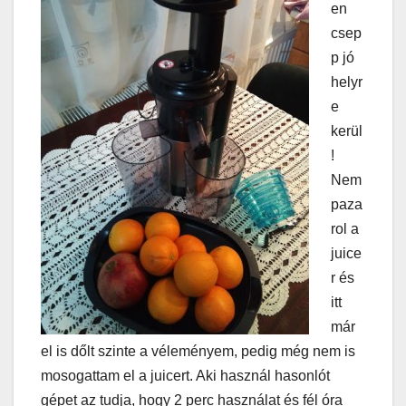
en
csep
p jó
helyr
e
kerül
!
Nem
paza
rol a
juice
r és
itt
már
el is dőlt szinte a véleményem, pedig még nem is
mosogattam el a juicert. Aki használ hasonlót
gépet az tudja, hogy 2 perc használat és fél óra