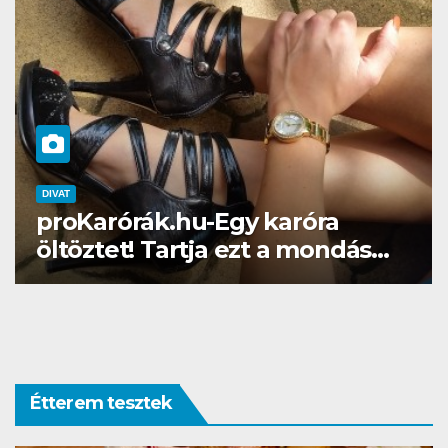
DIVAT
SZÉPSÉG
Gél lakk otthon? Naná, a
Brillbirddel simán!
Étterem tesztek