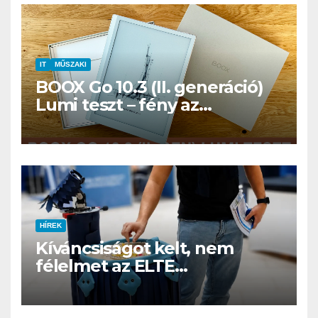
IT
MŰSZAKI
BOOX Go 10.3 (II. generáció)
Lumi teszt – fény az
éjszakában, fél könyvtár a
családi csomagban
HÍREK
Kíváncsiságot kelt, nem
félelmet az ELTE
etológusainak felszolgáló
robotja