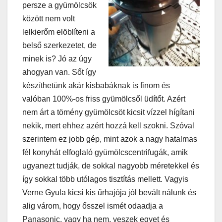
persze a gyümölcsök
között nem volt
lelkierőm elöblíteni a
belső szerkezetet, de
minek is? Jó az úgy
ahogyan van. Sőt így
készíthetünk akár kisbabáknak is finom és
valóban 100%-os friss gyümölcsől üdítőt. Azért
nem árt a tömény gyümölcsöt kicsit vízzel hígítani
nekik, mert ehhez azért hozzá kell szokni. Szóval
szerintem ez jobb gép, mint azok a nagy hatalmas
fél konyhát elfoglaló gyümölcscentrifugák, amik
ugyanezt tudják, de sokkal nagyobb méretekkel és
így sokkal több utólagos tisztítás mellett. Vagyis
Verne Gyula kicsi kis űrhajója jól bevált nálunk és
alig várom, hogy ősszel ismét odaadja a
Panasonic, vagy ha nem, veszek egyet és