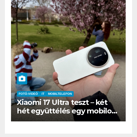
IT
MŰSZAKI
BOOX Go 10.3 teszt – Amikor
s
az e-book olvasó felnő, és
öltönyt húz