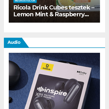
MEGKÓSTOLTUK
–
Waterdrop üdítő kapszula
teszt
Audio