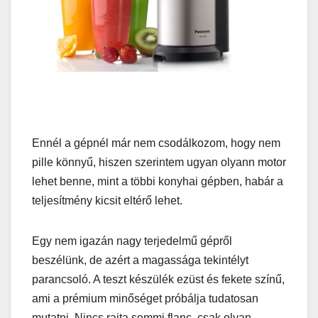
Ennél a gépnél már nem csodálkozom, hogy nem
pille könnyű, hiszen szerintem ugyan olyann motor
lehet benne, mint a többi konyhai gépben, habár a
teljesítmény kicsit eltérő lehet.
Egy nem igazán nagy terjedelmű gépről
beszélünk, de azért a magassága tekintélyt
parancsoló. A teszt készülék ezüst és fekete színű,
ami a prémium minőséget próbálja tudatosan
mutatni. Nincs rajta semmi flanc, csak olyan