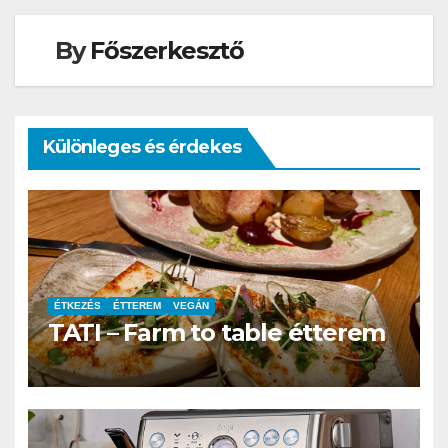
By
Főszerkesztő
Különleges és érdekes
ÉTKEZÉS
ÉTTEREM
VEGÁN
TATI – Farm to table étterem