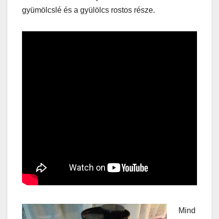
gyümölcslé és a gyülölcs rostos része.
Mind