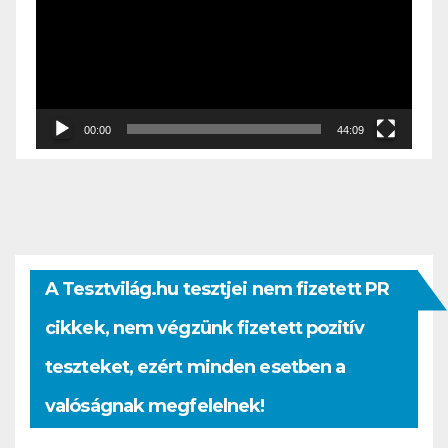
00:00
44:09
A Tesztvilág.hu tesztjei nem fizetett PR
cikkek, nem végzünk fizetett pozitív
teszteket, ezért minden esetben a
valóságnak megfelelnek!