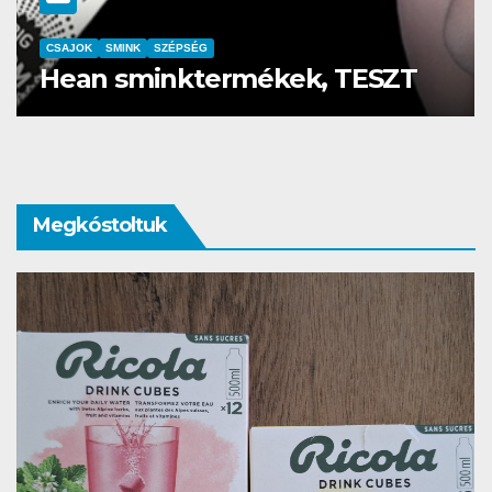
CSAJOK
SMINK
SZÉPSÉG
Szemöldök laminálás-az meg
mi?
Megkóstoltuk