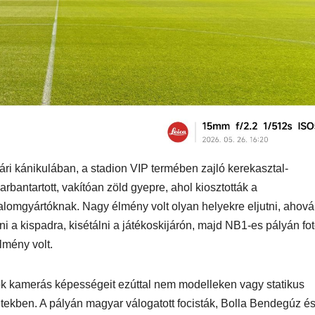
yleg
l
ári kánikulában, a stadion VIP termében zajló kerekasztal-
EGÉSZSÉG
ÉNIDŐ
NEKÜNK BEJÖTT
CSAJOK
HATÁRO
bantartott, vakítóan zöld gyepre, ahol kiosztották a
öd új
Te tudsz
Korres
talomgyártóknak. Nagy élmény volt olyan helyekre eljutni, ahová
újraéleszteni?
Széps
ni a kispadra, kisétálni a játékoskijárón, majd NB1-es pályán fo
s a For
lmény volt.
Hőség
ok kamerás képességeit ezúttal nem modelleken vagy statikus
tekben. A pályán magyar válogatott focisták, Bolla Bendegúz é