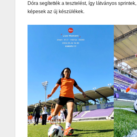
Dóra segítették a tesztelést, így látványos sprinte
képesek az új készülékek.
AUTÓ-MOTOR
KGt Muss
– Elektro
erő arany