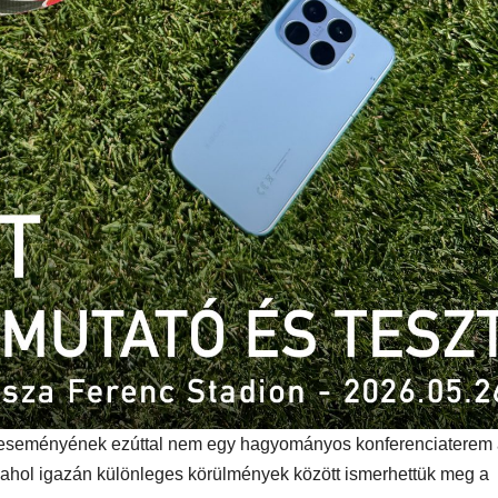
MEGKÓSTOLTUK
UTAZÁS
ÉTTEREM
MEGKÓ
k a
Waterdrop az
Déli P
et:
Avakas
teszt
osz
George
es
kanyonban
ség
v eseményének ezúttal nem egy hagyományos konferenciaterem 
 ahol igazán különleges körülmények között ismerhettük meg a