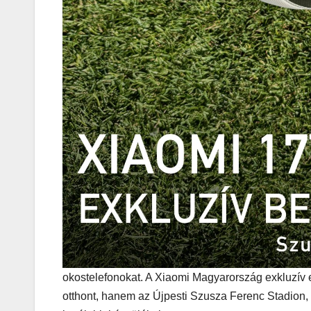
MEGKÓSTOLTUK
Teszteltü
Dr. Greek-
Óriási gir
és kellem
kerthelyi
Csepel
szívében
okostelefonokat. A Xiaomi Magyarország exkluzí
otthont, hanem az Újpesti Szusza Ferenc Stadion,