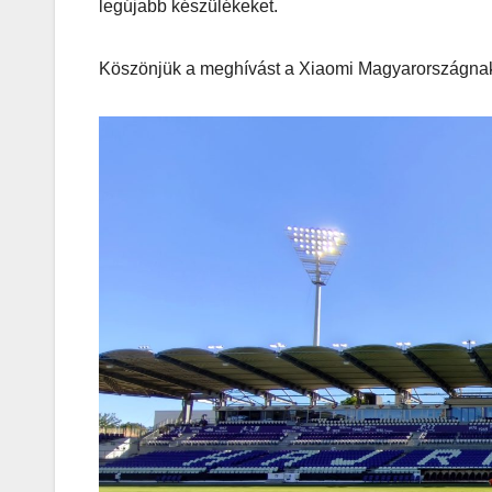
legújabb készülékeket.
Köszönjük a meghívást a Xiaomi Magyarországnak 
AUDIO
MŰSZAKI
Thermalt
ARGENT 
RGB 7.1
Surround
Gaming
Headset t
– amikor 