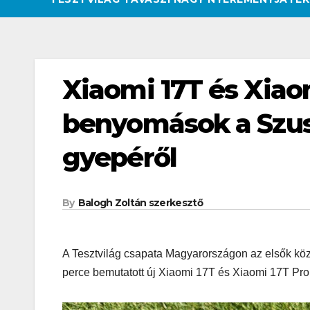
Xiaomi 17T és Xiaom
benyomások a Szus
gyepéről
By
Balogh Zoltán szerkesztő
A Tesztvilág csapata Magyarországon az elsők közöt
perce bemutatott új Xiaomi 17T és Xiaomi 17T Pro
CSAJOK
HATÁROKON TÚL