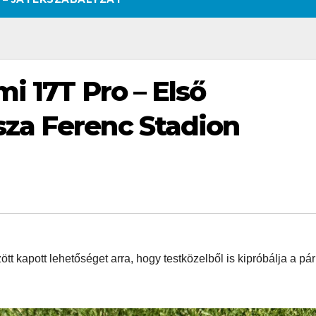
i 17T Pro – Első
za Ferenc Stadion
t kapott lehetőséget arra, hogy testközelből is kipróbálja a pár
SZÉPSÉG
CSAJOK
SZÉPSÉG
CSAJOK
SMINK