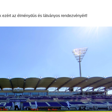
ezért az élménydús és látványos rendezvényért!
AUDIO
MŰSZAKI
AUDIO
MŰSZAKI
ake
Sony WH-
Endorf
H5
1000XM6 teszt
Solum
– amikor a zaj
Strea
egyszerűen
Onyx t
eltűnik
eszt
a