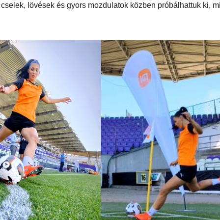
k, cselek, lövések és gyors mozdulatok közben próbálhattuk ki, m
AUTÓ-MOTOR
AUTÓ-MOTOR
o EV
Harley-
BMW 
mos
Davidson®
1300GS
Pan America