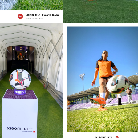
n
1250 ST teszt
IT
MŰSZAKI
IT
MŰSZAKI