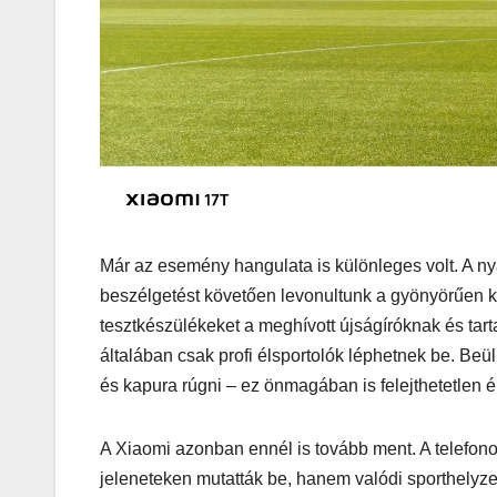
játék tén
megszóla
Már az esemény hangulata is különleges volt. A ny
CSAJOK
HÍREK
beszélgetést követően levonultunk a gyönyörűen kar
A bőrönd
tesztkészülékeket a meghívott újságíróknak és tar
sztárja
általában csak profi élsportolók léphetnek be. Beül
és kapura rúgni – ez önmagában is felejthetetlen é
A Xiaomi azonban ennél is tovább ment. A telefon
jeleneteken mutatták be, hanem valódi sporthelyze