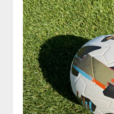
Korres-
Szépségá
s a Forró 
Hőségbe