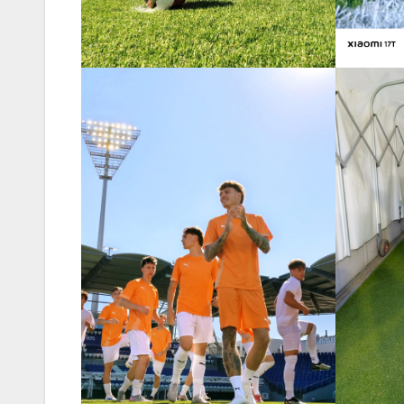
köntösbe
IT
MŰSZAKI