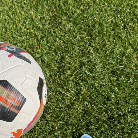
SUPERHAIR-
Szemö
polá
keratinos
laminá
Nyári
hőillesztés
meg m
n