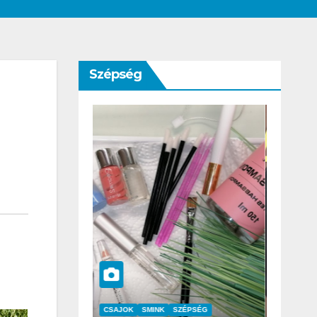
Szépség
SZÉPSÉG
CSAJOK
SZÉPSÉG