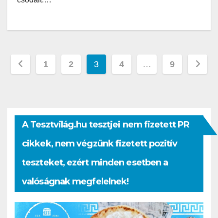
Bejegyzések
1
2
3
4
…
9
lapozása
A Tesztvilág.hu tesztjei nem fizetett PR
cikkek, nem végzünk fizetett pozitív
teszteket, ezért minden esetben a
valóságnak megfelelnek!