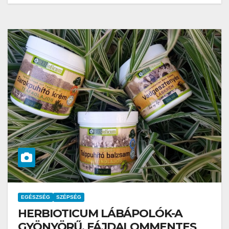
EGÉSZSÉG
SZÉPSÉG
HERBIOTICUM LÁBÁPOLÓK-A
GYÖNYÖRŰ, FÁJDALOMMENTES