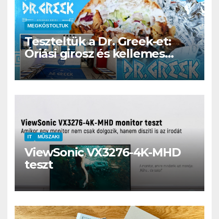
MEGKÓSTOLTUK
Teszteltük a Dr. Greek-et:
Óriási girosz és kellemes
kerthelyiség Csepel szívében
IT
MŰSZAKI
ViewSonic VX3276-4K-MHD
teszt