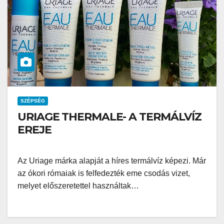
SZÉPSÉG
URIAGE THERMALE- A TERMÁLVÍZ
EREJE
Az Uriage márka alapját a híres termálvíz képezi. Már
az ókori rómaiak is felfedezték eme csodás vizet,
melyet előszeretettel használtak…