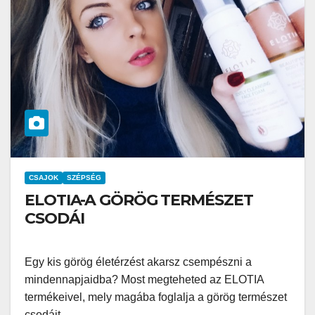
CSAJOK
SZÉPSÉG
ELOTIA-A GÖRÖG TERMÉSZET
CSODÁI
Egy kis görög életérzést akarsz csempészni a
mindennapjaidba? Most megteheted az ELOTIA
termékeivel, mely magába foglalja a görög természet
csodáit.…