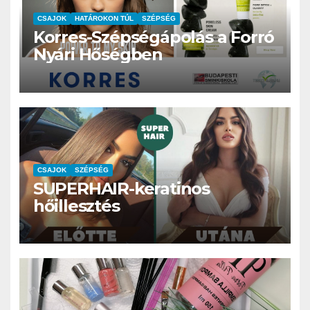
CSAJOK
HATÁROKON TÚL
SZÉPSÉG
Korres-Szépségápolás a Forró
Nyári Hőségben
CSAJOK
SZÉPSÉG
SUPERHAIR-keratinos
hőillesztés