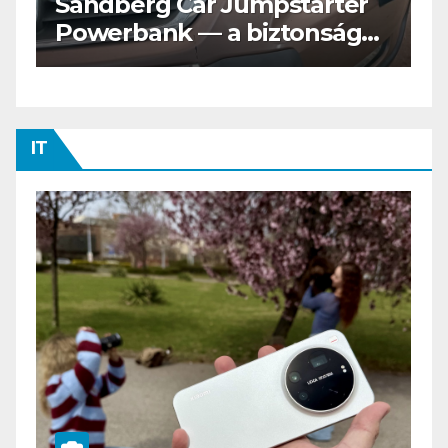
Az új Nissan LEAF csak a
os
Tesztvilágra vár!
IT