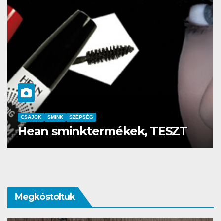
AJOK
SMINK
SZÉPSÉG
CSAJOK
zemöldök laminálás-az meg
Az 
i?
Corv
Megkóstoltuk