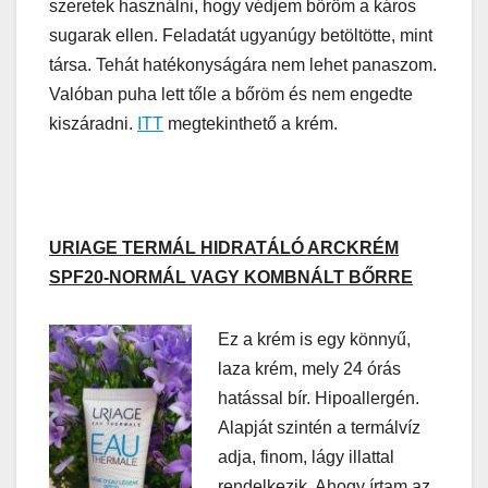
szeretek használni, hogy védjem bőröm a káros
sugarak ellen. Feladatát ugyanúgy betöltötte, mint
társa. Tehát hatékonyságára nem lehet panaszom.
Valóban puha lett tőle a bőröm és nem engedte
kiszáradni.
ITT
megtekinthető a krém.
URIAGE TERMÁL HIDRATÁLÓ ARCKRÉM
SPF20-NORMÁL VAGY KOMBNÁLT BŐRRE
Ez a krém is egy könnyű,
laza krém, mely 24 órás
hatással bír. Hipoallergén.
Alapját szintén a termálvíz
adja, finom, lágy illattal
rendelkezik. Ahogy írtam az