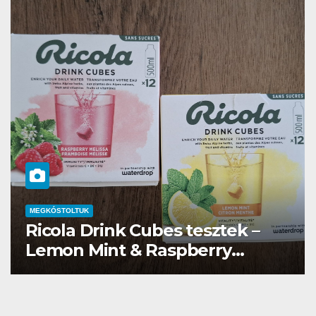
MEGKÓSTOLTUK
Waterdrop üdítő kapszula teszt