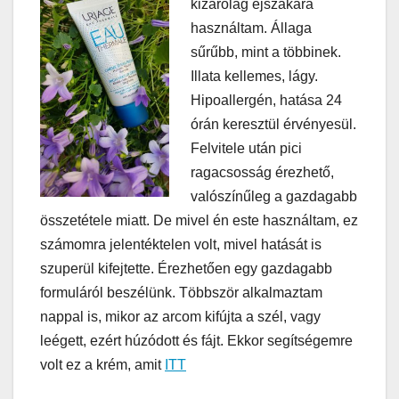
kizárólag éjszakára
használtam. Állaga
sűrűbb, mint a többinek.
Illata kellemes, lágy.
Hipoallergén, hatása 24
órán keresztül érvényesül.
Felvitele után pici
ragacsosság érezhető,
valószínűleg a gazdagabb
összetétele miatt. De mivel én este használtam, ez
számomra jelentéktelen volt, mivel hatását is
szuperül kifejtette. Érezhetően egy gazdagabb
formuláról beszélünk. Többször alkalmaztam
nappal is, mikor az arcom kifújta a szél, vagy
leégett, ezért húzódott és fájt. Ekkor segítségemre
volt ez a krém, amit
ITT