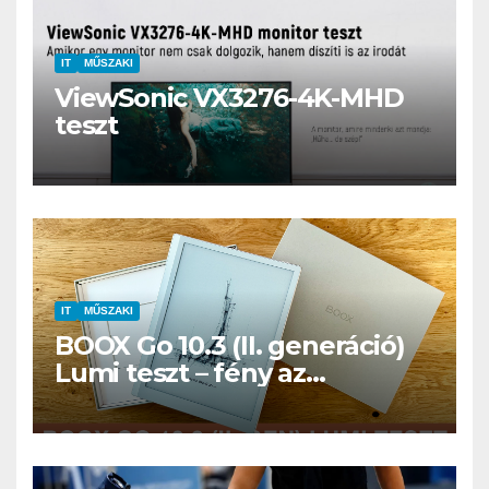
IT
MŰSZAKI
ViewSonic VX3276-4K-MHD
teszt
IT
MŰSZAKI
BOOX Go 10.3 (II. generáció)
Lumi teszt – fény az
éjszakában, fél könyvtár a
családi csomagban