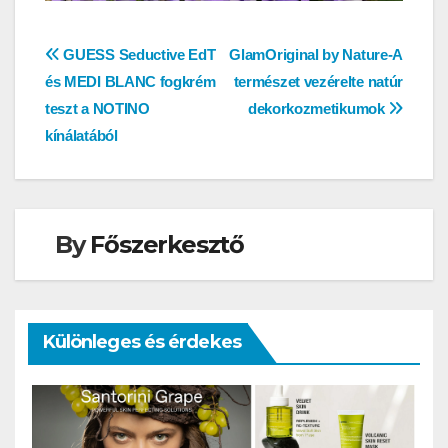
Bejegyzés
GUESS Seductive EdT
GlamOriginal by Nature-A
és MEDI BLANC fogkrém
természet vezérelte natúr
navigáció
teszt a NOTINO
dekorkozmetikumok
kínálatából
By
Főszerkesztő
Különleges és érdekes