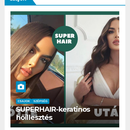
CSAJOK
SMINK
SZÉPSÉG
Szemöldök laminálás-az
meg mi?