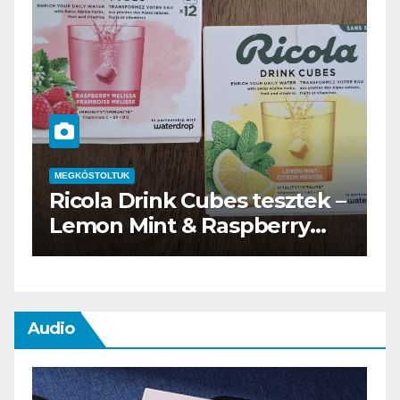
MEGKÓSTOLTUK
–
Waterdrop üdítő kapszula
teszt
Audio