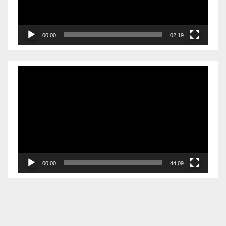
00:00
02:19
Videólejátszó
00:00
44:09