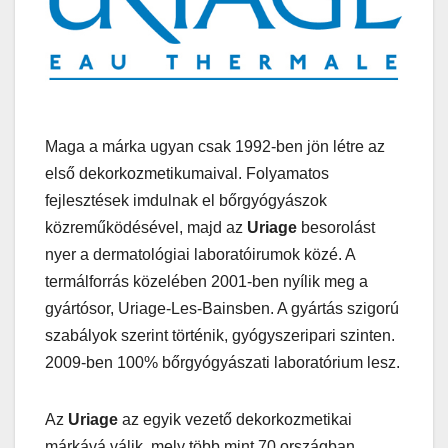
Maga a márka ugyan csak 1992-ben jön létre az
első dekorkozmetikumaival. Folyamatos
fejlesztések imdulnak el bőrgyógyászok
közreműködésével, majd az
Uriage
besorolást
nyer a dermatológiai laboratóirumok közé. A
termálforrás közelében 2001-ben nyílik meg a
gyártósor, Uriage-Les-Bainsben. A gyártás szigorú
szabályok szerint történik, gyógyszeripari szinten.
2009-ben 100% bőrgyógyászati laboratórium lesz.
Az
Uriage
az egyik vezető dekorkozmetikai
márkává válik, mely több mint 70 országban