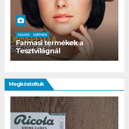
CSAJOK
SZÉPSÉG
HERBioticum
Megkóstoltuk