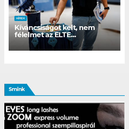
HÍREK
Kíváncsiságot kelt, nem
félelmet az ELTE
etológusainak felszolgáló
robotja
Smink