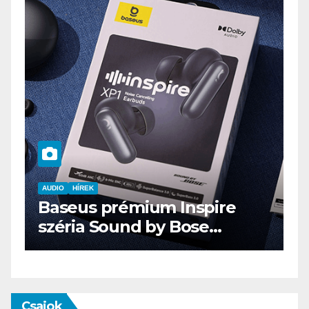
AUDIO
IT
MŰSZAKI
ENDORFY VIRO Plus USB
Csajok