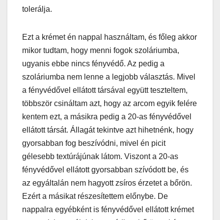
tolerálja.
Ezt a krémet én nappal használtam, és főleg akkor
mikor tudtam, hogy menni fogok szoláriumba,
ugyanis ebbe nincs fényvédő. Az pedig a
szoláriumba nem lenne a legjobb választás. Mivel
a fényvédővel ellátott társával együtt teszteltem,
többször csináltam azt, hogy az arcom egyik felére
kentem ezt, a másikra pedig a 20-as fényvédővel
ellátott társát. Állagát tekintve azt hihetnénk, hogy
gyorsabban fog beszívódni, mivel én picit
gélesebb textúrájúnak látom. Viszont a 20-as
fényvédővel ellátott gyorsabban szívódott be, és
az egyáltalán nem hagyott zsíros érzetet a bőrön.
Ezért a másikat részesítettem előnybe. De
nappalra egyébként is fényvédővel ellátott krémet