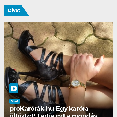
Divat
DIVAT
SZÉPSÉG
Gél lakk otthon? Naná, a
Brillbirddel simán!