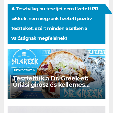
A Tesztvilág.hu tesztjei nem fizetett PR
cikkek, nem végzünk fizetett pozitív
teszteket, ezért minden esetben a
valóságnak megfelelnek!
MEGKÓSTOLTUK
Teszteltük a Dr. Greek-et:
Óriási girosz és kellemes
kerthelyiség Csepel szívében