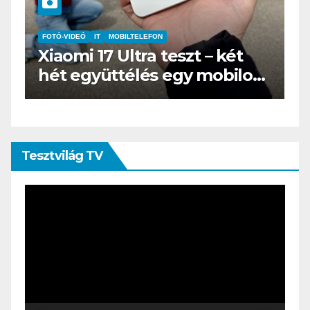
IT
MŰSZAKI
BOOX Go 10.3 teszt – Amikor
s
az e-book olvasó felnő, és
öltönyt húz
Tesztvilág TV
Videólejátszó