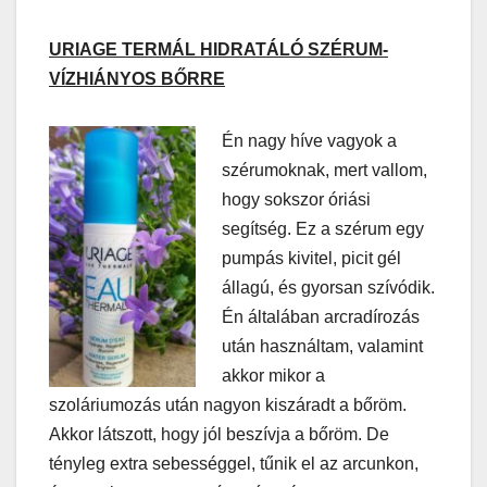
URIAGE TERMÁL HIDRATÁLÓ SZÉRUM-
VÍZHIÁNYOS BŐRRE
Én nagy híve vagyok a
szérumoknak, mert vallom,
hogy sokszor óriási
segítség. Ez a szérum egy
pumpás kivitel, picit gél
állagú, és gyorsan szívódik.
Én általában arcradírozás
után használtam, valamint
akkor mikor a
szoláriumozás után nagyon kiszáradt a bőröm.
Akkor látszott, hogy jól beszívja a bőröm. De
tényleg extra sebességgel, tűnik el az arcunkon,