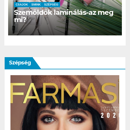
CSAJOK
SMINK
SZÉPSÉG
Szemöldök laminálás-az meg
mi?
Szépség