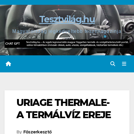
Skip
to
Tesztvilág.hu
content
Magyarország legkedveltebb tesztmagazinja
URIAGE THERMALE-
A TERMÁLVÍZ EREJE
By
Főszerkesztő