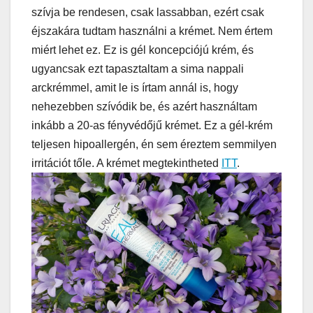
szívja be rendesen, csak lassabban, ezért csak
éjszakára tudtam használni a krémet. Nem értem
miért lehet ez. Ez is gél koncepciójú krém, és
ugyancsak ezt tapasztaltam a sima nappali
arckrémmel, amit le is írtam annál is, hogy
nehezebben szívódik be, és azért használtam
inkább a 20-as fényvédőjű krémet. Ez a gél-krém
teljesen hipoallergén, én sem éreztem semmilyen
irritációt tőle. A krémet megtekintheted
ITT
.