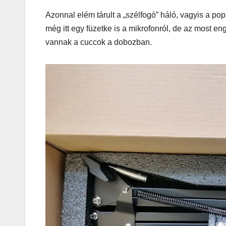
Azonnal elém tárult a „szélfogó” háló, vagyis a pop f
még itt egy füzetke is a mikrofonról, de az most e
vannak a cuccok a dobozban.
AUTÓ-MOTOR
KGt Muss
– Elektro
erő arany