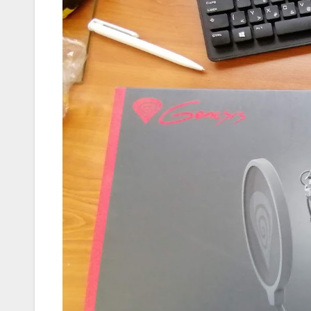
MEGKÓSTOLTUK
Teszteltü
Dr. Greek-
Óriási gir
és kellem
kerthelyi
Csepel
szívében