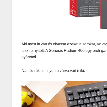
Korres-
Szépségá
s a Forró 
Hőségbe
Aki most itt van és olvassa ezeket a sorokat, az 
tesztre nyitott. A Genesis Radium 400 egy profi ga
gyártótól.
Na nézzük is milyen a várva várt miki.