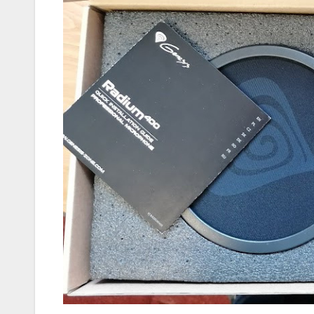
játék tén
megszóla
CSAJOK
HÍREK
A bőrönd
sztárja