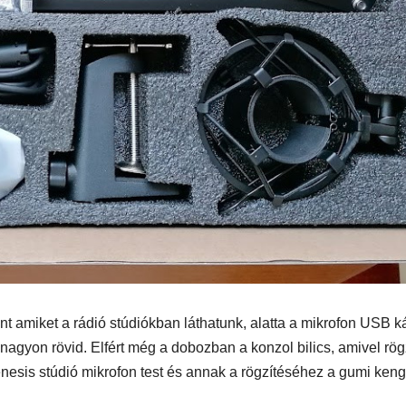
n
1250 ST teszt
int amiket a rádió stúdiókban láthatunk, alatta a mikrofon USB k
agyon rövid. Elfért még a dobozban a konzol bilics, amivel rög
esis stúdió mikrofon test és annak a rögzítéséhez a gumi keng
IT
MŰSZAKI
IT
MŰSZAKI