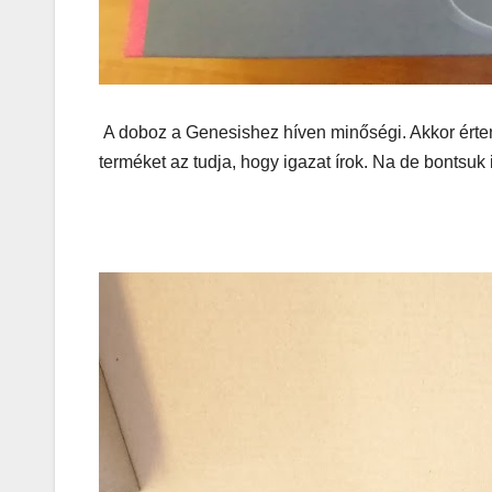
A doboz a Genesishez híven minőségi. Akkor érten
terméket az tudja, hogy igazat írok. Na de bontsuk 
AUDIO
MŰSZAKI
Thermalt
ARGENT 
RGB 7.1
Surround
Gaming
Headset t
– amikor 