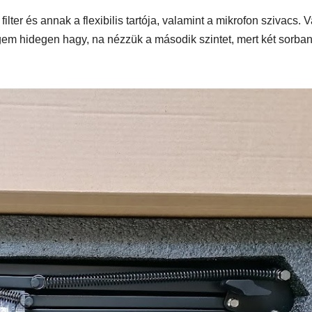
ilter és annak a flexibilis tartója, valamint a mikrofon szivacs. 
ngem hidegen hagy, na nézzük a második szintet, mert két sorba
AUTÓ-MOTOR
AUTÓ-MOTOR
o EV
Harley-
BMW 
mos
Davidson®
1300GS
Pan America