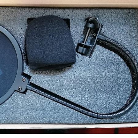
yleg
l
EGÉSZSÉG
ÉNIDŐ
NEKÜNK BEJÖTT
CSAJOK
HATÁRO
öd új
Te tudsz
Korres
újraéleszteni?
Széps
s a For
Hőség