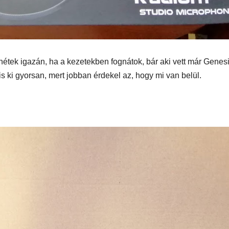
étek igazán, ha a kezetekben fognátok, bár aki vett már Genes
is ki gyorsan, mert jobban érdekel az, hogy mi van belül.
AUDIO
MŰSZAKI
AUDIO
MŰSZAKI
ake
Sony WH-
Endorf
H5
1000XM6 teszt
Solum
– amikor a zaj
Strea
egyszerűen
Onyx t
eltűnik
eszt
a