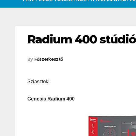
Radium 400 stúdió
By
Főszerkesztő
Sziasztok!
Genesis Radium 400
CSAJOK
HATÁROKON TÚL