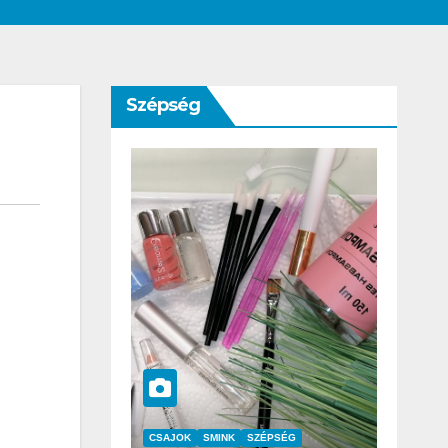
Szépség
SZÉPSÉG
CSAJOK
SZÉPSÉG