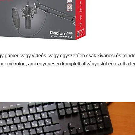
SUPERHAIR-
Szemö
polá
keratinos
laminá
Nyári
hőillesztés
meg m
n
vagy gamer, vagy videós, vagy egyszerűen csak kíváncsi és mind
mer mikrofon, ami egyenesen komplett állványostól érkezett a l