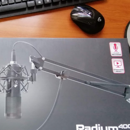
MEGKÓSTOLTUK
UTAZÁS
ÉTTEREM
MEGKÓ
k a
Waterdrop az
Déli P
et:
Avakas
teszt
osz
George
es
kanyonban
ség