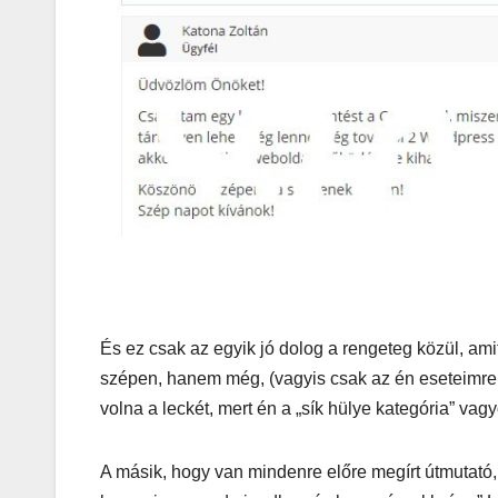
És ez csak az egyik jó dolog a rengeteg közül, ami
AUTÓ-MOTOR
szépen, hanem még, (vagyis csak az én eseteimre h
KGt Muss
volna a leckét, mert én a „sík hülye kategória” va
– Elektro
A másik, hogy van mindenre előre megírt útmutató,
erő arany