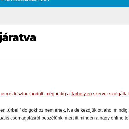
járatva
 nem is tesztnek indult, mégpedig a
Tarhely.eu
szerver szolgáltat
yen „űrbéli” dolgokhoz nem értek. Na de kezdjük ott ahol mindig 
tuális csomagolásról beszélünk, mert itt minden a nagy online t
SZÉPSÉG
CSAJOK
SZÉPSÉG
CSAJOK
SMINK