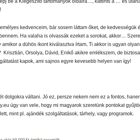
Lépj be a Kiegészítő tartományok oldalra…, kattints a … és után
n
1250 ST teszt
!
személyes kedvenceim, bár sosem láttam őket, de kedvességük 
bennem. Ha valaha is olvassák ezeket a sorokat, akkor… Szer
amikor a dühös ikont kiválasztva írtam, Ti akkor is ugyan olyan
 Krisztián, Orsolya, Dávid, Enikő akikre emlékszem, de biztos
gáltatást kapok, ami sajnos egyre kevesebb helyen van így!
rét dolgokra váltani. Jó ez, persze nekem nem ez a fontos, hane
.eu úgy van vele, hogy mi magyarok szeretünk pontokat gyűjtö
tt, mint pl. ajándék szolgáltatások, tárhely, vagy programok.
IT
MŰSZAKI
IT
MŰSZAKI