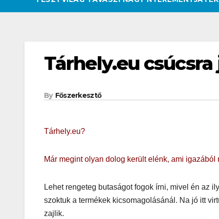
Tárhely.eu csúcsra 
By
Főszerkesztő
Tárhely.eu?
Már megint olyan dolog került elénk, ami igazából
Lehet rengeteg butaságot fogok írni, mivel én az il
szoktuk a termékek kicsomagolásánál. Na jó itt vir
zajlik.
CSAJOK
HATÁROKON TÚL