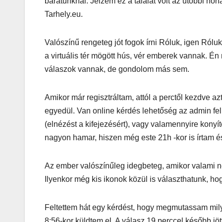
barátunknál. Jelzem ez a találat volt az utóbbi hón
Tarhely.eu.
Valószínű rengeteg jót fogok írni Róluk, igen Ról
a virtuális tér mögött hús, vér emberek vannak. É
válaszok vannak, de gondolom más sem.
AUDIO
MŰSZAKI
Thermalt
Amikor már regisztráltam, attól a perctől kezdve 
ARGENT 
egyedül. Van online kérdés lehetőség az admin felü
(elnézést a kifejezésért), vagy valamennyire kon
RGB 7.1
nagyon hamar, hiszen még este 21h -kor is írtam és
Surround
Az ember valószínűleg idegbeteg, amikor valami ne
Gaming
Ilyenkor még kis ikonok közül is választhatunk, h
Headset t
– amikor 
Feltettem hát egy kérdést, hogy megmutassam mily
8:56-kor küldtem el. A válasz 19 perccel később jö