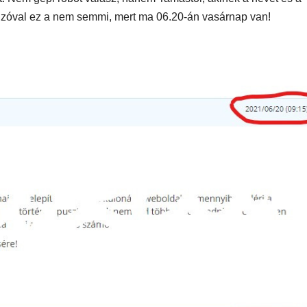
yleg
 Szóval ez a nem semmi, mert ma 06.20-án vasárnap van!
l
EGÉSZSÉG
ÉNIDŐ
NEKÜNK BEJÖTT
CSAJOK
HATÁRO
öd új
Te tudsz
Korres
újraéleszteni?
Széps
s a For
Hőség