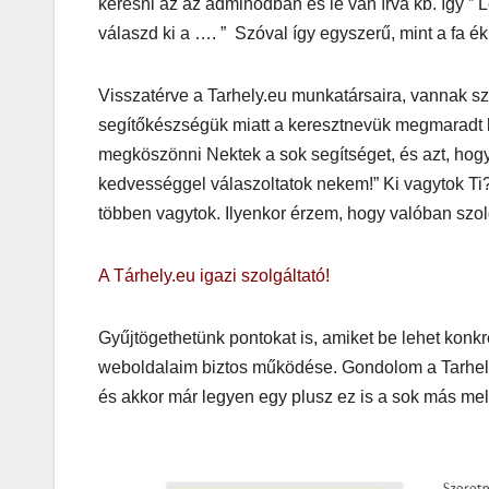
keresni az az adminodban és le van írva kb. így ” 
köntösbe
válaszd ki a …. ” Szóval így egyszerű, mint a fa ék
Visszatérve a Tarhely.eu munkatársaira, vannak 
segítőkészségük miatt a keresztnevük megmaradt 
megköszönni Nektek a sok segítséget, és azt, hogy 
kedvességgel válaszoltatok nekem!” Ki vagytok Ti?
többen vagytok. Ilyenkor érzem, hogy valóban szol
A Tárhely.eu igazi szolgáltató!
Gyűjtögethetünk pontokat is, amiket be lehet konk
weboldalaim biztos működése. Gondolom a Tarhely
és akkor már legyen egy plusz ez is a sok más melle
IT
MŰSZAKI