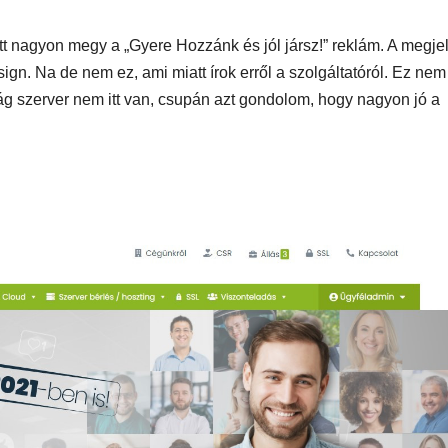
SUPERHAIR-
Szemö
tt nagyon megy a „Gyere Hozzánk és jól jársz!” reklám. A megje
polá
keratinos
laminá
ign. Na de nem ez, ami miatt írok erről a szolgáltatóról. Ez nem
Nyári
hőillesztés
meg m
lág szerver nem itt van, csupán azt gondolom, hogy nagyon jó a
n