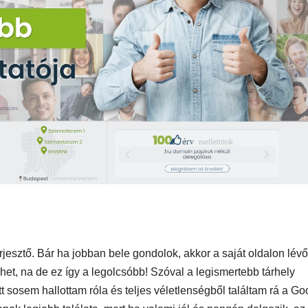
MEGKÓSTOLTUK
UTAZÁS
ÉTTEREM
MEGKÓ
k a
Waterdrop az
Déli P
et:
Avakas
teszt
osz
George
es
kanyonban
ség
rjesztő. Bár ha jobban bele gondolok, akkor a saját oldalon lévő
het, na de ez így a legolcsóbb! Szóval a legismertebb tárhely
t sosem hallottam róla és teljes véletlenségből találtam rá a Go