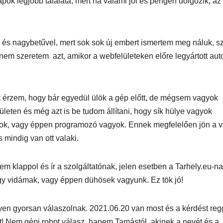
apok legjobb találata, mert ha valami jól és pengén dolgozik, az
uk és nagybetűvel, mert sok sok új embert ismertem meg náluk, s
n nem szeretem azt, amikor a webfelületeken előre legyártott au
AUDIO
MŰSZAKI
AUDIO
MŰSZAKI
ake
Sony WH-
Endorf
azt érzem, hogy bár egyedül ülök a gép előtt, de mégsem vagyok
H5
1000XM6 teszt
Solum
leten és még azt is be tudom állítani, hogy sík hülye vagyok
yítok, vagy éppen programozó vagyok. Ennek megfelelően jön a 
– amikor a zaj
Strea
 mindig van ott valaki.
egyszerűen
Onyx t
m klappol és ír a szolgáltatónak, jelen esetben a Tarhely.eu-na
eltűnik
ogy vidámak, vagy éppen dühösek vagyunk. Ez tök jó!
eszt
a
en gyorsan válaszolnak. 2021.06.20 van most és a kérdést reg
tt! Nem gépi robot válasz, hanem Tamástól, akinek a nevét és a