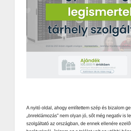
MEGKÓSTOLTUK
Teszteltü
Dr. Greek-
Óriási gir
és kellem
kerthelyi
Csepel
szívében
A nyitó oldal, ahogy említettem szép és bizalom ge
„önreklámozás” nem olyan jó, sőt még negatív is le
szolgáltató az országban, de ennek ellenére ezelőt