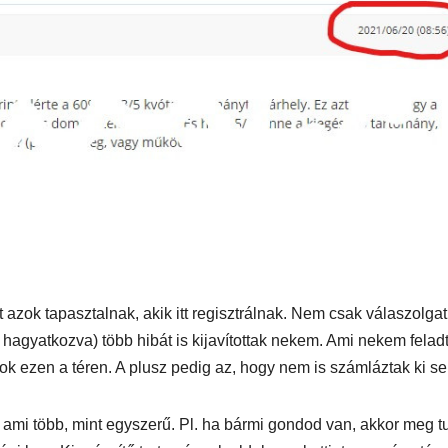
t azok tapasztalnak, akik itt regisztrálnak. Nem csak válaszolga
AUTÓ-MOTOR
AUTÓ-MOTOR
agyatkozva) több hibát is kijavítottak nekem. Ami nekem felad
o EV
Harley-
BMW 
gyok ezen a téren. A plusz pedig az, hogy nem is számláztak ki s
mos
Davidson®
1300GS
 ami több, mint egyszerű. Pl. ha bármi gondod van, akkor meg 
Pan America