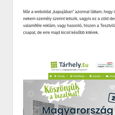
Korres-
Már a weboldal „kapujában” azonnal láttam, hogy i
Szépségá
nekem személy szerint tetszik, vagyis ez a zöld des
s a Forró 
valamiféle reklám, vagy hasonló, hiszen a Tesztvi
Hőségbe
csapat, de erre majd kicsit később kitérek.