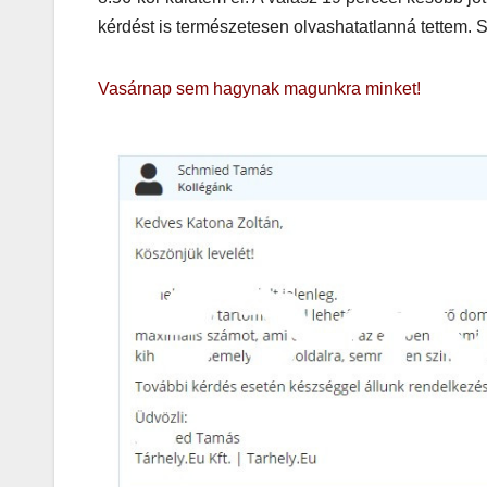
játék tén
kérdést is természetesen olvashatatlanná tettem.
megszóla
Vasárnap sem hagynak magunkra minket!
CSAJOK
HÍREK
A bőrönd
sztárja