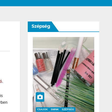
Szépség
ó.
is
érben
SZÉPSÉG
CSAJOK
SZÉPSÉG