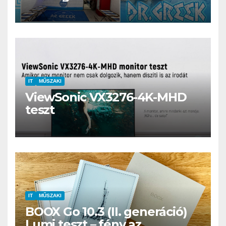
kerthelyiség Csepel szívében
IT
MŰSZAKI
ViewSonic VX3276-4K-MHD
teszt
IT
MŰSZAKI
BOOX Go 10.3 (II. generáció)
Lumi teszt – fény az