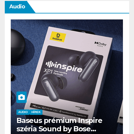
Audio
AUDIO
IT
MŰSZAKI
ENDORFY VIRO Plus USB