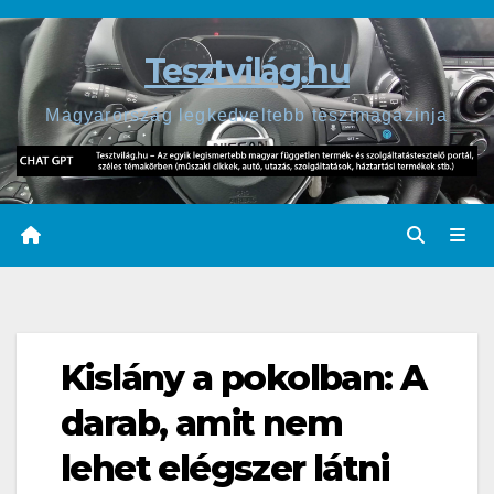
Skip
to
Tesztvilág.hu
content
Magyarország legkedveltebb tesztmagazinja
Kislány a pokolban: A
darab, amit nem
lehet elégszer látni