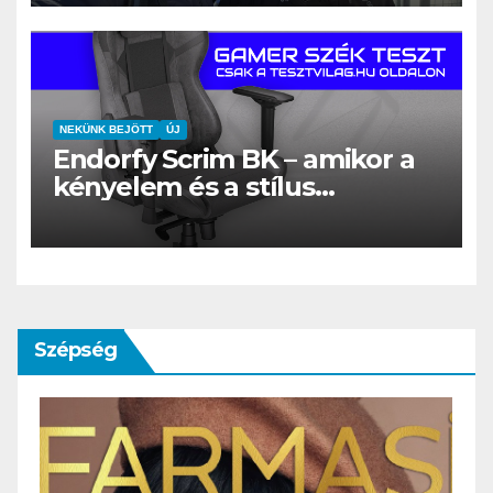
NEKÜNK BEJÖTT
ÚJ
Endorfy Scrim BK – amikor a
kényelem és a stílus
találkozik a gamer világgal
Szépség