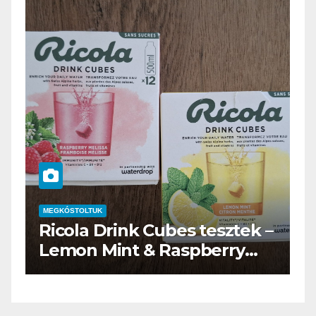
MEGKÓSTOLTUK
–
Waterdrop üdítő kapszula
teszt