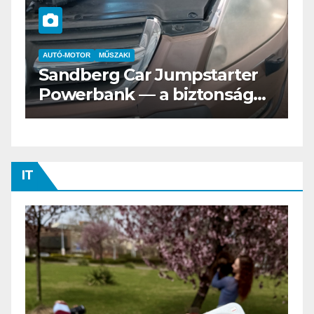
AUTÓ-MOTOR
ELEKTROMOS
Az új Nissan LEAF csak a
s
Tesztvilágra vár!
IT