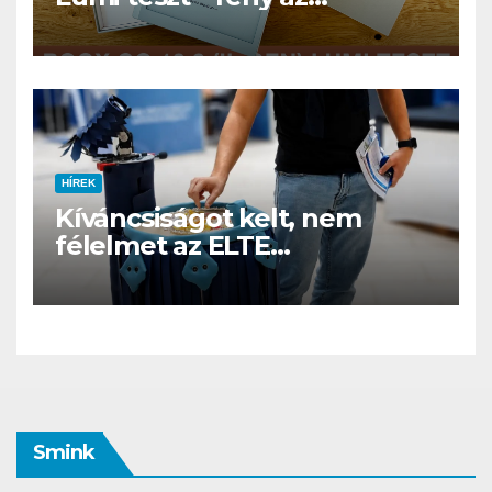
éjszakában, fél könyvtár a
családi csomagban
HÍREK
Kíváncsiságot kelt, nem
félelmet az ELTE
etológusainak felszolgáló
robotja
Smink