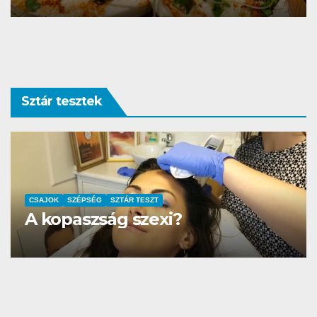
Sztár tesztek
AUTÓ-MOTOR
SZTÁR TESZT
DS3 és Zanzibár Rita