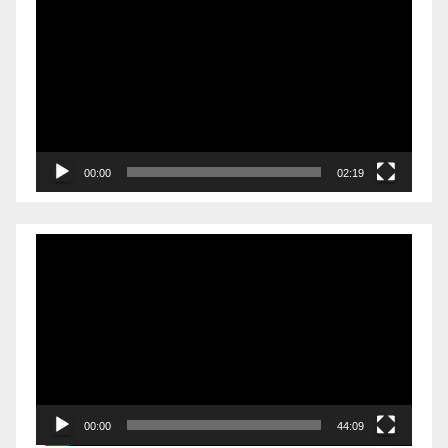
00:00
02:19
Videólejátszó
00:00
44:09