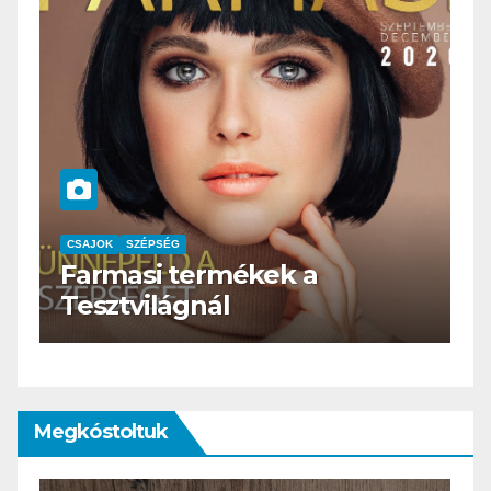
CSAJOK
SZÉPSÉG
HERBioticum
Megkóstoltuk