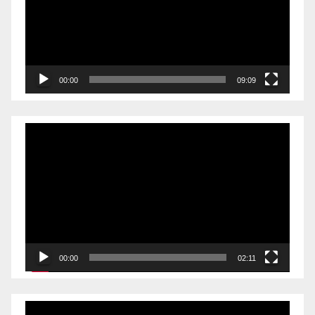
00:00
09:09
Videólejátszó
00:00
02:11
Videólejátszó