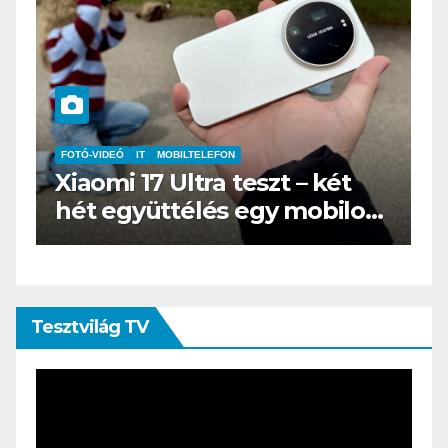
IT
MŰSZAKI
BOOX Go 10.3 teszt – Amikor
s
az e-book olvasó felnő, és
öltönyt húz
Tesztvilág TV
Videólejátszó