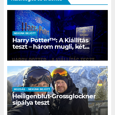
NEKÜNK BEJÖTT
Harry Potter™: A Kiállítás
teszt – három mugli, két
rajongó és egy varázslatos
nap Szentendrén
MOZGÁS
NEKÜNK BEJÖTT
Heiligenblut-Grossglockner
sípálya teszt