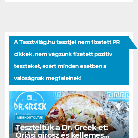
A Tesztvilág.hu tesztjei nem fizetett PR
cikkek, nem végzünk fizetett pozitív
teszteket, ezért minden esetben a
valóságnak megfelelnek!
MEGKÓSTOLTUK
Teszteltük a Dr. Greek-et:
Óriási girosz és kellemes