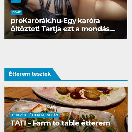
DIVAT
SZÉPSÉG
Gél lakk otthon? Naná, a
Brillbirddel simán!
Étterem tesztek
ÉTTEREM
La Villa Étterem és Pizzéria