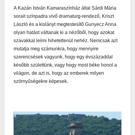
A Kazán István Kamaraszínház által Sárdi Mária
sorait színpadra vivő dramaturg-rendező, Kriszt
László és a kislányt megtestesítő Gunyecz Anna
olyan hatást váltanak ki a nézőből, hogy azokat
szavakkal leírni hihetetlenül nehéz. Nemcsak azt
mutatja meg számunkra, hogy mennyire
szerencsések vagyunk, hogy egy évszázaddal
később születtünk, vagy hogy most béke honol a
világon, de azt is, hogy az emberek milyen
szörnyűségekre képesek.