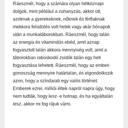
Ráeszmél, hogy a számára olyan hétköznapi
dolgok, mint például a zuhanyzás, akkor ott,
azoknak a gyerekeknek, nőknek és férfiaknak
mekkora felüdülés volt hetek vagy akár hónapok
után a munkatáborokban. Ráeszmél, hogy talán
az energia és vitamindús ebéd, amit aznap
fogyasztott talán akkora mennyiség volt, amit a
táborokban raboskodó zsidók talán egy heti
fogyasztása lehetett. Ráeszmél, hogy az emberi
gonoszság mennyire határtalan, és elgondolkozik
azon, hogy a színdarab egy valós történet.
Emberek ezrei, milliói éltek napról napra úgy, hogy
nem tudták, hogy lesz- e holnap, és ha egyáltalán
lesz, akkor mi fog rájuk várni.