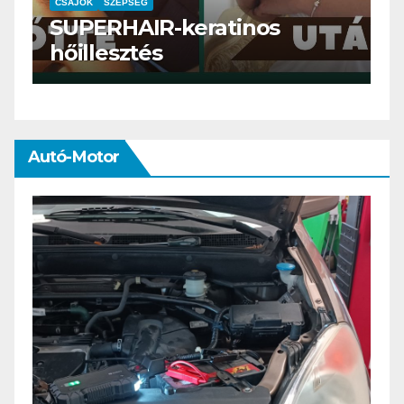
CSAJOK
SMINK
SZÉPSÉG
Szemöldök laminálás-az
meg mi?
Autó-Motor