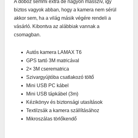
A doboz semmi extra de nagyon masszív, így
biztos vagyok abban, hogy a kamera nem sérül
akkor sem, ha a világ másik végére rendeli a
vásárló. Kibontva az alábbiak vannak a
csomagban.
Autós kamera LAMAX T6
GPS tartó 3M matricával
2× 3M cserematrica
Szivargyújtóba csatlakozó töltő
Mini USB PC kábel
Mini USB tápkábel (3m)
Kézikönyv és biztonsági utasítások
Textilzsák a kamera szállításához
Mikroszálas törlőkendő