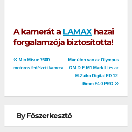
A kamerát a
LAMAX
hazai
forgalamzója biztosította!
Bejegyzés
Mio Mivue 760D
Már úton van az Olympus
motoros fedélzeti kamera
OM-D E-M1 Mark III és az
navigáció
M.Zuiko Digital ED 12-
45mm F4.0 PRO
By
Főszerkesztő