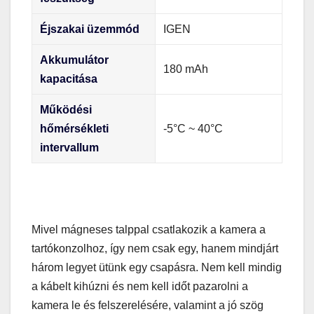
Éjszakai üzemmód
IGEN
Akkumulátor
180 mAh
kapacitása
Működési
hőmérsékleti
-5°C ~ 40°C
intervallum
Mivel mágneses talppal csatlakozik a kamera a
tartókonzolhoz, így nem csak egy, hanem mindjárt
három legyet ütünk egy csapásra. Nem kell mindig
a kábelt kihúzni és nem kell időt pazarolni a
kamera le és felszerelésére, valamint a jó szög