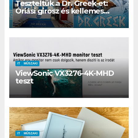
Teszteltük a Dr. Greek-et:
Óriási girosz és kellemes
kerthelyiség Csepel szívében
IT
MŰSZAKI
ViewSonic VX3276-4K-MHD
teszt
IT
MŰSZAKI