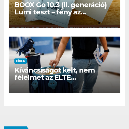
BOOX Go 10.3 (II. generáció)
Lumi teszt – fény az
éjszakában, fél könyvtár a
családi csomagban
HÍREK
Kíváncsiságot kelt, nem
félelmet az ELTE
etológusainak felszolgáló
robotja