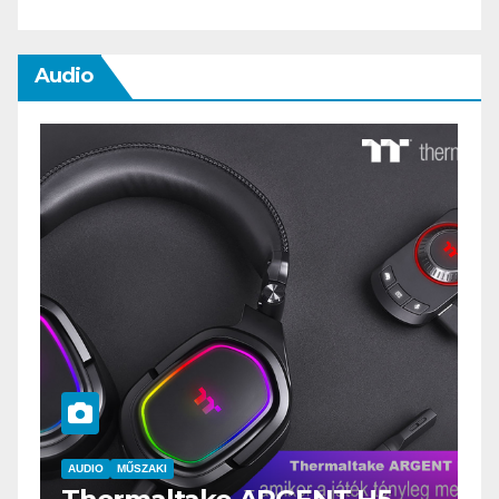
Audio
AUDIO
MŰSZAKI
A