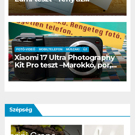
éjszakában, fél könyvtár a
családi csomagban
FOTÓ-VIDEÓ
MOBILTELEFON
MŰSZAKI
ÚJ
Xiaomi 17 Ultra Photography
Kit Pro teszt –Marokkó, por,
hegyek és az a
bizonyospillanat, amikor nem
hiányzik afényképezőgép
Szépség