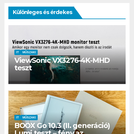
Különleges és érdekes
IT
MŰSZAKI
ViewSonic VX3276-4K-MHD
teszt
IT
MŰSZAKI
BOOX Go 10.3 (II. generáció)
Lumi teszt – fény az