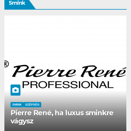
Smink
CSAJOK
SMINK
SZÉPSÉG
Hean sminktermékek, TESZT