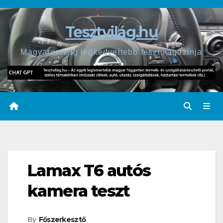
Skip
to
Tesztvilág.hu
content
Magyarország legkedveltebb tesztmagazinja
Lamax T6 autós
kamera teszt
By
Főszerkesztő