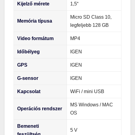
Kijelző mérete
1,5“
Micro SD Class 10,
Memória típusa
legfeljebb 128 GB
Video formátum
MP4
Időbélyeg
IGEN
GPS
IGEN
G-sensor
IGEN
Kapcsolat
WiFi / mini USB
MS Windows / MAC
Operációs rendszer
OS
Bemeneti
5 V
feszültség