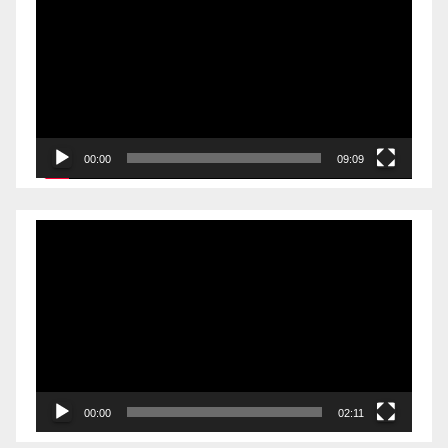
00:00
09:09
Videólejátszó
00:00
02:11