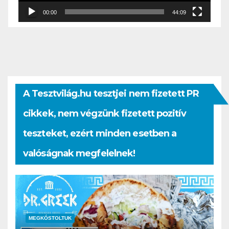
00:00
44:09
A Tesztvilág.hu tesztjei nem fizetett PR
cikkek, nem végzünk fizetett pozitív
teszteket, ezért minden esetben a
valóságnak megfelelnek!
MEGKÓSTOLTUK