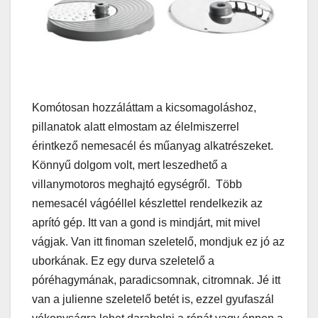
Komótosan hozzáláttam a kicsomagoláshoz,
pillanatok alatt elmostam az élelmiszerrel
érintkező nemesacél és műanyag alkatrészeket.
Könnyű dolgom volt, mert leszedhető a
villanymotoros meghajtó egységről. Több
nemesacél vágóéllel készlettel rendelkezik az
aprító gép. Itt van a gond is mindjárt, mit mivel
vágjak. Van itt finoman szeletelő, mondjuk ez jó az
uborkának. Ez egy durva szeletelő a
póréhagymának, paradicsomnak, citromnak. Jé itt
van a julienne szeletelő betét is, ezzel gyufaszál