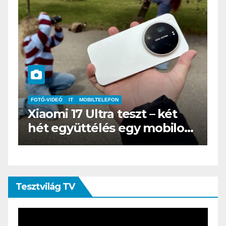
IT
MŰSZAKI
BOOX Go 10.3 teszt – Amikor
s
az e-book olvasó felnő, és
öltönyt húz
Tesztvilág TV
Videólejátszó