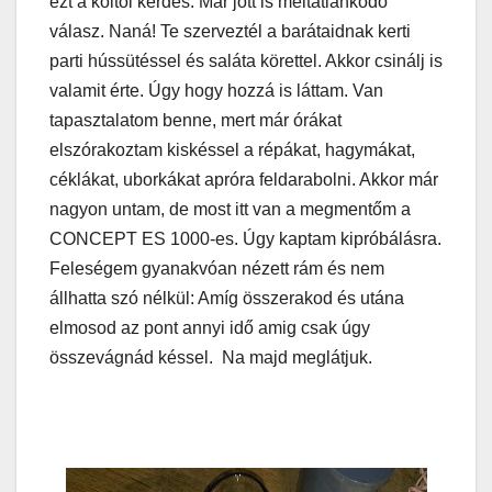
ezt a költői kérdés. Már jött is méltatlankodó
válasz. Naná! Te szerveztél a barátaidnak kerti
parti hússütéssel és saláta körettel. Akkor csinálj is
valamit érte. Úgy hogy hozzá is láttam. Van
tapasztalatom benne, mert már órákat
elszórakoztam kiskéssel a répákat, hagymákat,
céklákat, uborkákat apróra feldarabolni. Akkor már
nagyon untam, de most itt van a megmentőm a
CONCEPT ES 1000-es. Úgy kaptam kipróbálásra.
Feleségem gyanakvóan nézett rám és nem
állhatta szó nélkül: Amíg összerakod és utána
elmosod az pont annyi idő amig csak úgy
összevágnád késsel. Na majd meglátjuk.