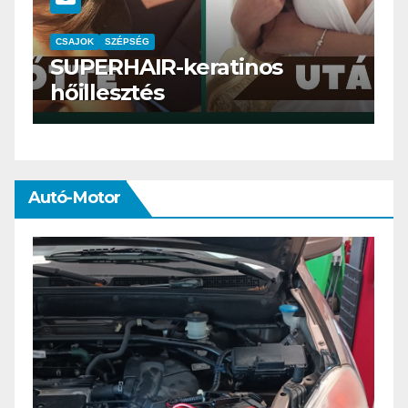
CSAJOK
SMINK
SZÉPSÉG
Szemöldök laminálás-az
meg mi?
Autó-Motor