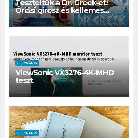
Teszteltük a Dr. Greek-et:
Óriási girosz és kellemes
kerthelyiség Csepel szívében
IT
MŰSZAKI
ViewSonic VX3276-4K-MHD
teszt
IT
MŰSZAKI