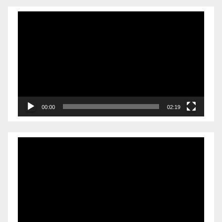
Videólejátszó
00:00
02:19
Videólejátszó