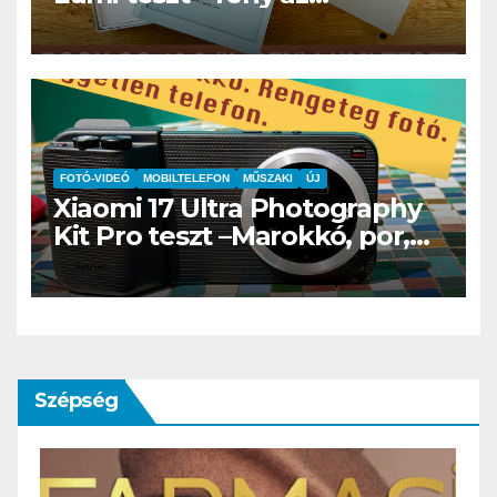
éjszakában, fél könyvtár a
családi csomagban
FOTÓ-VIDEÓ
MOBILTELEFON
MŰSZAKI
ÚJ
Xiaomi 17 Ultra Photography
Kit Pro teszt –Marokkó, por,
hegyek és az a
bizonyospillanat, amikor nem
hiányzik afényképezőgép
Szépség