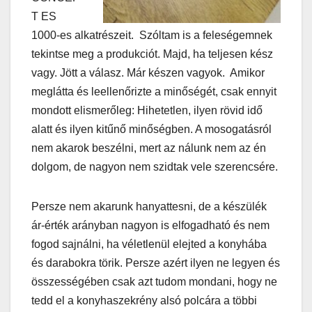
T ES
1000-es alkatrészeit. Szóltam is a feleségemnek
tekintse meg a produkciót. Majd, ha teljesen kész
vagy. Jött a válasz. Már készen vagyok. Amikor
meglátta és leellenőrizte a minőségét, csak ennyit
mondott elismerőleg: Hihetetlen, ilyen rövid idő
alatt és ilyen kitűnő minőségben. A mosogatásról
nem akarok beszélni, mert az nálunk nem az én
dolgom, de nagyon nem szidtak vele szerencsére.
Persze nem akarunk hanyattesni, de a készülék
ár-érték arányban nagyon is elfogadható és nem
fogod sajnálni, ha véletlenül elejted a konyhába
és darabokra törik. Persze azért ilyen ne legyen és
összességében csak azt tudom mondani, hogy ne
tedd el a konyhaszekrény alsó polcára a többi