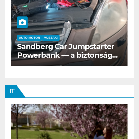
AUTÓ-MOTOR
ELEKTROMOS
Az új Nissan LEAF csak a
s
Tesztvilágra vár!
IT