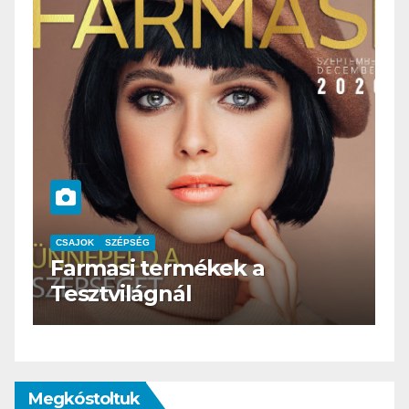
CSAJOK
SZÉPSÉG
HERBioticum
Megkóstoltuk