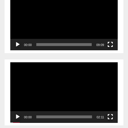
00:00
09:09
Videólejátszó
00:00
02:11