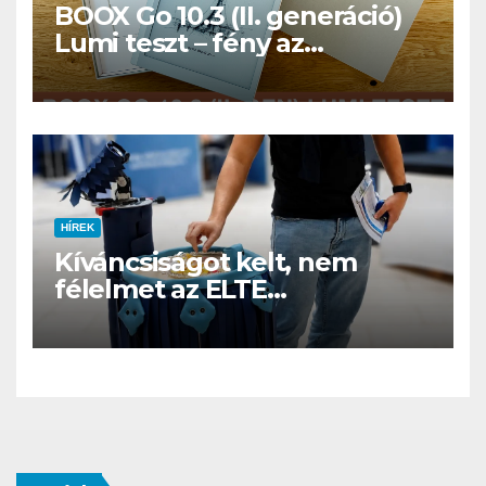
BOOX Go 10.3 (II. generáció)
Lumi teszt – fény az
éjszakában, fél könyvtár a
családi csomagban
HÍREK
Kíváncsiságot kelt, nem
félelmet az ELTE
etológusainak felszolgáló
robotja