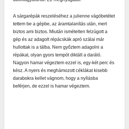
A sárgarépák reszeléséhez a julienne vágóbetétet
tettem be a gépbe, az áramtalanítás után, mert
biztos ami biztos. Miután ismételten felzúgott a
gép és az adagolt répácskák apró szálai már
hullottak is a tálba. Nem győztem adagolni a
répákat, olyan gyors tempót diktált a daráló.
Nagyon hamar végeztem ezzel is, egy-két perc és
kész. A nyers és meghámozott céklákat kisebb
darabokra kellet vágnom, hogy a nyílásba
beférjen, de ezzel is hamar végeztem.