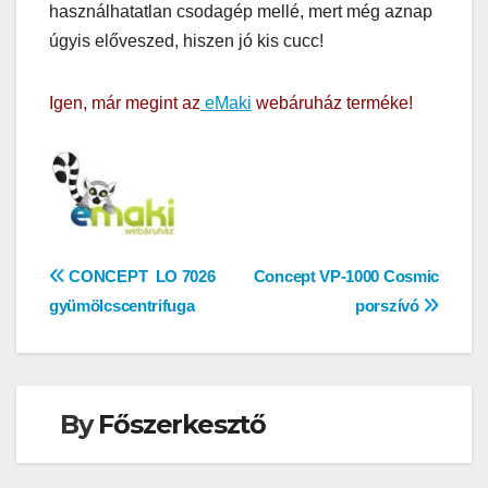
használhatatlan csodagép mellé, mert még aznap
úgyis előveszed, hiszen jó kis cucc!
Igen, már megint az
eMaki
webáruház terméke!
Bejegyzés
CONCEPT LO 7026
Concept VP-1000 Cosmic
gyümölcscentrifuga
porszívó
navigáció
By
Főszerkesztő