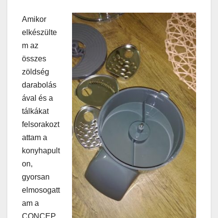
Amikor
elkészülte
m az
összes
zöldség
darabolás
ával és a
tálkákat
felsorakozt
attam a
konyhapult
on,
gyorsan
elmosogatt
am a
CONCEP