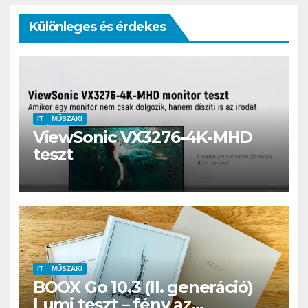
Különleges és érdekes
IT
MŰSZAKI
ViewSonic VX3276-4K-MHD
teszt
IT
MŰSZAKI
BOOX Go 10.3 (II. generáció)
Lumi teszt – fény az