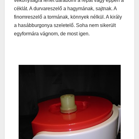
vékonyságra lehet darabolni a répát vagy éppen a
céklát. A durvareszelő a hagymának, sajtnak. A
finomreszelő a tormának, könnyek nélkül. A király
a hasábburgonya szeletelő. Soha nem sikerült
egyformára vágnom, de most igen.