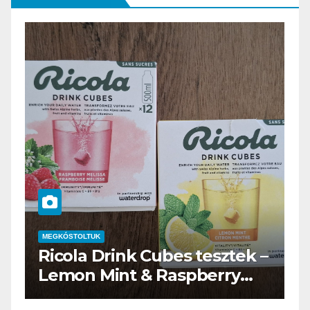
MEGKÓSTOLTUK
–
Waterdrop üdítő kapszula
teszt