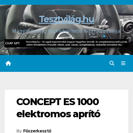
Skip
to
Tesztvilág.hu
content
Magyarország legkedveltebb tesztmagazinja
CONCEPT ES 1000
elektromos aprító
By
Főszerkesztő