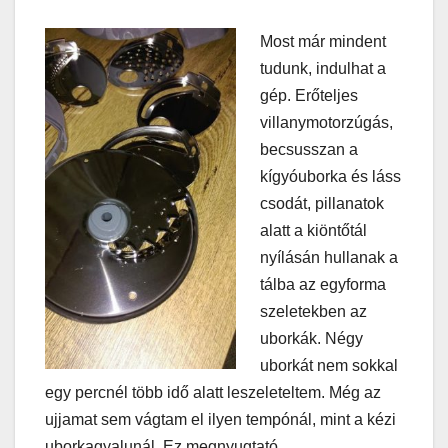
Most már mindent
tudunk, indulhat a
gép. Erőteljes
villanymotorzúgás,
becsusszan a
kígyóuborka és láss
csodát, pillanatok
alatt a kiöntőtál
nyílásán hullanak a
tálba az egyforma
szeletekben az
uborkák. Négy
uborkát nem sokkal
egy percnél több idő alatt leszeleteltem. Még az
ujjamat sem vágtam el ilyen tempónál, mint a kézi
uborkagyalunál. Ez megnyugtató.