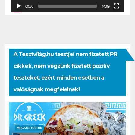
00:00
44:09
A Tesztvilág.hu tesztjei nem fizetett PR
cikkek, nem végzünk fizetett pozitív
teszteket, ezért minden esetben a
valóságnak megfelelnek!
MEGKÓSTOLTUK