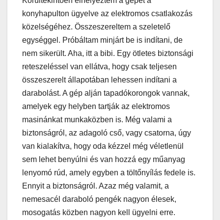
Körültekintően elhelyeztem a gépet a
konyhapulton ügyelve az elektromos csatlakozás
közelségéhez. Összeszereltem a szeletelő
egységgel. Próbáltam minjárt be is indítani, de
nem sikerült. Aha, itt a bibi. Egy ötletes biztonsági
reteszeléssel van ellátva, hogy csak teljesen
összeszerelt állapotában lehessen indítani a
darabolást. A gép alján tapadókorongok vannak,
amelyek egy helyben tartják az elektromos
masinánkat munkaközben is. Még valami a
biztonságról, az adagoló cső, vagy csatorna, úgy
van kialakítva, hogy oda kézzel még véletlenül
sem lehet benyúlni és van hozzá egy műanyag
lenyomó rúd, amely egyben a töltőnyílás fedele is.
Ennyit a biztonságról. Azaz még valamit, a
nemesacél daraboló pengék nagyon élesek,
mosogatás közben nagyon kell ügyelni erre.