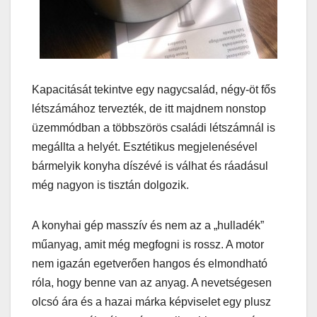
Kapacitását tekintve egy nagycsalád, négy-öt fős
létszámához tervezték, de itt majdnem nonstop
üzemmódban a többszörös családi létszámnál is
megállta a helyét. Esztétikus megjelenésével
bármelyik konyha díszévé is válhat és ráadásul
még nagyon is tisztán dolgozik.
A konyhai gép masszív és nem az a „hulladék”
műanyag, amit még megfogni is rossz. A motor
nem igazán egetverően hangos és elmondható
róla, hogy benne van az anyag. A nevetségesen
olcsó ára és a hazai márka képviselet egy plusz