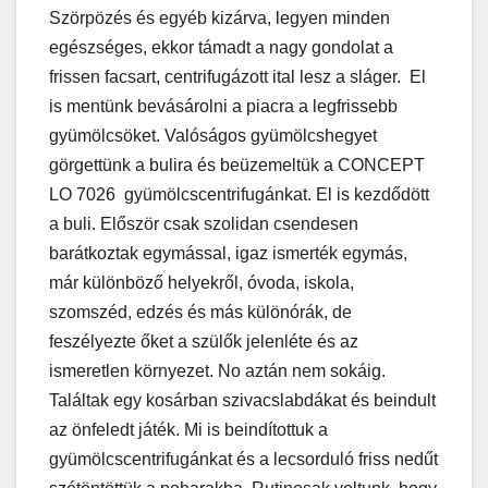
Szörpözés és egyéb kizárva, legyen minden
egészséges, ekkor támadt a nagy gondolat a
frissen facsart, centrifugázott ital lesz a sláger. El
is mentünk bevásárolni a piacra a legfrissebb
gyümölcsöket. Valóságos gyümölcshegyet
görgettünk a bulira és beüzemeltük a CONCEPT
LO 7026 gyümölcscentrifugánkat. El is kezdődött
a buli. Először csak szolidan csendesen
barátkoztak egymással, igaz ismerték egymás,
már különböző helyekről, óvoda, iskola,
szomszéd, edzés és más különórák, de
feszélyezte őket a szülők jelenléte és az
ismeretlen környezet. No aztán nem sokáig.
Találtak egy kosárban szivacslabdákat és beindult
az önfeledt játék. Mi is beindítottuk a
gyümölcscentrifugánkat és a lecsorduló friss nedűt