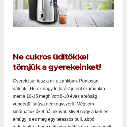
Ne cukros üdítőkkel
tömjük a gyerekeinket!
Gyerekzsúr lesz a mi utcánkban. Pontosan
nálunk. Hú ez nagy fejtörést jelent számunkra,
mert a 10-15 meghívott 8-10 éves apróság
vendégül látása nem egyszerű. Mégsem
kínálhatjuk őket pálinkával. Mivel nagy a kert és
amúgy is ez még egy teraszos buli, abból
indultunk ki, hogy sok rohangálás és ezzel együtt