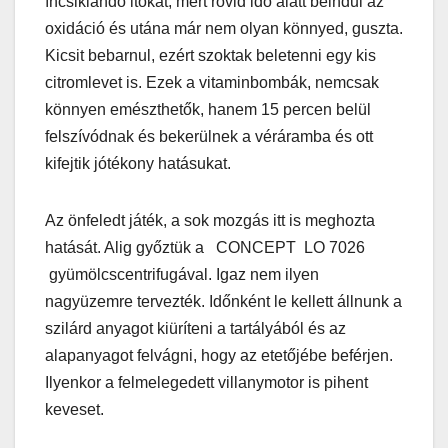
íncsiklandó itókát, mert rövid idő alatt beindul az
oxidáció és utána már nem olyan könnyed, guszta.
Kicsit bebarnul, ezért szoktak beletenni egy kis
citromlevet is. Ezek a vitaminbombák, nemcsak
könnyen emészthetők, hanem 15 percen belül
felszívódnak és bekerülnek a véráramba és ott
kifejtik jótékony hatásukat.
Az önfeledt játék, a sok mozgás itt is meghozta
hatását. Alig győztük a CONCEPT LO 7026
gyümölcscentrifugával. Igaz nem ilyen
nagyüzemre tervezték. Időnként le kellett állnunk a
szilárd anyagot kiüríteni a tartályából és az
alapanyagot felvágni, hogy az etetőjébe beférjen.
Ilyenkor a felmelegedett villanymotor is pihent
keveset.