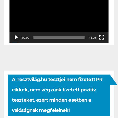
00:00
44:09
A Tesztvilág.hu tesztjei nem fizetett PR
cikkek, nem végzünk fizetett pozitív
teszteket, ezért minden esetben a
valóságnak megfelelnek!