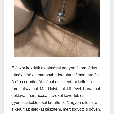
Először kezdtük az almával nagyon finom lédús
almák bírták a magasabb fordulatszámon járatást.
A répa cenrifugálásánál csökkenteni kellett a
fordulatszámot. Majd folytattuk körtével, banánnal,
céklával, naranccsal. Ezeket kevertük és
gyümölcskoktélokat kreáltunk. Nagyon ízletesre
sikerült az italokat készíteni, mert fogyott is bőven.