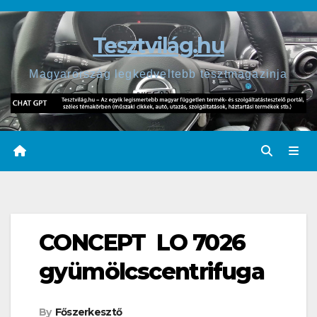
Skip
to
Tesztvilág.hu
content
Magyarország legkedveltebb tesztmagazinja
CONCEPT LO 7026
gyümölcscentrifuga
By
Főszerkesztő