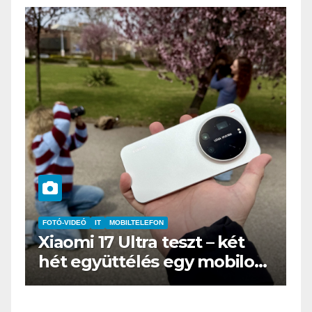
IT
MŰSZAKI
BOOX Go 10.3 teszt – Amikor
s
az e-book olvasó felnő, és
öltönyt húz