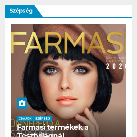
Szépség
CSAJOK
SZÉPSÉG
HERBioticum