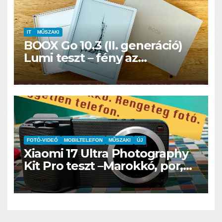
IT
MŰSZAKI
BOOX Go 10.3 (II. generáció)
Lumi teszt – fény az
éjszakában, fél könyvtár a
családi csomagban
FOTÓ-VIDEÓ
MOBILTELEFON
MŰSZAKI
ÚJ
Xiaomi 17 Ultra Photography
Kit Pro teszt –Marokkó, por,
hegyek és az a
bizonyospillanat, amikor nem
hiányzik afényképezőgép