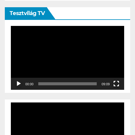
Tesztvilág TV
Videólejátszó
00:00
09:09
Videólejátszó