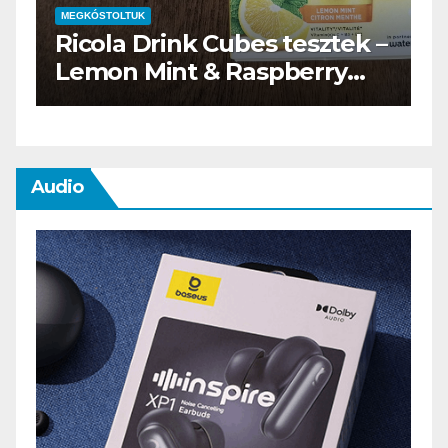
MEGKÓSTOLTUK
–
Waterdrop üdítő kapszula
teszt
Audio