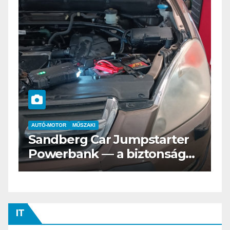
AUTÓ-MOTOR
ELEKTROMOS
Az új Nissan LEAF csak a
s
Tesztvilágra vár!
IT