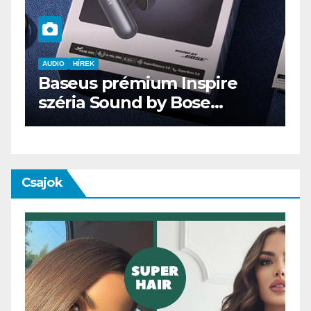
AUDIO
IT
MŰSZAKI
ENDORFY VIRO Plus USB
Csajok