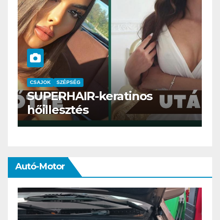
CSAJOK
SMINK
SZÉPSÉG
Szemöldök laminálás-az
meg mi?
Autó-Motor