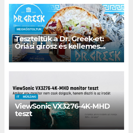
MEGKÓSTOLTUK
Teszteltük a Dr. Greek-et:
Óriási girosz és kellemes
kerthelyiség Csepel szívében
IT
MŰSZAKI
ViewSonic VX3276-4K-MHD
teszt