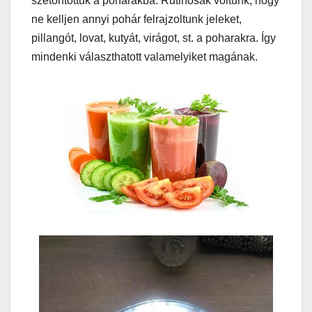
szétöntöttük a poharakba. Rutinosak voltunk, hogy
ne kelljen annyi pohár felrajzoltunk jeleket,
pillangót, lovat, kutyát, virágot, st. a poharakra. Így
mindenki választhatott valamelyiket magának.