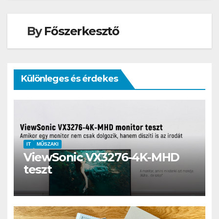
By
Főszerkesztő
Különleges és érdekes
IT
MŰSZAKI
ViewSonic VX3276-4K-MHD
teszt