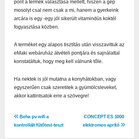
pont a termék választása mellett, hiszen a gép
mosolyt csal nem csak a mi, hanem a gyerkeink
arcára is egy -egy jól sikerült vitamindús koktél
fogyasztása közben.
A terméket egy alapos tisztítás után visszavittuk az
eMaki webáruház átvételi pontjára és sajnálattal
konstatáltuk, hogy meg kell válnunk tőle.
Ha nektek is jól mutatna a konyhátokban, vagy
egyszerűen csak szeretitek a gyümölcsleveket,
akkor kattintsatok erre a szövegre!
Bejegyzés
Beha pv wifi a
CONCEPT ES 1000
kontrollált fűtőtest-teszt
elektromos aprító
navigáció