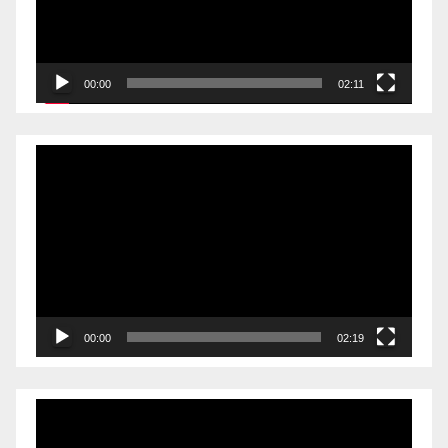
00:00
02:11
Videólejátszó
00:00
02:19
Videólejátszó