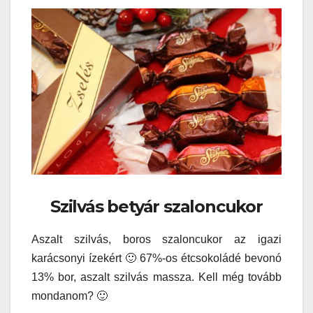
Szilvás betyár szaloncukor
Aszalt szilvás, boros szaloncukor az igazi
karácsonyi ízekért 🙂 67%-os étcsokoládé bevonó
13% bor, aszalt szilvás massza. Kell még tovább
mondanom? 🙂