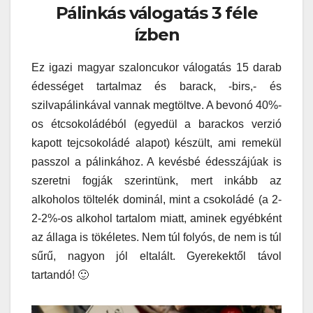
Pálinkás válogatás 3 féle
ízben
Ez igazi magyar szaloncukor válogatás 15 darab
édességet tartalmaz és barack, -birs,- és
szilvapálinkával vannak megtöltve. A bevonó 40%-
os étcsokoládéból (egyedül a barackos verzió
kapott tejcsokoládé alapot) készült, ami remekül
passzol a pálinkához. A kevésbé édesszájúak is
szeretni fogják szerintünk, mert inkább az
alkoholos töltelék dominál, mint a csokoládé (a 2-
2-2%-os alkohol tartalom miatt, aminek egyébként
az állaga is tökéletes. Nem túl folyós, de nem is túl
sűrű, nagyon jól eltalált. Gyerekektől távol
tartandó! 🙂