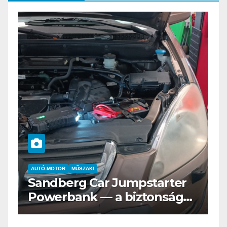
AUTÓ-MOTOR
ELEKTROMOS
Az új Nissan LEAF csak a
s
Tesztvilágra vár!