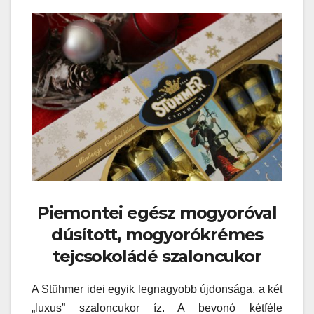
Piemontei egész mogyoróval
dúsított, mogyorókrémes
tejcsokoládé szaloncukor
A Stühmer idei egyik legnagyobb újdonsága, a két
„luxus” szaloncukor íz. A bevonó kétféle