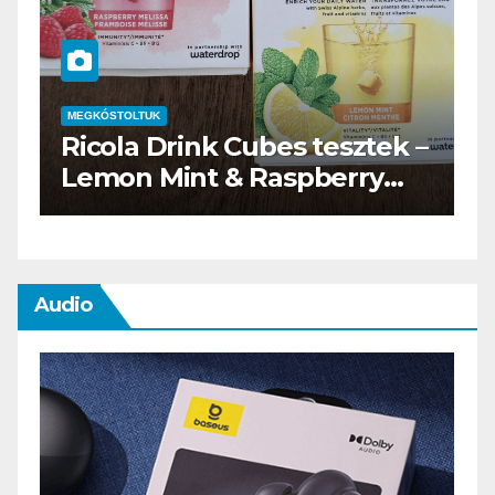
MEGKÓSTOLTUK
–
Waterdrop üdítő kapszula
teszt
Audio