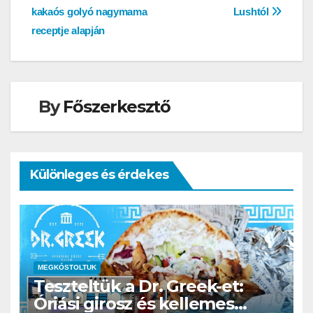
kakaós golyó nagymama
Lushtól
navigáció
receptje alapján
By
Főszerkesztő
Különleges és érdekes
MEGKÓSTOLTUK
Teszteltük a Dr. Greek-et:
Óriási girosz és kellemes