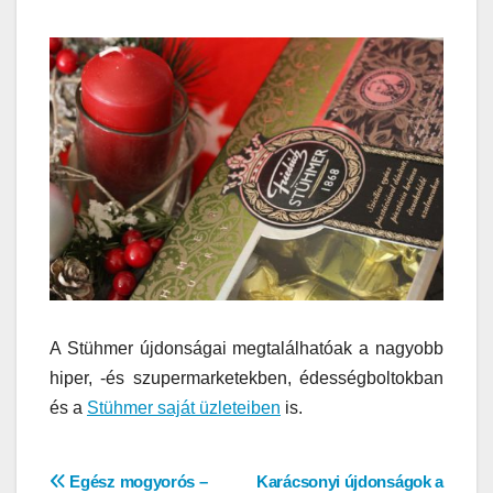
A Stühmer újdonságai megtalálhatóak a nagyobb
hiper, -és szupermarketekben, édességboltokban
és a
Stühmer saját üzleteiben
is.
Bejegyzés
Egész mogyorós –
Karácsonyi újdonságok a