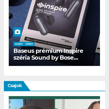
AUDIO
IT
MŰSZAKI
ENDORFY VIRO Plus USB
Csajok