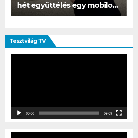
s
az e-book olvasó felnő, és
öltönyt húz
Tesztvilág TV
Videólejátszó
00:00
09:09
Videólejátszó