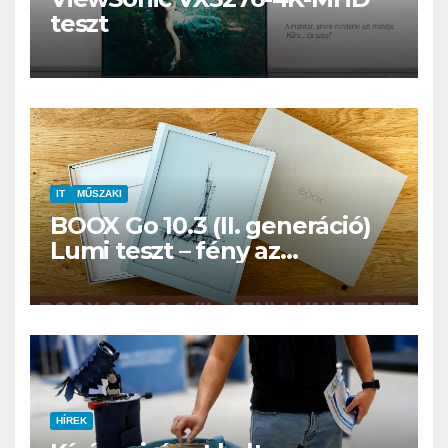
teszt
IT
MŰSZAKI
BOOX Go 10.3 (II. generáció)
Lumi teszt – fény az
éjszakában, fél könyvtár a
családi csomagban
HÍREK