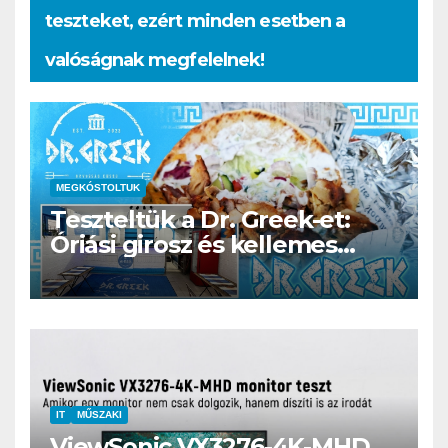
teszteket, ezért minden esetben a
valóságnak megfelelnek!
MEGKÓSTOLTUK
Teszteltük a Dr. Greek-et:
Óriási girosz és kellemes
kerthelyiség Csepel szívében
IT
MŰSZAKI
ViewSonic VX3276-4K-MHD