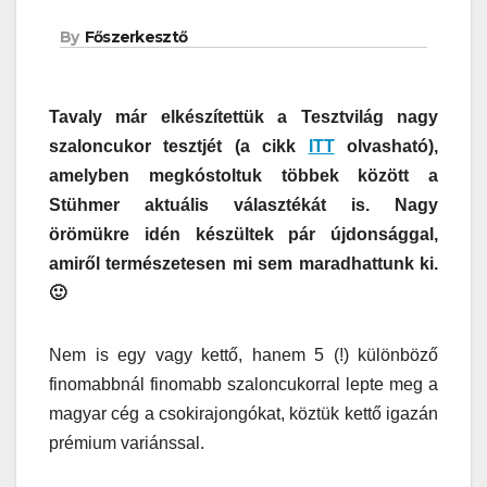
By
Főszerkesztő
Tavaly már elkészítettük a Tesztvilág nagy
szaloncukor tesztjét (a cikk
ITT
olvasható),
amelyben megkóstoltuk többek között a
Stühmer aktuális választékát is. Nagy
örömükre idén készültek pár újdonsággal,
amiről természetesen mi sem maradhattunk ki.
🙂
Nem is egy vagy kettő, hanem 5 (!) különböző
finomabbnál finomabb szaloncukorral lepte meg a
magyar cég a csokirajongókat, köztük kettő igazán
prémium variánssal.