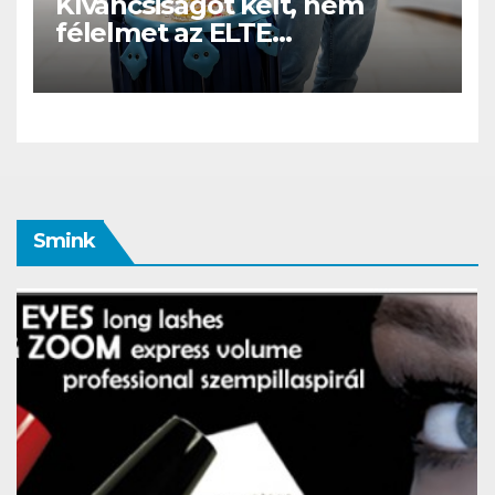
Kíváncsiságot kelt, nem
félelmet az ELTE
etológusainak felszolgáló
robotja
Smink