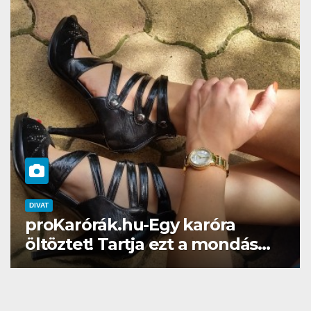
DIVAT
SZÉPSÉG
Gél lakk otthon? Naná, a
Brillbirddel simán!