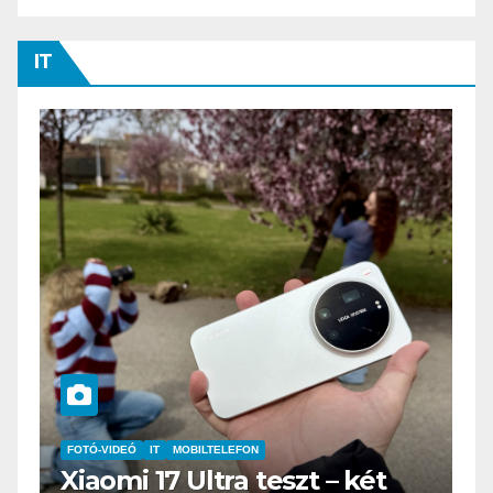
IT
IT
MŰSZAKI
BOOX Go 10.3 teszt – Amikor