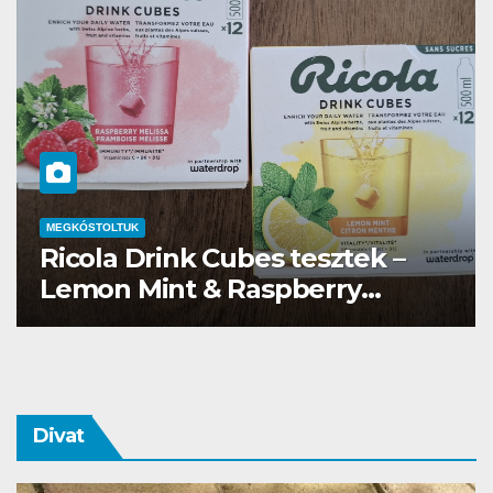
MEGKÓSTOLTUK
Waterdrop üdítő kapszula teszt
Divat