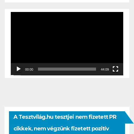
Videólejátszó
00:00
44:09
A Tesztvilág.hu tesztjei nem fizetett PR
cikkek, nem végzünk fizetett pozitív