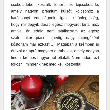
csokoládéból készült, fehér-, és tejcsokoládé,
amely nagyon prémium külsőt kölcsönöz a
karácsonyi édességnek. Igazi különlegesség,
hogy mindegyik darab egész mogyorót tartalmaz,
amivel én eddig nem találkoztam az egész
szaloncukor piacon (pedig nagy rajongóként
kóstoltam már ezt-azt…)! Magában a krémben is
érezni az apró mogyoró darabokat, amely nagyon
finom, krémes nagyon jól eltalált. Nem tudom ezt
fokozni, mindenkinek meg kell kóstolnia!