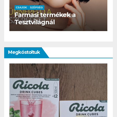
CSAJOK
SZÉPSÉG
HERBioticum
Megkóstoltuk