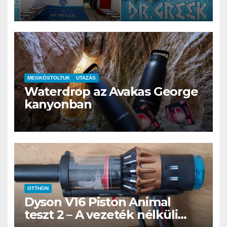
kerthelyiség Csepel szívében
MEGKÓSTOLTUK
UTAZÁS
Waterdrop az Avakas George
kanyonban
OTTHON
Dyson V16 Piston Animal
teszt 2 – A vezeték nélküli