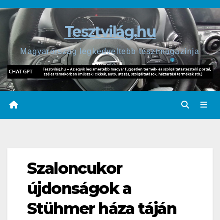
Skip
to
Tesztvilág.hu
content
Magyarország legkedveltebb tesztmagazinja
Szaloncukor
újdonságok a
Stühmer háza táján