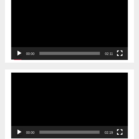
00:00
02:11
Videólejátszó
00:00
02:19