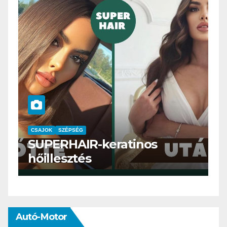
CSAJOK
SMINK
SZÉPSÉG
Szemöldök laminálás-az
meg mi?
Autó-Motor