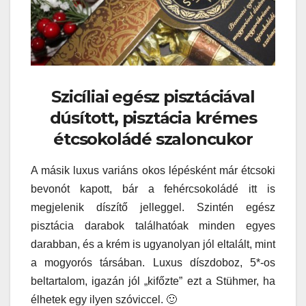
Szicíliai egész pisztáciával
dúsított, pisztácia krémes
étcsokoládé szaloncukor
A másik luxus variáns okos lépésként már étcsoki
bevonót kapott, bár a fehércsokoládé itt is
megjelenik díszítő jelleggel. Szintén egész
pisztácia darabok találhatóak minden egyes
darabban, és a krém is ugyanolyan jól eltalált, mint
a mogyorós társában. Luxus díszdoboz, 5*-os
beltartalom, igazán jól „kifőzte” ezt a Stühmer, ha
élhetek egy ilyen szóviccel. 🙂