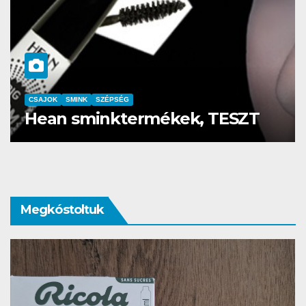
CSAJOK
SMINK
SZÉPSÉG
Szemöldök laminálás-az meg
mi?
Megkóstoltuk