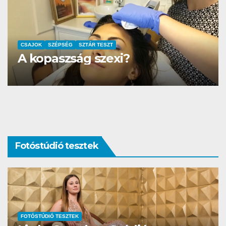
AUTÓ-MOTOR
SZTÁR TESZT
DS3 és Zanzibár Rita
Fotóstúdió tesztek
FOTÓSTÚDIÓ TESZTEK