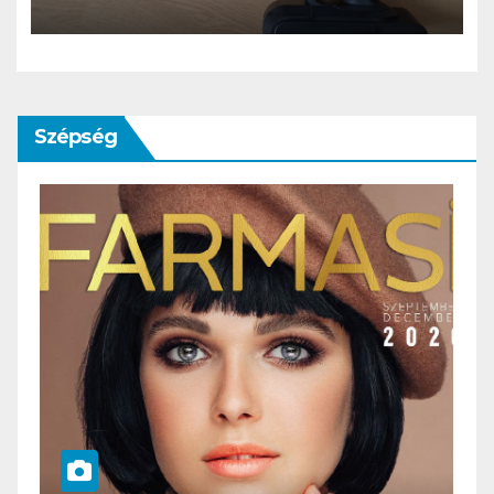
porszívó, ami új szintre emeli
a kutyaszőr eltávolítást
Szépség