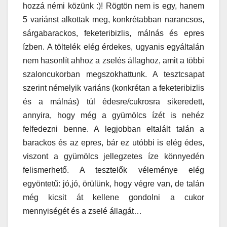
hozzá némi közünk :)! Rögtön nem is egy, hanem
5 variánst alkottak meg, konkrétabban narancsos,
sárgabarackos, feketeribizlis, málnás és epres
ízben. A töltelék elég érdekes, ugyanis egyáltalán
nem hasonlít ahhoz a zselés állaghoz, amit a többi
szaloncukorban megszokhattunk. A tesztcsapat
szerint némelyik variáns (konkrétan a feketeribizlis
és a málnás) túl édesre/cukrosra sikeredett,
annyira, hogy még a gyümölcs ízét is nehéz
felfedezni benne. A legjobban eltalált talán a
barackos és az epres, bár ez utóbbi is elég édes,
viszont a gyümölcs jellegzetes íze könnyedén
felismerhető. A tesztelők véleménye elég
egyöntetű: jó,jó, örülünk, hogy végre van, de talán
még kicsit át kellene gondolni a cukor
mennyiségét és a zselé állagát…