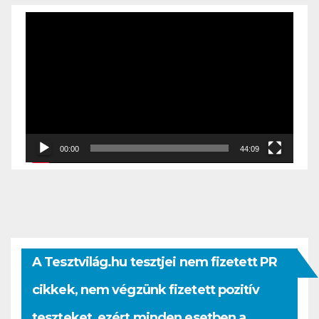
Videólejátszó
00:00
44:09
A Tesztvilág.hu tesztjei nem fizetett PR
cikkek, nem végzünk fizetett pozitív
teszteket, ezért minden esetben a