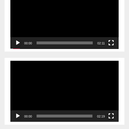
00:00
02:11
Videólejátszó
00:00
02:19