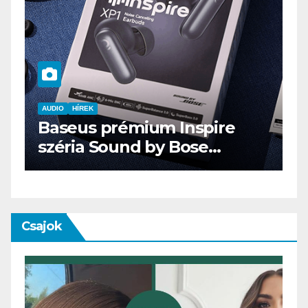
AUDIO
IT
MŰSZAKI
ENDORFY VIRO Plus USB
Csajok