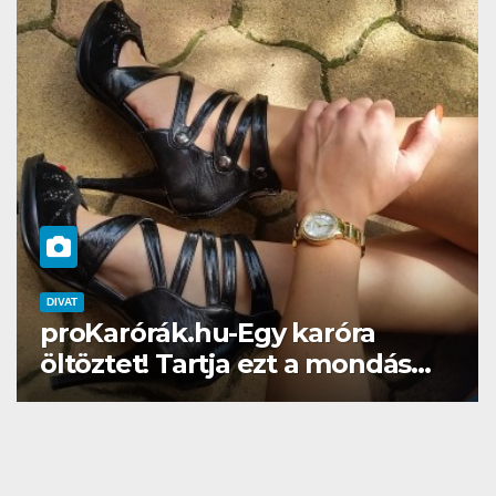
DIVAT
SZÉPSÉG
Gél lakk otthon? Naná, a
Brillbirddel simán!