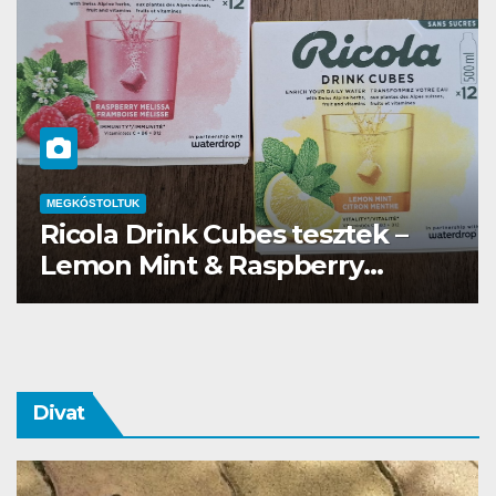
MEGKÓSTOLTUK
Waterdrop üdítő kapszula teszt
Divat