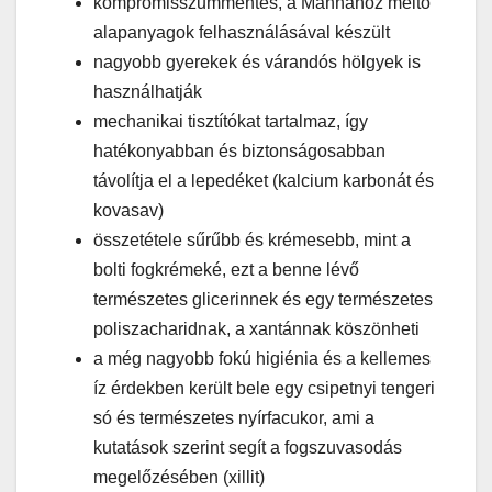
kompromisszummentes, a Mannához méltó
alapanyagok felhasználásával készült
nagyobb gyerekek és várandós hölgyek is
használhatják
mechanikai tisztítókat tartalmaz, így
hatékonyabban és biztonságosabban
távolítja el a lepedéket (kalcium karbonát és
kovasav)
összetétele sűrűbb és krémesebb, mint a
bolti fogkrémeké, ezt a benne lévő
természetes glicerinnek és egy természetes
poliszacharidnak, a xantánnak köszönheti
a még nagyobb fokú higiénia és a kellemes
íz érdekben került bele egy csipetnyi tengeri
só és természetes nyírfacukor, ami a
kutatások szerint segít a fogszuvasodás
megelőzésében (xillit)