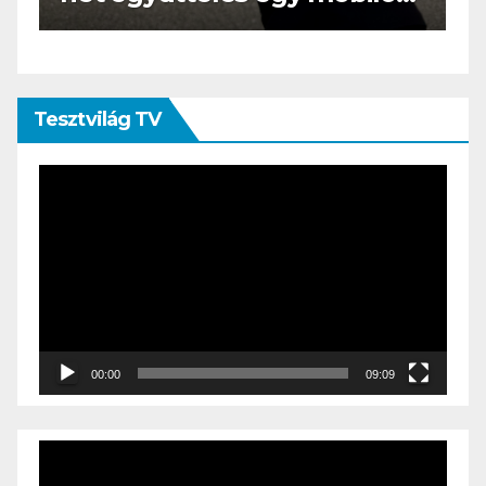
öltönyt húz
Tesztvilág TV
Videólejátszó
00:00
09:09
Videólejátszó