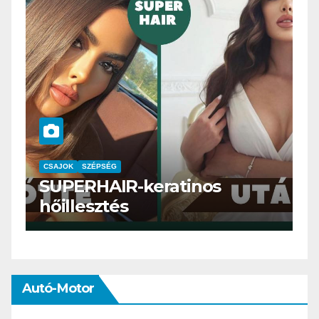
CSAJOK
SMINK
SZÉPSÉG
Szemöldök laminálás-az
meg mi?
Autó-Motor