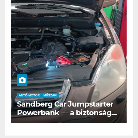
AUTÓ-MOTOR
ELEKTROMOS
Az új Nissan LEAF csak a
s
Tesztvilágra vár!