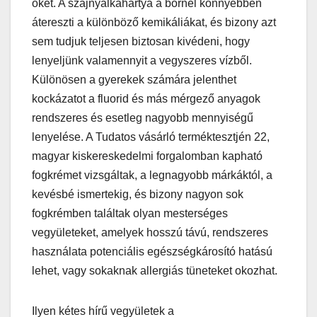
őket. A szájnyálkahártya a bőrnél könnyebben
átereszti a különböző kemikáliákat, és bizony azt
sem tudjuk teljesen biztosan kivédeni, hogy
lenyeljünk valamennyit a vegyszeres vízből.
Különösen a gyerekek számára jelenthet
kockázatot a fluorid és más mérgező anyagok
rendszeres és esetleg nagyobb mennyiségű
lenyelése. A Tudatos vásárló terméktesztjén 22,
magyar kiskereskedelmi forgalomban kapható
fogkrémet vizsgáltak, a legnagyobb márkáktól, a
kevésbé ismertekig, és bizony nagyon sok
fogkrémben találtak olyan mesterséges
vegyületeket, amelyek hosszú távú, rendszeres
használata potenciális egészségkárosító hatású
lehet, vagy sokaknak allergiás tüneteket okozhat.
Ilyen kétes hírű vegyületek a