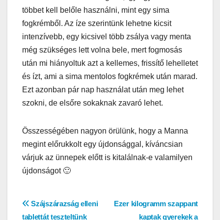
többet kell belőle használni, mint egy sima
fogkrémből. Az íze szerintünk lehetne kicsit
intenzívebb, egy kicsivel több zsálya vagy menta
még szükséges lett volna bele, mert fogmosás
után mi hiányoltuk azt a kellemes, frissítő lehelletet
és ízt, ami a sima mentolos fogkrémek után marad.
Ezt azonban pár nap használat után meg lehet
szokni, de elsőre sokaknak zavaró lehet.
Összességében nagyon örülünk, hogy a Manna
megint előrukkolt egy újdonsággal, kíváncsian
várjuk az ünnepek előtt is kitalálnak-e valamilyen
újdonságot 🙂
Bejegyzés
Szájszárazság elleni
Ezer kilogramm szappant
tablettát teszteltünk
kaptak gyerekek a