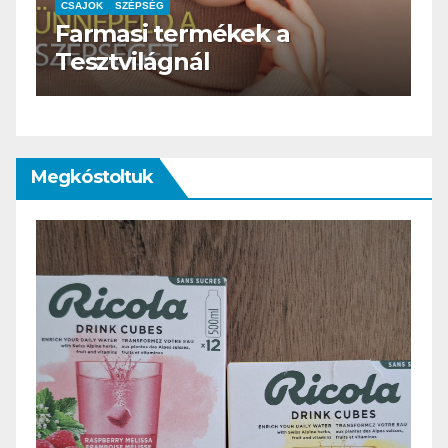
CSAJOK
SZÉPSÉG
HERBioticum
Megkóstoltuk