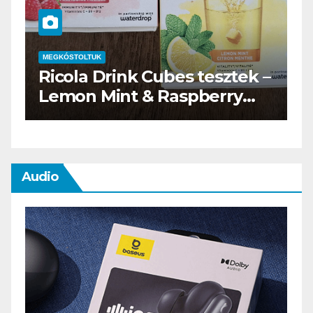
MEGKÓSTOLTUK
–
Waterdrop üdítő kapszula
teszt
Audio