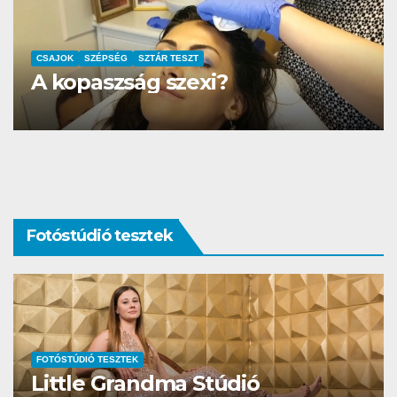
AUTÓ-MOTOR
SZTÁR TESZT
DS3 és Zanzibár Rita
Fotóstúdió tesztek
FOTÓSTÚDIÓ TESZTEK
Studio Different