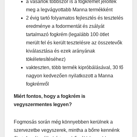
a vásárlók többször is a fogkrémet jelölték
meg a legvágyottabb Manna termékként
2 évig tartó folyamatos fejlesztés és tesztelés
eredménye a fodormentát és zsályát
tartalmazó fogkrém (legalább 100 ötlet
merült fel és került tesztelésre az összetevők
kiválasztása és ezek arányának
tökéletesítéséhez)
vakteszten, több termék kipróbálásával, 30 fő
nagyon kedvezően nyilatkozott a Manna
fogkrémről
Miért fontos, hogy a fogkrém is
vegyszermentes legyen?
Fogmosás során még könnyebben kerülnek a
szervezetbe vegyszerek, mintha a bőrre kennénk