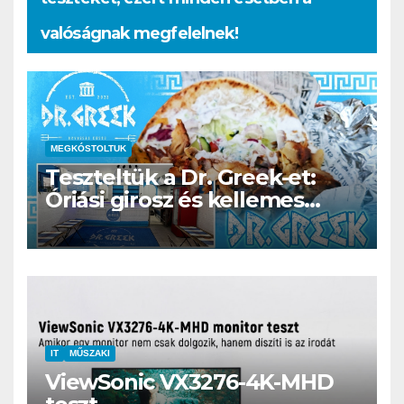
valóságnak megfelelnek!
MEGKÓSTOLTUK
Teszteltük a Dr. Greek-et:
Óriási girosz és kellemes
kerthelyiség Csepel szívében
IT
MŰSZAKI
ViewSonic VX3276-4K-MHD