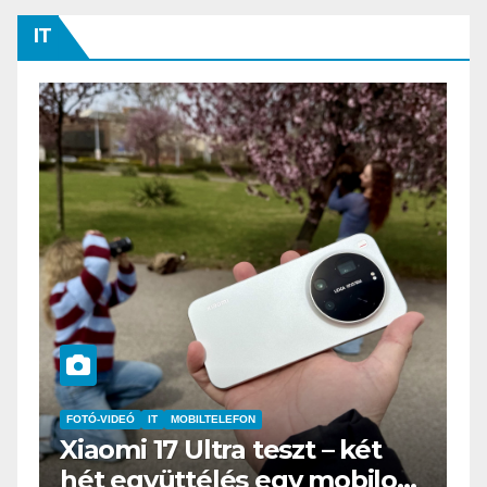
IT
IT
MŰSZAKI
BOOX Go 10.3 teszt – Amikor
s
az e-book olvasó felnő, és