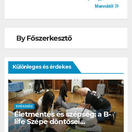
navigáció
Mannától
By
Főszerkesztő
Különleges és érdekes
EGÉSZSÉG
Életmentés és szépség: a B-
life Szépe döntősei
újraélesztést tanultak