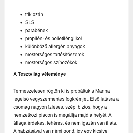
triklozán
SLS
parabének
propilén- és polietilénglikol
különböző allergén anyagok
mesterséges tartósítószerek
mesterséges színezékek
A Tesztvilág véleménye
Természetesen rögtön ki is próbáltuk a Manna
legelső vegyszermentes fogkrémjét. Első látásra a
csomag nagyon ízléses, szép, biztos, hogy a
nemzetközi piacon is megállja majd a helyét. A
állaga érdekes, fehéres, és nem igazán van illata.
A habzásával van némi gond, így egy kicsivel