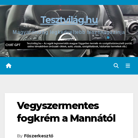
Skip
to
Tesztvilág.hu
content
Magyarország legkedveltebb tesztmagazinja
Vegyszermentes
fogkrém a Mannától
By
Főszerkesztő