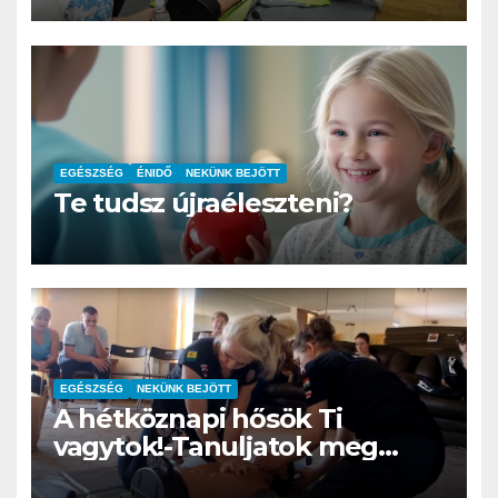
Balatonkenesén
EGÉSZSÉG
ÉNIDŐ
NEKÜNK BEJÖTT
Te tudsz újraéleszteni?
EGÉSZSÉG
NEKÜNK BEJÖTT
A hétköznapi hősök Ti
vagytok!-Tanuljatok meg
újraéleszteni