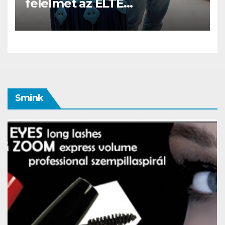
félelmet az ELTE
etológusainak felszolgáló
robotja
Smink