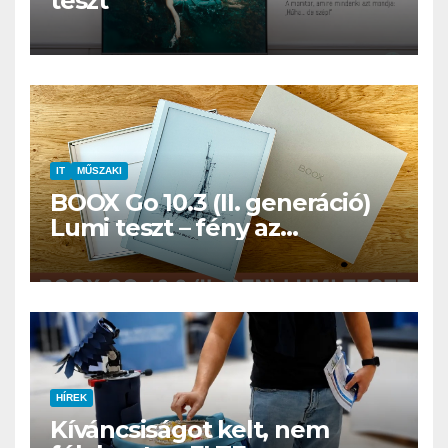
teszt
IT
MŰSZAKI
BOOX Go 10.3 (II. generáció)
Lumi teszt – fény az
éjszakában, fél könyvtár a
családi csomagban
HÍREK
Kíváncsiságot kelt, nem