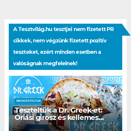
A Tesztvilág.hu tesztjei nem fizetett PR
cikkek, nem végzünk fizetett pozitív
teszteket, ezért minden esetben a
valóságnak megfelelnek!
MEGKÓSTOLTUK
Teszteltük a Dr. Greek-et:
Óriási girosz és kellemes
kerthelyiség Csepel szívében