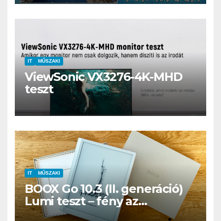
IT
MŰSZAKI
ViewSonic VX3276-4K-MHD
teszt
IT
MŰSZAKI
BOOX Go 10.3 (II. generáció)
Lumi teszt – fény az
éjszakában, fél könyvtár a