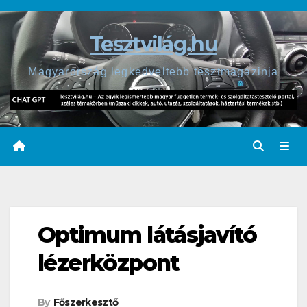
Skip
to
Tesztvilág.hu
content
Magyarország legkedveltebb tesztmagazinja
Optimum látásjavító
lézerközpont
By
Főszerkesztő