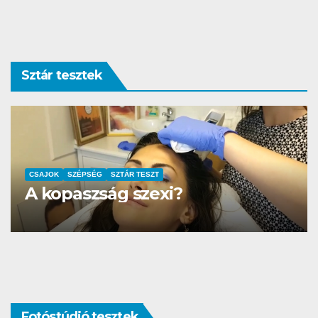
Sztár tesztek
CSAJOK
SZÉPSÉG
SZTÁR TESZT
A kopaszság szexi?
Fotóstúdió tesztek