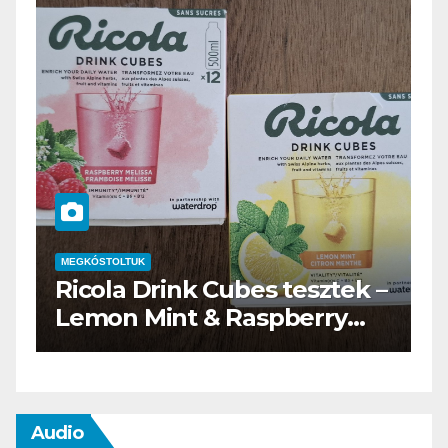
MEGKÓSTOLTUK
M
Ricola Drink Cubes tesztek –
W
Lemon Mint & Raspberry
t
Melissa
Audio