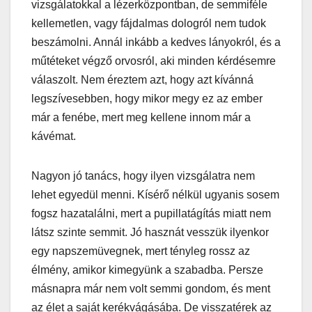
vizsgálatokkal a lézerközpontban, de semmiféle
kellemetlen, vagy fájdalmas dologról nem tudok
beszámolni. Annál inkább a kedves lányokról, és a
műtéteket végző orvosról, aki minden kérdésemre
válaszolt. Nem éreztem azt, hogy azt kívánná
legszívesebben, hogy mikor megy ez az ember
már a fenébe, mert meg kellene innom már a
kávémat.
Nagyon jó tanács, hogy ilyen vizsgálatra nem
lehet egyedül menni. Kísérő nélkül ugyanis sosem
fogsz hazatalálni, mert a pupillatágítás miatt nem
látsz szinte semmit. Jó hasznát vesszük ilyenkor
egy napszemüvegnek, mert tényleg rossz az
élmény, amikor kimegyünk a szabadba. Persze
másnapra már nem volt semmi gondom, és ment
az élet a saját kerékvágásába. De visszatérek az