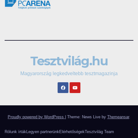
Tesztvilág.hu
Magyarország legkedveltebb tesztmagazinja
Proudly powered by WordPress
|
Theme: News Live by
Themeansar
.
Rólunk írták
Legyen partnerünk
Elérhetőségek
Tesztvilág Team