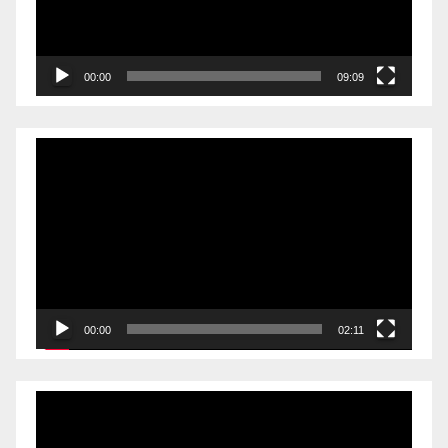
00:00
09:09
Videólejátszó
00:00
02:11
Videólejátszó