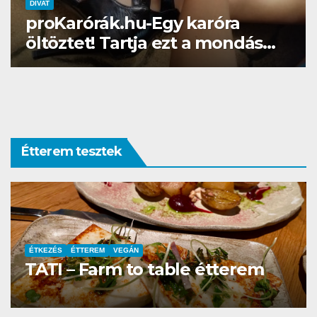
DIVAT
proKarórák.hu-Egy karóra
öltöztet! Tartja ezt a mondás…
Étterem tesztek
ÉTKEZÉS
ÉTTEREM
VEGÁN
TATI – Farm to table étterem