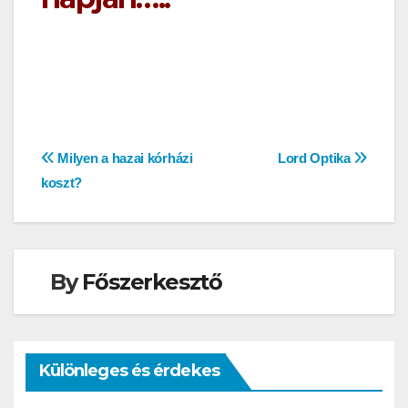
Bejegyzés
Milyen a hazai kórházi
Lord Optika
koszt?
navigáció
By
Főszerkesztő
Különleges és érdekes