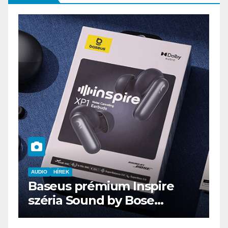
AUDIO
HÍREK
Baseus prémium Inspire
A
széria Sound by Bose
E
technológiával