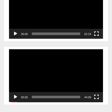
00:00
02:19
Videólejátszó
00:00
44:09