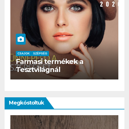
CSAJOK
SZÉPSÉG
Farmasi termékek a
C
Tesztvilágnál
H
Megkóstoltuk