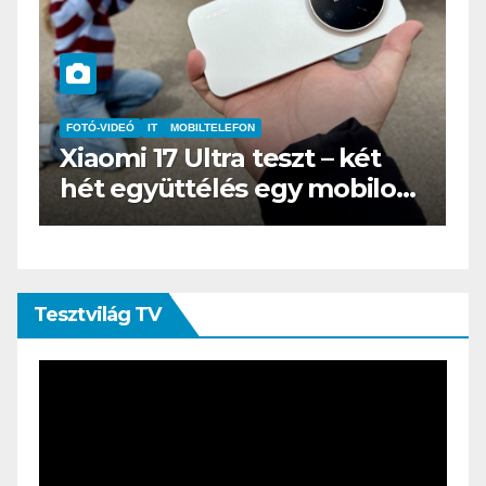
FOTÓ-VIDEÓ
IT
MOBILTELEFON
IT
Xiaomi 17 Ultra teszt – két
B
hét együttélés egy mobilos
a
„fényképezőgéppel”
ö
Tesztvilág TV
Videólejátszó