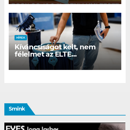
családi csomagban
HÍREK
Kíváncsiságot kelt, nem
félelmet az ELTE
etológusainak felszolgáló
robotja
Smink