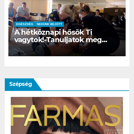
EGÉSZSÉG
NEKÜNK BEJÖTT
A hétköznapi hősök Ti
vagytok!-Tanuljatok meg
újraéleszteni
Szépség