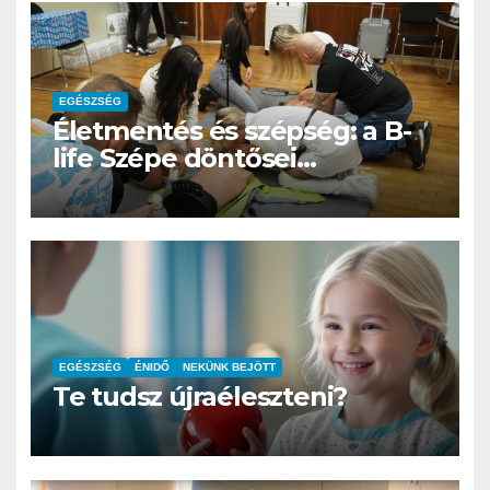
EGÉSZSÉG
Életmentés és szépség: a B-
life Szépe döntősei
újraélesztést tanultak
Balatonkenesén
EGÉSZSÉG
ÉNIDŐ
NEKÜNK BEJÖTT
Te tudsz újraéleszteni?