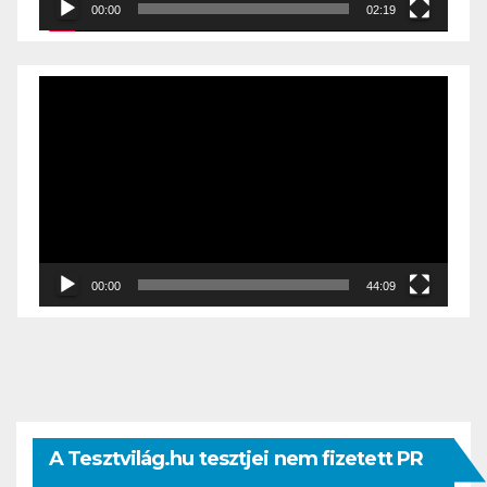
00:00
02:19
Videólejátszó
00:00
44:09
A Tesztvilág.hu tesztjei nem fizetett PR