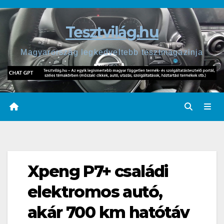
Skip
to
Tesztvilág.hu
content
Magyarország legkedveltebb tesztmagazinja
Xpeng P7+ családi
elektromos autó,
akár 700 km hatótáv