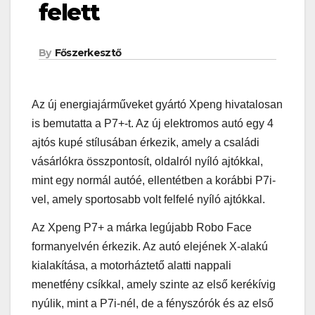
felett
By
Főszerkesztő
Az új energiajárműveket gyártó Xpeng hivatalosan
is bemutatta a P7+-t. Az új elektromos autó egy 4
ajtós kupé stílusában érkezik, amely a családi
vásárlókra összpontosít, oldalról nyíló ajtókkal,
mint egy normál autóé, ellentétben a korábbi P7i-
vel, amely sportosabb volt felfelé nyíló ajtókkal.
Az Xpeng P7+ a márka legújabb Robo Face
formanyelvén érkezik. Az autó elejének X-alakú
kialakítása, a motorháztető alatti nappali
menetfény csíkkal, amely szinte az első kerékívig
nyúlik, mint a P7i-nél, de a fényszórók és az első