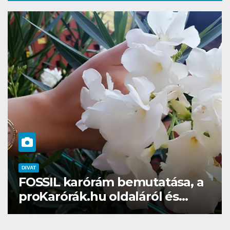
DIVAT
proKarórák.hu-Egy karóra
öltöztet! Tartja ezt a mondás…