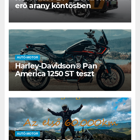
erő arany köntösben
AUTÓ-MOTOR
Harley-Davidson® Pan
America 1250 ST teszt
AUTÓ-MOTOR