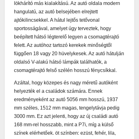
lökhárító más kialakítású. Az autó oldala modern
hangulatú, az autó belsejében elrejtett
ajtókilincsekkel. A hátul lejtős tetővonal
sportosságával, amelyet úgy terveztek, hogy
beépített hátsó légterelő legyen a csomagtérajtó
felett. Az autóhoz tartozó kerekek minőségtől
függően 18 vagy 20 hüvelykesek. Az autó hátulján
oldalsó V-alakú hátsó lámpák találhatók, a
csomagtérajtó felső szélén hosszú fénycsíkkal.
Azáltal, hogy közepes és nagy méretű autóként
helyezték el a családok számára. Ennek
eredményeként az autó 5056 mm hosszú, 1937
mm széles, 1512 mm magas, tengelytávja pedig
3000 mm. Ez azt jelenti, hogy az új családi autó
168 mm-rel hosszabb, mint a P7i, míg a külső
színek elérhetőek. öt színben: ezüst, fehér, lila,