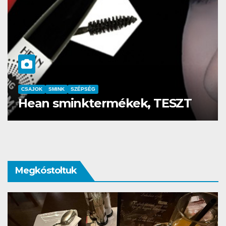
CSAJOK
SMINK
SZÉPSÉG
Szemöldök laminálás-az meg
mi?
Megkóstoltuk