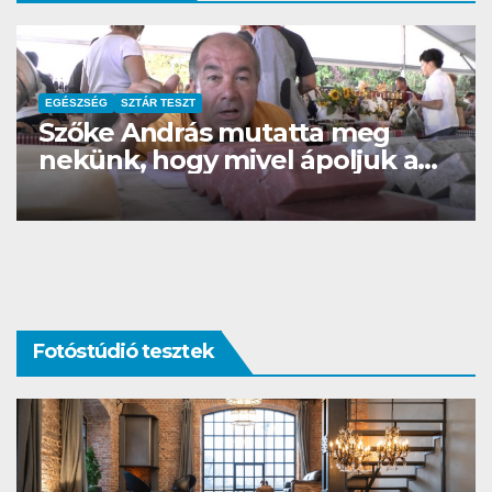
CSAJOK
SZÉPSÉG
SZTÁR TESZT
A kopaszság szexi?
Fotóstúdió tesztek