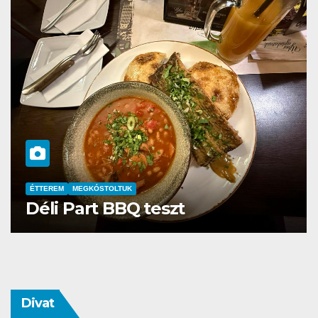
MEGKÓSTOLTUK
Ricola Drink Cubes tesztek –
Lemon Mint & Raspberry
Melissa
Divat