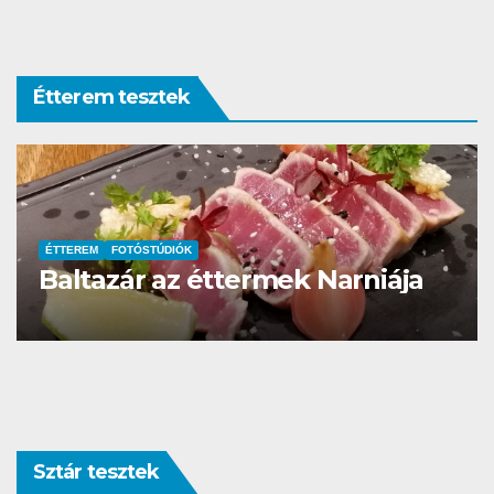
Étterem tesztek
ÉTKEZÉS
ÉTTEREM
VEGÁN
TATI – Farm to table étterem
Sztár tesztek