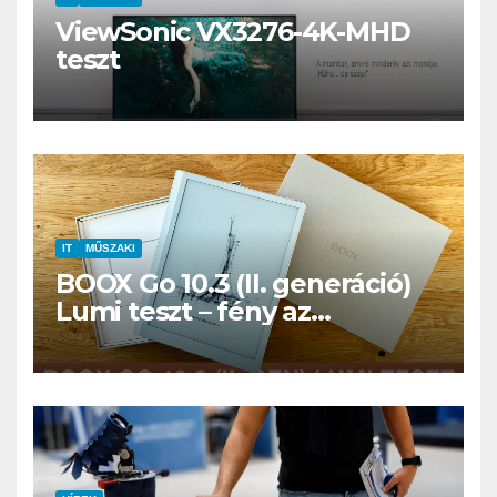
ViewSonic VX3276-4K-MHD
teszt
IT
MŰSZAKI
BOOX Go 10.3 (II. generáció)
Lumi teszt – fény az
éjszakában, fél könyvtár a
családi csomagban