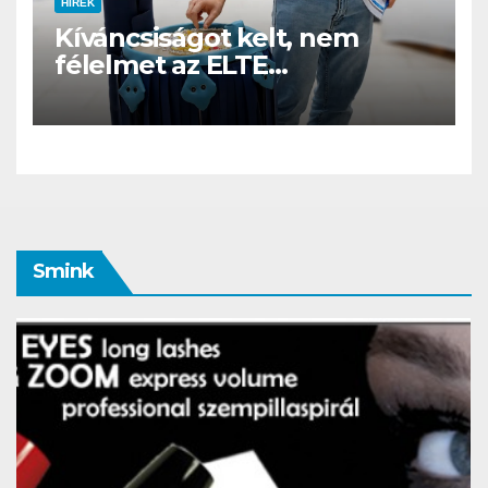
HÍREK
Kíváncsiságot kelt, nem
félelmet az ELTE
etológusainak felszolgáló
robotja
Smink