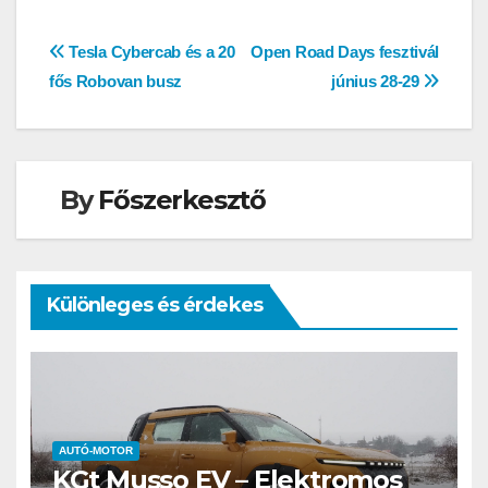
Bejegyzés
Tesla Cybercab és a 20
Open Road Days fesztivál
fős Robovan busz
június 28-29
navigáció
By
Főszerkesztő
Különleges és érdekes
AUTÓ-MOTOR
KGt Musso EV – Elektromos