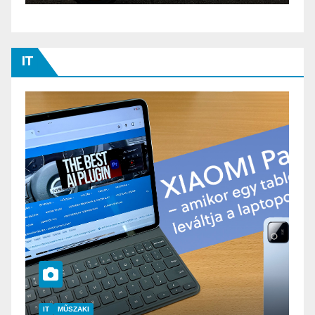
IT
FOTÓ-VIDEÓ
IT
MOBILTELEFON
IT