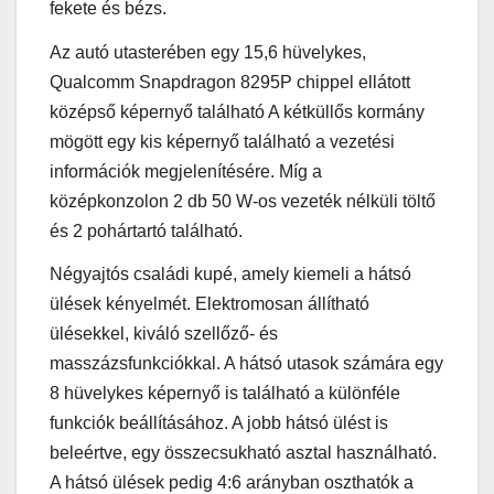
fekete és bézs.
Az autó utasterében egy 15,6 hüvelykes,
Qualcomm Snapdragon 8295P chippel ellátott
középső képernyő található A kétküllős kormány
mögött egy kis képernyő található a vezetési
információk megjelenítésére. Míg a
középkonzolon 2 db 50 W-os vezeték nélküli töltő
és 2 pohártartó található.
Négyajtós családi kupé, amely kiemeli a hátsó
ülések kényelmét. Elektromosan állítható
ülésekkel, kiváló szellőző- és
masszázsfunkciókkal. A hátsó utasok számára egy
8 hüvelykes képernyő is található a különféle
funkciók beállításához. A jobb hátsó ülést is
beleértve, egy összecsukható asztal használható.
A hátsó ülések pedig 4:6 arányban oszthatók a