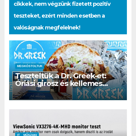
cikkek, nem végzünk fizetett pozitív
teszteket, ezért minden esetben a
valóságnak megfelelnek!
MEGKÓSTOLTUK
Teszteltük a Dr. Greek-et:
Óriási girosz és kellemes
kerthelyiség Csepel szívében
IT
MŰSZAKI