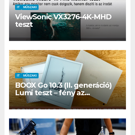
IT
MŰSZAKI
ViewSonic VX3276-4K-MHD
teszt
IT
MŰSZAKI
BOOX Go 10.3 (II. generáció)
Lumi teszt – fény az
éjszakában, fél könyvtár a
családi csomagban