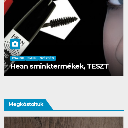
CSAJOK
SMINK
SZÉPSÉG
Szemöldök laminálás-az meg
mi?
Megkóstoltuk