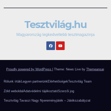
Tesztvilág.hu
Magyarország legkedveltebb tesztmagazinja
Proudly powered by WordPress
|
Theme: News Live by
Themeansar
.
Rólunk írták
Legyen partnerünk
Elérhetőségek
Tesztvilág Team
Zöld weboldal
Adatvédelmi tájékoztató
Szerzői jog
Tesztvilág Tavaszi Nagy Nyereményjáték – Játékszabályzat