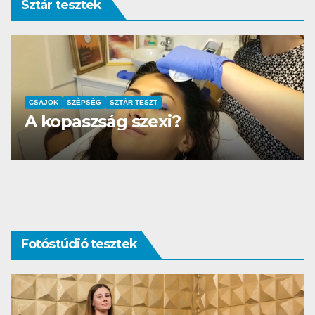
Sztár tesztek
AUTÓ-MOTOR
SZTÁR TESZT
DS3 és Zanzibár Rita
Fotóstúdió tesztek