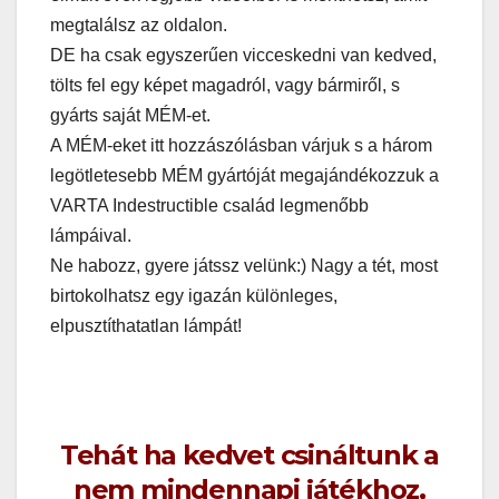
megtalálsz az oldalon.
DE ha csak egyszerűen vicceskedni van kedved,
tölts fel egy képet magadról, vagy bármiről, s
gyárts saját MÉM-et.
A MÉM-eket itt hozzászólásban várjuk s a három
legötletesebb MÉM gyártóját megajándékozzuk a
VARTA Indestructible család legmenőbb
lámpáival.
Ne habozz, gyere játssz velünk:) Nagy a tét, most
birtokolhatsz egy igazán különleges,
elpusztíthatatlan lámpát!
Tehát ha kedvet csináltunk a
nem mindennapi játékhoz,