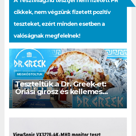
A Tesztvilág.hu tesztjei nem fizetett PR
cikkek, nem végzünk fizetett pozitív
teszteket, ezért minden esetben a
valóságnak megfelelnek!
MEGKÓSTOLTUK
Teszteltük a Dr. Greek-et:
Óriási girosz és kellemes
kerthelyiség Csepel szívében