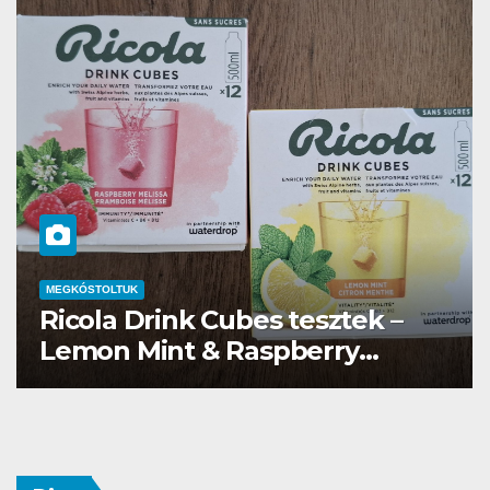
MEGKÓSTOLTUK
Waterdrop üdítő kapszula teszt