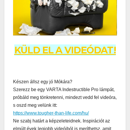
KÜLD EL A VIDEÓDAT!
Készen állsz egy jó Mókára?
Szerezz be egy VARTA Indestructible Pro lámpát,
próbáld meg tönkretenni, mindezt vedd fel videóra,
s oszd meg velünk itt:
https://www.tougher-than-life.com/hu/
Ne szabj határt a képzeleteidnek. Inspirációt az
elmúlt évek legjobb videóiból is meríthetsz, amit