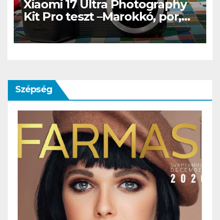
Xiaomi 17 Ultra Photography
Kit Pro teszt –Marokkó, por,
hegyek és az a
bizonyospillanat, amikor nem
hiányzik afényképezőgép
Szépség