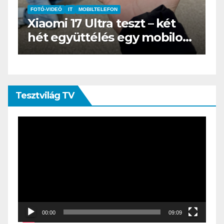
IT
MŰSZAKI
BOOX Go 10.3 teszt – Amikor
s
az e-book olvasó felnő, és
öltönyt húz
Tesztvilág TV
Videólejátszó
00:00
09:09