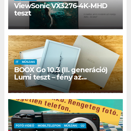
ViewSonic VX3276-4K-MHD
teszt
IT
MŰSZAKI
BOOX Go 10.3 (II. generáció)
Lumi teszt – fény az
éjszakában, fél könyvtár a
családi csomagban
FOTÓ-VIDEÓ
MOBILTELEFON
MŰSZAKI
ÚJ