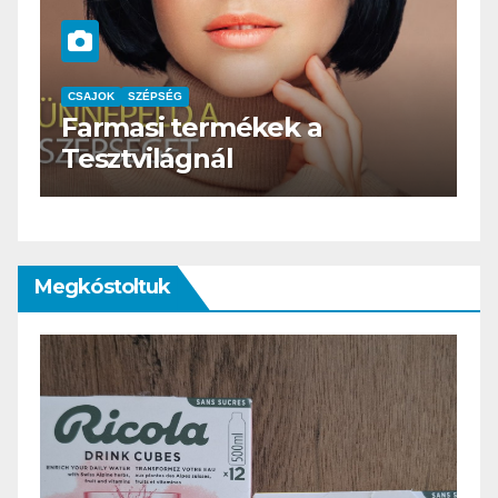
CSAJOK
SZÉPSÉG
HERBioticum
Megkóstoltuk