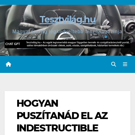
Skip
to
Tesztvilág.hu
content
Magyarország legkedveltebb tesztmagazinja
HOGYAN
PUSZÍTANÁD EL AZ
INDESTRUCTIBLE