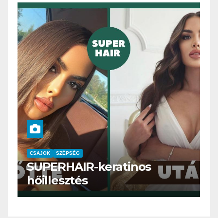
CSAJOK
SMINK
SZÉPSÉG
Szemöldök laminálás-az
meg mi?