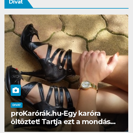
Divat
DIVAT
SZÉPSÉG
Gél lakk otthon? Naná, a
Brillbirddel simán!