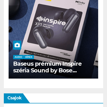
AUDIO
IT
MŰSZAKI
ENDORFY VIRO Plus USB
Csajok