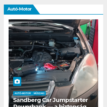
Autó-Motor
AUTÓ-MOTOR
ELEKTROMOS
Az új Nissan LEAF csak a
s
Tesztvilágra vár!