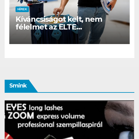
HÍREK
Kíváncsiságot kelt, nem
félelmet az ELTE
etológusainak felszolgáló
robotja
Smink