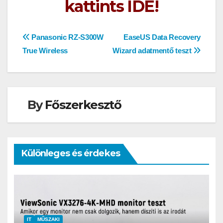
kattints IDE!
Bejegyzés
Panasonic RZ-S300W
EaseUS Data Recovery
True Wireless
Wizard adatmentő teszt
navigáció
By
Főszerkesztő
Különleges és érdekes
IT
MŰSZAKI