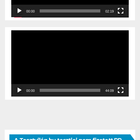
00:00
02:19
Videólejátszó
00:00
44:09