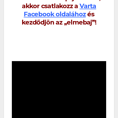
akkor csatlakozz a
Varta
Facebook oldalához
és
kezdődjön az „elmebaj”!