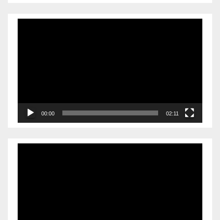
Videólejátszó
00:00
02:11
Videólejátszó