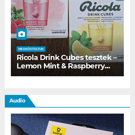
MEGKÓSTOLTUK
–
Waterdrop üdítő kapszula
teszt
Audio