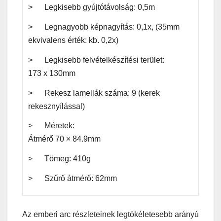
> Legkisebb gyújtótávolság: 0,5m
> Legnagyobb képnagyítás: 0,1x, (35mm
ekvivalens érték: kb. 0,2x)
> Legkisebb felvételkészítési terület:
173 x 130mm
> Rekesz lamellák száma: 9 (kerek
rekesznyílással)
> Méretek:
Átmérő 70 × 84.9mm
> Tömeg: 410g
> Szűrő átmérő: 62mm
Az emberi arc részleteinek legtökéletesebb arányú