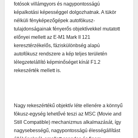
fotósok villámgyors és nagypontosságú
képalkotási képességgel dolgozhatnak. A tükör
nélküli fényképezőgépek autofókusz-
tulajdonságainak fényerős objektívekkel mutatott
előnyei mellett az E-M1 Mark II 121
keresztérzékelős, fáziskülönbség alapú
autofókusz rendszere a kép teljes területén
lélegzetelállító képminőséget kínál F1.2
rekeszérték mellett is.
Nagy rekeszértékű objektív léte ellenére a könnyű
fókusz-egység lehetővé teszi az MSC (Movie and
Still Compatible) mechanizmus alkalmazását, így
nagysebességű, nagypontosságú élességállítást