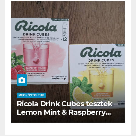
MEGKÓSTOLTUK
M
Ricola Drink Cubes tesztek –
W
Lemon Mint & Raspberry
t
Melissa