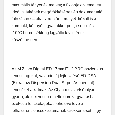
maximális fényérték mellett; a fix objektív emellett
ideális látképek megörökítéséhez és dokumentáló
fotózáshoz – akár zord körülmények között is a
kompakt, könnyű, ugyanakkor por-, csepp- és
-10°C hőmérsékletig fagyálló kivitelének
köszönhetően.
Az M.Zuiko Digital ED 17mm F1.2 PRO aszférikus
lencsetagokat, valamint új fejlesztésű ED-DSA
(Extra-low Dispersion Dual Super Aspherical)
lencséket alkalmaz. Az Olympus az első olyan
gyártó, aki sikeresen emelte sorozatgyártásba
ezeket a lencsetagokat, lehetővé téve a
felhasznált lencsék számának csökkentését – így