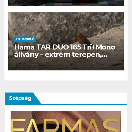
bizonyospillanat, amikor nem
hiányzik afényképezőgép
FOTÓ-VIDEÓ
Hama TAR DUO 165 Tri+Mono
állvány – extrém terepen,
Cipruson próbálva
Szépség