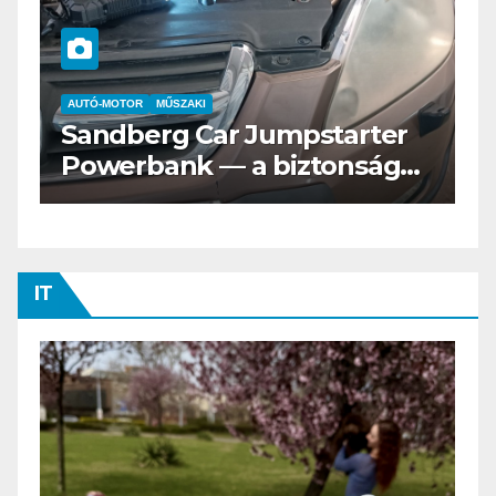
AUTÓ-MOTOR
MŰSZAKI
A
Sandberg Car Jumpstarter
A
Powerbank — a biztonságos
T
indítás bajnoka
IT