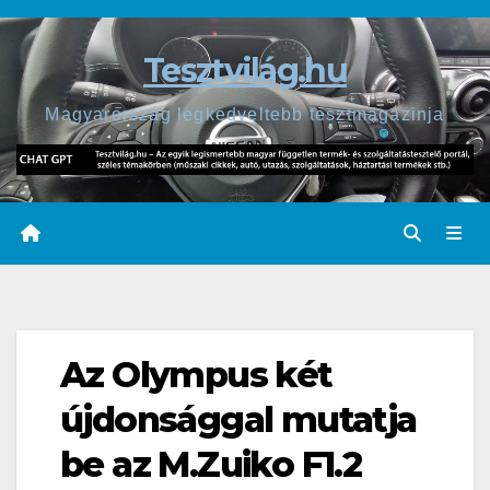
Skip
to
Tesztvilág.hu
content
Magyarország legkedveltebb tesztmagazinja
Az Olympus két
újdonsággal mutatja
be az M.Zuiko F1.2