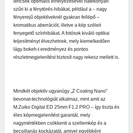
lencsék optimális elhelyezésével hatékonyan
szűri ki a fénytörés-hibákat, például a – nagy
fényerejű objektíveknél gyakran fellépő –
kromatikus aberrációt, illetve a kép széleit
fenyegető színhibákat. A fotósok kiváló optikai
teljesítményt élvezhetnek, mely kiemelkedően
lágy bokeh-t eredményez és pontos
részletmegjelenítést biztosít nagy rekesz mellett is.
Mindkét objektív ugyanúgy „Z Coating Nano”
bevonat-technológiát alkalmaz, mint amit az
M.Zuiko Digital ED 25mm F1.2 PRO – így tiszta és
éles képmegjelenítést garantál, mely
nagymértékben csökkenti a szellemkép és a
becsillanás kockázatát, amivel egyébként