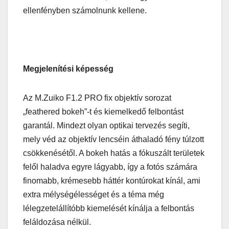
ellenfényben számolnunk kellene.
Megjelenítési képesség
Az M.Zuiko F1.2 PRO fix objektív sorozat
„feathered bokeh”-t és kiemelkedő felbontást
garantál. Mindezt olyan optikai tervezés segíti,
mely véd az objektív lencséin áthaladó fény túlzott
csökkenésétől. A bokeh hatás a fókuszált területek
felől haladva egyre lágyabb, így a fotós számára
finomabb, krémesebb háttér kontúrokat kínál, ami
extra mélységélességet és a téma még
lélegzetelállítóbb kiemelését kínálja a felbontás
feláldozása nélkül.