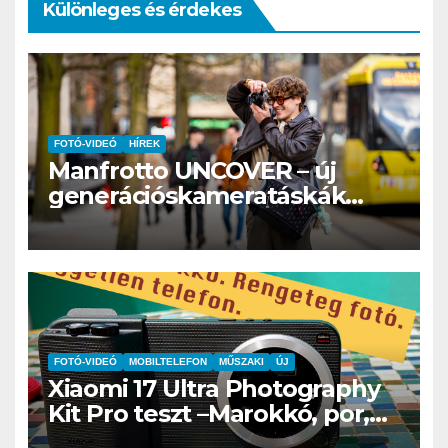
Különleges és érdekes
FOTÓ-VIDEÓ
HÍREK
Manfrotto UNCOVER – új
generációskameratáskák
érkeznek a
hibridtartalomkészítőknek
FOTÓ-VIDEÓ
MOBILTELEFON
MŰSZAKI
ÚJ
Xiaomi 17 Ultra Photography
Kit Pro teszt –Marokkó, por,
hegyek és az a