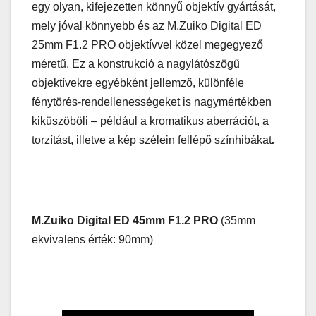
egy olyan, kifejezetten könnyű objektív gyártását,
mely jóval könnyebb és az M.Zuiko Digital ED
25mm F1.2 PRO objektívvel közel megegyező
méretű. Ez a konstrukció a nagylátószögű
objektívekre egyébként jellemző, különféle
fénytörés-rendellenességeket is nagymértékben
kiküszöböli – például a kromatikus aberrációt, a
torzítást, illetve a kép szélein fellépő színhibákat
.
M.Zuiko Digital ED 45mm F1.2 PRO
(35mm
ekvivalens érték: 90mm)