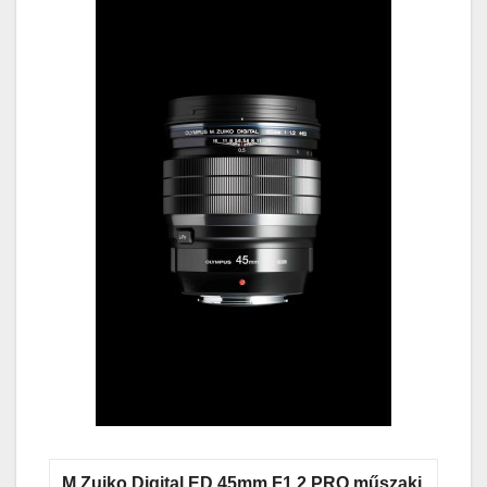
M.Zuiko Digital ED 45mm F1.2 PRO műszaki