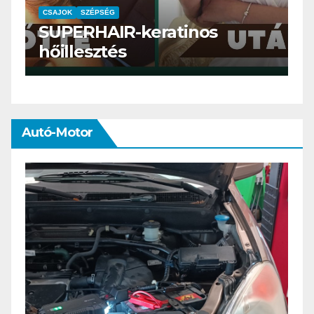
CSAJOK
SZÉPSÉG
C
SUPERHAIR-keratinos
S
hőillesztés
m
Autó-Motor