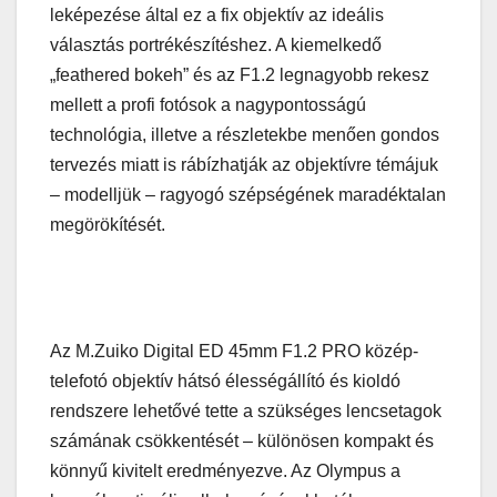
leképezése által ez a fix objektív az ideális
választás portrékészítéshez. A kiemelkedő
„feathered bokeh” és az F1.2 legnagyobb rekesz
mellett a profi fotósok a nagypontosságú
technológia, illetve a részletekbe menően gondos
tervezés miatt is rábízhatják az objektívre témájuk
– modelljük – ragyogó szépségének maradéktalan
megörökítését.
Az M.Zuiko Digital ED 45mm F1.2 PRO közép-
telefotó objektív hátsó élességállító és kioldó
rendszere lehetővé tette a szükséges lencsetagok
számának csökkentését – különösen kompakt és
könnyű kivitelt eredményezve. Az Olympus a