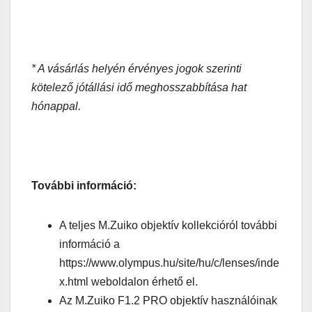
* A vásárlás helyén érvényes jogok szerinti
kötelező jótállási idő meghosszabbítása hat
hónappal.
További információ:
A teljes M.Zuiko objektív kollekcióról további
információ a
https://www.olympus.hu/site/hu/c/lenses/inde
x.html weboldalon érhető el.
Az M.Zuiko F1.2 PRO objektív használóinak