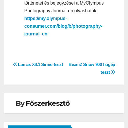
történetei és bejegyzései a MyOlympus
Photography Journal-on olvashatók:
https://my.olympus-
consumer.com/blog/b/photography-
journal_en
Bejegyzés
Lamax X8.1 Sirius-teszt
BeamZ Snow 900 hógép
teszt
navigáció
By
Főszerkesztő