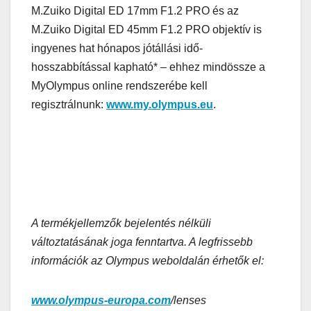
M.Zuiko Digital ED 17mm F1.2 PRO és az
M.Zuiko Digital ED 45mm F1.2 PRO objektív is
ingyenes hat hónapos jótállási idő-
hosszabbítással kapható* – ehhez mindössze a
MyOlympus online rendszerébe kell
regisztrálnunk:
www.my.olympus.eu
.
A termékjellemzők bejelentés nélküli
változtatásának joga fenntartva. A legfrissebb
információk az Olympus weboldalán érhetők el:
www.olympus-europa.com
/lenses