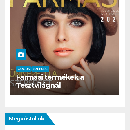
CSAJOK
SZÉPSÉG
Farmasi termékek a
C
Tesztvilágnál
H
Megkóstoltuk