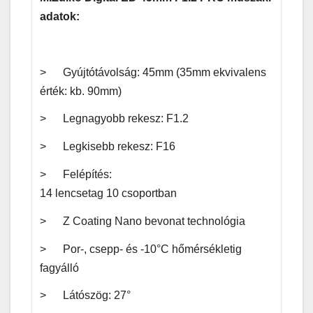
adatok:
> Gyújtótávolság: 45mm (35mm ekvivalens
érték: kb. 90mm)
> Legnagyobb rekesz: F1.2
> Legkisebb rekesz: F16
> Felépítés:
14 lencsetag 10 csoportban
> Z Coating Nano bevonat technológia
> Por-, csepp- és -10°C hőmérsékletig
fagyálló
> Látószög: 27°