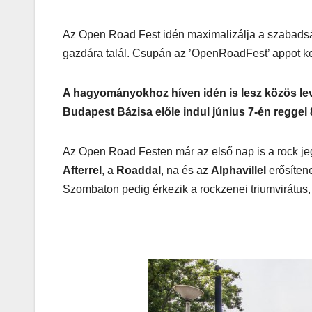
Az Open Road Fest idén maximalizálja a szabadsá
gazdára talál. Csupán az ’OpenRoadFest’ appot kel
MEGKÓSTOLTUK
UTAZÁS
Waterdro
A hagyományokhoz híven idén is lesz közös le
Avakas
Budapest Bázisa előle indul június 7-én reggel 
George
kanyonb
Az Open Road Festen már az első nap is a rock je
Afterrel
, a
Roaddal
, na és az
Alphavillel
erősíten
Szombaton pedig érkezik a rockzenei triumvirátus