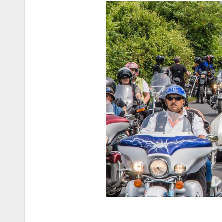
Korres-
Szépségá
s a Forró 
Hőségbe