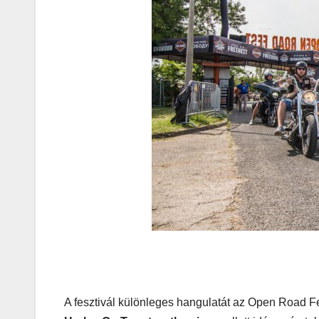
AUDIO
MŰSZAKI
Thermalt
ARGENT 
RGB 7.1
Surround
Gaming
Headset t
– amikor 
A fesztivál különleges hangulatát az Open Road Fe