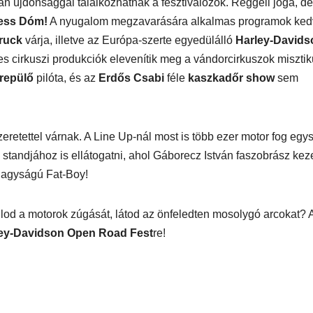
yleg
an újdonsággal találkozhatnak a fesztiválozók. Reggeli jóga, dé
ess Dóm!
A nyugalom megzavarására alkalmas programok kedv
l
ruck
várja, illetve az Európa-szerte egyedülálló
Harley-Davids
zes cirkuszi produkciók elevenítik meg a vándorcirkuszok miszti
repülő
pilóta, és az
Erdős Csabi
féle
kaszkadőr show
sem
retettel várnak. A Line Up-nál most is több ezer motor fog egy
standjához is ellátogatni, ahol Gáborecz István faszobrász kez
etnagyságú Fat-Boy!
EGÉSZSÉG
ÉNIDŐ
NEKÜNK BEJÖTT
CSAJOK
HATÁR
öd új
Te tudsz
Korres
lod a motorok zúgását, látod az önfeledten mosolygó arcokat? 
újraéleszteni?
Széps
ley-Davidson Open Road Fest
re!
s a Fo
Hősé