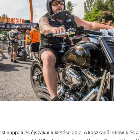
AUDIO
MŰSZAKI
AUDIO
MŰSZAKI
ake
Sony WH-
Endor
H5
1000XM6 teszt
Solum
– amikor a zaj
Strea
egyszerűen
Onyx t
eltűnik
eszt
a
st nappali és éjszakai lüktetése adja. A kaszkadőr show-k és a