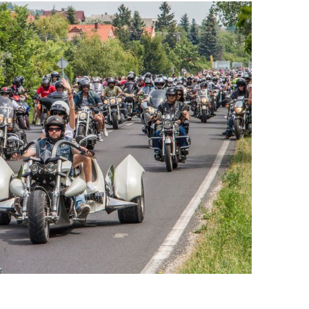
SUPERHAIR-
Szemö
polá
keratinos
laminá
Nyári
hőillesztés
meg m
n