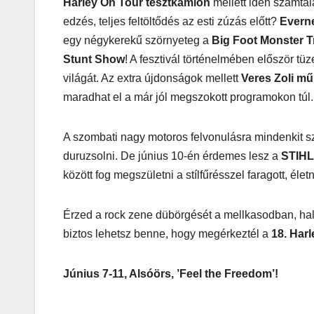
játék tén
Harley On Tour tesztkamion
mellett idén számtal
edzés, teljes feltöltődés az esti zúzás előtt?
Evern
megszóla
egy négykerekű szörnyeteg a
Big Foot Monster T
Stunt Show
! A fesztivál történelmében először tü
világát. Az extra újdonságok mellett
Veres Zoli mű
maradhat el a már jól megszokott programokon túl.
A szombati nagy motoros felvonulásra mindenkit sze
duruzsolni. De június 10-én érdemes lesz a
STIHL
között fog megszületni a stílfűrésszel faragott, él
CSAJOK
HÍREK
A bőrönd
Érzed a rock zene dübörgését a mellkasodban, hal
sztárja
biztos lehetsz benne, hogy megérkeztél a
18. Har
Június 7-11, Alsóörs, ’Feel the Freedom’!