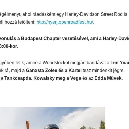
gélményt, ahol ráadásként egy Harley-Davidson Street Rod is
l hozzá letölteni:
http://nyerj.openroadfest.hu/
.
ÉTTEREM
MEGKÓSTOLTUK
MEGKÓSTOLTUK
p az
Déli Part BBQ
Ricola
vonulás a Budapest Chapter vezetésével, ami a Harley-Dav
teszt
Cubes
8:00-kor.
– Lem
an
& Ras
gyében telik, amire a Woodstockot megjárt bandával a
Ten Yea
ek rá, majd a
Ganxsta Zolee és a Kartel
tesz mindenkit jégre.
Meliss
, a
Tankcsapda, Kowalsky meg a Vega
és az
Edda Művek.