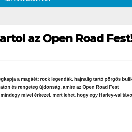
tartol az Open Road Fest
gkapja a magáét: rock legendák, hajnalig tartó pörgős bulik
aton és rengeteg újdonság, amire az Open Road Fest
mindegy mivel érkezel, mert lehet, hogy egy Harley-val távo
SZÉPSÉG
CSAJOK
SZÉPSÉG
CSAJOK
SMINK