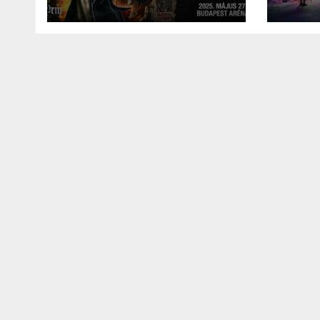
még maradt a 2024-
futu
köntösb
es évből
megv
művé
viss
IT
MŰSZAKI