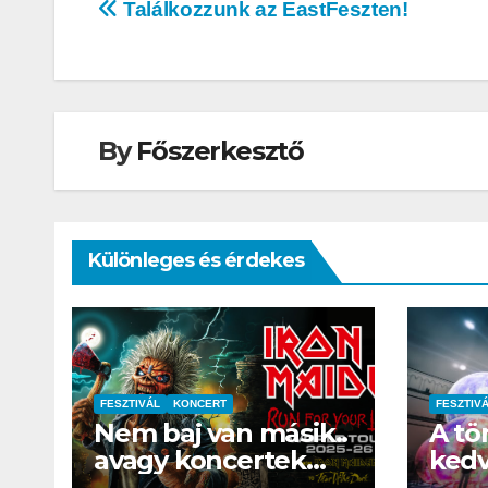
Bejegyzés
Találkozzunk az EastFeszten!
navigáció
By
Főszerkesztő
Különleges és érdekes
AUTÓ-MOTOR
KGt Muss
FESZTIVÁL
KONCERT
FESZTIV
Nem baj van másik..
A tö
– Elektr
avagy koncertek
kedv
erő arany
2025-ben és ami
Fény