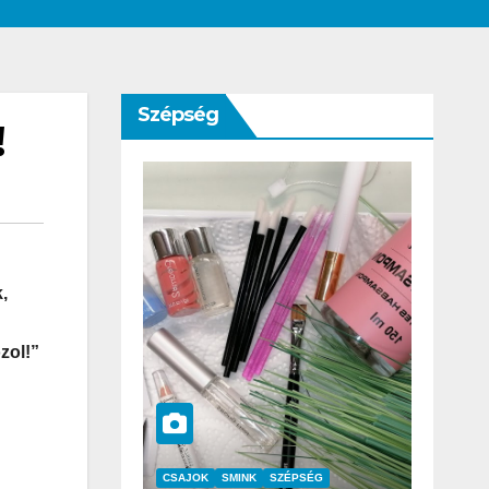
Szépség
!
,
zol!”
SZÉPSÉG
CSAJOK
SZÉPSÉG