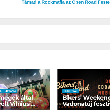
Támad a Rockmafia az Open Road Fest
AUTÓ-MOTOR
AUTÓ-MOTOR
o EV
Harley-
BMW 
ÁL
LITVÁNIA
FESZTIVÁL
megek által
Bikers’ Weeken
omos
Davidson®
1300GS
elt Vilniusi
Vadonatúj feszti
Pan America
fesztivál
Budapesten