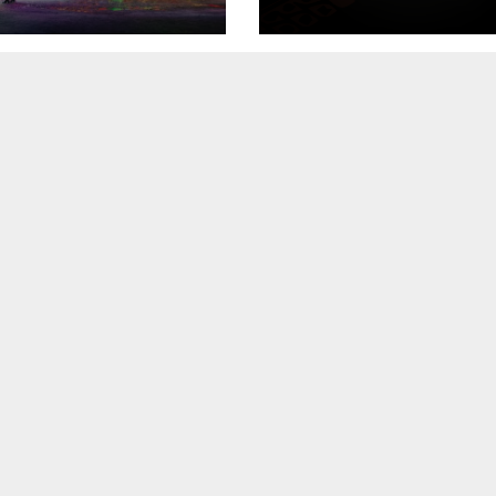
risztikus
en
1250 ST teszt
ilágítású
szettel tér
za
IT
MŰSZAKI
IT
MŰSZAKI