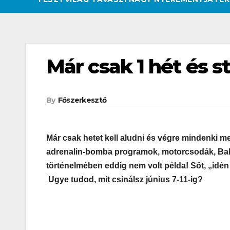
Már csak 1 hét és s
By
Főszerkesztő
Már csak hetet kell aludni és végre mindenki me
adrenalin-bomba programok, motorcsodák, Bal
történelmében eddig nem volt példa! Sőt, „idén 
Ugye tudod, mit csinálsz június 7-11-ig?
CSAJOK
HATÁROKON TÚL