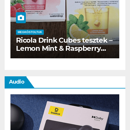
MEGKÓSTOLTUK
k Cubes tesztek –
Waterdrop üdítő
t & Raspberry
teszt
Audio