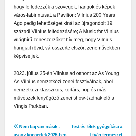
hogy felfedezzék a szövegek, hangok és képek
város-labirintusát, a Pavilion: Vilnius 200 Years
Ago pedig lehetőséget kínál az újragondolt 19.
századi Vilnius felfedezésére; A Music for Vilnius
világhírű zeneszerzőket hív meg, hogy Vilnius
hangjait rövid, városszerte elszórt zeneművekben
képviseljék.
2023. július 25-én Vilnius ad otthont az As Young
As Vilnius nemzetközi zenei fesztiválnak, ahol
nemzetközi klasszikus, kortárs, pop és más
művészek lenyűgöző zenei show-t adnak elő a
Vingis Parkban.
Bejegyzés
Nem baj van másik..
Test és lélek gyógyítása a
avagy koncertek 2025-ben
litván természet