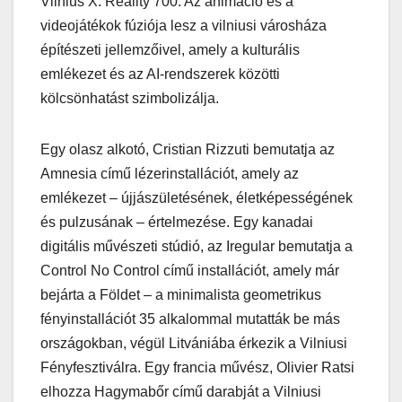
Vilnius X. Reality 700. Az animáció és a
videojátékok fúziója lesz a vilniusi városháza
építészeti jellemzőivel, amely a kulturális
emlékezet és az AI-rendszerek közötti
kölcsönhatást szimbolizálja.
Egy olasz alkotó, Cristian Rizzuti bemutatja az
Amnesia című lézerinstallációt, amely az
emlékezet – újjászületésének, életképességének
és pulzusának – értelmezése. Egy kanadai
digitális művészeti stúdió, az Iregular bemutatja a
Control No Control című installációt, amely már
bejárta a Földet – a minimalista geometrikus
fényinstallációt 35 alkalommal mutatták be más
országokban, végül Litvániába érkezik a Vilniusi
Fényfesztiválra. Egy francia művész, Olivier Ratsi
elhozza Hagymabőr című darabját a Vilniusi