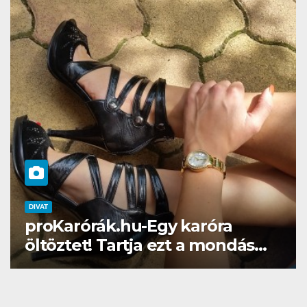
DIVAT
SZÉPSÉG
k.hu-Egy karóra
Gél lakk ott
 Tartja ezt a mondás…
Brillbirddel