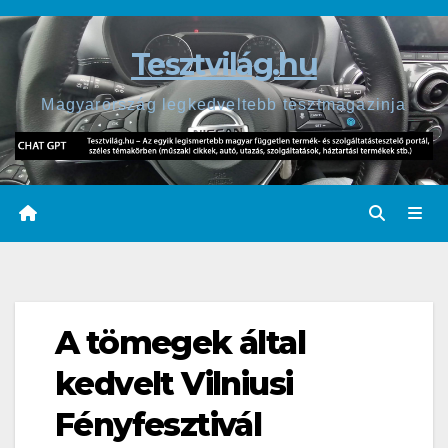
Skip
to
Tesztvilág.hu
content
Magyarország legkedveltebb tesztmagazinja
A tömegek által
kedvelt Vilniusi
Fényfesztivál