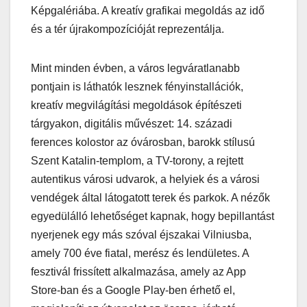
Képgalériába. A kreatív grafikai megoldás az idő
és a tér újrakompozícióját reprezentálja.
Mint minden évben, a város legváratlanabb
pontjain is láthatók lesznek fényinstallációk,
kreatív megvilágítási megoldások építészeti
tárgyakon, digitális művészet: 14. századi
ferences kolostor az óvárosban, barokk stílusú
Szent Katalin-templom, a TV-torony, a rejtett
autentikus városi udvarok, a helyiek és a városi
vendégek által látogatott terek és parkok. A nézők
egyedülálló lehetőséget kapnak, hogy bepillantást
nyerjenek egy más szóval éjszakai Vilniusba,
amely 700 éve fiatal, merész és lendületes. A
fesztivál frissített alkalmazása, amely az App
Store-ban és a Google Play-ben érhető el,