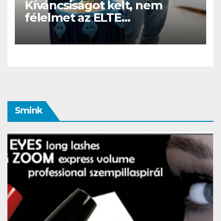
Kíváncsiságot kelt, nem
félelmet az ELTE
etológusainak felszolgáló
robotja
Smink