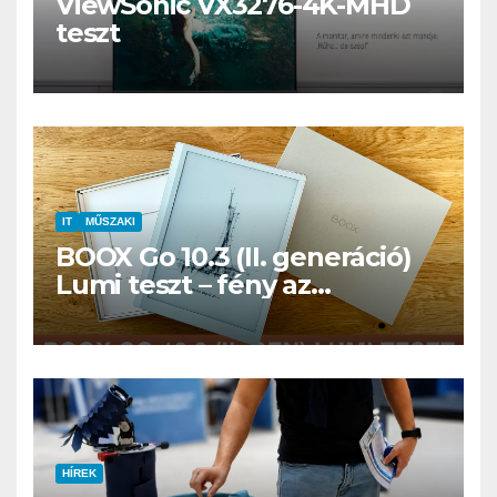
ViewSonic VX3276-4K-MHD
teszt
IT
MŰSZAKI
BOOX Go 10.3 (II. generáció)
Lumi teszt – fény az
éjszakában, fél könyvtár a
családi csomagban
HÍREK