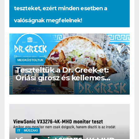
teszteket, ezért minden esetben a
valóságnak megfelelnek!
MEGKÓSTOLTUK
Teszteltük a Dr. Greek-et:
Óriási girosz és kellemes
kerthelyiség Csepel szívében
IT
MŰSZAKI