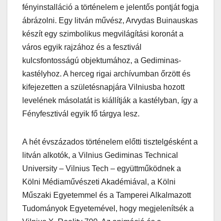
fényinstalláció a történelem e jelentős pontját fogja
ábrázolni. Egy litván művész, Arvydas Buinauskas
készít egy szimbolikus megvilágítási koronát a
város egyik rajzához és a fesztivál
kulcsfontosságú objektumához, a Gediminas-
kastélyhoz. A herceg rigai archívumban őrzött és
kifejezetten a születésnapjára Vilniusba hozott
levelének másolatát is kiállítják a kastélyban, így a
Fényfesztivál egyik fő tárgya lesz.
A hét évszázados történelem előtti tisztelgésként a
litván alkotók, a Vilnius Gediminas Technical
University – Vilnius Tech – együttműködnek a
Kölni Médiaművészeti Akadémiával, a Kölni
Műszaki Egyetemmel és a Tamperei Alkalmazott
Tudományok Egyetemével, hogy megjelenítsék a