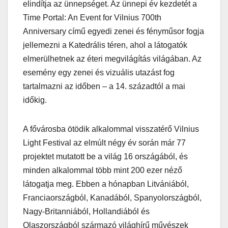
elindítja az ünnepséget. Az ünnepi év kezdetét a
Time Portal: An Event for Vilnius 700th
Anniversary című egyedi zenei és fényműsor fogja
jellemezni a Katedrális téren, ahol a látogatók
elmerülhetnek az éteri megvilágítás világában. Az
esemény egy zenei és vizuális utazást fog
tartalmazni az időben – a 14. századtól a mai
időkig.
A fővárosba ötödik alkalommal visszatérő Vilnius
Light Festival az elmúlt négy év során már 77
projektet mutatott be a világ 16 országából, és
minden alkalommal több mint 200 ezer néző
látogatja meg. Ebben a hónapban Litvániából,
Franciaországból, Kanadából, Spanyolországból,
Nagy-Britanniából, Hollandiából és
Olaszországból származó világhírű művészek