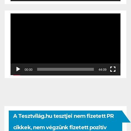
Videólejátszó
00:00
44:09
A Tesztvilág.hu tesztjei nem fizetett PR
cikkek, nem végzünk fizetett pozitív