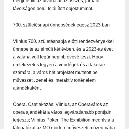
megjeleníti az útvonalat az összes, járható
távolságon belül felállított objektummal.
700. születésnapi ünnepségek egész 2023-ban
Vilnius 700. születésnapja előtti rendezvényekkel
ünnepelte az elmúlt két évben, és a 2023-as évet
a valaha volt legünnepibb évévé teszi. Hogy
emlékezetes legyen a vendégek és a lakosok
számára, a város hét projektet mutatott be
művészeti, zenei és interaktív történelem
ajándékaként.
Opera. Csatlakozás: Vilnius, az Operaváros az
opera ajándékát a város legváratlanabb pontjain
terjeszti; Vilnius Poker: The Exhibition meghívja a
látogatókat az MO modern művészeti múzeumába,