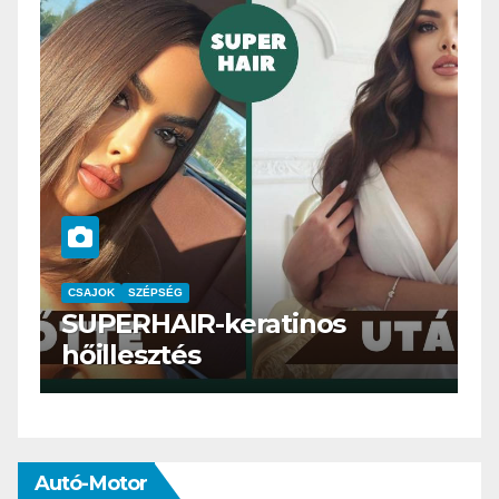
CSAJOK
SMINK
SZÉPSÉG
-keratinos
Szemöldök lamin
meg mi?
Autó-Motor