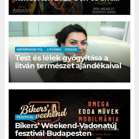
még maradt a 2024-es évből
HATÁROKON TÚL
LITVÁNIA
UTAZÁS
Test és lélek gyógyítása a
litván természet ajándékaival
FESZTIVÁL
Bikers’ Weekend-Vadonatúj
fesztivál Budapesten