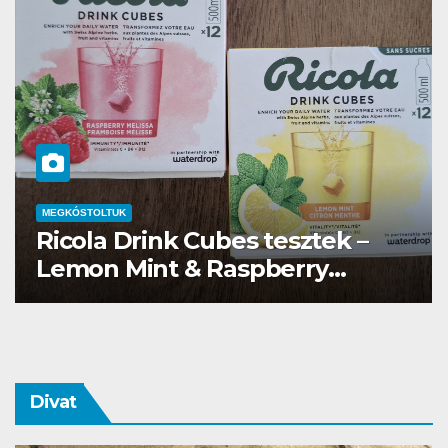
ink Cubes tesztek –
MEGKÓSTOLTUK
nt & Raspberry
Waterdrop ü
Divat