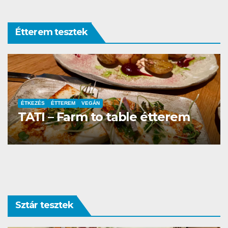
Étterem tesztek
VEGÁN
ÉTTEREM
rm to table étterem
La Villa Étt
Sztár tesztek