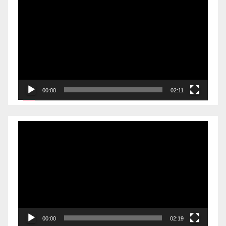
Videólejátszó
00:00
02:11
Videólejátszó
00:00
02:19