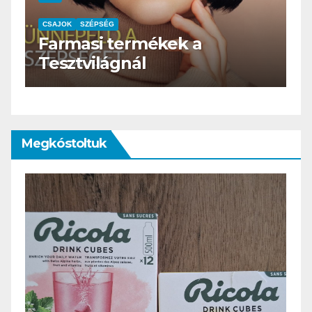
k a
CSAJOK
SZÉPSÉG
HERBioticum
Megkóstoltuk