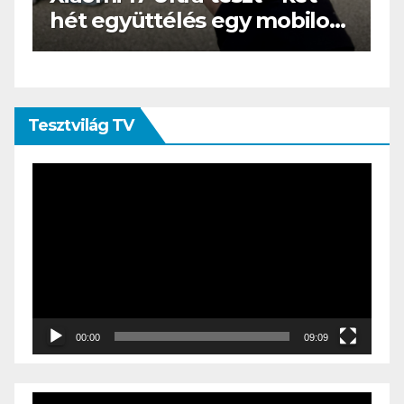
yüttélés egy mobilos
az e-book olv
képezőgéppel”
öltönyt húz
Tesztvilág TV
Videólejátszó
00:00
09:09