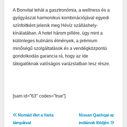
A Bonvital tehát a gasztronómia, a wellness és a
gyógyászat harmonikus kombinációjával egyedi
színfoltként jelenik meg Hévíz szálláshely-
kínálatában. A hotel három pillére, úgy mint a
különleges kulináris élmények, a prémium
minőségű szolgáltatások és a vendégközpontú
gondolkodás garancia rá, hogy az ide
látogatóknak valóságos varázslatban lesz része.
[sam id=”63″ codes=”true”]
Bejegyzés
Nomád élet a Varta
Nissan Qashqai az
lámpáival
indiánok földjén