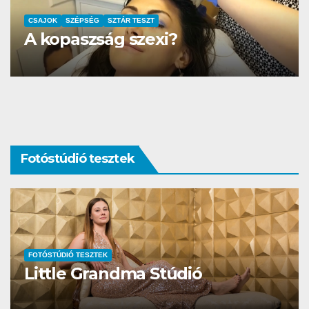
AUTÓ-MOTOR
SZTÁR TESZT
DS3 és Zanzibár Rita
Fotóstúdió tesztek
FOTÓSTÚDIÓ TESZTEK
Studio Different