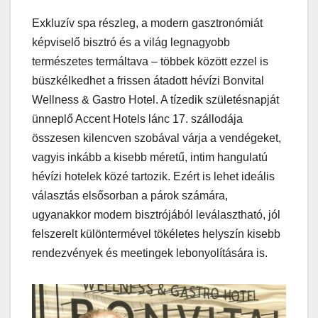
Exkluzív spa részleg, a modern gasztronómiát
képviselő bisztró és a világ legnagyobb
természetes termáltava – többek között ezzel is
büszkélkedhet a frissen átadott hévízi Bonvital
Wellness & Gastro Hotel. A tízedik születésnapját
ünneplő Accent Hotels lánc 17. szállodája
összesen kilencven szobával várja a vendégeket,
vagyis inkább a kisebb méretű, intim hangulatú
hévízi hotelek közé tartozik. Ezért is lehet ideális
választás elsősorban a párok számára,
ugyanakkor modern bisztrójából leválasztható, jól
felszerelt különtermével tökéletes helyszín kisebb
rendezvények és meetingek lebonyolítására is.