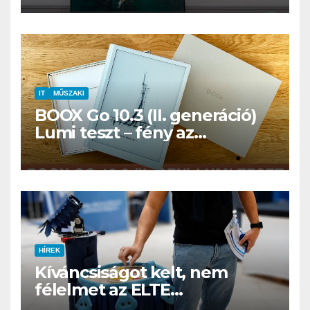
IT
MŰSZAKI
BOOX Go 10.3 (II. generáció)
Lumi teszt – fény az
éjszakában, fél könyvtár a
családi csomagban
HÍREK
Kíváncsiságot kelt, nem
félelmet az ELTE
etológusainak felszolgáló