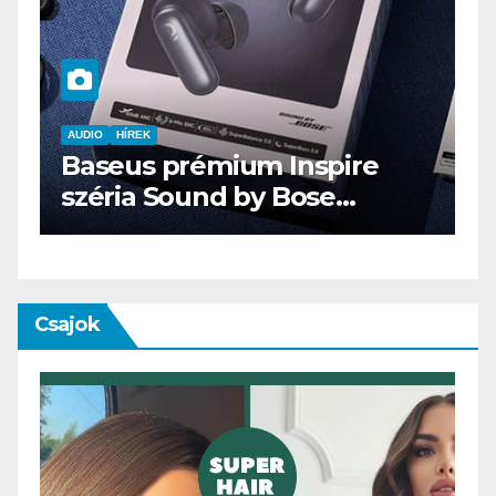
AUDIO
IT
MŰSZAKI
ENDORFY VIRO Plus USB
Csajok