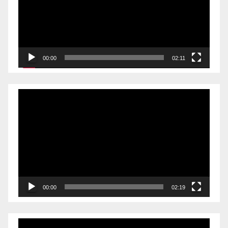
00:00
02:11
Videólejátszó
00:00
02:19
Videólejátszó