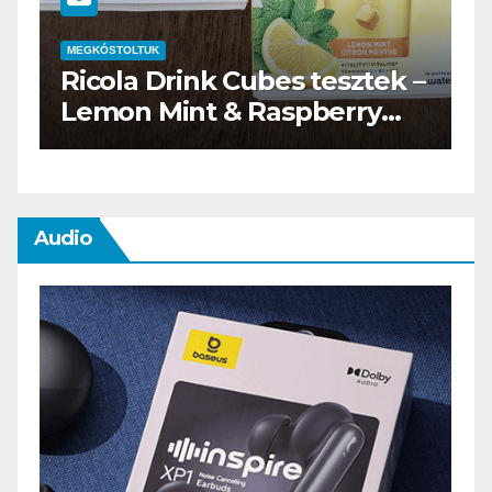
MEGKÓSTOLTUK
–
Waterdrop üdítő kapszula
teszt
Audio