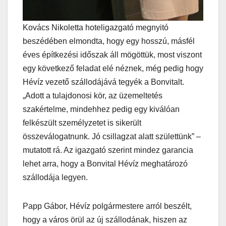
Kovács Nikoletta hoteligazgató megnyitó
beszédében elmondta, hogy egy hosszú, másfél
éves építkezési időszak áll mögöttük, most viszont
egy következő feladat elé néznek, még pedig hogy
Hévíz vezető szállodájává tegyék a Bonvitalt.
„Adott a tulajdonosi kör, az üzemeltetés
szakértelme, mindehhez pedig egy kiválóan
felkészült személyzetet is sikerült
összeválogatnunk. Jó csillagzat alatt születtünk” –
mutatott rá. Az igazgató szerint mindez garancia
lehet arra, hogy a Bonvital Hévíz meghatározó
szállodája legyen.
Papp Gábor, Hévíz polgármestere arról beszélt,
hogy a város örül az új szállodának, hiszen az