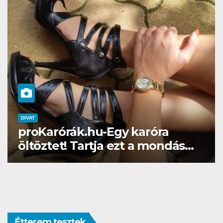
DIVAT
SZÉPSÉG
Gél lakk otthon? Naná, a
Brillbirddel simán!
Étterem tesztek