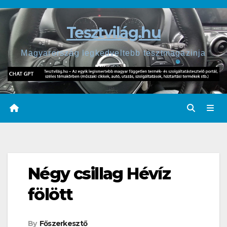
Skip
to
Tesztvilág.hu
content
Magyarország legkedveltebb tesztmagazinja
Négy csillag Hévíz
fölött
By
Főszerkesztő