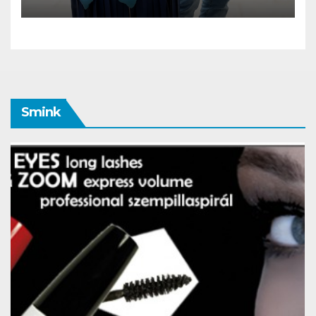
robotja
Smink