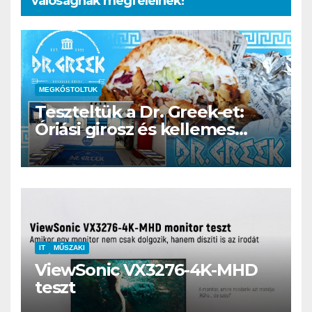
valóságnak megfelelnek!
MEGKÓSTOLTUK
Teszteltük a Dr. Greek-et:
Óriási girosz és kellemes
kerthelyiség Csepel szívében
IT
MŰSZAKI
ViewSonic VX3276-4K-MHD
teszt