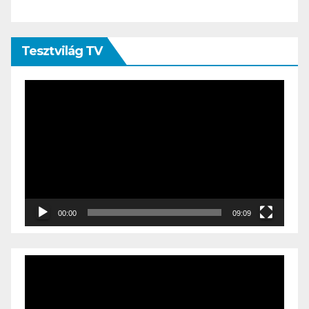
Tesztvilág TV
Videólejátszó
00:00
09:09
Videólejátszó