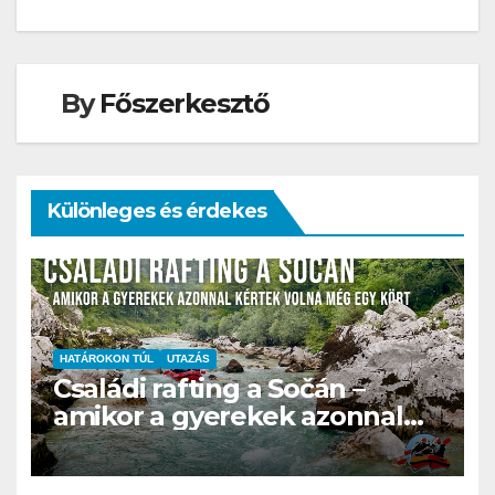
navigáció
By
Főszerkesztő
Különleges és érdekes
HATÁROKON TÚL
UTAZÁS
Családi rafting a Sočán –
amikor a gyerekek azonnal
kértek volna még egy kört