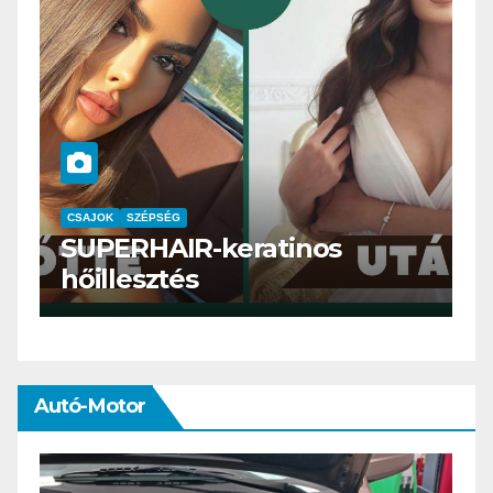
CSAJOK
SMINK
SZÉPSÉG
Szemöldök laminálás-az
meg mi?
Autó-Motor