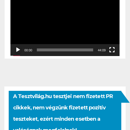
00:00
44:09
A Tesztvilág.hu tesztjei nem fizetett PR
cikkek, nem végzünk fizetett pozitív
teszteket, ezért minden esetben a