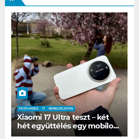
IT
MŰSZAKI
BOOX Go 10.3 teszt – Amikor
s
az e-book olvasó felnő, és
öltönyt húz