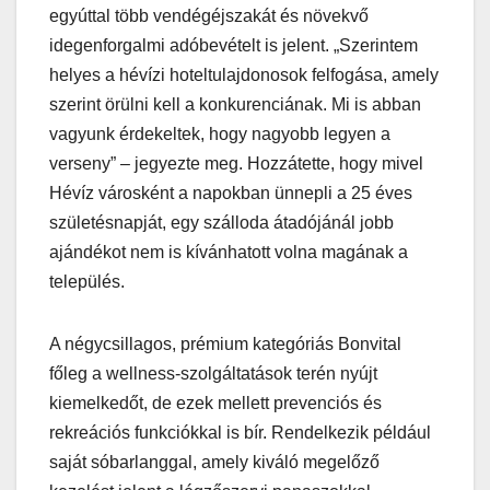
egyúttal több vendégéjszakát és növekvő
idegenforgalmi adóbevételt is jelent. „Szerintem
helyes a hévízi hoteltulajdonosok felfogása, amely
szerint örülni kell a konkurenciának. Mi is abban
vagyunk érdekeltek, hogy nagyobb legyen a
verseny” – jegyezte meg. Hozzátette, hogy mivel
Hévíz városként a napokban ünnepli a 25 éves
születésnapját, egy szálloda átadójánál jobb
ajándékot nem is kívánhatott volna magának a
település.
A négycsillagos, prémium kategóriás Bonvital
főleg a wellness-szolgáltatások terén nyújt
kiemelkedőt, de ezek mellett prevenciós és
rekreációs funkciókkal is bír. Rendelkezik például
saját sóbarlanggal, amely kiváló megelőző