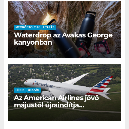
MEGKÓSTOLTUK
UTAZÁS
Waterdrop az Avakas George
kanyonban
HÍREK
UTAZÁS
Az American Airlines jövő
májustól újraindítja
Budapest–Philadelphia
járatát