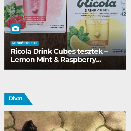
MEGKÓSTOLTUK
Waterdrop üdítő kapszula teszt
Divat