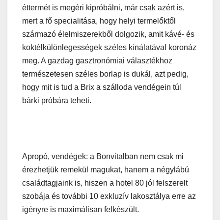
éttermét is megéri kipróbálni, már csak azért is,
mert a fő specialitása, hogy helyi termelőktől
származó élelmiszerekből dolgozik, amit kávé- és
koktélkülönlegességek széles kínálatával koronáz
meg. A gazdag gasztronómiai választékhoz
természetesen széles borlap is dukál, azt pedig,
hogy mit is tud a Brix a szálloda vendégein túl
bárki próbára teheti.
Apropó, vendégek: a Bonvitalban nem csak mi
érezhetjük remekül magukat, hanem a négylábú
családtagjaink is, hiszen a hotel 80 jól felszerelt
szobája és további 10 exkluzív lakosztálya erre az
igényre is maximálisan felkészült.