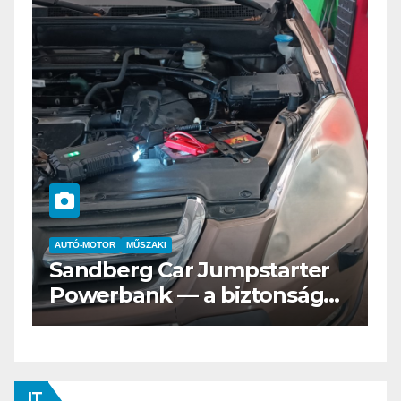
AUTÓ-MOTOR
ELEKTROMOS
Az új Nissan LEAF csak a
s
Tesztvilágra vár!
IT